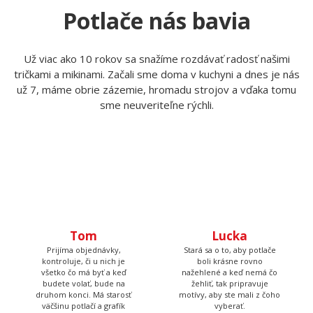
Potlače nás bavia
Už viac ako 10 rokov sa snažíme rozdávať radosť našimi
tričkami a mikinami. Začali sme doma v kuchyni a dnes je nás
už 7, máme obrie zázemie, hromadu strojov a vďaka tomu
sme neuveriteľne rýchli.
Tom
Lucka
Prijíma objednávky,
Stará sa o to, aby potlače
kontroluje, či u nich je
boli krásne rovno
všetko čo má byť a keď
nažehlené a keď nemá čo
budete volať, bude na
žehliť, tak pripravuje
druhom konci. Má starosť
motívy, aby ste mali z čoho
väčšinu potlačí a grafík
vyberať.