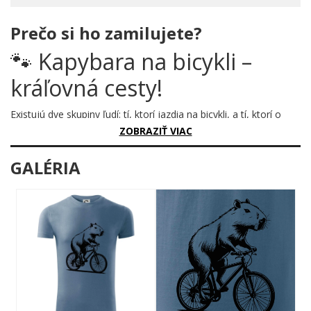
Prečo si ho zamilujete?
🐾 Kapybara na bicykli –
kráľovná cesty!
Existujú dve skupiny ľudí: tí, ktorí jazdia na bicykli, a tí, ktorí o
tom len hovoria. Kapybara? Tá nepatrí ani do jednej. Ona
ZOBRAZIŤ VIAC
jednoducho šliape, hľadí vpred a nepotrebuje váš obdiv. A práve
to ju robí neodolateľnou.
GALÉRIA
Prečo je tento motív úžasný?
Čiernobiela ilustrácia v štýle jemného ryteckého kreslenia
zachytáva kapybaru v plnej jazdeckej sláve – pevne drží riadidlá,
telo má mierne predklonené a výraz tváre prezrádza absolútny
pokoj. Žiadna panika, žiadny stres. Len čistá, nenápadná
dominancia na dvojkolesovom stroji. Detailné šrafovanie
dodáva motívu hĺbku a nadčasový charakter, ktorý nikdy nevyjde
z módy.