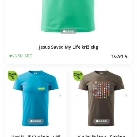
Jesus Saved My Life kríž ekg
16.91 €
NA SKLADE
Hasiči - žltý nápis - váš
Vlajky štátov - Európa