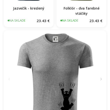
Jazvečík - kreslený
Folklór - dva farebné
vtáčiky
23.43 €
23.43 €
NA SKLADE
NA SKLADE