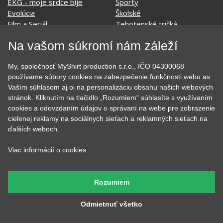
EKG - moje srdce bije
Športy
Evolúcia
Školské
Film a Seriál
Tehotenské tričká
Geek
Vianoce a Veľká noc
Na vašom súkromí nám záleží
Hobby
Vojenské
Hudobné
Významné dni
My, spoločnosť MyShirt production s.r.o., IČO 04300068
Jedlo, pitie a relax
Zvierata
používame súbory cookies na zabezpečenie funkčnosti webu as
Kvetiny
MyShirt
Vaším súhlasom aj oi na personalizáciu obsahu našich webových
Láska
stránok. Kliknutím na tlačidlo „Rozumiem“ súhlasíte s využívaním
cookies a odovzdaním údajov o správaní na webe pre zobrazenie
cielenej reklamy na sociálnych sieťach a reklamných sieťach na
ďalších weboch.
SOCIÁLNE SIETE
Viac informácií o cookies
Rozumiem
KONTAKT
Odmietnuť všetko
MyShirt production s.r.o.