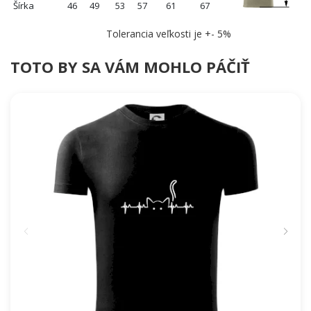
Šírka
46
49
53
57
61
67
Tolerancia veľkosti je +- 5%
TOTO BY SA VÁM MOHLO PÁČIŤ