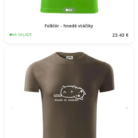
Folklór - hnedé vtáčiky
23.43 €
NA SKLADE