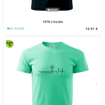
1976 v kocke
16.91 €
NA SKLADE