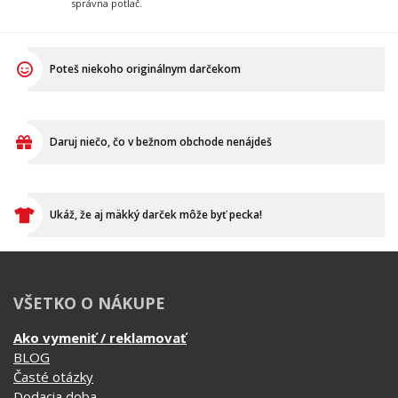
správna potlač.
Poteš niekoho originálnym darčekom
Daruj niečo, čo v bežnom obchode nenájdeš
Ukáž, že aj mäkký darček môže byť pecka!
VŠETKO O NÁKUPE
Ako vymeniť / reklamovať
BLOG
Časté otázky
Dodacia doba