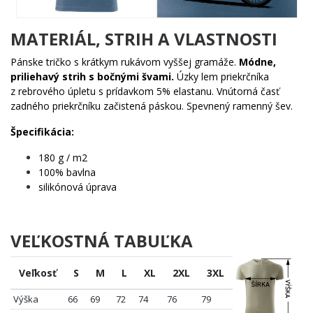
Komu urobí radosť?
MATERIÁL, STRIH A VLASTNOSTI
🐾 Milovníkom kapybár, ktorí vedia, že táto roztomilá
obluda je tajným vládcom internetu
Pánske tričko s krátkym rukávom vyššej gramáže.
Módne,
🔥 Cyklistom s humorom, ktorí berú pedálovanie vážne,
priliehavý strih s bočnými švami.
Úzky lem priekrčníka
ale seba nie príliš
z rebrového úpletu s prídavkom 5% elastanu. Vnútorná časť
💡 Ľuďom, čo hľadajú darček, ktorý vyvolá úsmev aj u
zadného priekrčníku začistená páskou. Spevnený ramenný šev.
tých najnáročnejších
🌟 Každému, kto chce vyniknúť originálnym motívom bez
Špecifikácia:
zbytočného kriku
180 g / m2
Kapybara nečaká na ideálny moment – nasadne a jazdí. Urob to
100% bavlna
isté. Pridaj do košíka a nechaj tento motív hovoriť za teba! ✨
silikónová úprava
VEĽKOSTNÁ TABUĽKA
Veľkosť
S
M
L
XL
2XL
3XL
Výška
66
69
72
74
76
79