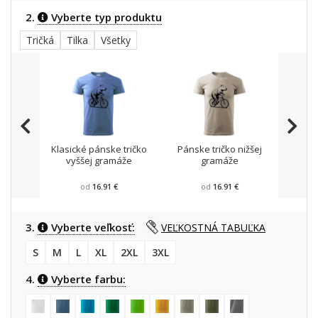
2.
Vyberte typ produktu
Tričká
Tilka
Všetky
Klasické pánske tričko
Pánske tričko nižšej
Trič
vyššej gramáže
gramáže
od
16.91 €
od
16.91 €
3.
Vyberte veľkosť:
VEĽKOSTNÁ TABUĽKA
S
M
L
XL
2XL
3XL
4.
Vyberte farbu: