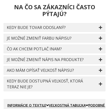
NA ČO SA ZÁKAZNÍCI ČASTO
PÝTAJÚ?
KEDY BUDE TOVAR ODOSLANÝ?
JE MOŽNÉ ZMENIŤ FARBU NÁPISU?
ČO AK CHCEM POTLAČ INAM?
JE MOŽNÉ ZMENIŤ NÁPIS NA PRODUKTE?
AKO MÁM OPÍSAŤ VEĽKOSŤ NÁPISU?
KEDY BUDE DOSTUPNÁ VEĽKOSŤ, KTORÁ
TERAZ NIE JE?
INFORMÁCIE O TEXTILE
VEĽKOSTNÁ TABUĽKA
PODOBNÉ P