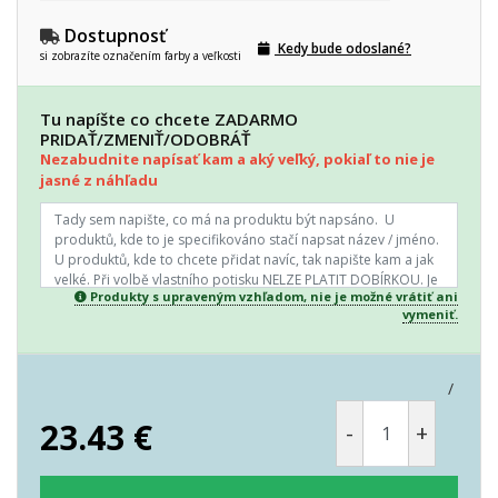
Dostupnosť
Kedy bude odoslané?
si zobrazíte označením farby a veľkosti
Tu napíšte co chcete ZADARMO
PRIDAŤ/ZMENIŤ/ODOBRÁŤ
Nezabudnite napísať kam a aký veľký, pokiaľ to nie je
jasné z náhľadu
Produkty s upraveným vzhľadom, nie je možné vrátiť ani
vymeniť.
/
23.43
€
-
+