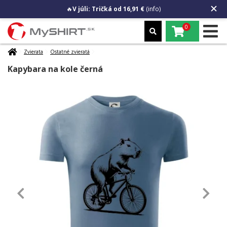
🔥
V júli: Tričká od 16,91 €
(info)
0
Zvierata
Ostatné zvieratá
Kapybara na kole černá