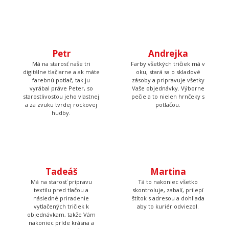
Petr
Andrejka
Má na starosť naše tri
Farby všetkých tričiek má v
digitálne tlačiarne a ak máte
oku, stará sa o skladové
farebnú potlač, tak ju
zásoby a pripravuje všetky
vyrábal práve Peter, so
Vaše objednávky. Výborne
starostlivosťou jeho vlastnej
pečie a to nielen hrnčeky s
a za zvuku tvrdej rockovej
potlačou.
hudby.
Tadeáš
Martina
Má na starosť prípravu
Tá to nakoniec všetko
textilu pred tlačou a
skontroluje, zabalí, prilepí
následné priradenie
štítok s adresou a dohliada
vytlačených tričiek k
aby to kuriér odviezol.
objednávkam, takže Vám
nakoniec príde krásna a