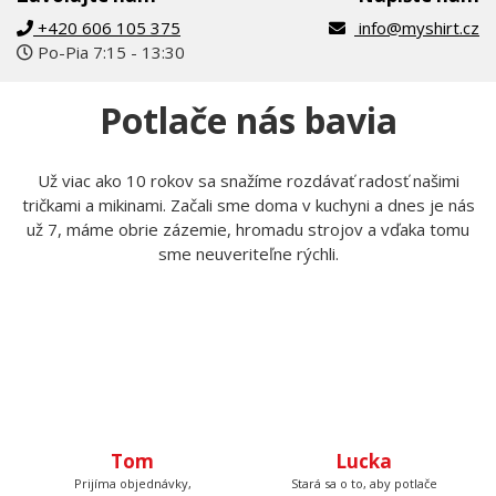
Zavolajte nám
Napíšte nám
+420 606 105 375
info@myshirt.cz
Po-Pia 7:15 - 13:30
Potlače nás bavia
Už viac ako 10 rokov sa snažíme rozdávať radosť našimi
tričkami a mikinami. Začali sme doma v kuchyni a dnes je nás
už 7, máme obrie zázemie, hromadu strojov a vďaka tomu
sme neuveriteľne rýchli.
Tom
Lucka
Prijíma objednávky,
Stará sa o to, aby potlače
kontroluje, či u nich je
boli krásne rovno
všetko čo má byť a keď
nažehlené a keď nemá čo
budete volať, bude na
žehliť, tak pripravuje