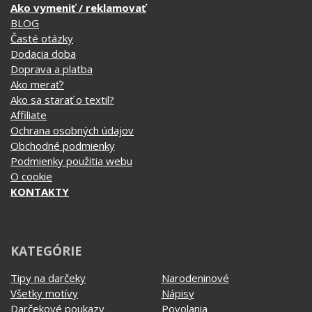
Affiliate
Ochrana osobných údajov
Obchodné podmienky
Podmienky použitia webu
O cookie
KONTAKTY
KATEGÓRIE
Tipy na darčeky
Narodeninové
Všetky motívy
Nápisy
Darčekové poukazy
Povolania
Auto - Moto
Pre kamarátky a kamarátov
Hrnčeky
Rodinné
Cestovanie
Sex
EKG - moje srdce bije
Športy
Evolúcia
Školské
Film a Seriál
Tehotenské tričká