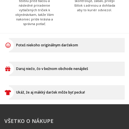
Poteš niekoho originálnym darčekom
Daruj niečo, čo v bežnom obchode nenájdeš
Ukáž, že aj mäkký darček môže byť pecka!
VŠETKO O NÁKUPE
Ako vymeniť / reklamovať
BLOG
Časté otázky
Dodacia doba
Doprava a platba
Ako merať?
Ako sa starať o textil?