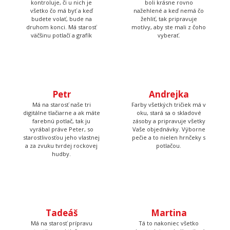
druhom konci. Má starosť
motívy, aby ste mali z čoho
väčšinu potlačí a grafík
vyberať.
Petr
Andrejka
Má na starosť naše tri
Farby všetkých tričiek má v
digitálne tlačiarne a ak máte
oku, stará sa o skladové
farebnú potlač, tak ju
zásoby a pripravuje všetky
vyrábal práve Peter, so
Vaše objednávky. Výborne
starostlivosťou jeho vlastnej
pečie a to nielen hrnčeky s
a za zvuku tvrdej rockovej
potlačou.
hudby.
Tadeáš
Martina
Má na starosť prípravu
Tá to nakoniec všetko
textilu pred tlačou a
skontroluje, zabalí, prilepí
následné priradenie
štítok s adresou a dohliada
vytlačených tričiek k
aby to kuriér odviezol.
objednávkam, takže Vám
nakoniec príde krásna a
správna potlač.