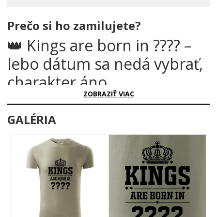
Prečo si ho zamilujete?
👑 Kings are born in ???? –
lebo dátum sa nedá vybrať,
charakter áno
ZOBRAZIŤ VIAC
Niektorí ľudia sa jednoducho narodili s korunou na hlave. Nie
metaforicky – doslova. A tento motív to len potvrdzuje čiernou
GALÉRIA
na bielom. Alebo na čomkoľvek inom. Rok, mesiac, deň – to nie
je náhoda. To je osud.
Prečo je tento motív úžasný?
Dizajn hovorí sám za seba: masívne písmená, kráľovská koruna
plná detailov a štyri otázniky, ktoré čakajú práve na tvoj dátum
narodenia. Tučná collegiate typografia vyžaruje silu a
sebavedomie, hviezdy a linky dodávajú kompozícii vznešený,
takmer heraldický charakter. Je to jednoduché, výrazné a