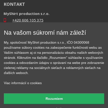
Podhorská 752/50
46601 Jablonec nad Nisou, Česko
Na vašom súkromí nám záleží
My, spoločnosť MyShirt production s.r.o., IČO 04300068
používame súbory cookies na zabezpečenie funkčnosti webu as
Heureka
Vaším súhlasom aj oi na personalizáciu obsahu našich webových
stránok. Kliknutím na tlačidlo „Rozumiem“ súhlasíte s využívaním
cookies a odovzdaním údajov o správaní na webe pre zobrazenie
cielenej reklamy na sociálnych sieťach a reklamných sieťach na
ďalších weboch.
Copyright © 2015 - 2026 MyShirt.cz - Všetky práva vyhradené
by
RAVENSOFT
Viac informácií o cookies
Rozumiem