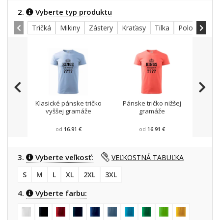
2.
Vyberte typ produktu
Tričká
Mikiny
Zástery
Kraťasy
Tilka
Polokošele
Klasické pánske tričko
Pánske tričko nižšej
Mikin
vyššej gramáže
gramáže
od
16.91 €
od
16.91 €
3.
Vyberte veľkosť:
VEĽKOSTNÁ TABUĽKA
S
M
L
XL
2XL
3XL
4.
Vyberte farbu: