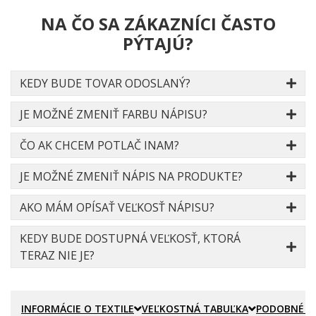
NA ČO SA ZÁKAZNÍCI ČASTO
PÝTAJÚ?
KEDY BUDE TOVAR ODOSLANÝ?
JE MOŽNÉ ZMENIŤ FARBU NÁPISU?
ČO AK CHCEM POTLAČ INAM?
JE MOŽNÉ ZMENIŤ NÁPIS NA PRODUKTE?
AKO MÁM OPÍSAŤ VEĽKOSŤ NÁPISU?
KEDY BUDE DOSTUPNÁ VEĽKOSŤ, KTORÁ
TERAZ NIE JE?
INFORMÁCIE O TEXTILE
VEĽKOSTNÁ TABUĽKA
PODOBNÉ P