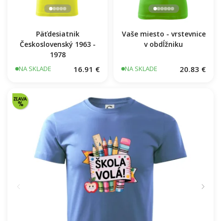
Päťdesiatnik
Vaše miesto - vrstevnice
Československý 1963 -
v obdĺžniku
1978
16.91 €
20.83 €
NA SKLADE
NA SKLADE