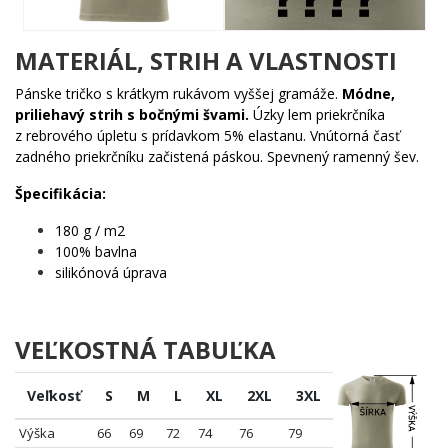
nezameniteľné – presne ako skutočný kráľ.
Komu urobí radosť?
MATERIÁL, STRIH A VLASTNOSTI
🔥 Každému chlapovi, ktorý oslavuje narodeniny a zaslúži
Pánske tričko s krátkym rukávom vyššej gramáže.
Módne,
si to poriadne dať najavo
priliehavý strih s bočnými švami.
Úzky lem priekrčníka
💪 Kamarátovi, ktorý je presvedčený, že vládne
z rebrového úpletu s prídavkom 5% elastanu. Vnútorná časť
miestnosti, kedykoľvek vstúpi
zadného priekrčníku začistená páskou. Spevnený ramenný šev.
🎯 Tomu, kto hľadá darček na poslednú chvíľu, ale nechce
pôsobiť lacno
Špecifikácia:
🌟 Každému kráľovi, ktorý si zaslúži vlastný motív s jeho
180 g / m2
rokom narodenia
100% bavlna
Vyber správny mesiac alebo rok, doplň ho do otáznikov a nechaj
silikónová úprava
svet vedieť, kedy sa narodil skutočný kráľ. Koruna čaká – nasaď ju.
👑
VEĽKOSTNÁ TABUĽKA
Veľkosť
S
M
L
XL
2XL
3XL
Výška
66
69
72
74
76
79