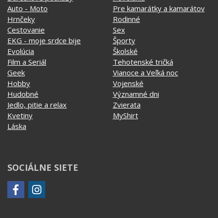
Geek
Vianoce a Veľká noc
Hobby
Vojenské
Hudobné
Významné dni
Jedlo, pitie a relax
Zvierata
Kvetiny
MyShirt
Láska
SOCIÁLNE SIETE
KONTAKT
MyShirt production s.r.o.
+420 606 105 375
info@myshirt.cz