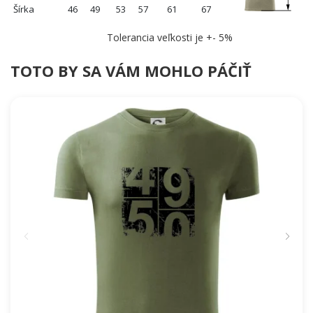
Šírka
46
49
53
57
61
67
Tolerancia veľkosti je +- 5%
TOTO BY SA VÁM MOHLO PÁČIŤ