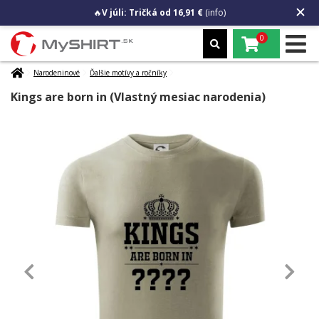
🔥
V júli: Tričká od 16,91 €
(info)
0
Narodeninové
Ďalšie motívy a ročníky
Kings are born in (Vlastný mesiac narodenia)