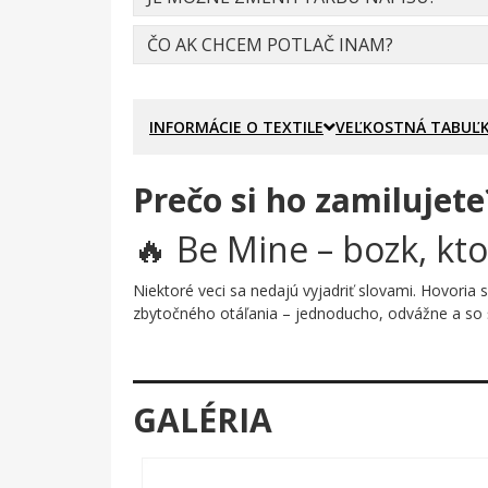
ČO AK CHCEM POTLAČ INAM?
INFORMÁCIE O TEXTILE
VEĽKOSTNÁ TABUĽ
Prečo si ho zamilujete
🔥 Be Mine – bozk, kt
Niektoré veci sa nedajú vyjadriť slovami. Hovori
zbytočného otáľania – jednoducho, odvážne a so
Prečo je tento motív úža
Ružová akvarelová stopa pier je sama osebe malým
GALÉRIA
rozpadá na drobné farebné kvapky – akoby bozk prá
tajomný nádych: tento bozk je zámkom a ty hľadáš
Mine" – buď môj. Žiadne výhovorky, žiadne otázky