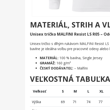
MATERIÁL, STRIH A V
Unisex tričko MALFINI Resist LS R05 – Od
Unisex tričko s dlhým rukávom MALFINI Resist LS 
bavlne je ideálna voľbu pre pracovné odevy aleb
MATERIÁL:
100 % bavlna, Single Jersey
GRAMÁŽ:
160 g/m²
ČESKÝ DODÁVATEĽ:
– Malfini
VEĽKOSTNÁ TABUĽK
Veľkosť
S
M
L
XL
Výška
69
71
74
77