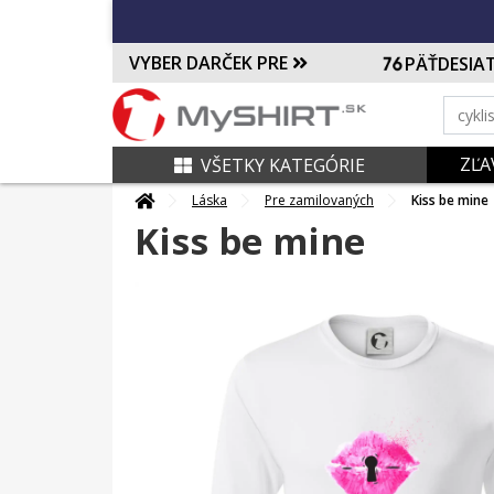
VYBER DARČEK PRE
PÄŤDESIA
ZĽA
VŠETKY KATEGÓRIE
Láska
Pre zamilovaných
Kiss be mine
Kiss be mine