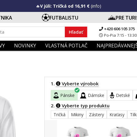
🔥
V júli: Tričká od 16,91 €
(info)
TNIKA
FUTBALISTU
PRE TUR
+420 606 105 375
Hľadať
Po-Pia 7:15 - 13:30
VY
NOVINKY
VLASTNÁ POTLAČ
NAJPREDÁVANEJŠ
1.
Vyberte výrobok
Pánske
Dámske
Detské
2.
Vyberte typ produktu
Tričká
Mikiny
Zástery
Kraťasy
Til