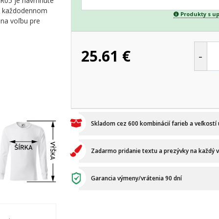
 R05 je navrhnuté
ebo každodennom
Produkty s u
lna voľbu pre
25.61
€
-
Skladom cez 600 kombinácií farieb a veľkostí
Zadarmo pridanie textu a prezývky na každý 
Garancia výmeny/vrátenia 90 dní