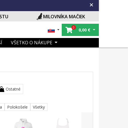
ISTU
MILOVNÍKA MAČIEK
0
0,00
€
Í
VŠETKO O NÁKUPE
Ostatné
ka
Polokošele
Všetky