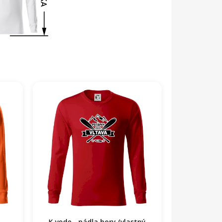
K vode - pádla hory (vlastný