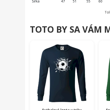
Šírka
47
51
55
60
Tol
TOTO BY SA VÁM 
Futbalová lopta v triku
Fo