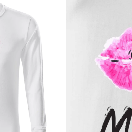
čo to celé začalo
dať svoj zámer nahlas
ľadom aj vášňou zároveň
u osobitého charakteru
 ten najkrajší z nich. Neváhaj, správny kľúč sa hľadá len raz. ✨