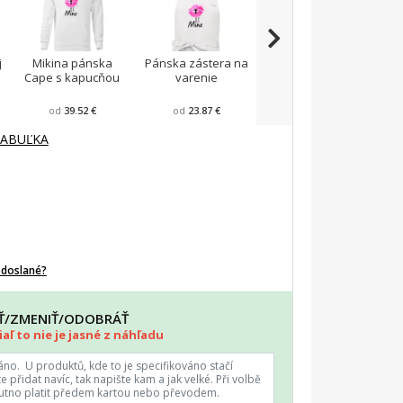
j
Mikina pánska
Pánska zástera na
Pánske tričko
T
Cape s kapucňou
varenie
Fantasy športové
od
39.52 €
od
23.87 €
od
22.57 €
TABUĽKA
odoslané?
AŤ/ZMENIŤ/ODOBRÁŤ
aľ to nie je jasné z náhľadu