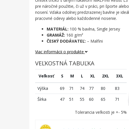
Unisex tričko s dlhým rukávom MALFINI Resist LS
pre náročné použitie, či už v práci, pri športe al
nosení. Vďaka odolnej predzrazenej bavlne je ideá
pracovné odevy alebo každodenné nosenie.
MATERIÁL:
100 % bavlna, Single Jersey
GRAMÁŽ:
160 g/m²
ČESKÝ DODÁVATEĽ:
– Malfini
Viac informácii o produkte
VEĽKOSTNÁ TABUĽKA
Veľkosť
S
M
L
XL
2XL
3XL
Výška
69
71
74
77
80
83
Šírka
47
51
55
60
65
71
Tolerancia veľkosti je +- 5%