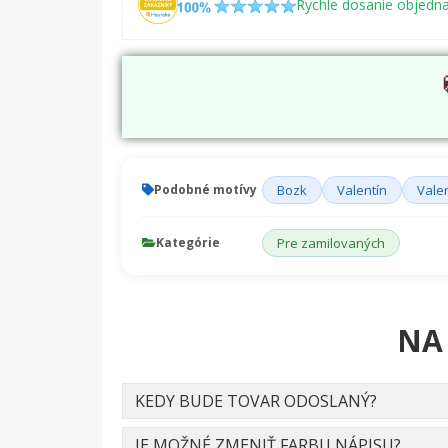
Rychle dosanie objedn
Podobné motívy
Bozk
Valentín
Vale
Kategórie
Pre zamilovaných
NA
KEDY BUDE TOVAR ODOSLANÝ?
JE MOŽNÉ ZMENIŤ FARBU NÁPISU?