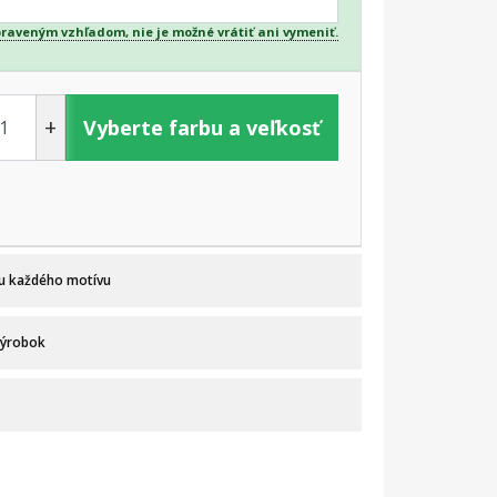
praveným vzhľadom, nie je možné vrátiť ani vymeniť.
+
Vyberte farbu a veľkosť
 u každého motívu
výrobok