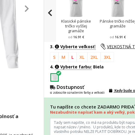
Klasické pánske
Pánske tričko nižše
tričko vyššej
gramáže
gramáže
od
16.91 €
od
16.91 €
3.
Vyberte veľkosť:
VEĽKOSTNÁ 
S
M
L
XL
2XL
3XL
4.
Vyberte farbu:
Biela
Dostupnosť
Kedy bude 
si zobrazíte označením farby a veľkosti
Tu napíšte co chcete ZADARMO PRID
Nezabudnite napísať kam a aký veľký, poki
olnosť a