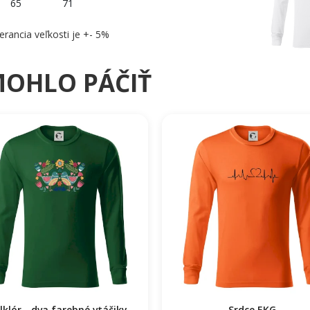
65
71
erancia veľkosti je +- 5%
MOHLO PÁČIŤ
lklór - dva farebné vtáčiky
Srdce EKG