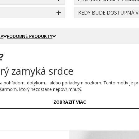
KEDY BUDE DOSTUPNÁ VE
KA
PODOBNÉ PRODUKTY
?
orý zamyká srdce
a sa pohľadom, dotykom… alebo poriadnym bozkom. Tento motív je pre 
 šarmom, ktorý nezostane nepovšimnutý.
sný?
ZOBRAZIŤ VIAC
 umeleckým dielom. Farba plynule prechádza od jemnej svetloružovej
ve odlietaval za svojím cieľom. Uprostred pier je vsadená čierna si
 správny kľúč. Pod celou kompozíciou sa v kombinácii elegantného tl
. Len jasná a odhodlaná výzva.