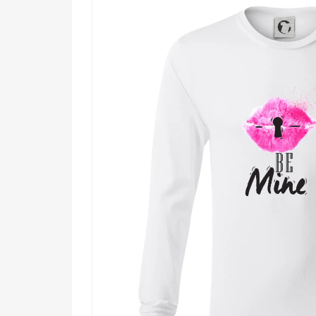
Komu urobí radosť?
🌟 Zaľúbeným, ktorí si chcú pripomenúť, pre
💪 Odvážnym dušiam, ktoré sa neboja pove
🔥 Každému, kto oslavuje Valentína s nadh
🖤 Milovníkom romantiky s poriadnou dávko
Láska hovorí rôznymi jazykmi – a tento motív ovláda