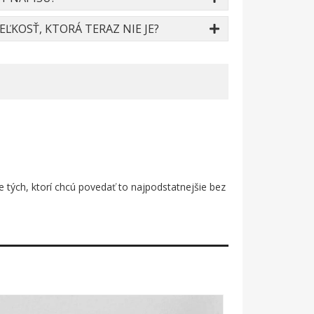
ĽKOSŤ, KTORÁ TERAZ NIE JE?
tých, ktorí chcú povedať to najpodstatnejšie bez
 až po sýtu fuksiovu, pričom jeden roh pier sa
lueta kľúčovej dierky, ktorá dodáva celému motívu
ačeného a kaligrafického písma skvie nápis „Be