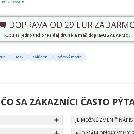
aneho tovare.
🚚 DOPRAVA OD 29 EUR ZADARM
Kupuješ jedno tričko?
Pridaj druhé a máš dopravu ZADARMO.
ntín
Bozk
zaľúbení
párový motív
 ČO SA ZÁKAZNÍCI ČASTO PÝTA
JE MOŽNÉ ZMENIŤ NÁPIS
AKO MÁM OPÍSAŤ VEĽKOS