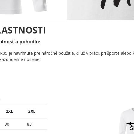
LASTNOSTI
olnosť a pohodlie
R05 je navrhnuté pre náročné použitie, či už v práci, pri športe ale
o každodenné nosenie.
A
2XL
3XL
80
83