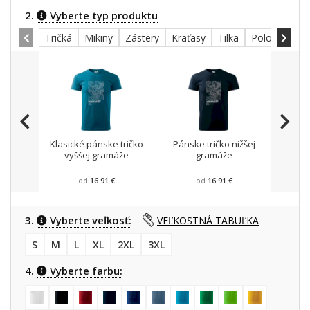
2.
Vyberte typ produktu
Tričká
Mikiny
Zástery
Kraťasy
Tilka
Polokošele
Klasické pánske tričko
Pánske tričko nižšej
Mikin
vyššej gramáže
gramáže
od
16.91 €
od
16.91 €
3.
Vyberte veľkosť:
VEĽKOSTNÁ TABUĽKA
S
M
L
XL
2XL
3XL
4.
Vyberte farbu: