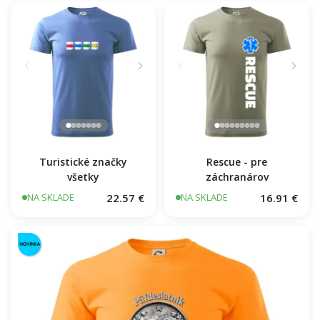
16.91 €
Turistické značky
Rescue - pre
všetky
záchranárov
22.57 €
16.91 €
NA SKLADE
NA SKLADE