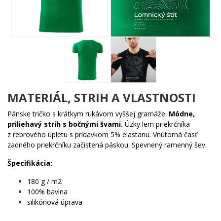
lanovka, ktorá tu funguje od roku 1937. A výhľad, pre ktorý sa
celé to vyliezanie oplatí – za jasného dňa vidíš polovicu
Slovenska aj kúsok Poľska. A to stojí za to!
Vrstevnicový dizajn v obdĺžnikovom formáte je minimalistický a
pritom topograficky presný. Skvelý pre každého, kto má rád
hory, turistiku, outdoorové dobrodružstvo alebo jednoducho
obdivuje krásu slovenskej prírody.
MATERIÁL, STRIH A VLASTNOSTI
Nosiť ho je ako povedať svetu:
"Poznám Lomnický štít. Bol/a som
tam. Alebo tam plánujem byť."
Pánske tričko s krátkym rukávom vyššej gramáže.
Módne,
priliehavý strih s bočnými švami.
Úzky lem priekrčníka
🎁
Ideálny darček:
Pre turistov, horolezcov, Slovákov a
z rebrového úpletu s prídavkom 5% elastanu. Vnútorná časť
všetkých milovníkov Vysokých Tatier!
zadného priekrčníku začistená páskou. Spevnený ramenný šev.
Špecifikácia:
180 g / m2
100% bavlna
silikónová úprava