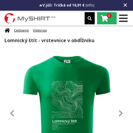
🔥
V júli: Tričká od 16,91 €
(info)
0
Cestovanie
Vrstevnice
Lomnický štít - vrstevnice v obdĺžniku