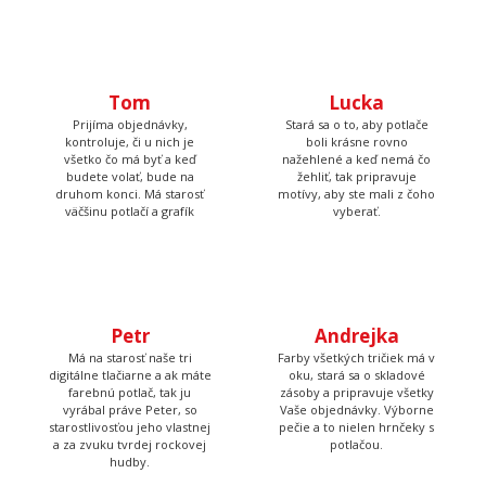
Tom
Lucka
Prijíma objednávky,
Stará sa o to, aby potlače
kontroluje, či u nich je
boli krásne rovno
všetko čo má byť a keď
nažehlené a keď nemá čo
budete volať, bude na
žehliť, tak pripravuje
druhom konci. Má starosť
motívy, aby ste mali z čoho
väčšinu potlačí a grafík
vyberať.
Petr
Andrejka
Má na starosť naše tri
Farby všetkých tričiek má v
digitálne tlačiarne a ak máte
oku, stará sa o skladové
farebnú potlač, tak ju
zásoby a pripravuje všetky
vyrábal práve Peter, so
Vaše objednávky. Výborne
starostlivosťou jeho vlastnej
pečie a to nielen hrnčeky s