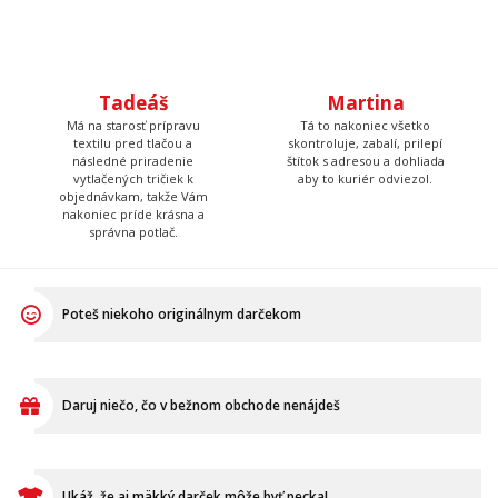
a za zvuku tvrdej rockovej
potlačou.
hudby.
Tadeáš
Martina
Má na starosť prípravu
Tá to nakoniec všetko
textilu pred tlačou a
skontroluje, zabalí, prilepí
následné priradenie
štítok s adresou a dohliada
vytlačených tričiek k
aby to kuriér odviezol.
objednávkam, takže Vám
nakoniec príde krásna a
správna potlač.
Poteš niekoho originálnym darčekom
Daruj niečo, čo v bežnom obchode nenájdeš