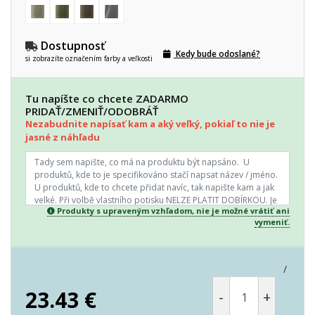
Dostupnosť
Kedy bude odoslané?
si zobrazíte označením farby a veľkosti
Tu napíšte co chcete ZADARMO
PRIDAŤ/ZMENIŤ/ODOBRÁŤ
Nezabudnite napísať kam a aký veľký, pokiaľ to nie je
jasné z náhľadu
Produkty s upraveným vzhľadom, nie je možné vrátiť ani
vymeniť.
/
23.43
€
-
+