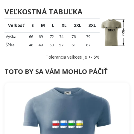
VEĽKOSTNÁ TABUĽKA
Veľkosť
S
M
L
XL
2XL
3XL
Výška
66
69
72
74
76
79
Šírka
46
49
53
57
61
67
Tolerancia veľkosti je +- 5%
TOTO BY SA VÁM MOHLO PÁČIŤ