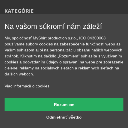
KATEGÓRIE
Na vašom súkromí nám záleží
Tipy na darčeky
Narodeninové
My, spoločnosť MyShirt production s.r.o., IČO 04300068
Všetky motívy
Nápisy
používame súbory cookies na zabezpečenie funkčnosti webu as
Darčekové poukazy
Povolania
Vaším súhlasom aj oi na personalizáciu obsahu našich webových
Auto - Moto
Pre kamarátky a kamarátov
stránok. Kliknutím na tlačidlo „Rozumiem“ súhlasíte s využívaním
Hrnčeky
Rodinné
cookies a odovzdaním údajov o správaní na webe pre zobrazenie
Cestovanie
Sex
cielenej reklamy na sociálnych sieťach a reklamných sieťach na
EKG - moje srdce bije
Športy
ďalších weboch.
Evolúcia
Školské
Film a Seriál
Tehotenské tričká
Viac informácií o cookies
Geek
Vianoce a Veľká noc
Hobby
Vojenské
Hudobné
Významné dni
Rozumiem
Jedlo, pitie a relax
Zvierata
Kvetiny
MyShirt
Odmietnuť všetko
Láska