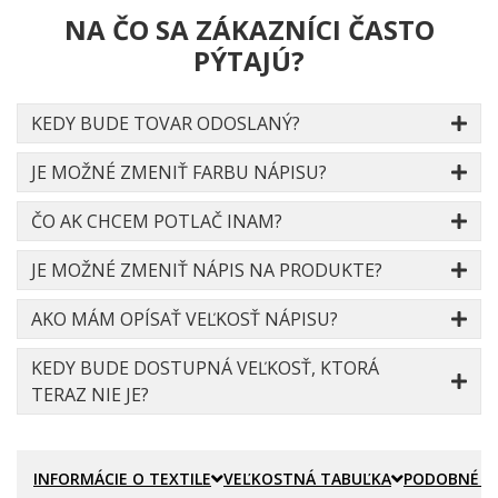
NA ČO SA ZÁKAZNÍCI ČASTO
PÝTAJÚ?
KEDY BUDE TOVAR ODOSLANÝ?
JE MOŽNÉ ZMENIŤ FARBU NÁPISU?
ČO AK CHCEM POTLAČ INAM?
JE MOŽNÉ ZMENIŤ NÁPIS NA PRODUKTE?
AKO MÁM OPÍSAŤ VEĽKOSŤ NÁPISU?
KEDY BUDE DOSTUPNÁ VEĽKOSŤ, KTORÁ
TERAZ NIE JE?
INFORMÁCIE O TEXTILE
VEĽKOSTNÁ TABUĽKA
PODOBNÉ P