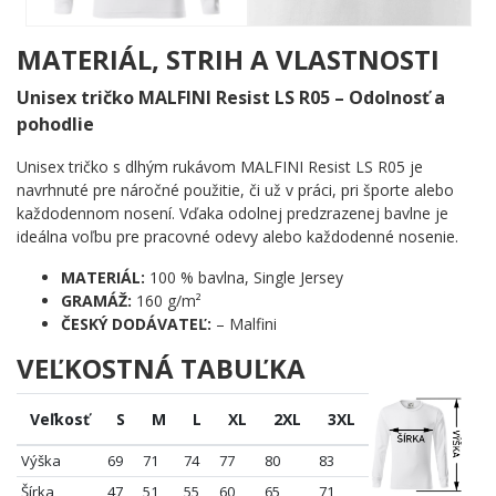
A je tu naozaj čo vidieť.
Ak sa chystáte navštíviť Londýn prvýkrát určite si zaobstarajte London Pass, aby ste
MATERIÁL, STRIH A VLASTNOSTI
si z Londýna odviezli čo najviac zážitkov. Ak hľadáte inšpiráciu, ktoré miesta navštíviť,
tento menší zoznam londýnskych atrakcií a pamiatok vám určite vo vašom
Unisex tričko MALFINI Resist LS R05 – Odolnosť a
rozhodovaní pomôže. A ak na vás padne po pár dňoch únava, môžete relaxovať pod
pohodlie
holým nebom v jednom z 9-tich kráľovských parkov, ktoré Londýn má. Sú prístupné
verejnosti a sú oázou pokoja pre všetkých vo vnútri rušného veľkomesta.
Unisex tričko s dlhým rukávom MALFINI Resist LS R05 je
navrhnuté pre náročné použitie, či už v práci, pri športe alebo
každodennom nosení. Vďaka odolnej predzrazenej bavlne je
ideálna voľbu pre pracovné odevy alebo každodenné nosenie.
MATERIÁL:
100 % bavlna, Single Jersey
GRAMÁŽ:
160 g/m²
ČESKÝ DODÁVATEĽ:
– Malfini
VEĽKOSTNÁ TABUĽKA
Veľkosť
S
M
L
XL
2XL
3XL
Výška
69
71
74
77
80
83
Šírka
47
51
55
60
65
71