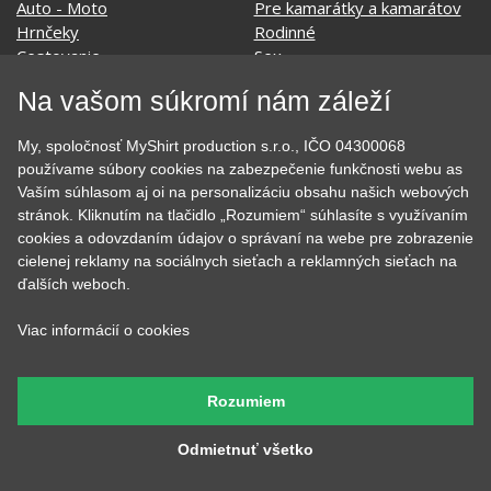
Auto - Moto
Pre kamarátky a kamarátov
Hrnčeky
Rodinné
Cestovanie
Sex
EKG - moje srdce bije
Športy
Na vašom súkromí nám záleží
Evolúcia
Školské
Film a Seriál
Tehotenské tričká
My, spoločnosť MyShirt production s.r.o., IČO 04300068
Geek
Vianoce a Veľká noc
používame súbory cookies na zabezpečenie funkčnosti webu as
Hobby
Vojenské
Vaším súhlasom aj oi na personalizáciu obsahu našich webových
Hudobné
Významné dni
stránok. Kliknutím na tlačidlo „Rozumiem“ súhlasíte s využívaním
Jedlo, pitie a relax
Zvierata
cookies a odovzdaním údajov o správaní na webe pre zobrazenie
Kvetiny
MyShirt
cielenej reklamy na sociálnych sieťach a reklamných sieťach na
Láska
ďalších weboch.
Viac informácií o cookies
SOCIÁLNE SIETE
Rozumiem
Odmietnuť všetko