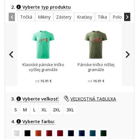
2.
Vyberte typ produktu
Tričká
Mikiny
Zástery
Kraťasy
Tilka
Polokošele
Klasické pánske tričko
Pánske tričko nižšej
Mikin
vyššej gramáže
gramáže
od
16.91 €
od
16.91 €
3.
Vyberte veľkosť:
VEĽKOSTNÁ TABUĽKA
S
M
L
XL
2XL
3XL
4.
Vyberte farbu: