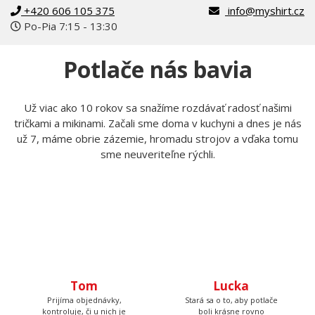
+420 606 105 375
info@myshirt.cz
Po-Pia 7:15 - 13:30
Potlače nás bavia
Už viac ako 10 rokov sa snažíme rozdávať radosť našimi
tričkami a mikinami. Začali sme doma v kuchyni a dnes je nás
už 7, máme obrie zázemie, hromadu strojov a vďaka tomu
sme neuveriteľne rýchli.
Tom
Lucka
Prijíma objednávky,
Stará sa o to, aby potlače
kontroluje, či u nich je
boli krásne rovno