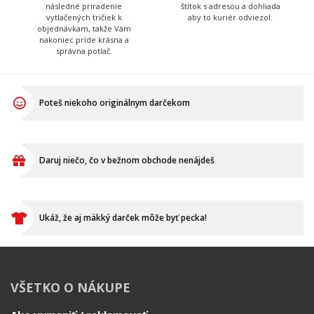
následné priradenie
štítok s adresou a dohliada
vytlačených tričiek k
aby to kuriér odviezol.
objednávkam, takže Vám
nakoniec príde krásna a
správna potlač.
Poteš niekoho originálnym darčekom
Daruj niečo, čo v bežnom obchode nenájdeš
Ukáž, že aj mäkký darček môže byť pecka!
VŠETKO O NÁKUPE