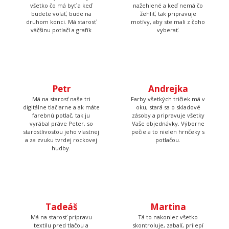
všetko čo má byť a keď
nažehlené a keď nemá čo
budete volať, bude na
žehliť, tak pripravuje
druhom konci. Má starosť
motívy, aby ste mali z čoho
väčšinu potlačí a grafík
vyberať.
Petr
Andrejka
Má na starosť naše tri
Farby všetkých tričiek má v
digitálne tlačiarne a ak máte
oku, stará sa o skladové
farebnú potlač, tak ju
zásoby a pripravuje všetky
vyrábal práve Peter, so
Vaše objednávky. Výborne
starostlivosťou jeho vlastnej
pečie a to nielen hrnčeky s
a za zvuku tvrdej rockovej
potlačou.
hudby.
Tadeáš
Martina
Má na starosť prípravu
Tá to nakoniec všetko
textilu pred tlačou a
skontroluje, zabalí, prilepí