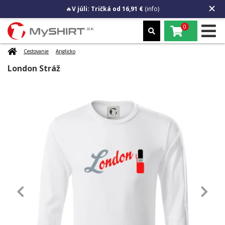
🔥
V júli: Tričká od 16,91 €
(info)
0
Cestovanie
Anglicko
London Stráž