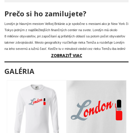
Prečo si ho zamilujete?
Londýn je hlavným mestom Veľkej Británie a je spoločne s mestami ako je New York či
Tokyo jedným z najdôležitejších finančných centier na svete. Londýn má okolo
8 miliónov obyvateľov, pri započítaní aj priľahlých oblastí sa potom počet obyvateľov
takmer zdvojnásobí. Mesto geograficky rozčleňuje rieka Temža a rozdeľuje Londýn
na jeho severnú a južnú časť. Keďže tu v minulosti viedol cez rieku Temžu iba jediný
ZOBRAZIŤ VIAC
most London Bridge, rozvíjal sa Londýn do 18. storočia iba na severnom brehu tejto
rieky, a to má za následok aj to, že väčšina historických pamiatok sa nachádza práve
na tomto brehu Londýna.
GALÉRIA
Centrum všetkého spoločenského diania sa odohráva na Westminsteri, kde nájdete
väčšinu zábavných a obchodných centier. Naopak London City je známe po New
Yorku ako druhé najdôležitejšie finančné centrum sveta. Ak je vaša zastávka v
Londýne dlhšia a radi sa pozriete na futbal, určite odporúčame navštíviť zápas
tamojších klubov.
Anglická Premier League má celkom 5 klubov, ktoré pochádzajú z Londýna a to
Chelsea, Arsenal, Fulham, West Ham United a Tottenham. Londýn patrí k
najnavštevovanejším mestám sveta, celkom navštívi anglickú metropolu 27 miliónov!