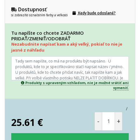
Dostupnosť
Kedy bude odoslané?
si zobrazíte označením farby a veľkosti
Tu napíšte co chcete ZADARMO
PRIDAŤ/ZMENIŤ/ODOBRÁŤ
Nezabudnite napísať kam a aký veľký, pokiaľ to nie je
jasné z náhľadu
Produkty s upraveným vzhľadom, nie je možné vrátiť ani
vymeniť.
/
25.61
€
-
+