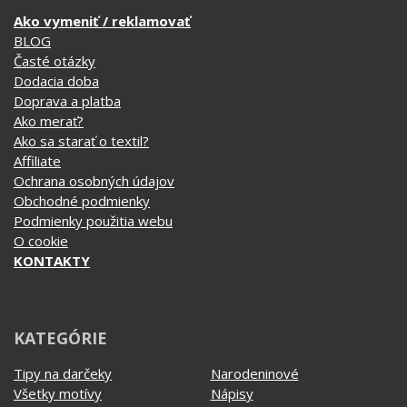
Poteš niekoho originálnym darčekom
Daruj niečo, čo v bežnom obchode nenájdeš
Ukáž, že aj mäkký darček môže byť pecka!
VŠETKO O NÁKUPE
Ako vymeniť / reklamovať
BLOG
Časté otázky
Dodacia doba
Doprava a platba
Ako merať?
Ako sa starať o textil?