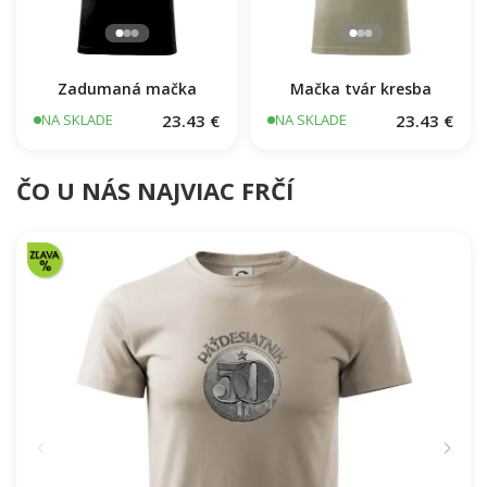
Čauky mňauky
23.43 €
NA SKLADE
Zadumaná mačka
Mačka tvár kresba
23.43 €
23.43 €
NA SKLADE
NA SKLADE