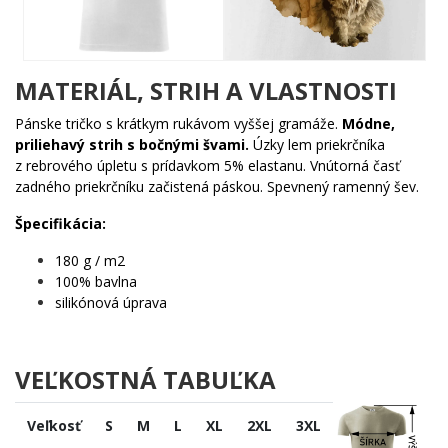
priamo z ateliéru renomovaného portrétneho maliara. Detail
každého chlpu, každého fúzika a tých nezabudnuteľných
žltozelených očí je spracovaný s láskou a precíznosťou, ktorá
jednoducho berie dych.
MATERIÁL, STRIH A VLASTNOSTI
Komu urobí radosť?
Pánske tričko s krátkym rukávom vyššej gramáže.
Módne,
priliehavý strih s bočnými švami.
Úzky lem priekrčníka
🐾 Každému, kto vie, že mačky sú tajnými vládcami
z rebrového úpletu s prídavkom 5% elastanu. Vnútorná časť
domácnosti
zadného priekrčníku začistená páskou. Spevnený ramenný šev.
✨ Milovníkom umenia, ktorí chcú nosit krásu so sebou
každý deň
Špecifikácia:
🖤 Ľuďom, čo rozumejú tomu pohľadu plnému
180 g / m2
vznešeného pohŕdania
100% bavlna
🌟 Ideálny darček pre každého, kto má doma svojho
silikónová úprava
chlpatého šéfa
Nezostávaj len pri obdivovaní – urob tento motív súčasťou svojho
života. Pretože mačky si to zaslúžia. A ty tiež. 🐾
VEĽKOSTNÁ TABUĽKA
Veľkosť
S
M
L
XL
2XL
3XL