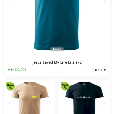
1976 v kocke
16.91 €
NA SKLADE