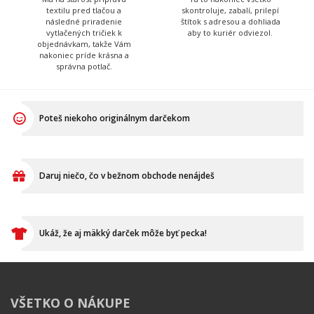
Petr
Andrejka
Má na starosť naše tri
Farby všetkých tričiek má v
digitálne tlačiarne a ak máte
oku, stará sa o skladové
farebnú potlač, tak ju
zásoby a pripravuje všetky
vyrábal práve Peter, so
Vaše objednávky. Výborne
starostlivosťou jeho vlastnej
pečie a to nielen hrnčeky s
a za zvuku tvrdej rockovej
potlačou.
hudby.
Tadeáš
Martina
Má na starosť prípravu
Tá to nakoniec všetko
textilu pred tlačou a
skontroluje, zabalí, prilepí
následné priradenie
štítok s adresou a dohliada
vytlačených tričiek k
aby to kuriér odviezol.
objednávkam, takže Vám
nakoniec príde krásna a
správna potlač.