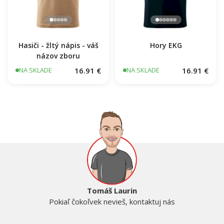
Jesus Saved My Life kríž ekg
16.91 €
NA SKLADE
Hasiči - žltý nápis - váš
Hory EKG
názov zboru
16.91 €
16.91 €
NA SKLADE
NA SKLADE