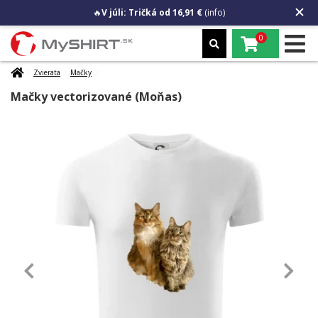
🔥
V júli: Tričká od 16,91 €
(info)
0
Zvierata
Mačky
Mačky vectorizované (Moňas)