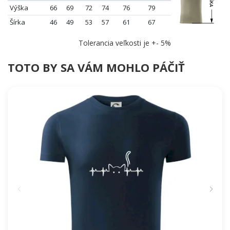
Výška
66
69
72
74
76
79
Šírka
46
49
53
57
61
67
Tolerancia veľkosti je +- 5%
TOTO BY SA VÁM MOHLO PÁČIŤ