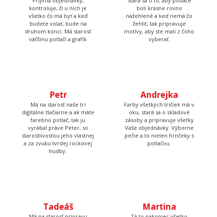
Už viac ako 10 rokov sa snažíme rozdávať radosť našimi
tričkami a mikinami. Začali sme doma v kuchyni a dnes je nás
už 7, máme obrie zázemie, hromadu strojov a vďaka tomu
sme neuveriteľne rýchli.
Tom
Prijíma objednávky,
kontroluje, či u nich je
Lucka
všetko čo má byť a keď
budete volať, bude na
Stará sa o to, aby potlače
druhom konci. Má starosť
boli krásne rovno
väčšinu potlačí a grafík
nažehlené a keď nemá čo
žehliť, tak pripravuje
motívy, aby ste mali z čoho
vyberať.