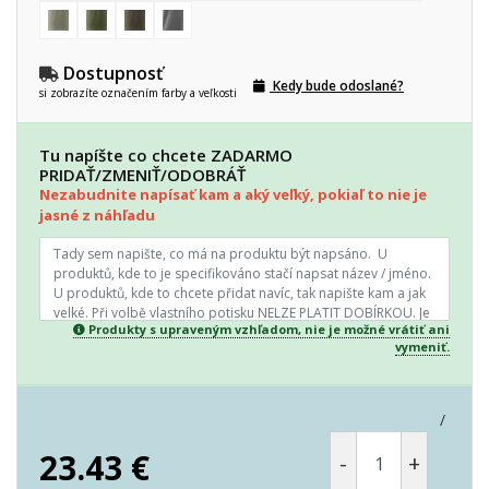
Dostupnosť
Kedy bude odoslané?
si zobrazíte označením farby a veľkosti
Tu napíšte co chcete ZADARMO
PRIDAŤ/ZMENIŤ/ODOBRÁŤ
Nezabudnite napísať kam a aký veľký, pokiaľ to nie je
jasné z náhľadu
Produkty s upraveným vzhľadom, nie je možné vrátiť ani
vymeniť.
/
23.43
€
-
+