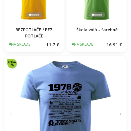
Vaše miesto - vrstevnice v obdĺžniku
20.83 €
NA SKLADE
BEZPOTLAČE / BEZ
Škola volá - farebné
POTLAČE