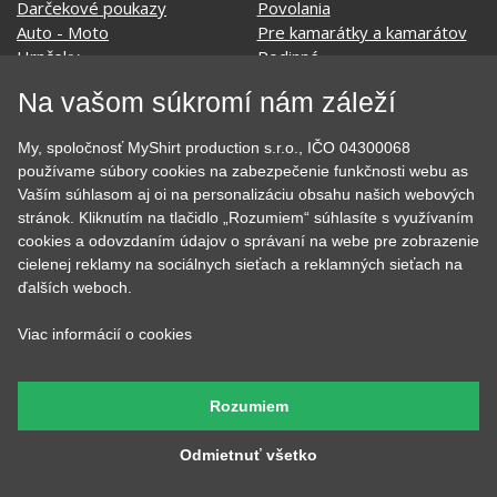
Affiliate
Ochrana osobných údajov
Obchodné podmienky
Podmienky použitia webu
Na vašom súkromí nám záleží
O cookie
KONTAKTY
My, spoločnosť MyShirt production s.r.o., IČO 04300068
používame súbory cookies na zabezpečenie funkčnosti webu as
Vaším súhlasom aj oi na personalizáciu obsahu našich webových
stránok. Kliknutím na tlačidlo „Rozumiem“ súhlasíte s využívaním
KATEGÓRIE
cookies a odovzdaním údajov o správaní na webe pre zobrazenie
cielenej reklamy na sociálnych sieťach a reklamných sieťach na
Tipy na darčeky
Narodeninové
ďalších weboch.
Všetky motívy
Nápisy
Darčekové poukazy
Povolania
Viac informácií o cookies
Auto - Moto
Pre kamarátky a kamarátov
Hrnčeky
Rodinné
Cestovanie
Sex
Rozumiem
EKG - moje srdce bije
Športy
Evolúcia
Školské
Odmietnuť všetko
Film a Seriál
Tehotenské tričká