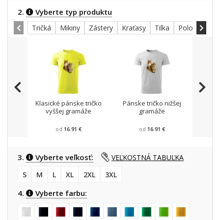
2.
Vyberte typ produktu
Tričká
Mikiny
Zástery
Kraťasy
Tilka
Polokošele
Klasické pánske tričko
Pánske tričko nižšej
Mikin
vyššej gramáže
gramáže
od
16.91 €
od
16.91 €
3.
Vyberte veľkosť:
VEĽKOSTNÁ TABUĽKA
S
M
L
XL
2XL
3XL
4.
Vyberte farbu: