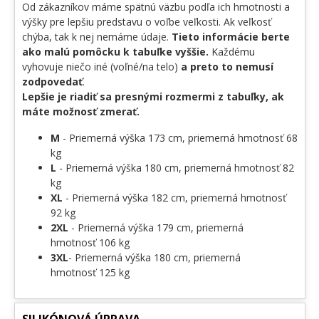
Od zákazníkov máme spätnú väzbu podľa ich hmotnosti a
výšky pre lepšiu predstavu o voľbe veľkosti. Ak veľkosť
chýba, tak k nej nemáme údaje.
Tieto informácie berte
ako malú pomôcku k tabuľke vyššie.
Každému
vyhovuje niečo iné (voľné/na telo)
a preto to nemusí
zodpovedať
.
Lepšie je riadiť sa presnými rozmermi z tabuľky, ak
máte možnosť zmerať.
M
- Priemerná výška 173 cm, priemerná hmotnosť 68
kg
L
- Priemerná výška 180 cm, priemerná hmotnosť 82
kg
XL
- Priemerná výška 182 cm, priemerná hmotnosť
92 kg
2XL
- Priemerná výška 179 cm, priemerná
hmotnosť 106 kg
3XL
- Priemerná výška 180 cm, priemerná
hmotnosť 125 kg