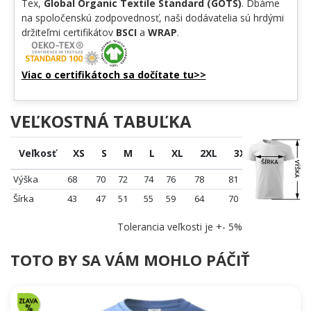
Tex,
Global Organic Textile Standard (GOTS)
. Dbáme
na spoločenskú zodpovednosť, naši dodávatelia sú hrdými
držiteľmi certifikátov
BSCI
a
WRAP
.
Viac o certifikátoch sa dočítate tu>>
VEĽKOSTNÁ TABUĽKA
Veľkosť
XS
S
M
L
XL
2XL
3XL
4XL
Výška
68
70
72
74
76
78
81
84
Šírka
43
47
51
55
59
64
70
76
Tolerancia veľkosti je +- 5%
TOTO BY SA VÁM MOHLO PÁČIŤ