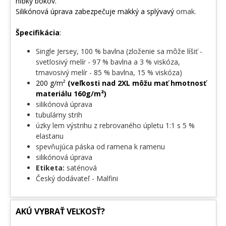
hĺbky bokov.
veľké srdce. 🐾
Silikónová úprava zabezpečuje mäkký a splývavý
omak.
Špecifikácia
:
Single Jersey, 100 % bavlna (zloženie sa môže líšiť -
svetlosivý melír - 97 % bavlna a 3 % viskóza,
tmavosivý melír - 85 % bavlna, 15 % viskóza)
200 g/m²
(veľkosti nad 2XL môžu mať hmotnosť
materiálu 160g/m²)
silikónová úprava
tubulárny strih
úzky lem výstrihu z rebrovaného úpletu 1:1 s 5 %
elastanu
spevňujúca páska od ramena k ramenu
silikónová úprava
Etiketa:
saténová
Český dodávateľ - Malfini
AKÚ VYBRAŤ VEĽKOSŤ?