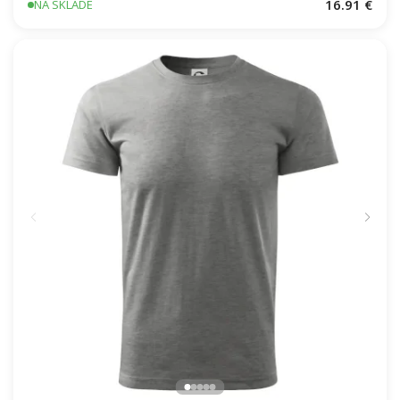
DHZ - Váš názov - FLUO + Reflexná potlač
16.91 €
NA SKLADE