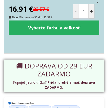
/
16.91
€
22.57
€
-
+
Najnižšia cena za 30 dní
:
22.57
€
Vyberte farbu a veľkosť
🚚 DOPRAVA OD 29 EUR
ZADARMO
Kupuješ jedno tričko?
Pridaj druhé a máš dopravu
ZADARMO.
Podobné motívy