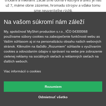
Už viac ako 10 rokov sa snažíme rozdávať radosť našimi
tričkami a mikinami. Začali sme doma v kuchyni a dnes je nás
už 7, máme obrie zázemie, hromadu strojov a vďaka tomu
sme neuveriteľne rýchli.
Na vašom súkromí nám záleží
My, spoločnosť MyShirt production s.r.o., IČO 04300068
používame súbory cookies na zabezpečenie funkčnosti webu as
Vaším súhlasom aj oi na personalizáciu obsahu našich webových
stránok. Kliknutím na tlačidlo „Rozumiem“ súhlasíte s využívaním
cookies a odovzdaním údajov o správaní na webe pre zobrazenie
cielenej reklamy na sociálnych sieťach a reklamných sieťach na
ďalších weboch.
Tom
Lucka
Prijíma objednávky,
Stará sa o to, aby potlače
Viac informácií o cookies
kontroluje, či u nich je
boli krásne rovno
všetko čo má byť a keď
nažehlené a keď nemá čo
budete volať, bude na
žehliť, tak pripravuje
druhom konci. Má starosť
motívy, aby ste mali z čoho
Rozumiem
väčšinu potlačí a grafík
vyberať.
Odmietnuť všetko