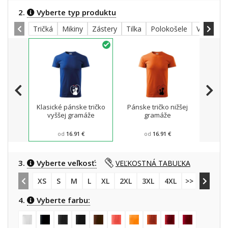
2.
Vyberte typ produktu
Tričká
Mikiny
Zástery
Tilka
Polokošele
Všetky
Klasické pánske tričko
Pánske tričko nižšej
Mikin
vyššej gramáže
gramáže
od
16.91 €
od
16.91 €
3.
Vyberte veľkosť:
VEĽKOSTNÁ TABUĽKA
XS
S
M
L
XL
2XL
3XL
4XL
>> 5XL
4.
Vyberte farbu: