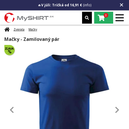
🔥
V júli: Tričká od 16,91 €
(info)
0
Zvierata
Mačky
Mačky - Zamilovaný pár