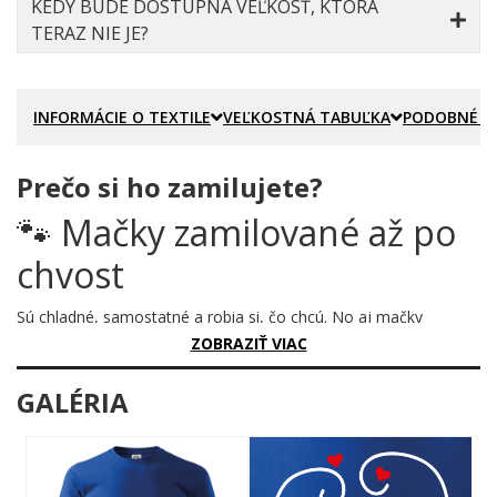
KEDY BUDE DOSTUPNÁ VEĽKOSŤ, KTORÁ
TERAZ NIE JE?
INFORMÁCIE O TEXTILE
VEĽKOSTNÁ TABUĽKA
PODOBNÉ P
Prečo si ho zamilujete?
🐾 Mačky zamilované až po
chvost
Sú chladné, samostatné a robia si, čo chcú. No aj mačky
niekedy podľahnú. Tento motív zachytáva ten vzácny okamih,
ZOBRAZIŤ VIAC
keď dve mačacie srdcia bijú v jednom rytme – a chvosty sa
prirodzene prepletajú do tvaru srdca. Príroda to jednoducho vie
GALÉRIA
najlepšie.
Prečo je tento motív úžasný?
Dve čierne siluety mačiek sedia bok po boku, ich štíhle