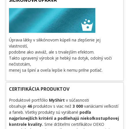
SILIKÓNOVÁ ÚPRAVA
Úprava látky v silikónovom kúpeli na zlepšenie jej
vlastností,
podobne ako aviváž, ale s trvalejším efektom.
Takto upravený výrobok je hebký na dotyk, odolný voči
nečistotám,
menej sa špiní a oveľa lepšie k nemu priľne potlač.
CERTIFIKÁCIA PRODUKTOV
Produktové portfólio
MyShirt
v súčasnosti
obsahuje
46
produktov s viac než
3 000
variáciami veľkostí
a farieb. Všetky produkty sú vyrábané
podľa
najprísnejších kritérií a podliehajú niekoľkostupňovej
kontrole kvality.
Sme držiteľmi certifikátov OEKO