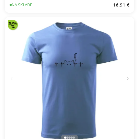
Škola volá - farebné
16.91 €
NA SKLADE