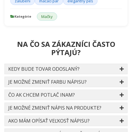
zaľúbení
mačací pár
elegantný pes
Mačky
Kategórie
NA ČO SA ZÁKAZNÍCI ČASTO
PÝTAJÚ?
KEDY BUDE TOVAR ODOSLANÝ?
JE MOŽNÉ ZMENIŤ FARBU NÁPISU?
ČO AK CHCEM POTLAČ INAM?
JE MOŽNÉ ZMENIŤ NÁPIS NA PRODUKTE?
AKO MÁM OPÍSAŤ VEĽKOSŤ NÁPISU?