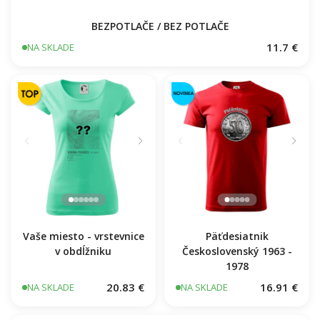
BEZPOTLAČE / BEZ POTLAČE
11.7 €
NA SKLADE
Vaše miesto - vrstevnice
Päťdesiatnik
v obdĺžniku
Československý 1963 -
1978
20.83 €
16.91 €
NA SKLADE
NA SKLADE