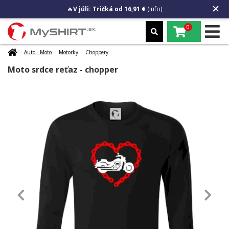
🔥
V júli: Tričká od 16,91 €
(info)
0
Auto - Moto
Motorky
Choppery
Moto srdce reťaz - chopper