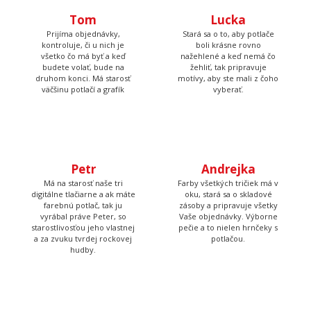
Tom
Lucka
Prijíma objednávky,
Stará sa o to, aby potlače
kontroluje, či u nich je
boli krásne rovno
všetko čo má byť a keď
nažehlené a keď nemá čo
budete volať, bude na
žehliť, tak pripravuje
druhom konci. Má starosť
motívy, aby ste mali z čoho
väčšinu potlačí a grafík
vyberať.
Petr
Andrejka
Má na starosť naše tri
Farby všetkých tričiek má v
digitálne tlačiarne a ak máte
oku, stará sa o skladové
farebnú potlač, tak ju
zásoby a pripravuje všetky
vyrábal práve Peter, so
Vaše objednávky. Výborne
starostlivosťou jeho vlastnej
pečie a to nielen hrnčeky s
a za zvuku tvrdej rockovej
potlačou.
hudby.