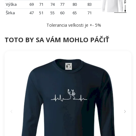
Výška
69
71
74
77
80
83
Šírka
47
51
55
60
65
71
Tolerancia veľkosti je +- 5%
TOTO BY SA VÁM MOHLO PÁČIŤ