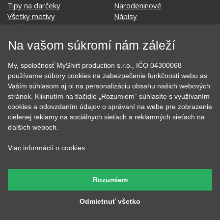
Tipy na darčeky
Narodeninové
Všetky motívy
Nápisy
Darčekové poukazy
Povolania
Auto - Moto
Pre kamarátky a kamarátov
Na vašom súkromí nám záleží
Hrnčeky
Rodinné
Cestovanie
Sex
My, spoločnosť MyShirt production s.r.o., IČO 04300068
EKG - moje srdce bije
Športy
používame súbory cookies na zabezpečenie funkčnosti webu as
Evolúcia
Školské
Vaším súhlasom aj oi na personalizáciu obsahu našich webových
Film a Seriál
Tehotenské tričká
stránok. Kliknutím na tlačidlo „Rozumiem“ súhlasíte s využívaním
Geek
Vianoce a Veľká noc
cookies a odovzdaním údajov o správaní na webe pre zobrazenie
Hobby
Vojenské
cielenej reklamy na sociálnych sieťach a reklamných sieťach na
Hudobné
Významné dni
ďalších weboch.
Jedlo, pitie a relax
Zvierata
Kvetiny
MyShirt
Viac informácií o cookies
Láska
Rozumiem
SOCIÁLNE SIETE
Odmietnuť všetko