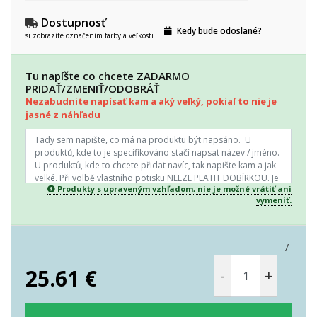
Dostupnosť
Kedy bude odoslané?
si zobrazíte označením farby a veľkosti
Tu napíšte co chcete ZADARMO
PRIDAŤ/ZMENIŤ/ODOBRÁŤ
Nezabudnite napísať kam a aký veľký, pokiaľ to nie je
jasné z náhľadu
Produkty s upraveným vzhľadom, nie je možné vrátiť ani
vymeniť.
/
25.61
€
-
+