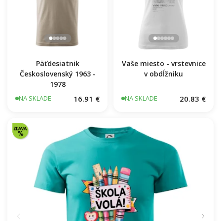
Päťdesiatnik
Vaše miesto - vrstevnice
Československý 1963 -
v obdĺžniku
1978
16.91 €
20.83 €
NA SKLADE
NA SKLADE