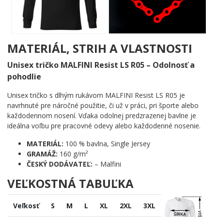
a pritom nehovorí nič iné než jednu prostú pravdu: tento človek
miluje motocykle celou svojou dušou. Žiadny zbytočný text,
žiadne vysvetľovanie. Motív hovorí sám za seba – hlasno a
jasne, rovnako ako ten stroj na obrázku.
MATERIÁL, STRIH A VLASTNOSTI
Komu urobí radosť?
Unisex tričko MALFINI Resist LS R05 – Odolnosť a
🔥 Každému vášnivému motorkárovi, pre ktorého je jazda
pohodlie
na chopperi viac ako koníček
💪 Partnerom a kamarátom motorkárov, ktorí hľadajú
Unisex tričko s dlhým rukávom MALFINI Resist LS R05 je
výstižný a vtipný spôsob, ako vyjadriť pochopenie pre túto
navrhnuté pre náročné použitie, či už v práci, pri športe alebo
vášeň
každodennom nosení. Vďaka odolnej predzrazenej bavlne je
🖤 Fanúšikom klasického amerického štýlu a ťažkých
ideálna voľbu pre pracovné odevy alebo každodenné nosenie.
strojov s dušou
🌟 Každému, kto chce nosiť kúsok svojej identity a dať
MATERIÁL:
100 % bavlna, Single Jersey
svetu jasne najavo, čo mu bije v hrudi
GRAMÁŽ:
160 g/m²
ČESKÝ DODÁVATEĽ:
– Malfini
Pridaj do košíka a daj svetu vedieť, čo naozaj miluješ. Pretože
VEĽKOSTNÁ TABUĽKA
srdce motorkára nezastavíš – len natankuješ. ✨
Veľkosť
S
M
L
XL
2XL
3XL