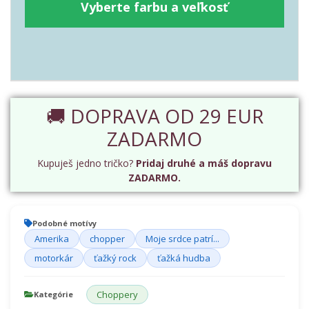
Vyberte farbu a veľkosť
🚚 DOPRAVA OD 29 EUR
ZADARMO
Kupuješ jedno tričko?
Pridaj druhé a máš dopravu
ZADARMO.
Podobné motívy
Amerika
chopper
Moje srdce patrí...
motorkár
ťažký rock
ťažká hudba
Choppery
Kategórie