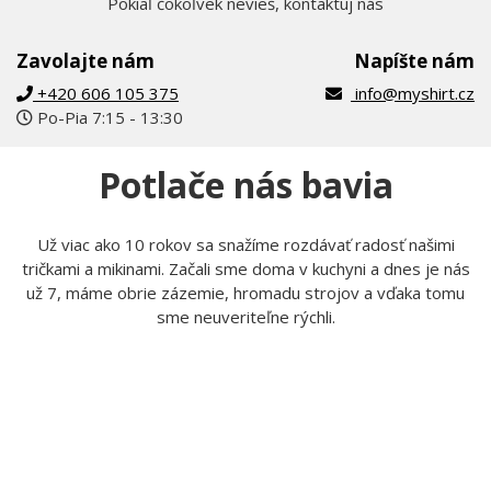
Pokiaľ čokoľvek nevieš, kontaktuj nás
Zavolajte nám
Napíšte nám
+420 606 105 375
info@myshirt.cz
Po-Pia 7:15 - 13:30
Potlače nás bavia
Už viac ako 10 rokov sa snažíme rozdávať radosť našimi
tričkami a mikinami. Začali sme doma v kuchyni a dnes je nás
už 7, máme obrie zázemie, hromadu strojov a vďaka tomu
sme neuveriteľne rýchli.