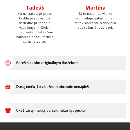
Tadeáš
Martina
Má na starosť prípravu
Tá to nakoniec všetko
textilu pred tlačou a
skontroluje, zabalí, prilepí
následné priradenie
štítok s adresou a dohliada
vytlačených tričiek k
aby to kuriér odviezol.
objednávkam, takže Vám
nakoniec príde krásna a
správna potlač.
Poteš niekoho originálnym darčekom
Daruj niečo, čo v bežnom obchode nenájdeš
Ukáž, že aj mäkký darček môže byť pecka!