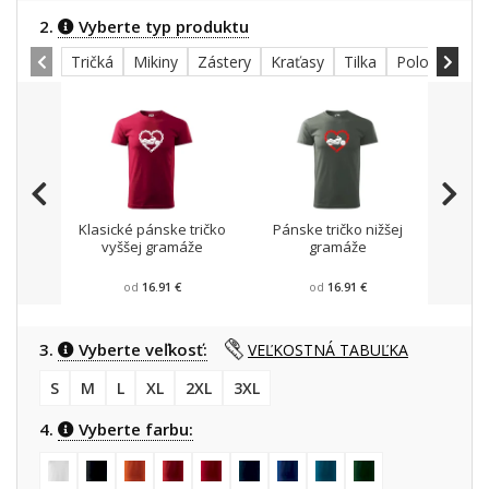
2.
Vyberte typ produktu
Tričká
Mikiny
Zástery
Kraťasy
Tilka
Polokošele
Klasické pánske tričko
Pánske tričko nižšej
Mikin
vyššej gramáže
gramáže
od
16.91 €
od
16.91 €
3.
Vyberte veľkosť:
VEĽKOSTNÁ TABUĽKA
S
M
L
XL
2XL
3XL
4.
Vyberte farbu: