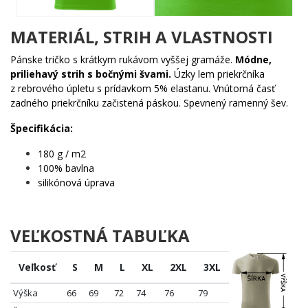
Komu urobí radosť?
MATERIÁL, STRIH A VLASTNOSTI
🔥 Policajtovi, ktorý oslavuje šesťdesiate narodeniny s
úsmevom a hrdosťou
Pánske tričko s krátkym rukávom vyššej gramáže.
Módne,
🎯 Kolegom z oddelenia, ktorí hľadajú darček s vtipom aj
priliehavý strih s bočnými švami.
Úzky lem priekrčníka
so zmyslom
z rebrového úpletu s prídavkom 5% elastanu. Vnútorná časť
💡 Rodine, ktorá chce osláviť jubileum originálne a
zadného priekrčníku začistená páskou. Spevnený ramenný šev.
nezabudnuteľne
🌟 Každému, kto si zaslúži, aby jeho životné výročie malo
Špecifikácia:
štýl a charakter
180 g / m2
Šesťdesiat rokov je dôvod na oslavu – daj mu motív, ktorý to povie
100% bavlna
nahlas. Objednaj ešte dnes a urob z jubilea nezabudnuteľný
silikónová úprava
moment! 💪
VEĽKOSTNÁ TABUĽKA
Veľkosť
S
M
L
XL
2XL
3XL
Výška
66
69
72
74
76
79