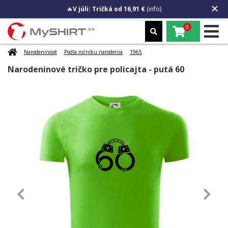
🔥
V júli: Tričká od 16,91 €
(info)
0
Narodeninové
Podľa ročníku narodenia
1965
Narodeninové tričko pre policajta - putá 60