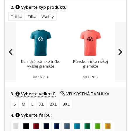
2.
Vyberte typ produktu
Tričká
Tilka
Všetky
Klasické pánske tričko
Pánske tričko nižšej
Trič
vyššej gramáže
gramáže
od
16.91 €
od
16.91 €
3.
Vyberte veľkosť:
VEĽKOSTNÁ TABUĽKA
S
M
L
XL
2XL
3XL
4.
Vyberte farbu: