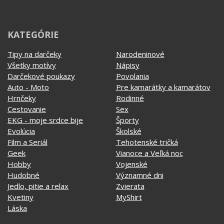
Tipy na darčeky
Narodeninové
Všetky motívy
Nápisy
Darčekové poukazy
Povolania
Auto - Moto
Pre kamarátky a kamarátov
Hrnčeky
Rodinné
Cestovanie
Sex
EKG - moje srdce bije
Športy
Evolúcia
Školské
Film a Seriál
Tehotenské tričká
Geek
Vianoce a Veľká noc
Hobby
Vojenské
Hudobné
Významné dni
Jedlo, pitie a relax
Zvierata
Kvetiny
MyShirt
Láska
SOCIÁLNE SIETE