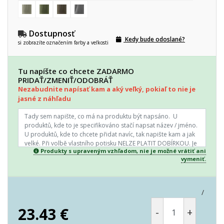
Dostupnosť
Kedy bude odoslané?
si zobrazíte označením farby a veľkosti
Tu napíšte co chcete ZADARMO
PRIDAŤ/ZMENIŤ/ODOBRÁŤ
Nezabudnite napísať kam a aký veľký, pokiaľ to nie je
jasné z náhľadu
Produkty s upraveným vzhľadom, nie je možné vrátiť ani
vymeniť.
/
23.43
€
-
+