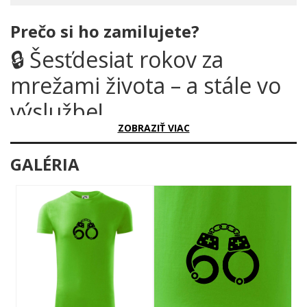
Prečo si ho zamilujete?
🔒 Šesťdesiat rokov za
mrežami života – a stále vo
výslužbe!
ZOBRAZIŤ VIAC
Šesťdesiatka nie je vek, je to hodnosť. A kto ju vie oceniť lepšie
ako ten, kto celý život dohliadal na poriadok? Tento motív je
GALÉRIA
dokonalá kombinácia humoru, úcty a poriadnej dávky nostalgie
– presne tak, ako to má byť.
Prečo je tento motív úžasný?
Dve masívne putá spojené reťazou tvoria číslicu 60 –
jednoduchý, ale geniálny nápad, ktorý zaujme na prvý pohľad.
Čistý čierny dizajn pôsobí razantne a sebavedome, rovnako ako
každý správny policajt. Žiadne zbytočné ozdoby, len čistá sila
symbolu, ktorý hovorí za všetko.