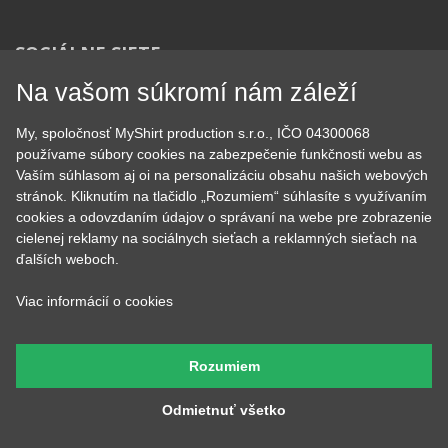
KONTAKT
Na vašom súkromí nám záleží
MyShirt production s.r.o.
My, spoločnosť MyShirt production s.r.o., IČO 04300068
+420 606 105 375
používame súbory cookies na zabezpečenie funkčnosti webu as
info@myshirt.cz
Vaším súhlasom aj oi na personalizáciu obsahu našich webových
stránok. Kliknutím na tlačidlo „Rozumiem“ súhlasíte s využívaním
cookies a odovzdaním údajov o správaní na webe pre zobrazenie
Podhorská 752/50
cielenej reklamy na sociálnych sieťach a reklamných sieťach na
46601 Jablonec nad Nisou, Česko
ďalších weboch.
Viac informácií o cookies
Rozumiem
Odmietnuť všetko
Heureka