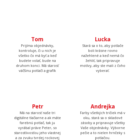
Tom
Lucka
Prijíma objednávky,
Stará sa o to, aby potlače
kontroluje, či u nich je
boli krásne rovno
všetko čo má byť a keď
nažehlené a keď nemá čo
budete volať, bude na
žehliť, tak pripravuje
druhom konci. Má starosť
motívy, aby ste mali z čoho
väčšinu potlačí a grafík
vyberať.
Petr
Andrejka
Má na starosť naše tri
Farby všetkých tričiek má v
digitálne tlačiarne a ak máte
oku, stará sa o skladové
farebnú potlač, tak ju
zásoby a pripravuje všetky
vyrábal práve Peter, so
Vaše objednávky. Výborne
starostlivosťou jeho vlastnej
pečie a to nielen hrnčeky s
a za zvuku tvrdej rockovej
potlačou.
hudby.