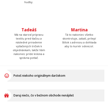
Tadeáš
Martina
Má na starosť prípravu
Tá to nakoniec všetko
textilu pred tlačou a
skontroluje, zabalí, prilepí
následné priradenie
štítok s adresou a dohliada
vytlačených tričiek k
aby to kuriér odviezol.
objednávkam, takže Vám
nakoniec príde krásna a
správna potlač.
Poteš niekoho originálnym darčekom
Daruj niečo, čo v bežnom obchode nenájdeš
Ukáž, že aj mäkký darček môže byť pecka!