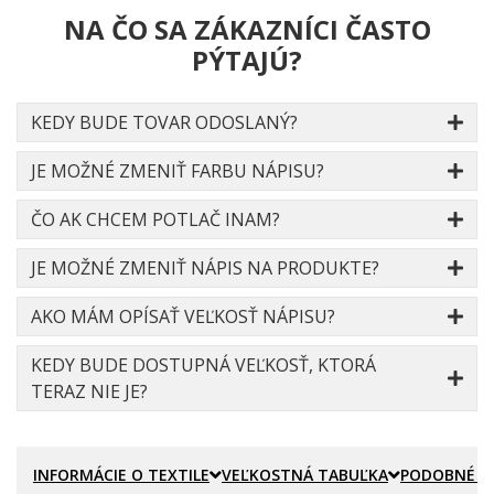
NA ČO SA ZÁKAZNÍCI ČASTO
PÝTAJÚ?
KEDY BUDE TOVAR ODOSLANÝ?
JE MOŽNÉ ZMENIŤ FARBU NÁPISU?
ČO AK CHCEM POTLAČ INAM?
JE MOŽNÉ ZMENIŤ NÁPIS NA PRODUKTE?
AKO MÁM OPÍSAŤ VEĽKOSŤ NÁPISU?
KEDY BUDE DOSTUPNÁ VEĽKOSŤ, KTORÁ
TERAZ NIE JE?
INFORMÁCIE O TEXTILE
VEĽKOSTNÁ TABUĽKA
PODOBNÉ P