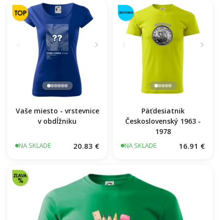
11.7 €
NA SKLADE
Vaše miesto - vrstevnice
Päťdesiatnik
v obdĺžniku
Československý 1963 -
1978
20.83 €
16.91 €
NA SKLADE
NA SKLADE