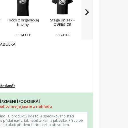
j
Tričko z organickej
Stage unisex -
Viper FIT - Pánske
T
bavlny
OVERSIZE
zúžené tričko
od
24.17 €
od
24.3 €
od
23.43 €
TABUĽKA
odoslané?
AŤ/ZMENIŤ/ODOBRÁŤ
aľ to nie je jasné z náhľadu