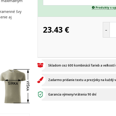
 s maximálnym
Produkty s u
é ramenné švy
enie aj
23.43
€
-
Skladom cez 600 kombinácií farieb a veľkostí
Zadarmo pridanie textu a prezývky na každý 
Garancia výmeny/vrátenia 90 dní