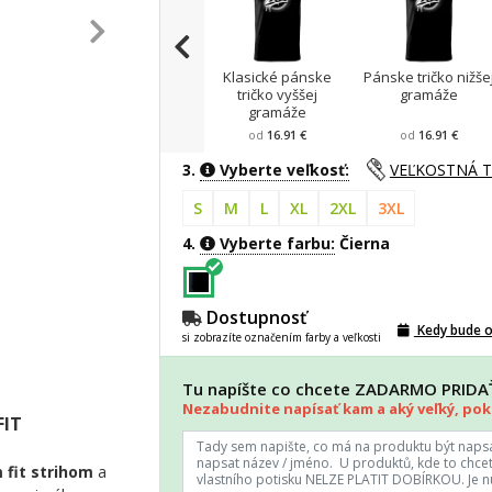
Klasické pánske
Pánske tričko nižše
tričko vyššej
gramáže
gramáže
od
16.91 €
od
16.91 €
3.
Vyberte veľkosť:
VEĽKOSTNÁ 
S
M
L
XL
2XL
3XL
4.
Vyberte farbu:
Čierna
Dostupnosť
Kedy bude 
si zobrazíte označením farby a veľkosti
Tu napíšte co chcete ZADARMO PRID
Nezabudnite napísať kam a aký veľký, poki
FIT
 fit strihom
a