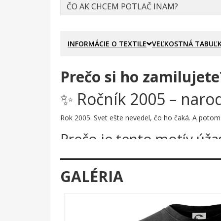
ČO AK CHCEM POTLAČ INAM?
INFORMÁCIE O TEXTILE
VEĽKOSTNÁ TABUĽ
Prečo si ho zamilujete
✨ Ročník 2005 – naro
Rok 2005. Svet ešte nevedel, čo ho čaká. A potom pr
Prečo je tento motív úža
Číslo 2005 tu nie je len tak napísané – je to graffi
natretom múre. Okolo nich sa rozlieva charakteristi
GALÉRIA
drzý.
Komu urobí radosť?
🔥 Každému, kto sa narodil v roku 2005 a no