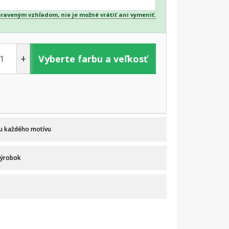
praveným vzhľadom, nie je možné vrátiť ani vymeniť.
+
Vyberte farbu a veľkosť
 u každého motívu
výrobok