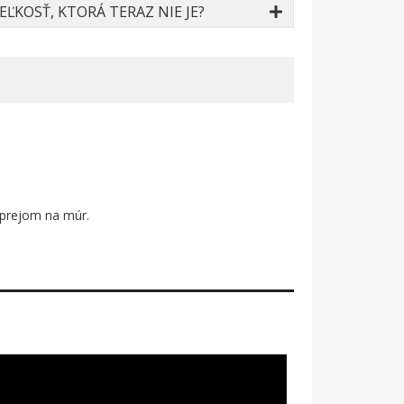
ĽKOSŤ, KTORÁ TERAZ NIE JE?
 sprejom na múr.
e vyskakujú z čierneho pozadia ako tag na čerstvo
 To nie je chyba – to je štýl. Čistý, bezčasový,