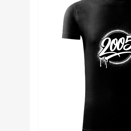
🎯 Kamarátovi, ktorý si zaslúži darček s cha
🖤 Milovníkovi street artu a všetkého, čo m
💪 Tomu, kto oslavuje narodeniny a chce to
Tvoj rok. Tvoj štýl. Tvoja legenda. Nezabudni si zabe