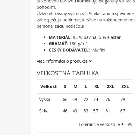
silikónovou úpravou kombinuje elegantný vzhľad
pohodlím.
Úzky rebrovaný výstrih s 5 % elastanu a spevnen
zabezpečujú odolnosť, ideálne na každodenné nos
personalizáciu potlačou!
MATERIÁL:
95 % bavlna, 5 % elastan
GRAMÁŽ:
180 g/m²
ČESKÝ DODÁVATEĽ:
Malfini
Viac informácii o produkte
VEĽKOSTNÁ TABUĽKA
Veľkosť
S
M
L
XL
2XL
3XL
Výška
66
69
72
74
76
79
Šírka
46
49
53
57
61
67
Tolerancia veľkosti je +- 5%