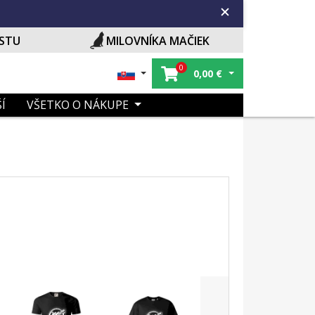
ISTU
MILOVNÍKA MAČIEK
0
0,00
€
Í
VŠETKO O NÁKUPE