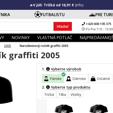
🔥
V júli: Tričká od 16,91 €
(info)
TNIKA
FUTBALISTU
PRE TUR
+420 606 105 375
Hľadať
Po-Pia 7:15 - 13:30
VY
NOVINKY
VLASTNÁ POTLAČ
NAJPREDÁVANEJŠ
2005
Narodeninový ročník graffiti 2005
 graffiti 2005
1.
Vyberte výrobok
Pánske
Dámske
Ostatné
2.
Vyberte typ produktu
Tričká
Tilka
Všetky