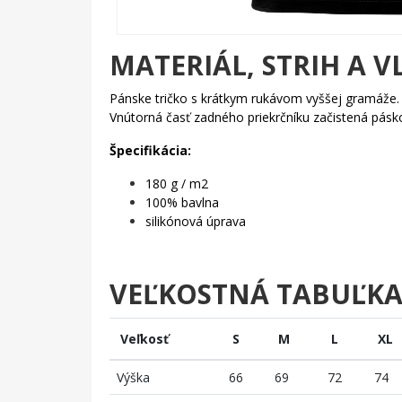
MATERIÁL, STRIH A V
Pánske tričko s krátkym rukávom vyššej gramáže
Vnútorná časť zadného priekrčníku začistená pás
Špecifikácia:
180 g / m2
100% bavlna
silikónová úprava
VEĽKOSTNÁ TABUĽK
Veľkosť
S
M
L
XL
Výška
66
69
72
74