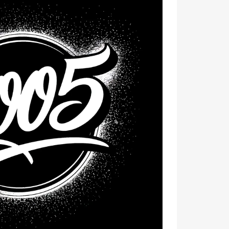
 a tých nie je málo! 🌟