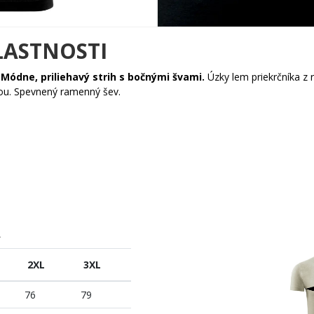
LASTNOSTI
.
Módne, priliehavý strih s bočnými švami.
Úzky lem priekrčníka z
kou. Spevnený ramenný šev.
A
2XL
3XL
76
79