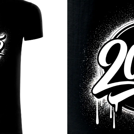
rakterom, nie ďalší hrnek
á grunge nádych
 dať poriadne najavo
zpečiť tento motív skôr, než si ho objednajú všetci ostatní ročník 2005 –