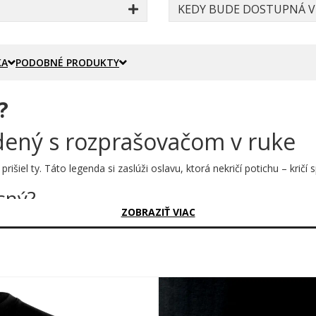
KEDY BUDE DOSTUPNÁ VE
KA
PODOBNÉ PRODUKTY
?
dený s rozprašovačom v ruke
išiel ty. Táto legenda si zaslúži oslavu, ktorá nekričí potichu – kričí
sný?
ZOBRAZIŤ VIAC
ti umenie v celej svojej sláve. Tučné, kaligrafické číslice v bielej farb
cký sprej, ktorý dáva celému motívu ulicový feeling. A tie kvapky dole?
sí to s hrdosťou