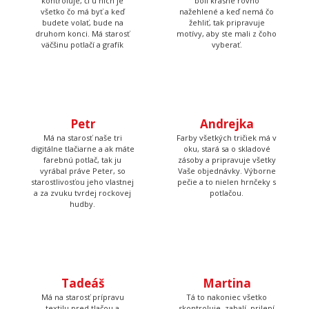
väčšinu potlačí a grafík
vyberať.
Petr
Andrejka
Má na starosť naše tri
Farby všetkých tričiek má v
digitálne tlačiarne a ak máte
oku, stará sa o skladové
farebnú potlač, tak ju
zásoby a pripravuje všetky
vyrábal práve Peter, so
Vaše objednávky. Výborne
starostlivosťou jeho vlastnej
pečie a to nielen hrnčeky s
a za zvuku tvrdej rockovej
potlačou.
hudby.
Tadeáš
Martina
Má na starosť prípravu
Tá to nakoniec všetko
textilu pred tlačou a
skontroluje, zabalí, prilepí
následné priradenie
štítok s adresou a dohliada
vytlačených tričiek k
aby to kuriér odviezol.
objednávkam, takže Vám