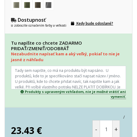
Dostupnosť
Kedy bude odoslané?
si zobrazíte označením farby a veľkosti
Tu napíšte co chcete ZADARMO
PRIDAŤ/ZMENIŤ/ODOBRÁŤ
Nezabudnite napísať kam a aký veľký, pokiaľ to nie je
jasné z náhľadu
Produkty s upraveným vzhľadom, nie je možné vrátiť ani
vymeniť.
/
23.43
€
-
+