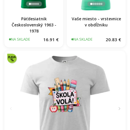
Päťdesiatnik
Vaše miesto - vrstevnice
Československý 1963 -
v obdĺžniku
1978
16.91 €
20.83 €
NA SKLADE
NA SKLADE