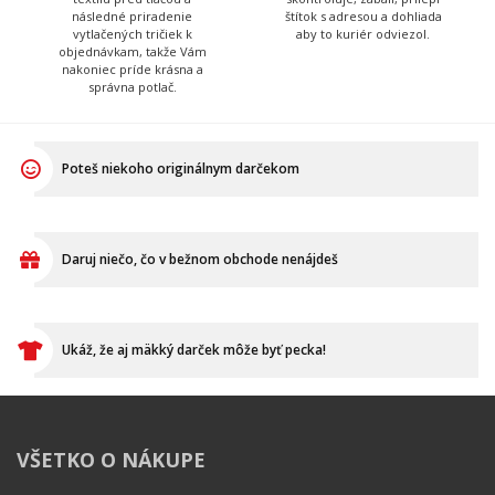
nakoniec príde krásna a
správna potlač.
Poteš niekoho originálnym darčekom
Daruj niečo, čo v bežnom obchode nenájdeš
Ukáž, že aj mäkký darček môže byť pecka!
VŠETKO O NÁKUPE
Ako vymeniť / reklamovať
BLOG
Časté otázky