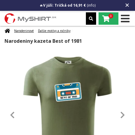
🔥
V júli: Tričká od 16,91 €
(info)
0
Narodeninové
Ďalšie motívy a ročníky
Narodeniny kazeta Best of 1981