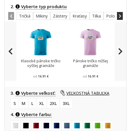
2.
Vyberte typ produktu
Tričká
Mikiny
Zástery
Kraťasy
Tilka
Polokošele
Klasické pánske tričko
Pánske tričko nižšej
Mikin
vyššej gramáže
gramáže
od
16.91 €
od
16.91 €
3.
Vyberte veľkosť:
VEĽKOSTNÁ TABUĽKA
S
M
L
XL
2XL
3XL
4.
Vyberte farbu: