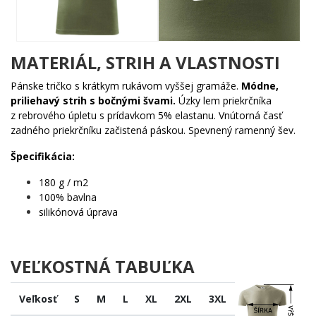
Komu urobí radosť?
🔥 Každému, kto v roku 1981 prišiel na svet a je na to
patrične hrdý
MATERIÁL, STRIH A VLASTNOSTI
🎯 Milovníkom hudby, ktorí vedia, že streaming nikdy
nenahradí ten zvuk kazety
Pánske tričko s krátkym rukávom vyššej gramáže.
Módne,
✨ Priateľom a rodine, ktorí hľadajú originálny
priliehavý strih s bočnými švami.
Úzky lem priekrčníka
narodeninový darček
z rebrového úpletu s prídavkom 5% elastanu. Vnútorná časť
🧠 Nostalgikom, ktorí si pamätajú, že najlepšia hudba
zadného priekrčníku začistená páskou. Spevnený ramenný šev.
mala dve strany – A a B
Špecifikácia:
Čo čakáš? Best of 1981 sa vydáva len raz za život – a ty si súčasťou
tej edície. Pridaj do košíka a daruj kúsok legendy!
180 g / m2
100% bavlna
silikónová úprava
VEĽKOSTNÁ TABUĽKA
Veľkosť
S
M
L
XL
2XL
3XL