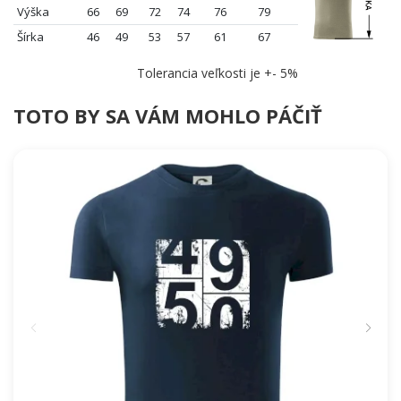
Výška
66
69
72
74
76
79
Šírka
46
49
53
57
61
67
Tolerancia veľkosti je +- 5%
TOTO BY SA VÁM MOHLO PÁČIŤ