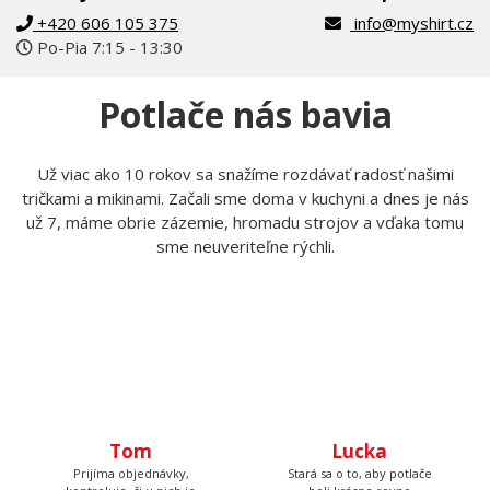
+420 606 105 375
info@myshirt.cz
Po-Pia 7:15 - 13:30
Potlače nás bavia
Už viac ako 10 rokov sa snažíme rozdávať radosť našimi
tričkami a mikinami. Začali sme doma v kuchyni a dnes je nás
už 7, máme obrie zázemie, hromadu strojov a vďaka tomu
sme neuveriteľne rýchli.
Tom
Lucka
Prijíma objednávky,
Stará sa o to, aby potlače
kontroluje, či u nich je
boli krásne rovno
všetko čo má byť a keď
nažehlené a keď nemá čo
budete volať, bude na
žehliť, tak pripravuje
druhom konci. Má starosť
motívy, aby ste mali z čoho