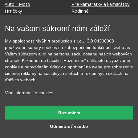
EKG - moje srdce bije
Športy
Evolúcia
Školské
Film a Seriál
Tehotenské tričká
Geek
Vianoce a Veľká noc
Na vašom súkromí nám záleží
Hobby
Vojenské
Hudobné
Významné dni
My, spoločnosť MyShirt production s.r.o., IČO 04300068
Jedlo, pitie a relax
Zvierata
používame súbory cookies na zabezpečenie funkčnosti webu as
Kvetiny
MyShirt
Vaším súhlasom aj oi na personalizáciu obsahu našich webových
Láska
stránok. Kliknutím na tlačidlo „Rozumiem“ súhlasíte s využívaním
cookies a odovzdaním údajov o správaní na webe pre zobrazenie
cielenej reklamy na sociálnych sieťach a reklamných sieťach na
ďalších weboch.
SOCIÁLNE SIETE
Viac informácií o cookies
Rozumiem
KONTAKT
Odmietnuť všetko
MyShirt production s.r.o.