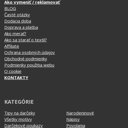
Dodacia doba
Doprava a platba
Ako merať?
Ako sa starať o textil?
Affiliate
Ochrana osobných údajov
Obchodné podmienky
Podmienky použitia webu
O cookie
KONTAKTY
KATEGÓRIE
Tipy na darčeky
Narodeninové
Všetky motívy
Nápisy
Darčekové poukazy
Povolania
Auto - Moto
Pre kamarátky a kamarátov
Hrnčeky
Rodinné
Cestovanie
Sex