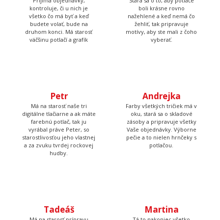
druhom konci. Má starosť
motívy, aby ste mali z čoho
väčšinu potlačí a grafík
vyberať.
Petr
Andrejka
Má na starosť naše tri
Farby všetkých tričiek má v
digitálne tlačiarne a ak máte
oku, stará sa o skladové
farebnú potlač, tak ju
zásoby a pripravuje všetky
vyrábal práve Peter, so
Vaše objednávky. Výborne
starostlivosťou jeho vlastnej
pečie a to nielen hrnčeky s
a za zvuku tvrdej rockovej
potlačou.
hudby.
Tadeáš
Martina
Má na starosť prípravu
Tá to nakoniec všetko
textilu pred tlačou a
skontroluje, zabalí, prilepí
následné priradenie
štítok s adresou a dohliada
vytlačených tričiek k
aby to kuriér odviezol.