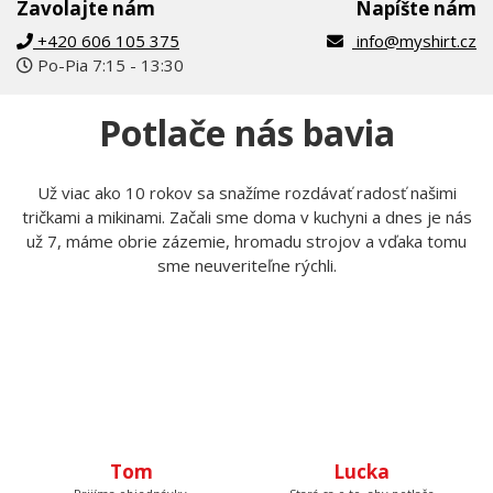
Zavolajte nám
Napíšte nám
+420 606 105 375
info@myshirt.cz
Po-Pia 7:15 - 13:30
Potlače nás bavia
Už viac ako 10 rokov sa snažíme rozdávať radosť našimi
tričkami a mikinami. Začali sme doma v kuchyni a dnes je nás
už 7, máme obrie zázemie, hromadu strojov a vďaka tomu
sme neuveriteľne rýchli.
Tom
Lucka
Prijíma objednávky,
Stará sa o to, aby potlače
kontroluje, či u nich je
boli krásne rovno
všetko čo má byť a keď
nažehlené a keď nemá čo
budete volať, bude na
žehliť, tak pripravuje