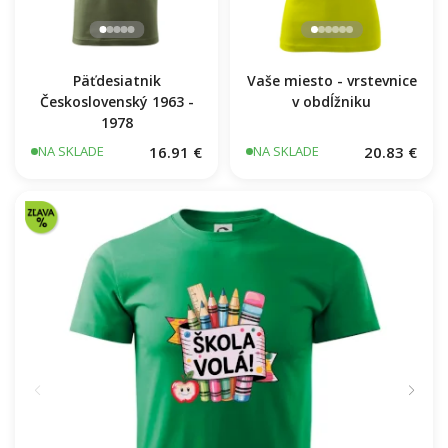
Päťdesiatnik
Vaše miesto - vrstevnice
Československý 1963 -
v obdĺžniku
1978
16.91 €
20.83 €
NA SKLADE
NA SKLADE