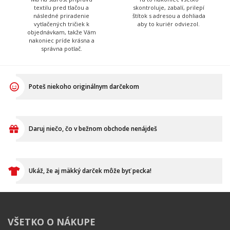
objednávkam, takže Vám
nakoniec príde krásna a
správna potlač.
Poteš niekoho originálnym darčekom
Daruj niečo, čo v bežnom obchode nenájdeš
Ukáž, že aj mäkký darček môže byť pecka!
VŠETKO O NÁKUPE
Ako vymeniť / reklamovať
BLOG