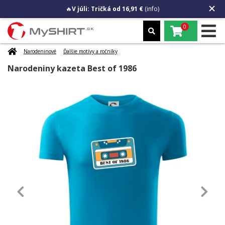
🔥
V júli: Tričká od 16,91 €
(info)
0
Narodeninové
Ďalšie motívy a ročníky
Narodeniny kazeta Best of 1986