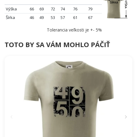
Výška
66
69
72
74
76
79
Šírka
46
49
53
57
61
67
Tolerancia veľkosti je +- 5%
TOTO BY SA VÁM MOHLO PÁČIŤ