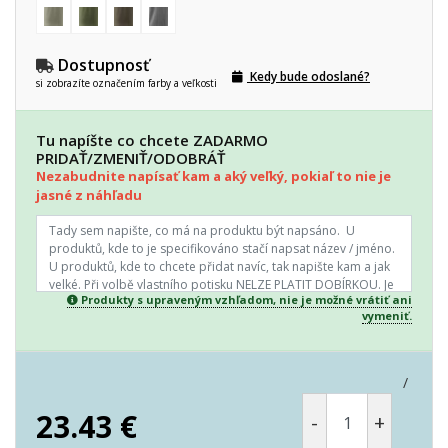
Dostupnosť
Kedy bude odoslané?
si zobrazíte označením farby a veľkosti
Tu napíšte co chcete ZADARMO
PRIDAŤ/ZMENIŤ/ODOBRÁŤ
Nezabudnite napísať kam a aký veľký, pokiaľ to nie je
jasné z náhľadu
Produkty s upraveným vzhľadom, nie je možné vrátiť ani
vymeniť.
/
23.43
€
-
+