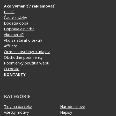
Časté otázky
Dodacia doba
Doprava a platba
Ako merať?
Ako sa starať o textil?
Affiliate
Ochrana osobných údajov
Obchodné podmienky
Podmienky použitia webu
O cookie
KONTAKTY
KATEGÓRIE
Tipy na darčeky
Narodeninové
Všetky motívy
Nápisy
Darčekové poukazy
Povolania
Auto - Moto
Pre kamarátky a kamarátov
Hrnčeky
Rodinné