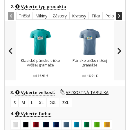
2.
Vyberte typ produktu
Tričká
Mikiny
Zástery
Kraťasy
Tilka
Polokošele
Klasické pánske tričko
Pánske tričko nižšej
Mikin
vyššej gramáže
gramáže
od
16.91 €
od
16.91 €
3.
Vyberte veľkosť:
VEĽKOSTNÁ TABUĽKA
S
M
L
XL
2XL
3XL
4.
Vyberte farbu: