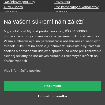
Cestovanie
Sex
EKG - moje srdce bije
Športy
Evolúcia
Školské
Film a Seriál
Tehotenské tričká
Na vašom súkromí nám záleží
Geek
Vianoce a Veľká noc
Hobby
Vojenské
My, spoločnosť MyShirt production s.r.o., IČO 04300068
Hudobné
Významné dni
používame súbory cookies na zabezpečenie funkčnosti webu as
Jedlo, pitie a relax
Zvierata
Vaším súhlasom aj oi na personalizáciu obsahu našich webových
Kvetiny
MyShirt
stránok. Kliknutím na tlačidlo „Rozumiem“ súhlasíte s využívaním
Láska
cookies a odovzdaním údajov o správaní na webe pre zobrazenie
cielenej reklamy na sociálnych sieťach a reklamných sieťach na
ďalších weboch.
SOCIÁLNE SIETE
Viac informácií o cookies
Rozumiem
Odmietnuť všetko
KONTAKT