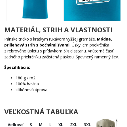
tužkou.
Komu urobí radosť?
🔥 Oslavencovi, ktorý v roku 2026 fúka štyridsať sviečok s
MATERIÁL, STRIH A VLASTNOSTI
úsmevom
🎯 Milovníkovi retro hudby a nostalgických spomienok na
Pánske tričko s krátkym rukávom vyššej gramáže.
Módne,
80. roky
priliehavý strih s bočnými švami.
Úzky lem priekrčníka
🌟 Kamarátovi, ktorému chceš dať darček s osobným
z rebrového úpletu s prídavkom 5% elastanu. Vnútorná časť
nádychom
zadného priekrčníku začistená páskou. Spevnený ramenný šev.
💡 Každému, kto vie, že najlepšie ročníky sa netlačia –
nahrávajú
Špecifikácia:
Nezabudni – nie každý sa narodí v správny rok. Ty áno. Daj to
180 g / m2
najavo a pridaj si tento motív do košíka skôr, než sa páska pretočí
100% bavlna
do konca! ✨
silikónová úprava
VEĽKOSTNÁ TABUĽKA
Veľkosť
S
M
L
XL
2XL
3XL