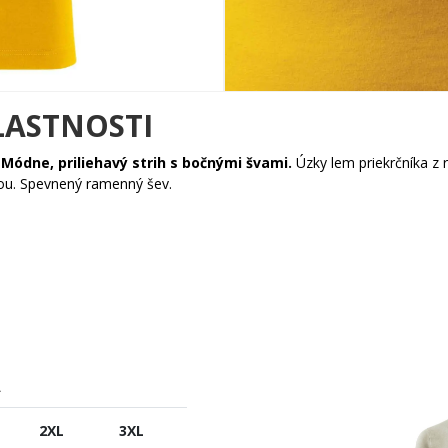
LASTNOSTI
.
Módne, priliehavý strih s bočnými švami.
Úzky lem priekrčníka z
kou. Spevnený ramenný šev.
A
2XL
3XL