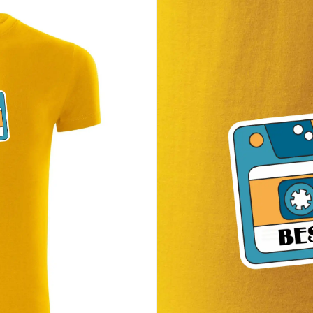
a to je právom hrdý
pách a rádiových hitoch
lny narodeninový darček
časy mali ten správny zvuk
 ktorý zmenil všetko. Pridaj do košíka a daruj kúsok histórie – alebo si h