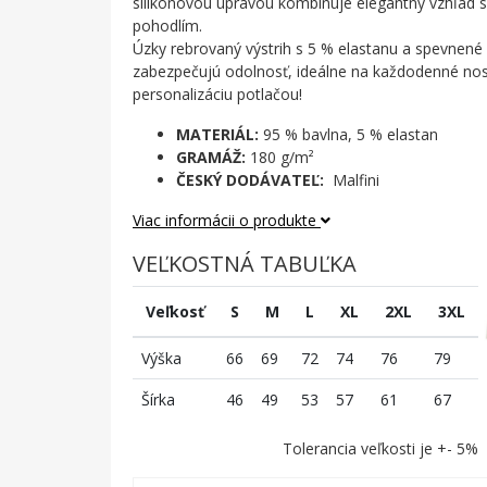
silikónovou úpravou kombinuje elegantný vzhľad
pohodlím.
Úzky rebrovaný výstrih s 5 % elastanu a spevnen
zabezpečujú odolnosť, ideálne na každodenné nos
personalizáciu potlačou!
MATERIÁL:
95 % bavlna, 5 % elastan
GRAMÁŽ:
180 g/m²
ČESKÝ DODÁVATEĽ:
Malfini
Viac informácii o produkte
VEĽKOSTNÁ TABUĽKA
Veľkosť
S
M
L
XL
2XL
3XL
Výška
66
69
72
74
76
79
Šírka
46
49
53
57
61
67
Tolerancia veľkosti je +- 5%