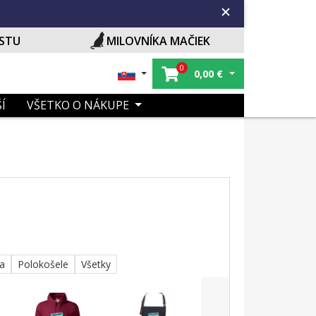
ISTU
MILOVNÍKA MAČIEK
0
0,00
€
Í
VŠETKO O NÁKUPE
ka
Polokošele
Všetky