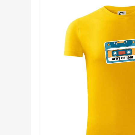
🔥 Každému, kto sa narodil v roku 1991 a n
🎯 Milovníkom hudby, ktorí vyrástli na mixta
✨ Priateľom a rodine, ktorí hľadajú originá
🧠 Nostalgikom, ktorí vedia, že staré dobré 
Toto nie je len motív. Je to vyznanie lásky k ročníku,