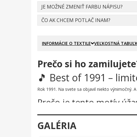
JE MOŽNÉ ZMENIŤ FARBU NÁPISU?
ČO AK CHCEM POTLAČ INAM?
INFORMÁCIE O TEXTILE
VEĽKOSTNÁ TABUĽ
Prečo si ho zamilujete
🎵 Best of 1991 – lim
Rok 1991. Na svete sa objavil niekto výnimočný. A a
Prečo je tento motív úža
Retro kazeta v modro-oranžových farbách s nápiso
kombinuje nostalgiu magnetofónových pások s mo
GALÉRIA
Komu urobí radosť?