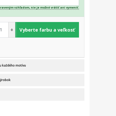
praveným vzhľadom, nie je možné vrátiť ani vymeniť.
+
Vyberte farbu a veľkosť
 u každého motívu
výrobok