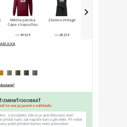
j
Mikina pánska
Zástera Vintage
Pánska zástera na
Cape s kapucňou
varenie
F
od
39.52 €
od
28.22 €
od
23.87 €
TABUĽKA
odoslané?
AŤ/ZMENIŤ/ODOBRÁŤ
aľ to nie je jasné z náhľadu