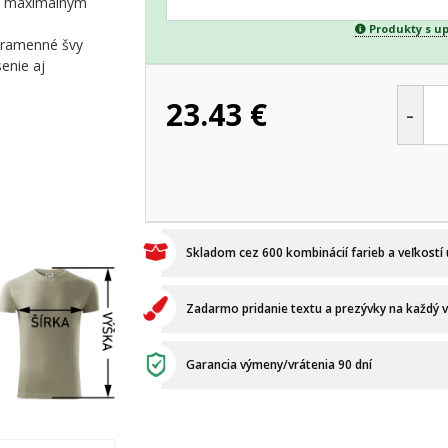
 s maximálnym
Produkty s u
é ramenné švy
enie aj
23.43
€
-
Skladom cez 600 kombinácií farieb a veľkostí
Zadarmo pridanie textu a prezývky na každý 
Garancia výmeny/vrátenia 90 dní