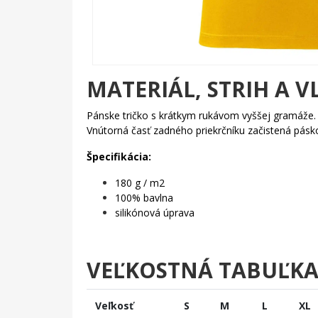
MATERIÁL, STRIH A V
Pánske tričko s krátkym rukávom vyššej gramáže
Vnútorná časť zadného priekrčníku začistená pás
Špecifikácia:
180 g / m2
100% bavlna
silikónová úprava
VEĽKOSTNÁ TABUĽK
Veľkosť
S
M
L
XL