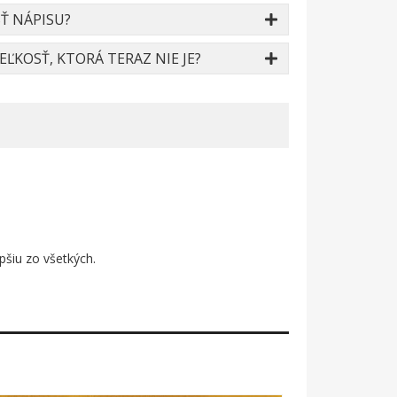
Ť NÁPISU?
ĽKOSŤ, KTORÁ TERAZ NIE JE?
pšiu zo všetkých.
začal písať ten najlepší príbeh. Dizajn
, kto vie, čo znamená pretočiť kazetu ceruzkou.