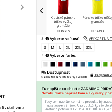
Klasické pánske
Pánske tričko nižše
tričko vyššej
gramáže
gramáže
od
16.91 €
od
16.91 €
3.
Vyberte veľkosť:
VEĽKOSTNÁ 
S
M
L
XL
2XL
3XL
4.
Vyberte farbu:
Dostupnosť
Kedy bude 
si zobrazíte označením farby a veľkosti
Tu napíšte co chcete ZADARMO PRID
Nezabudnite napísať kam a aký veľký, poki
FIT
 fit strihom
a