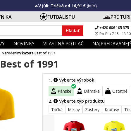
🔥
V júli: Tričká od 16,91 €
(info)
TNIKA
FUTBALISTU
PRE TUR
+420 606 105 375
Hľadať
Po-Pia 7:15 - 13:30
VY
NOVINKY
VLASTNÁ POTLAČ
NAJPREDÁVANEJŠ
Narodeniny kazeta Best of 1991
Best of 1991
1.
Vyberte výrobok
Pánske
Dámske
Ostatné
2.
Vyberte typ produktu
Tričká
Mikiny
Zástery
Kraťasy
Til