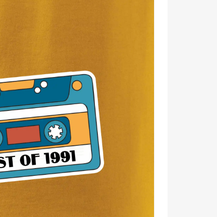
o nechaj pre seba. Zaslúžiš si to. 🌟