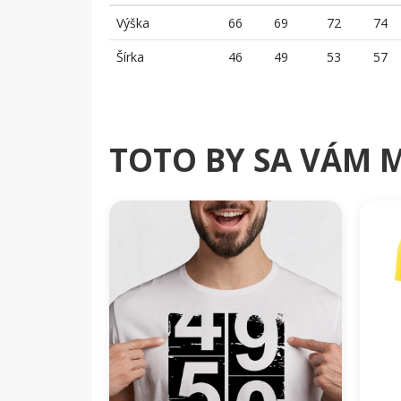
Výška
66
69
72
74
Šírka
46
49
53
57
TOTO BY SA VÁM 