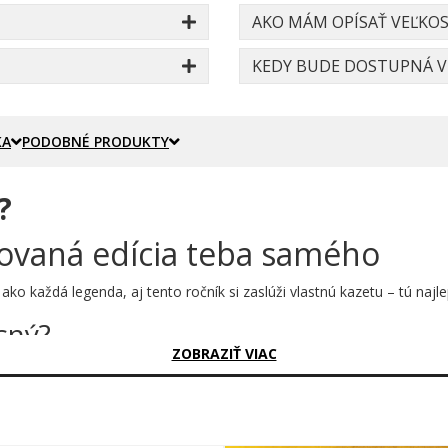
AKO MÁM OPÍSAŤ VEĽKOS
KEDY BUDE DOSTUPNÁ VE
KA
PODOBNÉ PRODUKTY
?
itovaná edícia teba samého
ko každá legenda, aj tento ročník si zaslúži vlastnú kazetu – tú najle
sný?
ZOBRAZIŤ VIAC
m „Best of 1991" je oslavou jedného konkrétneho roka – toho, keď sa 
derným, čistým prevedením, ktoré okamžite upúta pozornosť každého