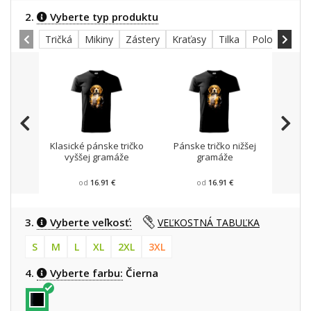
2.
Vyberte typ produktu
Tričká
Mikiny
Zástery
Kraťasy
Tilka
Polokošele
Klasické pánske tričko
Pánske tričko nižšej
Mikin
vyššej gramáže
gramáže
od
16.91 €
od
16.91 €
3.
Vyberte veľkosť:
VEĽKOSTNÁ TABUĽKA
S
M
L
XL
2XL
3XL
4.
Vyberte farbu:
Čierna