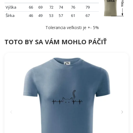
Výška
66
69
72
74
76
79
Šírka
46
49
53
57
61
67
Tolerancia veľkosti je +- 5%
TOTO BY SA VÁM MOHLO PÁČIŤ