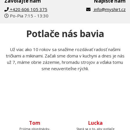
Tomáš Laurin
Pokiaľ čokoľvek nevieš, kontaktuj nás
Zavolajte nám
Napíšte nám
+420 606 105 375
info@myshirt.cz
Po-Pia 7:15 - 13:30
Potlače nás bavia
Už viac ako 10 rokov sa snažíme rozdávať radosť našimi
tričkami a mikinami. Začali sme doma v kuchyni a dnes je nás
už 7, máme obrie zázemie, hromadu strojov a vďaka tomu
sme neuveriteľne rýchli.