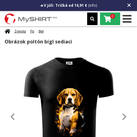
🔥
V júli: Tričká od 16,91 €
(info)
0
Zvierata
Psi
Bígl
Obrázok poltón bígl sediaci