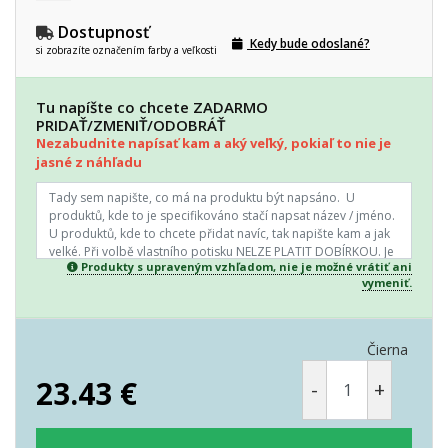
Dostupnosť
Kedy bude odoslané?
si zobrazíte označením farby a veľkosti
Tu napíšte co chcete ZADARMO
PRIDAŤ/ZMENIŤ/ODOBRÁŤ
Nezabudnite napísať kam a aký veľký, pokiaľ to nie je
jasné z náhľadu
Produkty s upraveným vzhľadom, nie je možné vrátiť ani
vymeniť.
Čierna
23.43
€
-
+