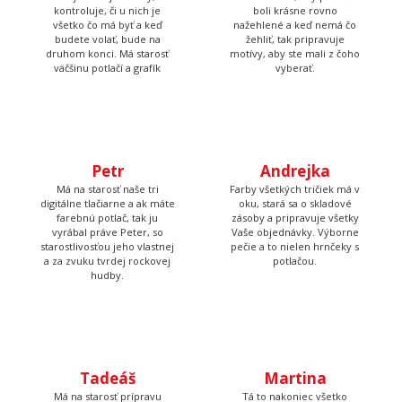
Tom
Lucka
Prijíma objednávky,
Stará sa o to, aby potlače
kontroluje, či u nich je
boli krásne rovno
všetko čo má byť a keď
nažehlené a keď nemá čo
budete volať, bude na
žehliť, tak pripravuje
druhom konci. Má starosť
motívy, aby ste mali z čoho
väčšinu potlačí a grafík
vyberať.
Petr
Má na starosť naše tri
digitálne tlačiarne a ak máte
Andrejka
farebnú potlač, tak ju
vyrábal práve Peter, so
Farby všetkých tričiek má v
starostlivosťou jeho vlastnej
oku, stará sa o skladové
a za zvuku tvrdej rockovej
zásoby a pripravuje všetky
hudby.
Vaše objednávky. Výborne
pečie a to nielen hrnčeky s
potlačou.