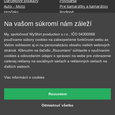
Všetky motívy
Nápisy
Darčekové poukazy
Povolania
Auto - Moto
Pre kamarátky a kamarátov
Hrnčeky
Rodinné
Na vašom súkromí nám záleží
Cestovanie
Sex
EKG - moje srdce bije
Športy
My, spoločnosť MyShirt production s.r.o., IČO 04300068
Evolúcia
Školské
používame súbory cookies na zabezpečenie funkčnosti webu as
Film a Seriál
Tehotenské tričká
Vaším súhlasom aj oi na personalizáciu obsahu našich webových
Geek
Vianoce a Veľká noc
stránok. Kliknutím na tlačidlo „Rozumiem“ súhlasíte s využívaním
Hobby
Vojenské
cookies a odovzdaním údajov o správaní na webe pre zobrazenie
Hudobné
Významné dni
cielenej reklamy na sociálnych sieťach a reklamných sieťach na
Jedlo, pitie a relax
Zvierata
ďalších weboch.
Kvetiny
MyShirt
Láska
Viac informácií o cookies
Rozumiem
SOCIÁLNE SIETE
Odmietnuť všetko