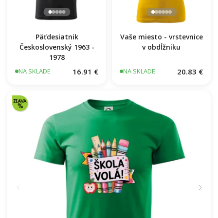
Päťdesiatnik
Vaše miesto - vrstevnice
Československý 1963 -
v obdĺžniku
1978
16.91 €
20.83 €
NA SKLADE
NA SKLADE