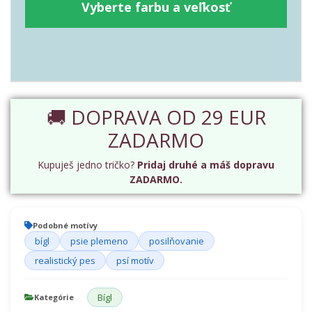
Vyberte farbu a veľkosť
🚚 DOPRAVA OD 29 EUR
ZADARMO
Kupuješ jedno tričko?
Pridaj druhé a máš dopravu
ZADARMO.
Podobné motívy
bígl
psie plemeno
posilňovanie
realistický pes
psí motív
Bígl
Kategórie