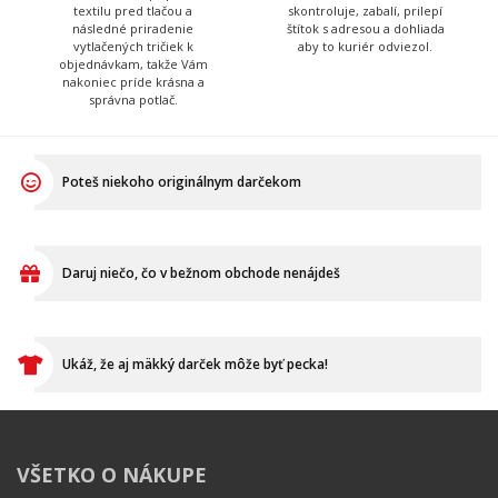
Tadeáš
Martina
Má na starosť prípravu
Tá to nakoniec všetko
textilu pred tlačou a
skontroluje, zabalí, prilepí
následné priradenie
štítok s adresou a dohliada
vytlačených tričiek k
aby to kuriér odviezol.
objednávkam, takže Vám
nakoniec príde krásna a
správna potlač.
Poteš niekoho originálnym darčekom
Daruj niečo, čo v bežnom obchode nenájdeš
Ukáž, že aj mäkký darček môže byť pecka!