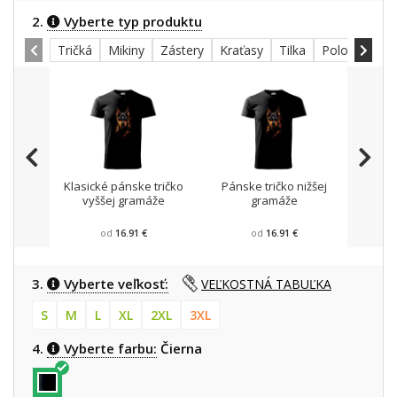
2.
Vyberte typ produktu
Tričká
Mikiny
Zástery
Kraťasy
Tilka
Polokošele
Klasické pánske tričko
Pánske tričko nižšej
Mikin
vyššej gramáže
gramáže
od
16.91 €
od
16.91 €
3.
Vyberte veľkosť:
VEĽKOSTNÁ TABUĽKA
S
M
L
XL
2XL
3XL
4.
Vyberte farbu:
Čierna