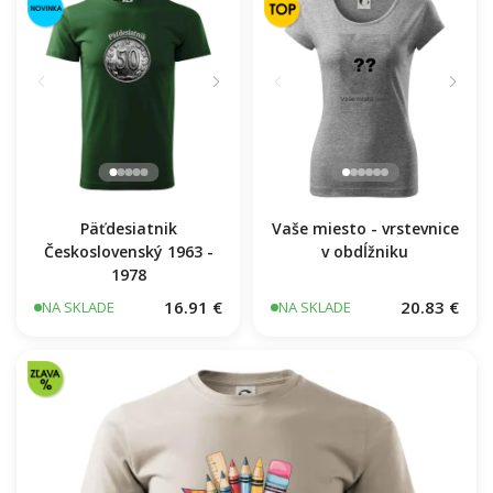
Päťdesiatnik
Vaše miesto - vrstevnice
Československý 1963 -
v obdĺžniku
1978
16.91 €
20.83 €
NA SKLADE
NA SKLADE