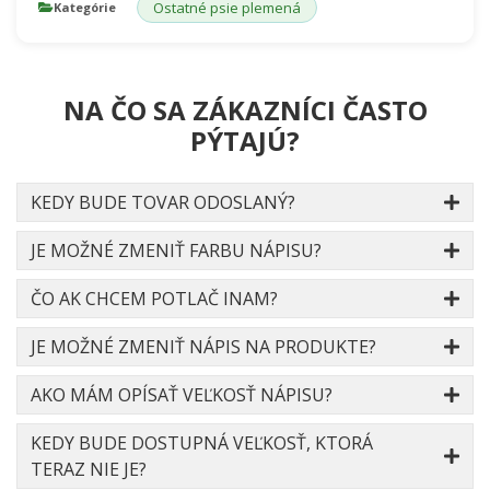
Ostatné psie plemená
Kategórie
NA ČO SA ZÁKAZNÍCI ČASTO
PÝTAJÚ?
KEDY BUDE TOVAR ODOSLANÝ?
JE MOŽNÉ ZMENIŤ FARBU NÁPISU?
ČO AK CHCEM POTLAČ INAM?
JE MOŽNÉ ZMENIŤ NÁPIS NA PRODUKTE?
AKO MÁM OPÍSAŤ VEĽKOSŤ NÁPISU?
KEDY BUDE DOSTUPNÁ VEĽKOSŤ, KTORÁ
TERAZ NIE JE?