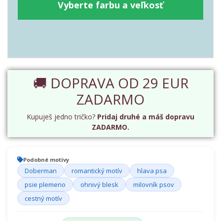
Vyberte farbu a veľkosť
🚚 DOPRAVA OD 29 EUR
ZADARMO
Kupuješ jedno tričko?
Pridaj druhé a máš dopravu
ZADARMO.
Podobné motívy
Doberman
romantický motív
hlava psa
psie plemeno
ohnivý blesk
milovník psov
cestný motív