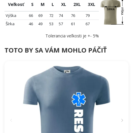
prehovoriť za teba. ✨
Veľkosť
S
M
L
XL
2XL
3XL
Výška
66
69
72
74
76
79
Šírka
46
49
53
57
61
67
Tolerancia veľkosti je +- 5%
TOTO BY SA VÁM MOHLO PÁČIŤ