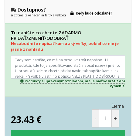
Dostupnosť
Kedy bude odoslané?
si zobrazíte označením farby a veľkosti
Tu napíšte co chcete ZADARMO
PRIDAŤ/ZMENIŤ/ODOBRÁŤ
Nezabudnite napísať kam a aký veľký, pokiaľ to nie je
jasné z náhľadu
Produkty s upraveným vzhľadom, nie je možné vrátiť ani
vymeniť.
Čierna
23.43
€
-
+