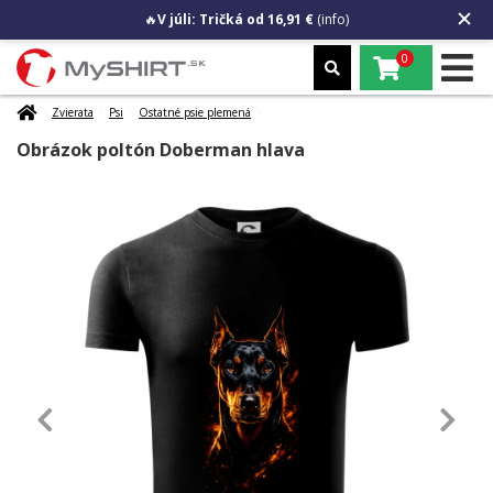
🔥
V júli: Tričká od 16,91 €
(info)
0
Zvierata
Psi
Ostatné psie plemená
Obrázok poltón Doberman hlava