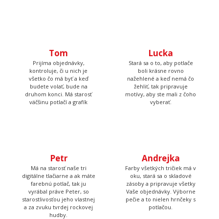
Tom
Prijíma objednávky,
kontroluje, či u nich je
Lucka
všetko čo má byť a keď
budete volať, bude na
Stará sa o to, aby potlače
druhom konci. Má starosť
boli krásne rovno
väčšinu potlačí a grafík
nažehlené a keď nemá čo
žehliť, tak pripravuje
motívy, aby ste mali z čoho
vyberať.
Petr
Andrejka
Má na starosť naše tri
Farby všetkých tričiek má v
digitálne tlačiarne a ak máte
oku, stará sa o skladové
farebnú potlač, tak ju
zásoby a pripravuje všetky
vyrábal práve Peter, so
Vaše objednávky. Výborne
starostlivosťou jeho vlastnej
pečie a to nielen hrnčeky s
a za zvuku tvrdej rockovej
potlačou.
hudby.