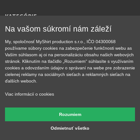
KATEGÓRIE
Tipy na darčeky
Narodeninové
Na vašom súkromí nám záleží
Všetky motívy
Nápisy
Darčekové poukazy
Povolania
My, spoločnosť MyShirt production s.r.o., IČO 04300068
Auto - Moto
Pre kamarátky a kamarátov
používame súbory cookies na zabezpečenie funkčnosti webu as
Hrnčeky
Rodinné
Vaším súhlasom aj oi na personalizáciu obsahu našich webových
Cestovanie
Sex
stránok. Kliknutím na tlačidlo „Rozumiem“ súhlasíte s využívaním
EKG - moje srdce bije
Športy
cookies a odovzdaním údajov o správaní na webe pre zobrazenie
Evolúcia
Školské
cielenej reklamy na sociálnych sieťach a reklamných sieťach na
Film a Seriál
Tehotenské tričká
ďalších weboch.
Geek
Vianoce a Veľká noc
Hobby
Vojenské
Viac informácií o cookies
Hudobné
Významné dni
Jedlo, pitie a relax
Zvierata
Kvetiny
MyShirt
Rozumiem
Láska
Odmietnuť všetko