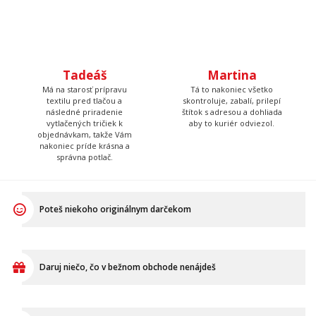
Tadeáš
Martina
Má na starosť prípravu
Tá to nakoniec všetko
textilu pred tlačou a
skontroluje, zabalí, prilepí
následné priradenie
štítok s adresou a dohliada
vytlačených tričiek k
aby to kuriér odviezol.
objednávkam, takže Vám
nakoniec príde krásna a
správna potlač.
Poteš niekoho originálnym darčekom
Daruj niečo, čo v bežnom obchode nenájdeš