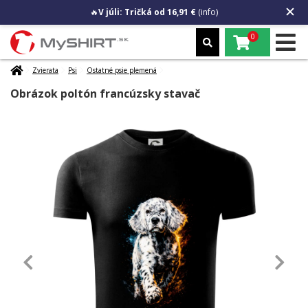
🔥
V júli: Tričká od 16,91 €
(info)
0
Zvierata
Psi
Ostatné psie plemená
Obrázok poltón francúzsky stavač