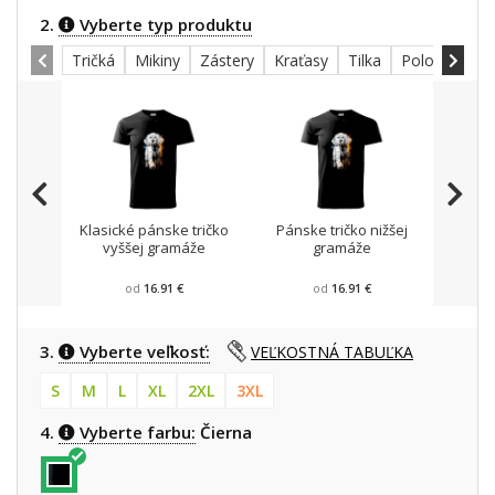
2.
Vyberte typ produktu
Tričká
Mikiny
Zástery
Kraťasy
Tilka
Polokošele
Klasické pánske tričko
Pánske tričko nižšej
Mikin
vyššej gramáže
gramáže
od
16.91 €
od
16.91 €
3.
Vyberte veľkosť:
VEĽKOSTNÁ TABUĽKA
S
M
L
XL
2XL
3XL
4.
Vyberte farbu:
Čierna