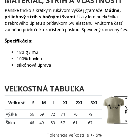
MATERIÁL, STRIH A VLASTNOSTI
🐾 Každému milovníkovi anglického setra, ktorý vie, že
Pánske tričko s krátkym rukávom vyššej gramáže.
Módne,
tento psík je viac ako len lovecký spoločník
priliehavý strih s bočnými švami.
Úzky lem priekrčníka
🔥 Fanúšikom odvážnych a dynamických motívov, ktoré
z rebrového úpletu s prídavkom 5% elastanu. Vnútorná časť
neprechádzajú bez povšimnutia
zadného priekrčníku začistená páskou. Spevnený ramenný šev.
🌟 Ľuďom, ktorí chcú vyjadriť svoju lásku k psom štýlovo a
s charakterom
Špecifikácia:
💡 Každému, kto hľadá originálny darček pre psíčkara,
180 g / m2
ktorý má už všetko
100% bavlna
Nedaj sa zastaviť nudnými motívmi. Tento setter ide naplno – a ty
silikónová úprava
by si mal tiež. Pridaj ho do košíka skôr, než sa stratí v plameňoch.
✨
VEĽKOSTNÁ TABUĽKA
Veľkosť
S
M
L
XL
2XL
3XL
Výška
66
69
72
74
76
79
Šírka
46
49
53
57
61
67
Tolerancia veľkosti je +- 5%