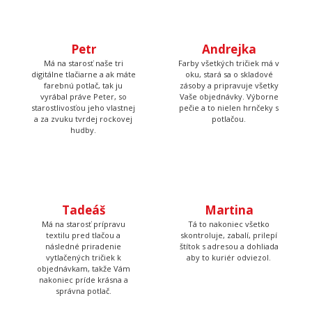
Petr
Andrejka
Má na starosť naše tri
Farby všetkých tričiek má v
digitálne tlačiarne a ak máte
oku, stará sa o skladové
farebnú potlač, tak ju
zásoby a pripravuje všetky
vyrábal práve Peter, so
Vaše objednávky. Výborne
starostlivosťou jeho vlastnej
pečie a to nielen hrnčeky s
a za zvuku tvrdej rockovej
potlačou.
hudby.
Tadeáš
Martina
Má na starosť prípravu
Tá to nakoniec všetko
textilu pred tlačou a
skontroluje, zabalí, prilepí
následné priradenie
štítok s adresou a dohliada
vytlačených tričiek k
aby to kuriér odviezol.
objednávkam, takže Vám
nakoniec príde krásna a
správna potlač.