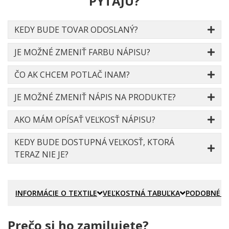
PÝTAJÚ?
KEDY BUDE TOVAR ODOSLANÝ?
JE MOŽNÉ ZMENIŤ FARBU NÁPISU?
ČO AK CHCEM POTLAČ INAM?
JE MOŽNÉ ZMENIŤ NÁPIS NA PRODUKTE?
AKO MÁM OPÍSAŤ VEĽKOSŤ NÁPISU?
KEDY BUDE DOSTUPNÁ VEĽKOSŤ, KTORÁ
TERAZ NIE JE?
INFORMÁCIE O TEXTILE
VEĽKOSTNÁ TABUĽKA
PODOBNÉ P
Prečo si ho zamilujete?