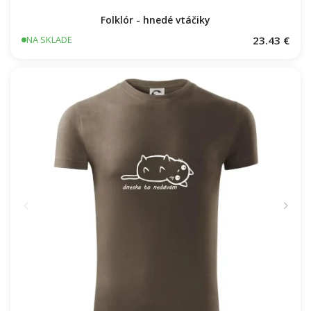
Folklór - hnedé vtáčiky
23.43 €
NA SKLADE