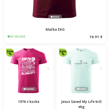
Mačka EKG
16.91 €
NA SKLADE
1976 v kocke
Jesus Saved My Life kríž
ekg