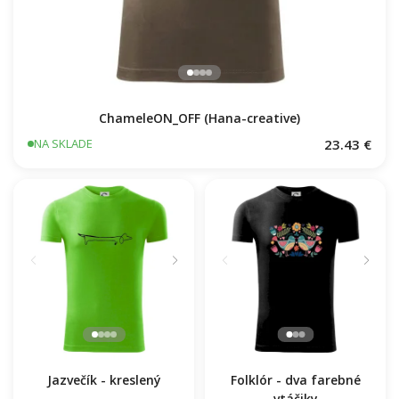
ChameleON_OFF (Hana-creative)
23.43 €
NA SKLADE
Jazvečík - kreslený
Folklór - dva farebné
vtáčiky