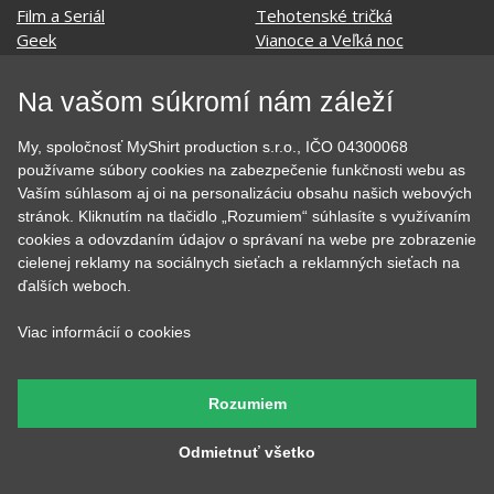
Film a Seriál
Tehotenské tričká
Geek
Vianoce a Veľká noc
Hobby
Vojenské
Hudobné
Významné dni
Na vašom súkromí nám záleží
Jedlo, pitie a relax
Zvierata
Kvetiny
MyShirt
My, spoločnosť MyShirt production s.r.o., IČO 04300068
Láska
používame súbory cookies na zabezpečenie funkčnosti webu as
Vaším súhlasom aj oi na personalizáciu obsahu našich webových
stránok. Kliknutím na tlačidlo „Rozumiem“ súhlasíte s využívaním
cookies a odovzdaním údajov o správaní na webe pre zobrazenie
SOCIÁLNE SIETE
cielenej reklamy na sociálnych sieťach a reklamných sieťach na
ďalších weboch.
Viac informácií o cookies
KONTAKT
Rozumiem
MyShirt production s.r.o.
Odmietnuť všetko
+420 606 105 375
info@myshirt.cz