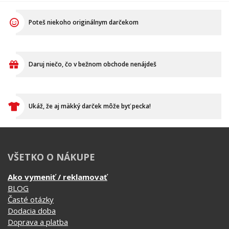
Poteš niekoho originálnym darčekom
Daruj niečo, čo v bežnom obchode nenájdeš
Ukáž, že aj mäkký darček môže byť pecka!
VŠETKO O NÁKUPE
Ako vymeniť / reklamovať
BLOG
Časté otázky
Dodacia doba
Doprava a platba