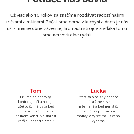
Už viac ako 10 rokov sa snažíme rozdávať radosť našimi
tričkami a mikinami. Začali sme doma v kuchyni a dnes je nás
už 7, máme obrie zázemie, hromadu strojov a vďaka tomu
sme neuveriteľne rýchli.
Tom
Lucka
Prijíma objednávky,
Stará sa o to, aby potlače
kontroluje, či u nich je
boli krásne rovno
všetko čo má byť a keď
nažehlené a keď nemá čo
budete volať, bude na
žehliť, tak pripravuje
druhom konci. Má starosť
motívy, aby ste mali z čoho
väčšinu potlačí a grafík
vyberať.