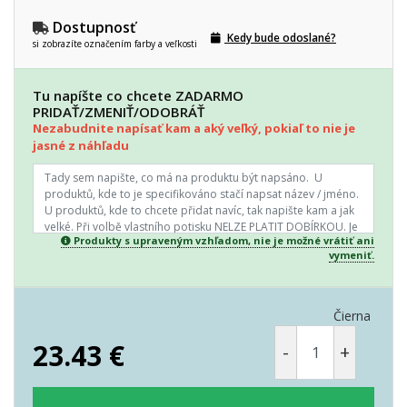
Dostupnosť
Kedy bude odoslané?
si zobrazíte označením farby a veľkosti
Tu napíšte co chcete ZADARMO
PRIDAŤ/ZMENIŤ/ODOBRÁŤ
Nezabudnite napísať kam a aký veľký, pokiaľ to nie je
jasné z náhľadu
Produkty s upraveným vzhľadom, nie je možné vrátiť ani
vymeniť.
Čierna
23.43
€
-
+