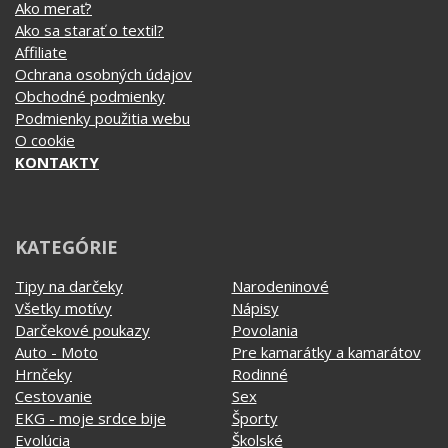
Ako merať?
Ako sa starať o textil?
Affiliate
Ochrana osobných údajov
Obchodné podmienky
Podmienky použitia webu
O cookie
KONTAKTY
KATEGÓRIE
Tipy na darčeky
Narodeninové
Všetky motívy
Nápisy
Darčekové poukazy
Povolania
Auto - Moto
Pre kamarátky a kamarátov
Hrnčeky
Rodinné
Cestovanie
Sex
EKG - moje srdce bije
Športy
Evolúcia
Školské