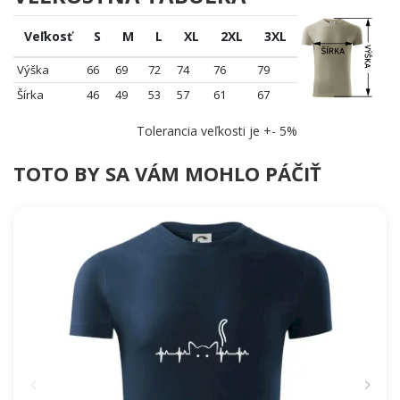
Veľkosť
S
M
L
XL
2XL
3XL
Výška
66
69
72
74
76
79
Šírka
46
49
53
57
61
67
Tolerancia veľkosti je +- 5%
TOTO BY SA VÁM MOHLO PÁČIŤ