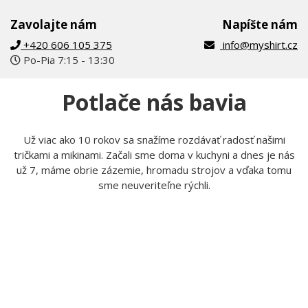
Pokiaľ čokoľvek nevieš, kontaktuj nás
Zavolajte nám
Napíšte nám
+420 606 105 375
info@myshirt.cz
Po-Pia 7:15 - 13:30
Potlače nás bavia
Už viac ako 10 rokov sa snažíme rozdávať radosť našimi
tričkami a mikinami. Začali sme doma v kuchyni a dnes je nás
už 7, máme obrie zázemie, hromadu strojov a vďaka tomu
sme neuveriteľne rýchli.
Tom
Lucka