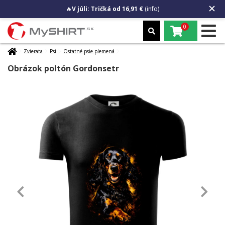
🔥
V júli: Tričká od 16,91 €
(info)
0
Zvierata
Psi
Ostatné psie plemená
Obrázok poltón Gordonsetr