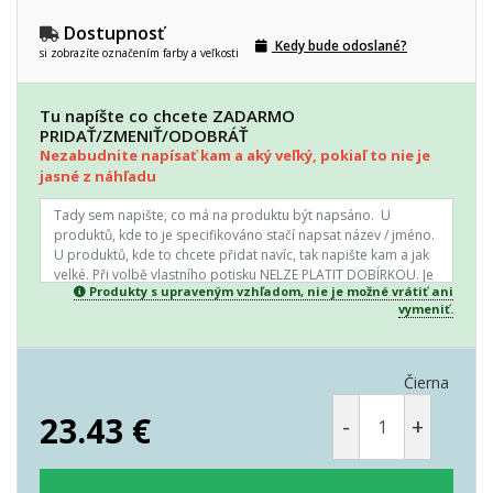
Dostupnosť
Kedy bude odoslané?
si zobrazíte označením farby a veľkosti
Tu napíšte co chcete ZADARMO
PRIDAŤ/ZMENIŤ/ODOBRÁŤ
Nezabudnite napísať kam a aký veľký, pokiaľ to nie je
jasné z náhľadu
Produkty s upraveným vzhľadom, nie je možné vrátiť ani
vymeniť.
Čierna
23.43
€
-
+