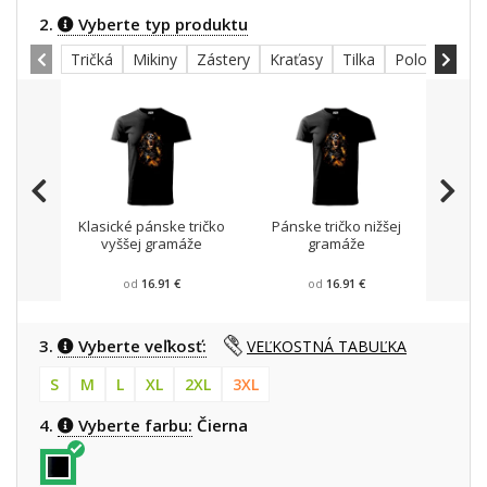
2.
Vyberte typ produktu
Tričká
Mikiny
Zástery
Kraťasy
Tilka
Polokošele
Klasické pánske tričko
Pánske tričko nižšej
Mikin
vyššej gramáže
gramáže
od
16.91 €
od
16.91 €
3.
Vyberte veľkosť:
VEĽKOSTNÁ TABUĽKA
S
M
L
XL
2XL
3XL
4.
Vyberte farbu:
Čierna