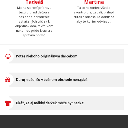
správna potlač.
Poteš niekoho originálnym darčekom
Daruj niečo, čo v bežnom obchode nenájdeš
Ukáž, že aj mäkký darček môže byť pecka!
VŠETKO O NÁKUPE
Ako vymeniť / reklamovať
BLOG
Časté otázky
Dodacia doba