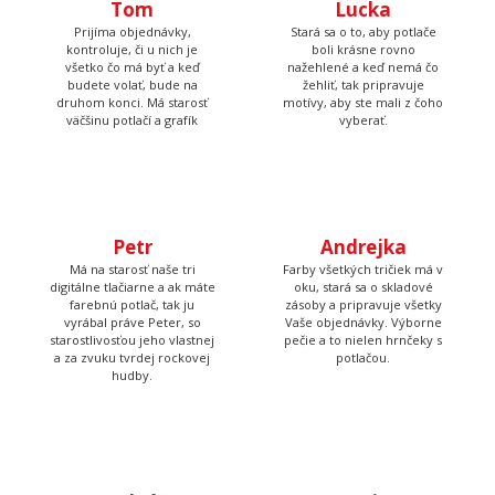
Prijíma objednávky,
Stará sa o to, aby potlače
kontroluje, či u nich je
boli krásne rovno
všetko čo má byť a keď
nažehlené a keď nemá čo
budete volať, bude na
žehliť, tak pripravuje
druhom konci. Má starosť
motívy, aby ste mali z čoho
väčšinu potlačí a grafík
vyberať.
Petr
Andrejka
Má na starosť naše tri
Farby všetkých tričiek má v
digitálne tlačiarne a ak máte
oku, stará sa o skladové
farebnú potlač, tak ju
zásoby a pripravuje všetky
vyrábal práve Peter, so
Vaše objednávky. Výborne
starostlivosťou jeho vlastnej
pečie a to nielen hrnčeky s
a za zvuku tvrdej rockovej
potlačou.
hudby.
Tadeáš
Martina
Má na starosť prípravu
Tá to nakoniec všetko
textilu pred tlačou a
skontroluje, zabalí, prilepí
následné priradenie
štítok s adresou a dohliada
vytlačených tričiek k
aby to kuriér odviezol.
objednávkam, takže Vám
nakoniec príde krásna a