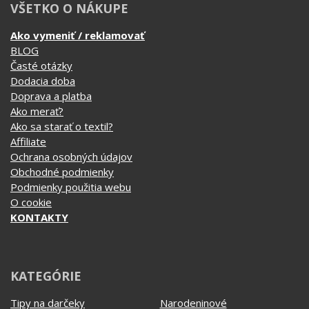
Doprava a platba
Ako merať?
Ako sa starať o textil?
Affiliate
Ochrana osobných údajov
Obchodné podmienky
Podmienky použitia webu
O cookie
KONTAKTY
KATEGÓRIE
Tipy na darčeky
Narodeninové
Všetky motívy
Nápisy
Darčekové poukazy
Povolania
Auto - Moto
Pre kamarátky a kamarátov
Hrnčeky
Rodinné
Cestovanie
Sex