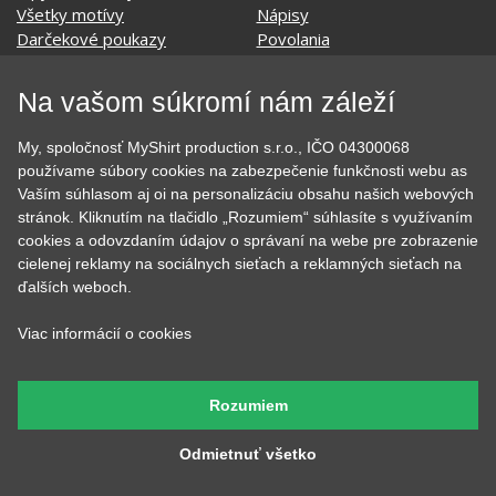
EKG - moje srdce bije
Športy
Evolúcia
Školské
Film a Seriál
Tehotenské tričká
Geek
Vianoce a Veľká noc
Na vašom súkromí nám záleží
Hobby
Vojenské
Hudobné
Významné dni
My, spoločnosť MyShirt production s.r.o., IČO 04300068
Jedlo, pitie a relax
Zvierata
používame súbory cookies na zabezpečenie funkčnosti webu as
Kvetiny
MyShirt
Vaším súhlasom aj oi na personalizáciu obsahu našich webových
Láska
stránok. Kliknutím na tlačidlo „Rozumiem“ súhlasíte s využívaním
cookies a odovzdaním údajov o správaní na webe pre zobrazenie
cielenej reklamy na sociálnych sieťach a reklamných sieťach na
ďalších weboch.
SOCIÁLNE SIETE
Viac informácií o cookies
Rozumiem
KONTAKT
Odmietnuť všetko
MyShirt production s.r.o.