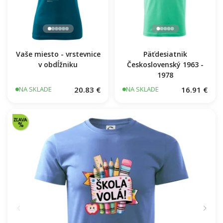
Vaše miesto - vrstevnice
Päťdesiatnik
v obdĺžniku
Československý 1963 -
1978
20.83 €
16.91 €
NA SKLADE
NA SKLADE