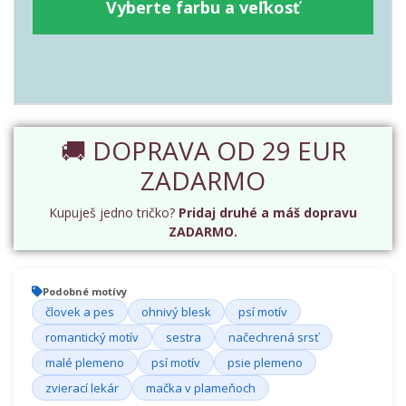
Vyberte farbu a veľkosť
🚚 DOPRAVA OD 29 EUR
ZADARMO
Kupuješ jedno tričko?
Pridaj druhé a máš dopravu
ZADARMO.
Podobné motívy
človek a pes
ohnivý blesk
psí motív
romantický motív
sestra
načechrená srsť
malé plemeno
psí motív
psie plemeno
zvierací lekár
mačka v plameňoch