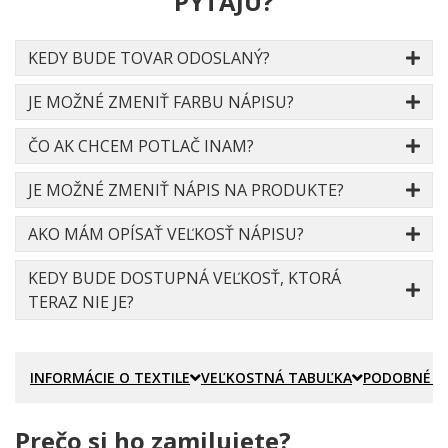
PÝTAJÚ?
KEDY BUDE TOVAR ODOSLANÝ?
JE MOŽNÉ ZMENIŤ FARBU NÁPISU?
ČO AK CHCEM POTLAČ INAM?
JE MOŽNÉ ZMENIŤ NÁPIS NA PRODUKTE?
AKO MÁM OPÍSAŤ VEĽKOSŤ NÁPISU?
KEDY BUDE DOSTUPNÁ VEĽKOSŤ, KTORÁ
TERAZ NIE JE?
INFORMÁCIE O TEXTILE
VEĽKOSTNÁ TABUĽKA
PODOBNÉ P
Prečo si ho zamilujete?