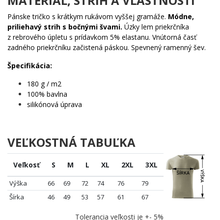
MATERIÁL, STRIH A VLASTNOSTI
Pánske tričko s krátkym rukávom vyššej gramáže.
Módne,
priliehavý strih s bočnými švami.
Úzky lem priekrčníka
z rebrového úpletu s prídavkom 5% elastanu. Vnútorná časť
zadného priekrčníku začistená páskou. Spevnený ramenný šev.
Špecifikácia:
180 g / m2
100% bavlna
silikónová úprava
VEĽKOSTNÁ TABUĽKA
Veľkosť
S
M
L
XL
2XL
3XL
Výška
66
69
72
74
76
79
Šírka
46
49
53
57
61
67
Tolerancia veľkosti je +- 5%