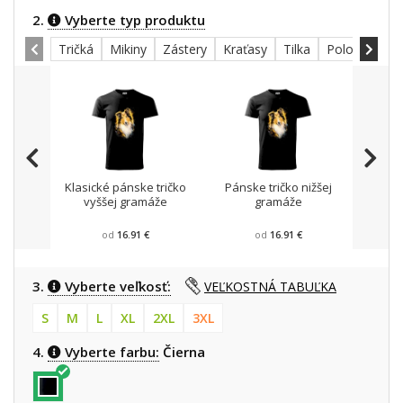
2.
Vyberte typ produktu
Tričká
Mikiny
Zástery
Kraťasy
Tilka
Polokošele
Klasické pánske tričko
Pánske tričko nižšej
Mikin
vyššej gramáže
gramáže
od
16.91 €
od
16.91 €
3.
Vyberte veľkosť:
VEĽKOSTNÁ TABUĽKA
S
M
L
XL
2XL
3XL
4.
Vyberte farbu:
Čierna