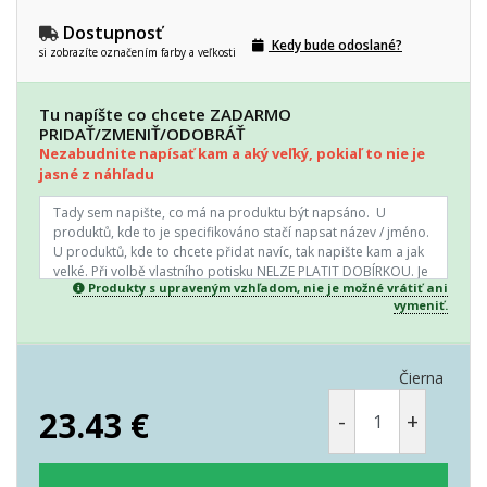
Dostupnosť
Kedy bude odoslané?
si zobrazíte označením farby a veľkosti
Tu napíšte co chcete ZADARMO
PRIDAŤ/ZMENIŤ/ODOBRÁŤ
Nezabudnite napísať kam a aký veľký, pokiaľ to nie je
jasné z náhľadu
Produkty s upraveným vzhľadom, nie je možné vrátiť ani
vymeniť.
Čierna
23.43
€
-
+