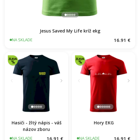
Jesus Saved My Life kríž ekg
16.91 €
NA SKLADE
Hasiči - žltý nápis - váš
Hory EKG
názov zboru
16.91 €
16.91 €
NA SKLADE
NA SKLADE