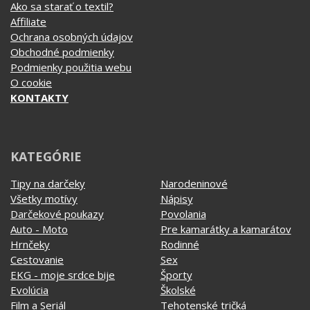
KATEGÓRIE
Tipy na darčeky
Narodeninové
Všetky motívy
Nápisy
Darčekové poukazy
Povolania
Auto - Moto
Pre kamarátky a kamarátov
Hrnčeky
Rodinné
Cestovanie
Sex
EKG - moje srdce bije
Športy
Evolúcia
Školské
Film a Seriál
Tehotenské tričká
Geek
Vianoce a Veľká noc
Hobby
Vojenské
Hudobné
Významné dni
Jedlo, pitie a relax
Zvierata
Kvetiny
MyShirt
Láska