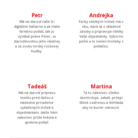
vyrábal práve Peter, so
Vaše objednávky. Výborne
starostlivosťou jeho vlastnej
pečie a to nielen hrnčeky s
a za zvuku tvrdej rockovej
potlačou.
hudby.
Tadeáš
Martina
Má na starosť prípravu
Tá to nakoniec všetko
textilu pred tlačou a
skontroluje, zabalí, prilepí
následné priradenie
štítok s adresou a dohliada
vytlačených tričiek k
aby to kuriér odviezol.
objednávkam, takže Vám
nakoniec príde krásna a
správna potlač.
Poteš niekoho originálnym darčekom
Daruj niečo, čo v bežnom obchode nenájdeš