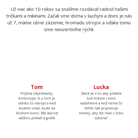
Už viac ako 10 rokov sa snažíme rozdávať radosť našimi
tričkami a mikinami. Začali sme doma v kuchyni a dnes je nás
už 7, máme obrie zázemie, hromadu strojov a vďaka tomu
sme neuveriteľne rýchli.
Tom
Lucka
Prijíma objednávky,
Stará sa o to, aby potlače
kontroluje, či u nich je
boli krásne rovno
všetko čo má byť a keď
nažehlené a keď nemá čo
budete volať, bude na
žehliť, tak pripravuje
druhom konci. Má starosť
motívy, aby ste mali z čoho
väčšinu potlačí a grafík
vyberať.
Petr
Andrejka
Má na starosť naše tri
Farby všetkých tričiek má v
digitálne tlačiarne a ak máte
oku, stará sa o skladové
farebnú potlač, tak ju
zásoby a pripravuje všetky