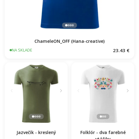
ChameleON_OFF (Hana-creative)
23.43 €
NA SKLADE
Jazvečík - kreslený
Folklór - dva farebné
vtáčiky