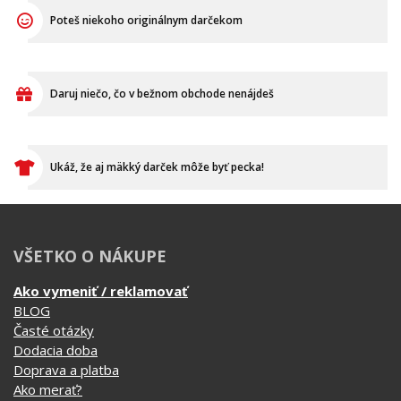
Ukáž, že aj mäkký darček môže byť pecka!
VŠETKO O NÁKUPE
Ako vymeniť / reklamovať
BLOG
Časté otázky
Dodacia doba
Doprava a platba
Ako merať?
Ako sa starať o textil?
Affiliate
Ochrana osobných údajov
Obchodné podmienky
Podmienky použitia webu
O cookie
KONTAKTY