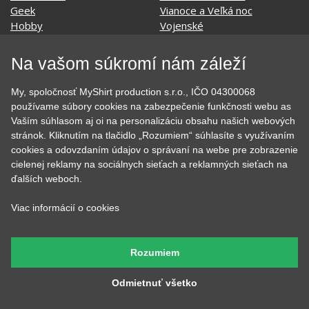
SOCIÁLNE SIETE
Na vašom súkromí nám záleží
My, spoločnosť MyShirt production s.r.o., IČO 04300068
používame súbory cookies na zabezpečenie funkčnosti webu as
KONTAKT
Vaším súhlasom aj oi na personalizáciu obsahu našich webových
stránok. Kliknutím na tlačidlo „Rozumiem“ súhlasíte s využívaním
MyShirt production s.r.o.
cookies a odovzdaním údajov o správaní na webe pre zobrazenie
cielenej reklamy na sociálnych sieťach a reklamných sieťach na
+420 606 105 375
ďalších weboch.
info@myshirt.cz
Viac informácií o cookies
Podhorská 752/50
46601 Jablonec nad Nisou, Česko
Rozumiem
Odmietnuť všetko