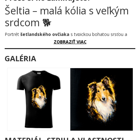
Šeltia – malá kólia s veľkým
srdcom 🐕
Portrét
šetlandského ovčiaka
s typickou bohatou srsťou a
inteligentným pohľadom. Menšie vydanie kólie s
ZOBRAZIŤ VIAC
niekoľkonásobne väčšou energiou.
GALÉRIA
📝 Pre nadšencov psieho športu a agility
💗 Pre fanúšikov bystrých a učenlivých psov
Pochopí povel za 2 sekundy. Čakanie na splnenie: 0,3 sekundy. ⚡