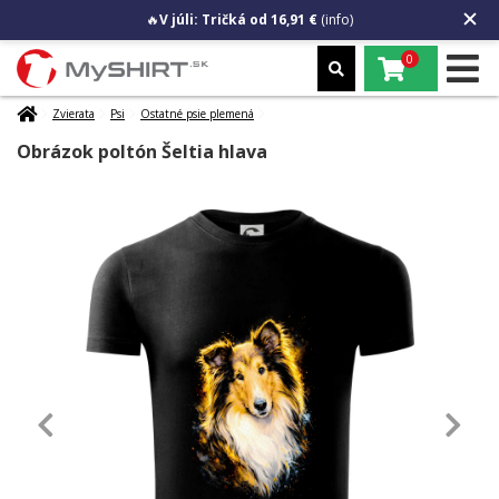
🔥
V júli: Tričká od 16,91 €
(info)
0
Zvierata
Psi
Ostatné psie plemená
Obrázok poltón Šeltia hlava