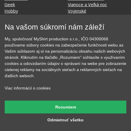
SOCIÁLNE SIETE
Na vašom súkromí nám záleží
My, spoločnosť MyShirt production s.r.o., IČO 04300068
používame súbory cookies na zabezpečenie funkčnosti webu as
KONTAKT
Vaším súhlasom aj oi na personalizáciu obsahu našich webových
stránok. Kliknutím na tlačidlo „Rozumiem“ súhlasíte s využívaním
MyShirt production s.r.o.
cookies a odovzdaním údajov o správaní na webe pre zobrazenie
cielenej reklamy na sociálnych sieťach a reklamných sieťach na
+420 606 105 375
ďalších weboch.
info@myshirt.cz
Viac informácií o cookies
Podhorská 752/50
46601 Jablonec nad Nisou, Česko
Rozumiem
Odmietnuť všetko