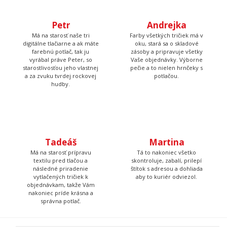
vyrábal práve Peter, so
Vaše objednávky. Výborne
starostlivosťou jeho vlastnej
pečie a to nielen hrnčeky s
a za zvuku tvrdej rockovej
potlačou.
hudby.
Tadeáš
Martina
Má na starosť prípravu
Tá to nakoniec všetko
textilu pred tlačou a
skontroluje, zabalí, prilepí
následné priradenie
štítok s adresou a dohliada
vytlačených tričiek k
aby to kuriér odviezol.
objednávkam, takže Vám
nakoniec príde krásna a
správna potlač.
Poteš niekoho originálnym darčekom
Daruj niečo, čo v bežnom obchode nenájdeš