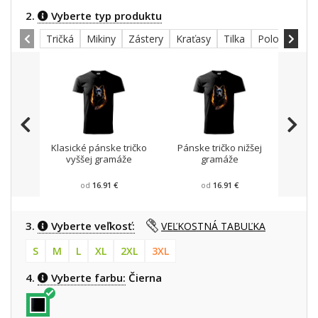
2.
Vyberte typ produktu
Tričká
Mikiny
Zástery
Kraťasy
Tilka
Polokošele
Klasické pánske tričko
Pánske tričko nižšej
Mikin
vyššej gramáže
gramáže
od
16.91 €
od
16.91 €
3.
Vyberte veľkosť:
VEĽKOSTNÁ TABUĽKA
S
M
L
XL
2XL
3XL
4.
Vyberte farbu:
Čierna