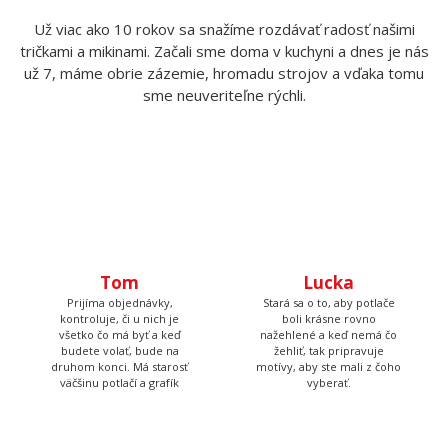
Už viac ako 10 rokov sa snažíme rozdávať radosť našimi
tričkami a mikinami. Začali sme doma v kuchyni a dnes je nás
už 7, máme obrie zázemie, hromadu strojov a vďaka tomu
sme neuveriteľne rýchli.
Tom
Lucka
Prijíma objednávky,
Stará sa o to, aby potlače
kontroluje, či u nich je
boli krásne rovno
všetko čo má byť a keď
nažehlené a keď nemá čo
budete volať, bude na
žehliť, tak pripravuje
druhom konci. Má starosť
motívy, aby ste mali z čoho
väčšinu potlačí a grafík
vyberať.
Petr
Andrejka
Má na starosť naše tri
Farby všetkých tričiek má v
digitálne tlačiarne a ak máte
oku, stará sa o skladové
farebnú potlač, tak ju
zásoby a pripravuje všetky