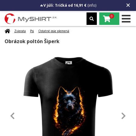
🔥
V júli: Tričká od 16,91 €
(info)
0
Zvierata
Psi
Ostatné psie plemená
Obrázok poltón Šiperk