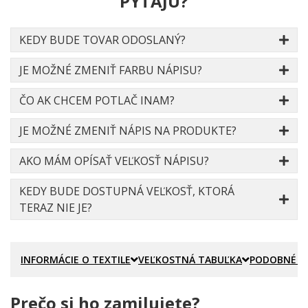
PÝTAJÚ?
KEDY BUDE TOVAR ODOSLANÝ?
JE MOŽNÉ ZMENIŤ FARBU NÁPISU?
ČO AK CHCEM POTLAČ INAM?
JE MOŽNÉ ZMENIŤ NÁPIS NA PRODUKTE?
AKO MÁM OPÍSAŤ VEĽKOSŤ NÁPISU?
KEDY BUDE DOSTUPNÁ VEĽKOSŤ, KTORÁ
TERAZ NIE JE?
INFORMÁCIE O TEXTILE
VEĽKOSTNÁ TABUĽKA
PODOBNÉ P
Prečo si ho zamilujete?