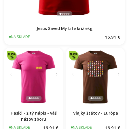
Jesus Saved My Life kríž ekg
16.91 €
NA SKLADE
Hasiči - žltý nápis - váš
Vlajky štátov - Európa
názov zboru
16.91 €
16.91 €
NA SKLADE
NA SKLADE