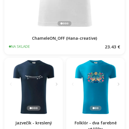
ChameleON_OFF (Hana-creative)
23.43 €
NA SKLADE
Jazvečík - kreslený
Folklór - dva farebné
vtáčiky