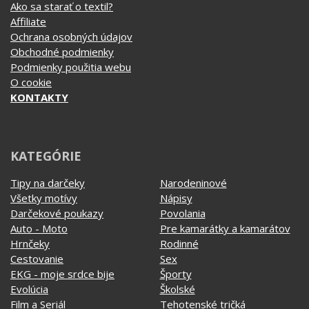
KATEGÓRIE
Tipy na darčeky
Narodeninové
Všetky motívy
Nápisy
Darčekové poukazy
Povolania
Auto - Moto
Pre kamarátky a kamarátov
Hrnčeky
Rodinné
Cestovanie
Sex
EKG - moje srdce bije
Športy
Evolúcia
Školské
Film a Seriál
Tehotenské tričká
Geek
Vianoce a Veľká noc
Hobby
Vojenské
Hudobné
Významné dni
Jedlo, pitie a relax
Zvierata
Kvetiny
MyShirt
Láska