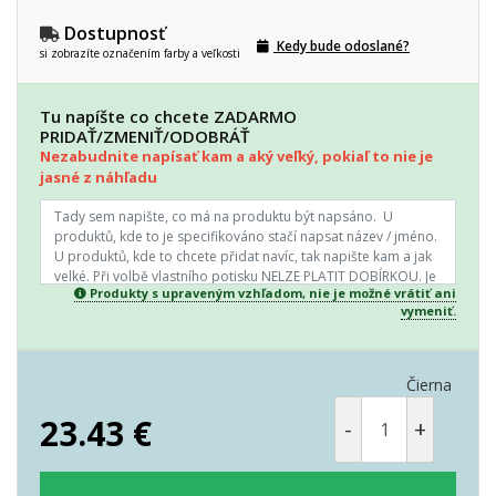
Dostupnosť
Kedy bude odoslané?
si zobrazíte označením farby a veľkosti
Tu napíšte co chcete ZADARMO
PRIDAŤ/ZMENIŤ/ODOBRÁŤ
Nezabudnite napísať kam a aký veľký, pokiaľ to nie je
jasné z náhľadu
Produkty s upraveným vzhľadom, nie je možné vrátiť ani
vymeniť.
Čierna
23.43
€
-
+