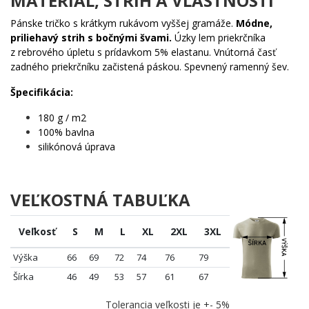
MATERIÁL, STRIH A VLASTNOSTI
ukážme, že máme na čo byť hrdí! 🇨🇿🇸🇰
Milovníkov
domácich plemien
🐾
Pánske tričko s krátkym rukávom vyššej gramáže.
Módne,
Ľudí, čo majú radi psov s históriou a charakterom
priliehavý strih s bočnými švami.
Úzky lem priekrčníka
Každého, kto vie, že česká kvalita je svetová kvalita!
z rebrového úpletu s prídavkom 5% elastanu. Vnútorná časť
zadného priekrčníku začistená páskou. Spevnený ramenný šev.
Tento Šiperk na tvojom tričku hovorí:
"Som český a mám na
to byť hrdý!"
🦁
Špecifikácia:
🎨 Nádherný polotónový dizajn oslavujúci české dedičstvo.
180 g / m2
Podporte české plemeno – objednaj si svojho Šiperka!
100% bavlna
silikónová úprava
VEĽKOSTNÁ TABUĽKA
Veľkosť
S
M
L
XL
2XL
3XL
Výška
66
69
72
74
76
79
Šírka
46
49
53
57
61
67
Tolerancia veľkosti je +- 5%