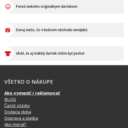
Ukáž, že aj mäkký darček môže byť pecka!
VŠETKO O NÁKUPE
Ako vymeniť / reklamovať
BLOG
Časté otázky
Dodacia doba
Doprava a platba
Ako merať?
Ako sa starať o textil?
Affiliate
Ochrana osobných údajov
Obchodné podmienky
Podmienky použitia webu
O cookie
KONTAKTY