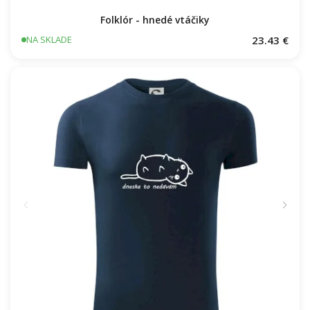
Folklór - hnedé vtáčiky
23.43 €
NA SKLADE