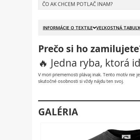
ČO AK CHCEM POTLAČ INAM?
INFORMÁCIE O TEXTILE
VEĽKOSTNÁ TABUĽ
Prečo si ho zamilujete
🔥 Jedna ryba, ktorá i
V mori priemernosti plávaj inak. Tento motív nie
skutočné osobnosti si vždy nájdu ten svoj.
Prečo je tento motív úža
Temné pozadie, dramatické tiene a nádherný kontra
GALÉRIA
vypracovaný s umeleckou precíznosťou: šupiny, oči,
ľudia zaregistrujú.
Komu urobí radosť?