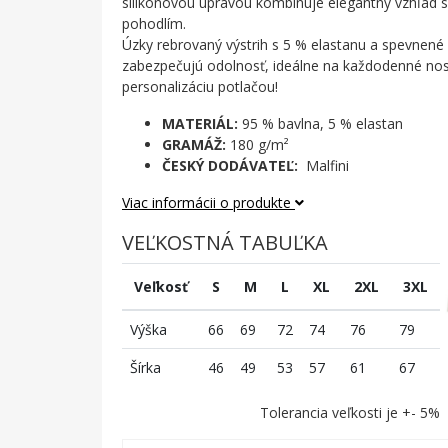
silikónovou úpravou kombinuje elegantný vzhľad
pohodlím.
Úzky rebrovaný výstrih s 5 % elastanu a spevnen
zabezpečujú odolnosť, ideálne na každodenné nos
personalizáciu potlačou!
MATERIÁL:
95 % bavlna, 5 % elastan
GRAMÁŽ:
180 g/m²
ČESKÝ DODÁVATEĽ:
Malfini
Viac informácii o produkte
VEĽKOSTNÁ TABUĽKA
Veľkosť
S
M
L
XL
2XL
3XL
Výška
66
69
72
74
76
79
Šírka
46
49
53
57
61
67
Tolerancia veľkosti je +- 5%