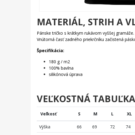
MATERIÁL, STRIH A V
Pánske tričko s krátkym rukávom vyššej gramáže
Vnútorná časť zadného priekrčníku začistená pás
Špecifikácia:
180 g / m2
100% bavlna
silikónová úprava
VEĽKOSTNÁ TABUĽK
Veľkosť
S
M
L
XL
Výška
66
69
72
74