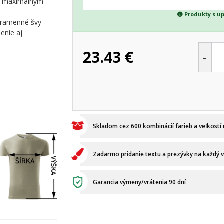
 s maximálnym
Produkty s u
é ramenné švy
enie aj
23.43
€
-
Skladom cez 600 kombinácií farieb a veľkostí
Zadarmo pridanie textu a prezývky na každý 
Garancia výmeny/vrátenia 90 dní