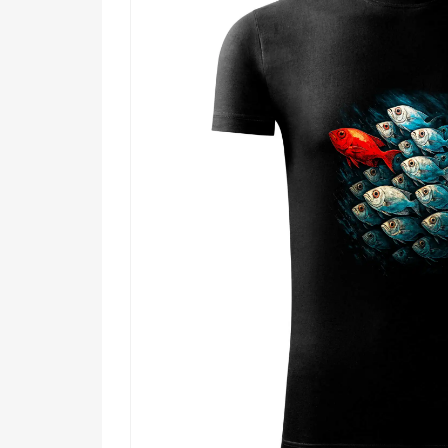
🔥 Vášnivým rybárom, ktorí vedia, že tá naj
🧠 Mysliteľom a individualistom, čo nejdú s
🌟 Milovníkom mora a morského sveta, ktor
💪 Ľuďom, ktorí chcú nosit motív s príbehom
Buď červenou rybou. Zvyšok nech pláva v davo. ✨ Vyb