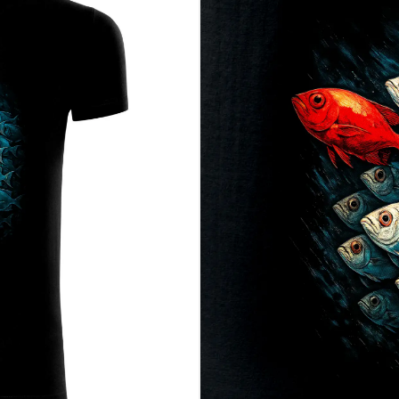
lepšia ryba vždy pláva mimo húf
 davom ani na suchu ani na vode
í nosia oceán v duši každý deň
 a nie len prázdny vzor
er si tento motív a ukazuj svetu, kto naozaj si.