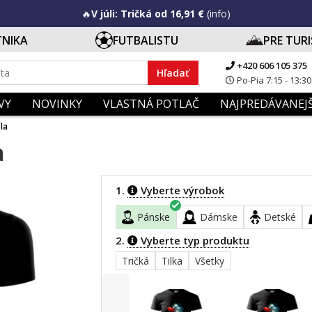
🔥
V júli: Tričká od 16,91 €
(info)
TNIKA
FUTBALISTU
PRE TUR
+420 606 105 375
Hľadať
Po-Pia 7:15 - 13:30
VY
NOVINKY
VLASTNÁ POTLAČ
NAJPREDÁVANEJŠ
la
a
1.
Vyberte výrobok
Pánske
Dámske
Detské
2.
Vyberte typ produktu
Tričká
Tilka
Všetky