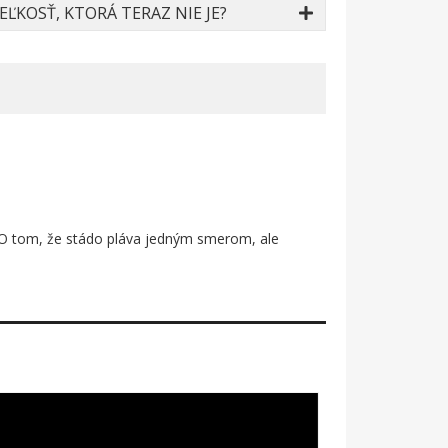
ĽKOSŤ, KTORÁ TERAZ NIE JE?
. O tom, že stádo pláva jedným smerom, ale
izuálny úder priamo do srdca. Každý detail je
hlasnejšie ako tisíc slov. Je to umenie, ktoré