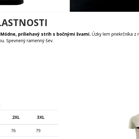
LASTNOSTI
.
Módne, priliehavý strih s bočnými švami.
Úzky lem priekrčníka z
kou. Spevnený ramenný šev.
A
2XL
3XL
76
79