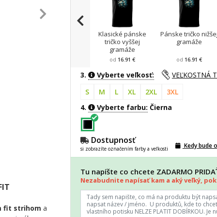
Klasické pánske
Pánske tričko nižše
tričko vyššej
gramáže
gramáže
od
16.91 €
od
16.91 €
3.
Vyberte veľkosť:
VEĽKOSTNÁ 
S
M
L
XL
2XL
3XL
4.
Vyberte farbu:
Čierna
Dostupnosť
Kedy bude 
si zobrazíte označením farby a veľkosti
Tu napíšte co chcete ZADARMO PRID
Nezabudnite napísať kam a aký veľký, poki
FIT
 fit strihom
a