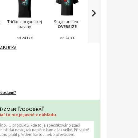
j
Tričko z organickej
Stage unisex -
Viper FIT - Pánske
T
bavlny
OVERSIZE
zúžené tričko
od
24.17 €
od
24.3 €
od
23.43 €
TABUĽKA
odoslané?
AŤ/ZMENIŤ/ODOBRÁŤ
aľ to nie je jasné z náhľadu