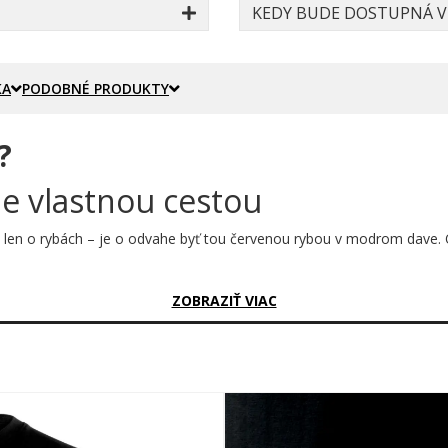
KEDY BUDE DOSTUPNÁ VE
KA
PODOBNÉ PRODUKTY
?
de vlastnou cestou
 je len o rybách – je o odvahe byť tou červenou rybou v modrom dave
sný?
ZOBRAZIŤ VIAC
st žiarivej červenej ryby oproti chladným modrým odtieňom – to je v
 pohyb plutiev. Celá kompozícia dýcha hĺbkou oceánu a pritom hovorí 