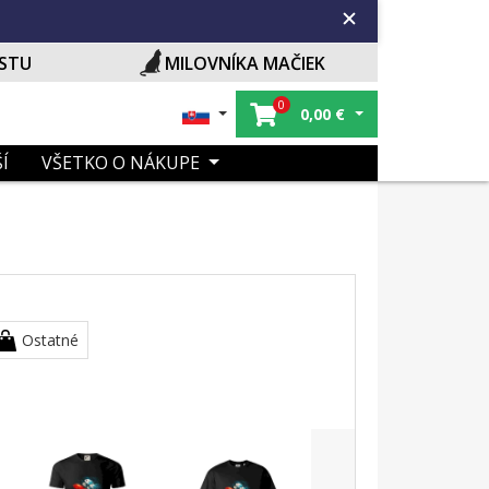
ISTU
MILOVNÍKA MAČIEK
0
0,00
€
Í
VŠETKO O NÁKUPE
Ostatné