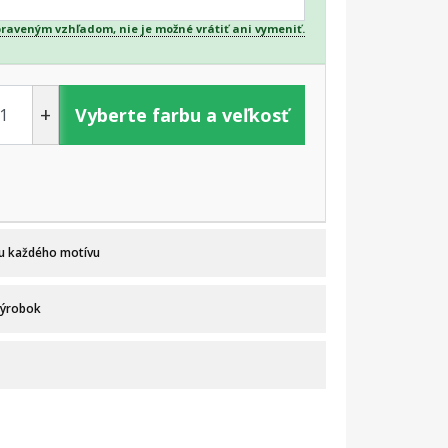
praveným vzhľadom, nie je možné vrátiť ani vymeniť.
+
Vyberte farbu a veľkosť
 u každého motívu
výrobok