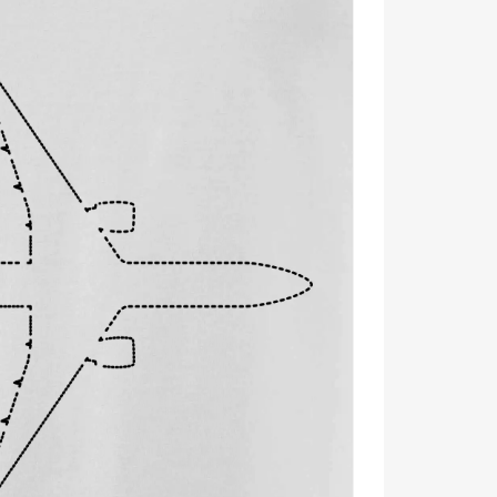
e lietanie prehovoriť za teba! ✨