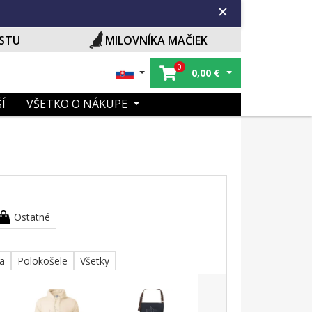
ISTU
MILOVNÍKA MAČIEK
0
0,00
€
Í
VŠETKO O NÁKUPE
Ostatné
ka
Polokošele
Všetky