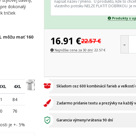
štýlovej bavlny,
y pre dokonalý
k tričiek
Produkty s u
XL môžu mať 160
16.91
€
22.57
€
-
Najnižšia cena za 30 dní
:
22.57
€
3XL
4XL
Skladom cez 600 kombinácií farieb a veľkostí
1
84
Zadarmo pridanie textu a prezývky na každý 
0
76
Garancia výmeny/vrátenia 90 dní
osti je +- 5%