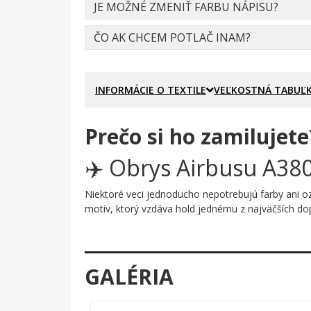
JE MOŽNÉ ZMENIŤ FARBU NÁPISU?
ČO AK CHCEM POTLAČ INAM?
INFORMÁCIE O TEXTILE
VEĽKOSTNÁ TABUĽ
Prečo si ho zamilujete
✈️ Obrys Airbusu A380
Niektoré veci jednoducho nepotrebujú farby ani ozd
motív, ktorý vzdáva hold jednému z najväčších dopr
Prečo je tento motív úža
Obrys Airbusu A380-800 je zachytený pohľadom zhor
GALÉRIA
motorových gondol. Silueta pôsobí vzdušne a čisto
tých, ktorí vedia oceniť krásu v jednoduchosti a t