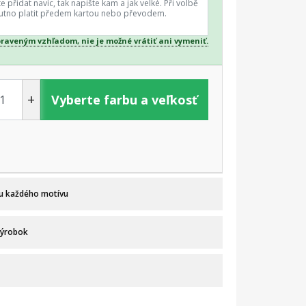
praveným vzhľadom, nie je možné vrátiť ani vymeniť.
+
Vyberte farbu a veľkosť
 u každého motívu
výrobok