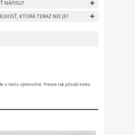
Ť NÁPISU?
ĽKOSŤ, KTORÁ TERAZ NIE JE?
 ide o niečo výnimočné. Presne tak pôsobí tento
kého výkresu sleduje každú hranu trupu, krídel aj
a tisíce kilometrov nad oblakmi. Je to potlač pre