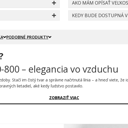
AKO MÁM OPÍSAŤ VEĽKOS
KEDY BUDE DOSTUPNÁ VE
KA
PODOBNÉ PRODUKTY
?
-800 – elegancia vo vzduchu
oby. Stačí im čistý tvar a správne načrtnutá línia – a hneď viete, že
avných lietadiel, aké kedy ľudstvo postavilo.
sný?
ZOBRAZIŤ VIAC
a, v podobe prerušovanej čiernej línie, ktorá s precíznosťou technic
 – bez zbytočného šumu, iba čistá forma stroja, ktorý denne prekonáv
echnickú dokonalosť v každom detaile.