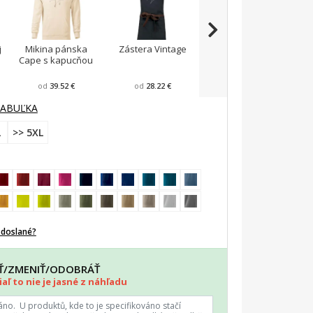
j
Mikina pánska
Zástera Vintage
Pánska zástera na
Cape s kapucňou
varenie
F
od
39.52 €
od
28.22 €
od
23.87 €
TABUĽKA
L
>> 5XL
odoslané?
AŤ/ZMENIŤ/ODOBRÁŤ
aľ to nie je jasné z náhľadu