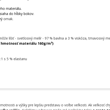
ého materiálu.
siaha do hĺbky bokov.
avý
omak.
môže líšiť - svetlosivý melír - 97 % bavlna a 3 % viskóza, tmavosivý me
 hmotnosť materiálu 160g/m²)
:1 s 5 % elastanu
tnosti a výšky pre lepšiu predstavu o voľbe veľkosti. Ak veľkosť c