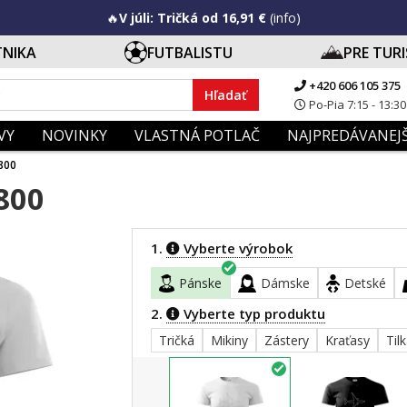
🔥
V júli: Tričká od 16,91 €
(info)
TNIKA
FUTBALISTU
PRE TUR
+420 606 105 375
Hľadať
Po-Pia 7:15 - 13:30
VY
NOVINKY
VLASTNÁ POTLAČ
NAJPREDÁVANEJŠ
800
800
1.
Vyberte výrobok
Pánske
Dámske
Detské
2.
Vyberte typ produktu
Tričká
Mikiny
Zástery
Kraťasy
Til