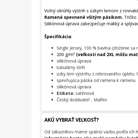
Voľný okrúhly výstrih s úzkym lemom z rovnak
Ramená spevnené všitým pásikom.
Tričko 
Silikónová úprava zabezpečuje mäkký a splýv
Špecifikácia
:
Single Jersey, 100 % bavlna (zloženie sa 
200 g/m²
(veľkosti nad 2XL môžu mať
silikónová úprava
tubulárny strih
úzky lem výstrihu z rebrovaného úpletu 1
spevňujúca páska od ramena k ramenu
silikónová úprava
Etiketa:
saténová
Český dodávateľ - Malfini
AKÚ VYBRAŤ VEĽKOSŤ?
Od zákazníkov máme spätnú väzbu podľa ich hmo