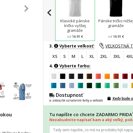
Klasické pánske
Pánske tričko nižše
tričko vyššej
gramáže
gramáže
od
16.91 €
od
16.91 €
3.
Vyberte veľkosť:
VEĽKOSTNÁ 
XS
S
M
L
XL
2XL
3XL
4X
4.
Vyberte farbu:
Dostupnosť
Kedy bude 
si zobrazíte označením farby a veľkosti
sokou
Tu napíšte co chcete ZADARMO PRID
Nezabudnite napísať kam a aký veľký, poki