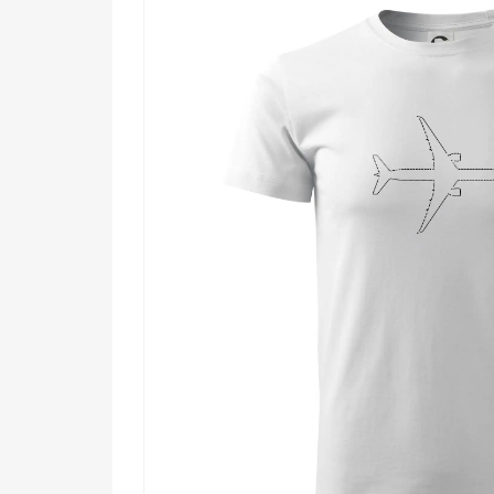
Komu urobí radosť?
🔥 Nadšencom letectva, ktorí snívajú o kokp
🌟 Cestovateľom, pre ktorých je letiská dr
💡 Technicky zmýšľajúcim ľuďom, ktorí obdiv
🎯 Každému, kto chce nosiť kúsok neba stá
Vzlietni s týmto motívom – pretože niektoré sny sa n