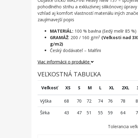
Objavte tričko MALFINI Heavy New 137 – spojenie 
pohodlného strihu a exkluzívnej silikónovej úprav
vzhľad aj komfort vlastností materiálu iných značie
zaujímavejší popis
MATERIÁL:
100 % bavlna (šedý melír 85 %)
GRAMÁŽ
: 200 / 160 g/m²
(Veľkosti nad 3
g/m2)
Český dodávateľ – Malfini
Viac informácii o produkte
VEĽKOSTNÁ TABUĽKA
Veľkosť
XS
S
M
L
XL
2XL
Výška
68
70
72
74
76
78
8
Šírka
43
47
51
55
59
64
7
Tolerancia veľk