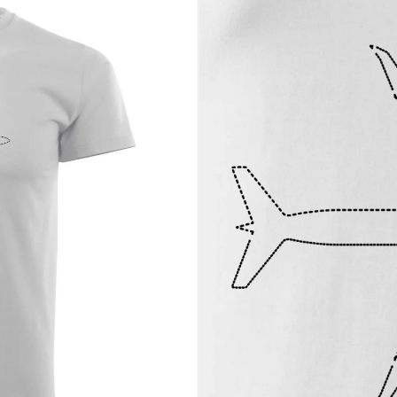
ite aj v bežný deň
uhý domov
ujú inžinierske majstrovstvo
le so sebou
enosia v hlave, ale na sebe. Pridaj ho do košíka a nechaj svoju vášeň pr