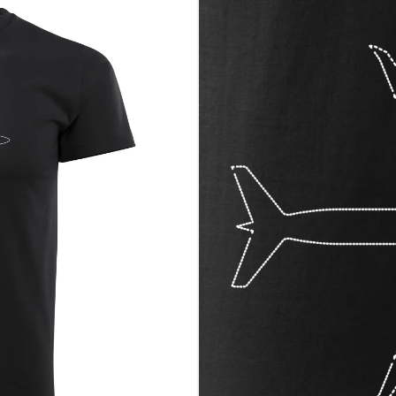
vať typ lietadla podľa siluety ešte skôr, než pristane
kým, pre koho je obloha druhým domovom
ú presnosť a čistotu grafického spracovania
ový motív s príbehom
 len lietadlo – tento motív je stvorený práve pre teba. Nezmeškaj svoju