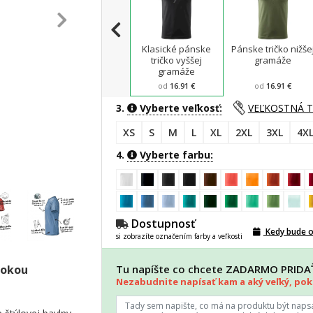
Klasické pánske
Pánske tričko nižše
tričko vyššej
gramáže
gramáže
od
16.91 €
od
16.91 €
3.
Vyberte veľkosť:
VEĽKOSTNÁ 
XS
S
M
L
XL
2XL
3XL
4X
4.
Vyberte farbu:
Dostupnosť
Kedy bude 
si zobrazíte označením farby a veľkosti
sokou
Tu napíšte co chcete ZADARMO PRID
Nezabudnite napísať kam a aký veľký, poki