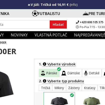
🔥
V júli: Tričká od 16,91 €
(info)
TNIKA
FUTBALISTU
PRE TUR
+420 606 105 375
Hľadať
Po-Pia 7:15 - 13:30
VY
NOVINKY
VLASTNÁ POTLAČ
NAJPREDÁVANEJŠ
300ER
00ER
1.
Vyberte výrobok
Pánske
Dámske
Detské
2.
Vyberte typ produktu
Tričká
Mikiny
Zástery
Kraťasy
Til