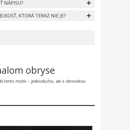
Ť NÁPISU?
ĽKOSŤ, KTORÁ TERAZ NIE JE?
onalom obryse
ôsobí tento motív – jednoducho, ale s obrovskou
 konštrukčného ateliéru. Silueta zachytáva pohľad
 je graficky čistý, minimalistický a pritom