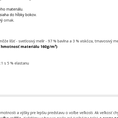
ého materiálu.
siaha do hĺbky bokov.
avý
omak.
môže líšiť - svetlosivý melír - 97 % bavlna a 3 % viskóza, tmavosivý me
 hmotnosť materiálu 160g/m²)
:1 s 5 % elastanu
tnosti a výšky pre lepšiu predstavu o voľbe veľkosti. Ak veľkosť c