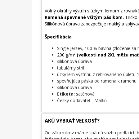
Voľný okrúhly výstrih s úzkym lemom z rovnak
Ramená spevnené všitým pásikom.
Tričko 
Silikónová úprava zabezpečuje mäkký a splýv
Špecifikácia
:
Single Jersey, 100 % bavlna (zloženie sa 
200 g/m²
(veľkosti nad 2XL môžu mať
silikónová úprava
tubulárny strih
úzky lem výstrihu z rebrovaného úpletu 1
spevňujúca páska od ramena k ramenu
silikónová úprava
Etiketa:
saténová
Český dodávateľ - Malfini
AKÚ VYBRAŤ VEĽKOSŤ?
Od zákazníkov máme spätnú väzbu podľa ich hmo