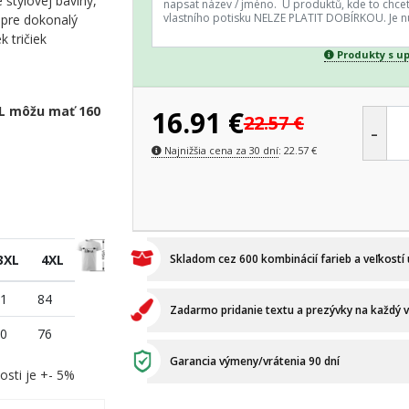
štýlovej bavlny,
y pre dokonalý
k tričiek
Produkty s u
XL môžu mať 160
16.91
€
22.57
€
-
Najnižšia cena za 30 dní
:
22.57
€
3XL
4XL
Skladom cez 600 kombinácií farieb a veľkostí
1
84
Zadarmo pridanie textu a prezývky na každý 
0
76
Garancia výmeny/vrátenia 90 dní
osti je +- 5%