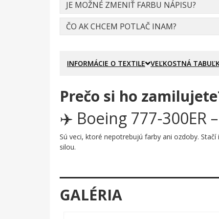
JE MOŽNÉ ZMENIŤ FARBU NÁPISU?
ČO AK CHCEM POTLAČ INAM?
INFORMÁCIE O TEXTILE
VEĽKOSTNÁ TABUĽ
Prečo si ho zamilujete
✈️ Boeing 777-300ER 
Sú veci, ktoré nepotrebujú farby ani ozdoby. Stačí
silou.
Prečo je tento motív úža
Obrys Boeingu 777-300ER je vyhotovený ako preruš
GALÉRIA
zhora – roztiahnuté krídla, charakteristické dvojm
okamžite rozpoznateľný pre každého, kto letectvo