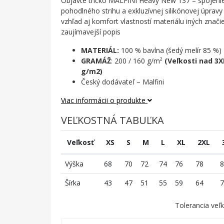
Objavte tričko MALFINI Heavy New 137 – spojenie 
pohodlného strihu a exkluzívnej silikónovej úprav
vzhľad aj komfort vlastností materiálu iných značie
zaujímavejší popis
MATERIÁL:
100 % bavlna (šedý melír 85 %)
GRAMÁŽ
: 200 / 160 g/m²
(Veľkosti nad 3
g/m2)
Český dodávateľ – Malfini
Viac informácii o produkte
VEĽKOSTNÁ TABUĽKA
Veľkosť
XS
S
M
L
XL
2XL
Výška
68
70
72
74
76
78
8
Šírka
43
47
51
55
59
64
7
Tolerancia veľk