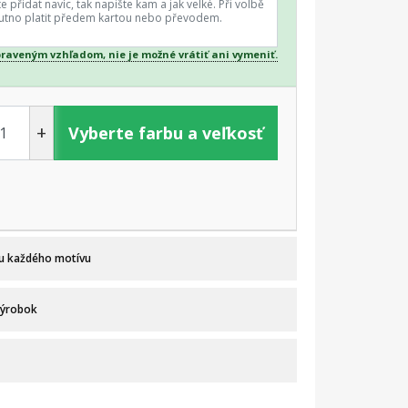
praveným vzhľadom, nie je možné vrátiť ani vymeniť.
+
Vyberte farbu a veľkosť
 u každého motívu
výrobok