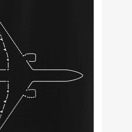
 palubovku! ✨