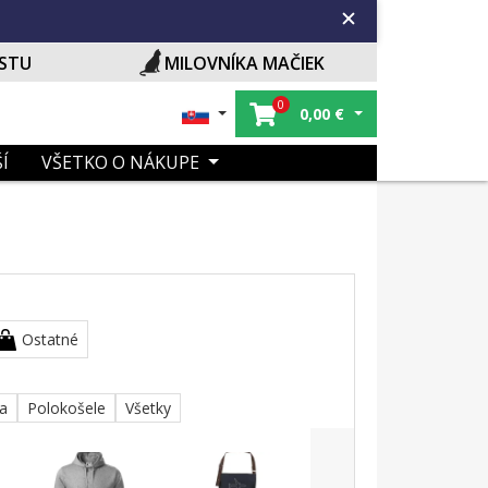
ISTU
MILOVNÍKA MAČIEK
0
0,00
€
Í
VŠETKO O NÁKUPE
Ostatné
ka
Polokošele
Všetky