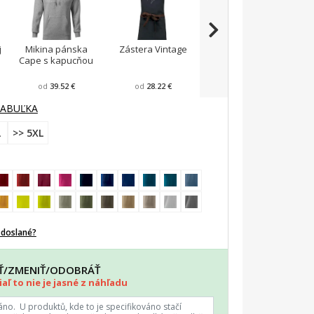
j
Mikina pánska
Zástera Vintage
Pánska zástera na
Cape s kapucňou
varenie
F
od
39.52 €
od
28.22 €
od
23.87 €
TABUĽKA
L
>> 5XL
odoslané?
AŤ/ZMENIŤ/ODOBRÁŤ
aľ to nie je jasné z náhľadu