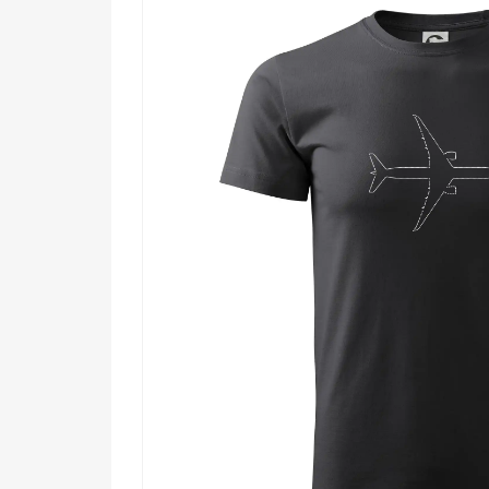
Komu urobí radosť?
🔥 Nadšencom letectva, ktorí vedia identifiko
🎯 Pilotom, palubným sprievodcom a všet
💡 Technicky založeným ľuďom, ktorí oceňuj
🌟 Každému, kto hľadá originálny a nadčas
Ak ťa obloha volá a Boeing 777 je pre teba viac než