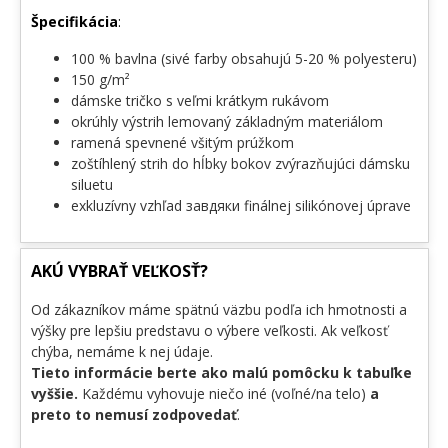
Špecifikácia
:
100 % bavlna (sivé farby obsahujú 5-20 % polyesteru)
150 g/m²
dámske tričko s veľmi krátkym rukávom
okrúhly výstrih lemovaný základným materiálom
ramená spevnené všitým prúžkom
zoštíhlený strih do hĺbky bokov zvýrazňujúci dámsku
siluetu
exkluzívny vzhľad завдяки finálnej silikónovej úprave
AKÚ VYBRAŤ VEĽKOSŤ?
Od zákazníkov máme spätnú väzbu podľa ich hmotnosti a
výšky pre lepšiu predstavu o výbere veľkosti. Ak veľkosť
chýba, nemáme k nej údaje.
Tieto informácie berte ako malú pomôcku k tabuľke
vyššie.
Každému vyhovuje niečo iné (voľné/na telo)
a
preto to nemusí zodpovedať
.