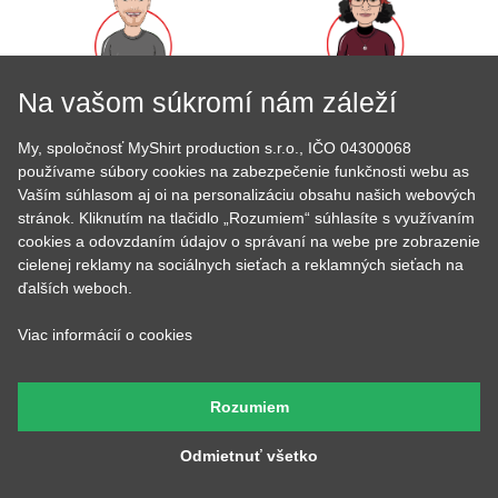
Na vašom súkromí nám záleží
Lucka
Tom
Stará sa o to, aby potlače
Prijíma objednávky,
boli krásne rovno
My, spoločnosť MyShirt production s.r.o., IČO 04300068
kontroluje, či u nich je
nažehlené a keď nemá čo
všetko čo má byť a keď
používame súbory cookies na zabezpečenie funkčnosti webu as
žehliť, tak pripravuje
budete volať, bude na
Vaším súhlasom aj oi na personalizáciu obsahu našich webových
motívy, aby ste mali z čoho
druhom konci. Má starosť
vyberať.
stránok. Kliknutím na tlačidlo „Rozumiem“ súhlasíte s využívaním
väčšinu potlačí a grafík
cookies a odovzdaním údajov o správaní na webe pre zobrazenie
cielenej reklamy na sociálnych sieťach a reklamných sieťach na
ďalších weboch.
Viac informácií o cookies
Andrejka
Petr
Farby všetkých tričiek má v
Rozumiem
Má na starosť naše tri
oku, stará sa o skladové
digitálne tlačiarne a ak máte
zásoby a pripravuje všetky
farebnú potlač, tak ju
Odmietnuť všetko
Vaše objednávky. Výborne
vyrábal práve Peter, so
pečie a to nielen hrnčeky s
starostlivosťou jeho vlastnej
potlačou.
a za zvuku tvrdej rockovej