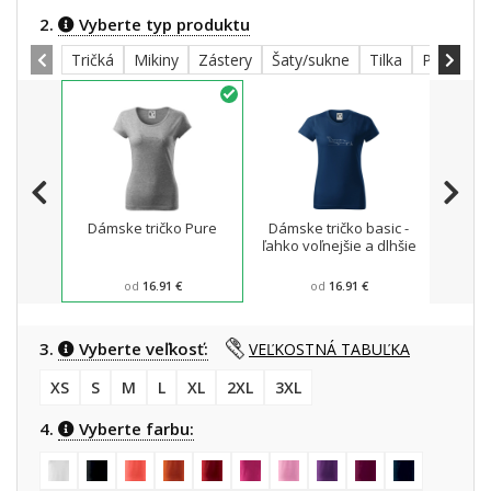
2.
Vyberte typ produktu
Tričká
Mikiny
Zástery
Šaty/sukne
Tilka
Polokoše
Dámske tričko Pure
Dámske tričko basic -
Mikin
ľahko voľnejšie a dlhšie
od
16.91 €
od
16.91 €
3.
Vyberte veľkosť:
VEĽKOSTNÁ TABUĽKA
XS
S
M
L
XL
2XL
3XL
4.
Vyberte farbu: