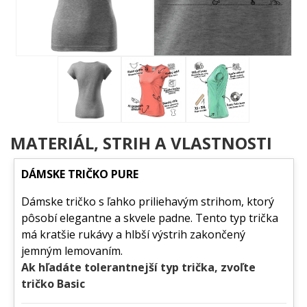
priamo z inžinierskych plánov. Vedľa lietadla kráča silueta
cestujúceho s batožinou, čo celej kompozícii dodáva príbehový
rozmer a ľudské mierítko. Bodkovaná čiara pod kolesami
dotvára dojem pristávacej dráhy. Výsledok je nadčasový a
pritom plný charakteru.
Komu urobí radosť?
🔥 Pilotom a leteckým nadšencom, ktorí milujú každý
detail aerodynamického tvaru
MATERIÁL, STRIH A VLASTNOSTI
🌟 Cestovateľom a manažérom, pre ktorých je súkromné
lietanie každodennou realitou alebo veľkým snom
DÁMSKE TRIČKO PURE
💡 Milovníkom čistej líniové grafiky a technickej estetiky
🎯 Každému, kto vie, že skutočná trieda sa nepotrebuje
Dámske tričko s ľahko priliehavým strihom, ktorý
hlasno predvádzať
pôsobí elegantne a skvele padne. Tento typ trička
Nezmeškaj odlet – pridaj tento motív do košíka a nechaj ho
má kratšie rukávy a hlbší výstrih zakončený
hovoriť za teba! 💪
jemným lemovaním.
Ak hľadáte tolerantnejší typ trička, zvoľte
tričko Basic