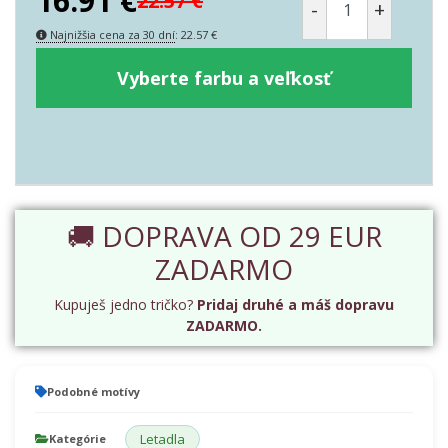
16.91
€
22.57
€
-
+
Najnižšia cena za 30 dní
:
22.57
€
Vyberte farbu a veľkosť
🚚 DOPRAVA OD 29 EUR
ZADARMO
Kupuješ jedno tričko?
Pridaj druhé a máš dopravu
ZADARMO.
Podobné motívy
Letadla
Kategórie