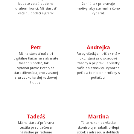
Petr
Andrejka
Má na starosť naše tri
Farby všetkých tričiek má v
digitálne tlačiarne a ak máte
oku, stará sa o skladové
farebnú potlač, tak ju
zásoby a pripravuje všetky
vyrábal práve Peter, so
Vaše objednávky. Výborne
starostlivosťou jeho vlastnej
pečie a to nielen hrnčeky s
a za zvuku tvrdej rockovej
potlačou.
hudby.
Tadeáš
Má na starosť prípravu
textilu pred tlačou a
Martina
následné priradenie
vytlačených tričiek k
Tá to nakoniec všetko
objednávkam, takže Vám
skontroluje, zabalí, prilepí
nakoniec príde krásna a
štítok s adresou a dohliada
správna potlač.
aby to kuriér odviezol.
Poteš niekoho originálnym darčekom