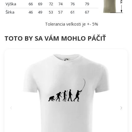
Výška
66
69
72
74
76
79
Šírka
46
49
53
57
61
67
Tolerancia veľkosti je +- 5%
TOTO BY SA VÁM MOHLO PÁČIŤ