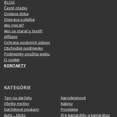
Ochrana osobných údajov
Obchodné podmienky
Podmienky použitia webu
O cookie
KONTAKTY
KATEGÓRIE
Tipy na darčeky
Narodeninové
Všetky motívy
Nápisy
Darčekové poukazy
Povolania
Auto - Moto
Pre kamarátky a kamarátov
Hrnčeky
Rodinné
Cestovanie
Sex
EKG - moje srdce bije
Športy
Evolúcia
Školské
Film a Seriál
Tehotenské tričká
Geek
Vianoce a Veľká noc
Hobby
Vojenské