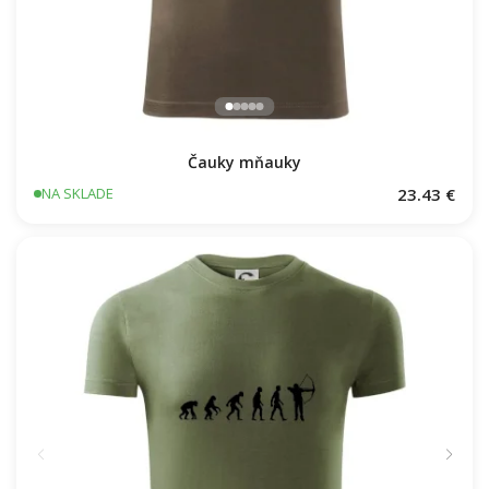
Čauky mňauky
23.43 €
NA SKLADE