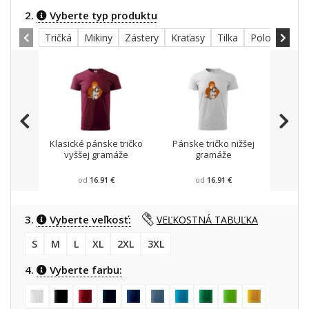
2.
Vyberte typ produktu
Tričká
Mikiny
Zástery
Kraťasy
Tilka
Polokošele
Klasické pánske tričko
Pánske tričko nižšej
Mikin
vyššej gramáže
gramáže
od
16.91 €
od
16.91 €
3.
Vyberte veľkosť:
VEĽKOSTNÁ TABUĽKA
S
M
L
XL
2XL
3XL
4.
Vyberte farbu: