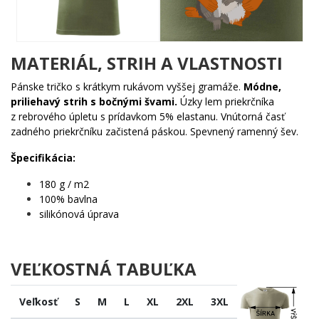
malého sivého makaka. Obe zvieratká majú veľké guľaté oči
plné nehy a ich výraz hovorí viac ako tisíc slov – toto je
priateľstvo a láska bez hraníc. Farebné spracovanie v teplých
odtieňoch oranžovej a sivej robí z tohto motívu skutočný
MATERIÁL, STRIH A VLASTNOSTI
vizuálny zážitok!
Pánske tričko s krátkym rukávom vyššej gramáže.
Módne,
🎯 Komu urobí radosť?
priliehavý strih s bočnými švami.
Úzky lem priekrčníka
z rebrového úpletu s prídavkom 5% elastanu. Vnútorná časť
🌿 Milovníkom prírody a divých zvierat, ktorí nosia srdce
zadného priekrčníku začistená páskou. Spevnený ramenný šev.
na dlani
👧 Deťom aj dospelým, ktorí nikdy nestratili zmysel pre
Špecifikácia:
roztomilé veci
180 g / m2
🎁 Každému, kto hľadá originálny darček, ktorý zaručene
100% bavlna
nezapadne prachom
silikónová úprava
🐾 Fanúšikom opíc a primatológie, ktorí vedia, že opice sú
proste najlepšie
Nezmeškaj šancu nosiť kúsok džungle so sebou každý deň –
VEĽKOSTNÁ TABUĽKA
objednaj si ho ešte dnes a nechaj svoju opičiu stránku vyniknúť! 🐒
❤️
Veľkosť
S
M
L
XL
2XL
3XL