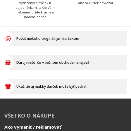
Daruj niečo, čo v bežnom obchode nenájdeš
Ukáž, že aj mäkký darček môže byť pecka!
VŠETKO O NÁKUPE
Ako vymeniť / reklamovať
BLOG
Časté otázky
Dodacia doba
Doprava a platba
Ako merať?
Ako sa starať o textil?
Affiliate