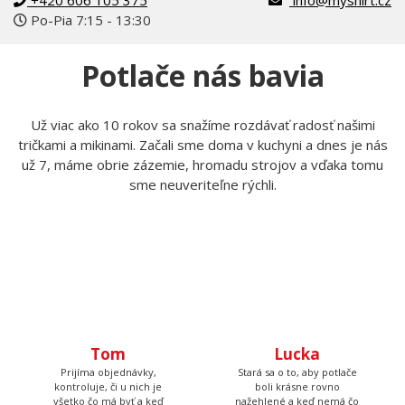
+420 606 105 375
info@myshirt.cz
Po-Pia 7:15 - 13:30
Potlače nás bavia
Už viac ako 10 rokov sa snažíme rozdávať radosť našimi
tričkami a mikinami. Začali sme doma v kuchyni a dnes je nás
už 7, máme obrie zázemie, hromadu strojov a vďaka tomu
sme neuveriteľne rýchli.
Tom
Lucka
Prijíma objednávky,
Stará sa o to, aby potlače
kontroluje, či u nich je
boli krásne rovno
všetko čo má byť a keď
nažehlené a keď nemá čo
budete volať, bude na
žehliť, tak pripravuje
druhom konci. Má starosť
motívy, aby ste mali z čoho
väčšinu potlačí a grafík
vyberať.