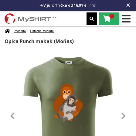
🔥
V júli: Tričká od 16,91 €
(info)
0
Zvierata
Ostatné zvieratá
Opica Punch makak (Moňas)