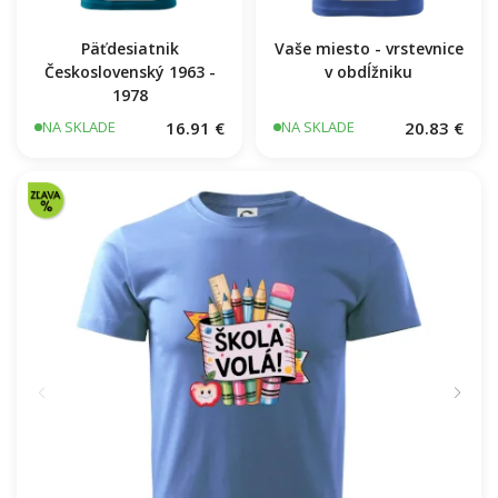
Päťdesiatnik
Vaše miesto - vrstevnice
Československý 1963 -
v obdĺžniku
1978
16.91 €
20.83 €
NA SKLADE
NA SKLADE