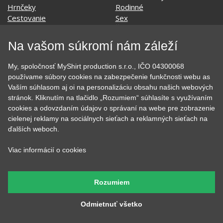
Hudobné
Významné dni
Jedlo, pitie a relax
Zvierata
Kvetiny
MyShirt
Láska
Na vašom súkromí nám záleží
My, spoločnosť MyShirt production s.r.o., IČO 04300068
používame súbory cookies na zabezpečenie funkčnosti webu as
SOCIÁLNE SIETE
Vaším súhlasom aj oi na personalizáciu obsahu našich webových
stránok. Kliknutím na tlačidlo „Rozumiem“ súhlasíte s využívaním
cookies a odovzdaním údajov o správaní na webe pre zobrazenie
cielenej reklamy na sociálnych sieťach a reklamných sieťach na
ďalších weboch.
KONTAKT
Viac informácií o cookies
MyShirt production s.r.o.
+420 606 105 375
Rozumiem
info@myshirt.cz
Odmietnuť všetko
Podhorská 752/50