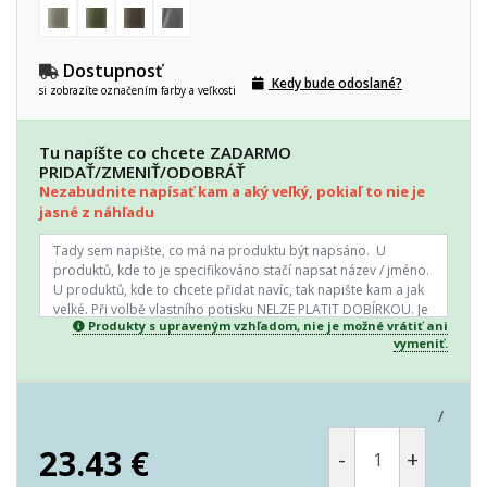
Dostupnosť
Kedy bude odoslané?
si zobrazíte označením farby a veľkosti
Tu napíšte co chcete ZADARMO
PRIDAŤ/ZMENIŤ/ODOBRÁŤ
Nezabudnite napísať kam a aký veľký, pokiaľ to nie je
jasné z náhľadu
Produkty s upraveným vzhľadom, nie je možné vrátiť ani
vymeniť.
/
23.43
€
-
+