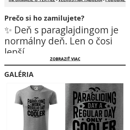
Prečo si ho zamilujete?
✨ Deň s paraglajdingom je
normálny deň. Len o čosi
lepší.
ZOBRAZIŤ VIAC
Existujú dva typy ľudí: tí, čo trávia víkendy na gauči, a tí, čo ich
trávia vo výške tritisíc metrov nad zemou s vetrom vo vlasoch a
GALÉRIA
úsmevom od ucha k uchu. Ak patríš k tým druhým, tento motív
bol stvorený presne pre teba.
Prečo je tento motív úžasný?
Dizajn hovorí pravdu bez okolkov. Tučné, výrazné písmo nesie
odkaz, ktorý každý paraglajdingový nadšenec okamžite pochopí
a s hrdosťou potvrdí. Dve siluety paraglajdistov vznášajúcich sa
vysoko nad zemou dopĺňajú typografiu s dokonalou ľahkosťou.
Čierno-biela kombinácia je nadčasová, úderná a viditeľná z