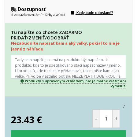
Dostupnosť
Kedy bude odoslané?
si zobrazíte označením farby a veľkosti
Tu napíšte co chcete ZADARMO
PRIDAŤ/ZMENIŤ/ODOBRÁŤ
Nezabudnite napísať kam a aký veľký, pokiaľ to nie je
jasné z náhľadu
Produkty s upraveným vzhľadom, nie je možné vrátiť ani
vymeniť.
/
23.43
€
-
+