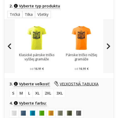
2.
Vyberte typ produktu
Tričká
Tilka
Všetky
Klasické pánske tričko
Pánske tričko nižšej
Trič
vyššej gramáže
gramáže
od
16.91 €
od
16.91 €
3.
Vyberte veľkosť:
VEĽKOSTNÁ TABUĽKA
S
M
L
XL
2XL
3XL
4.
Vyberte farbu: