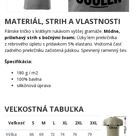
každého uhla pohľadu. 🌟
Komu urobí radosť?
MATERIÁL, STRIH A VLASTNOSTI
🔥 Každému, kto si myslí, že bežný deň bez letu je len
Pánske tričko s krátkym rukávom vyššej gramáže.
Módne,
polovičný deň
priliehavý strih s bočnými švami.
Úzky lem priekrčníka
💪 Odvážlivcom, ktorí vymieňajú kancelárske stoličky za
z rebrového úpletu s prídavkom 5% elastanu. Vnútorná časť
sedačky paraglidingového vaku
zadného priekrčníku začistená páskou. Spevnený ramenný šev.
🎯 Priateľom a rodine, ktorí hľadajú darček pre
nenapraviteľného letca
Špecifikácia:
🧠 Všetkým, čo chápu, že sloboda má tvar nafúknutej
180 g / m2
kupolky na modrom nebi
100% bavlna
Nezostávaj nohami na zemi, keď môžeš byť hore. Pridaj tento
silikónová úprava
motív do košíka a daj svetu vedieť, že tvoje dni sú proste o level
vyššie. 🌟
VEĽKOSTNÁ TABUĽKA
Veľkosť
S
M
L
XL
2XL
3XL
Výška
66
69
72
74
76
79