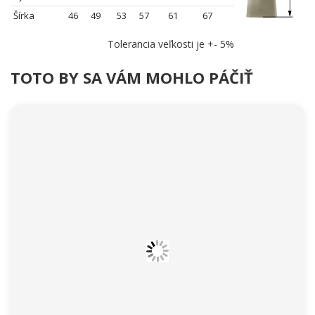
Šírka
46
49
53
57
61
67
Tolerancia veľkosti je +- 5%
TOTO BY SA VÁM MOHLO PÁČIŤ