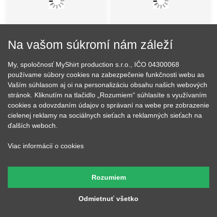
Na vašom súkromí nám záleží
My, spoločnosť MyShirt production s.r.o., IČO 04300068
používame súbory cookies na zabezpečenie funkčnosti webu as
Vaším súhlasom aj oi na personalizáciu obsahu našich webových
stránok. Kliknutím na tlačidlo „Rozumiem“ súhlasíte s využívaním
cookies a odovzdaním údajov o správaní na webe pre zobrazenie
cielenej reklamy na sociálnych sieťach a reklamných sieťach na
ďalších weboch.
Viac informácií o cookies
Rozumiem
Vrtuľník rescue
Evolúcia parašutista
zoskok
Odmietnuť všetko
23.43 €
23.43 €
NA SKLADE
NA SKLADE