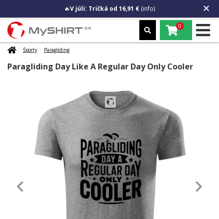
🔥
V júli: Tričká od 16,91 €
(info)
0
Športy
Paragliding
Paragliding Day Like A Regular Day Only Cooler