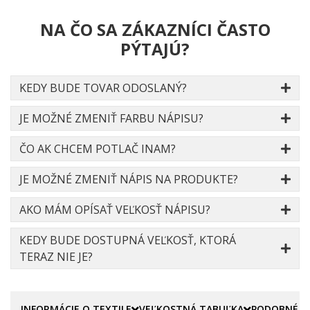
NA ČO SA ZÁKAZNÍCI ČASTO
PÝTAJÚ?
KEDY BUDE TOVAR ODOSLANÝ?
JE MOŽNÉ ZMENIŤ FARBU NÁPISU?
ČO AK CHCEM POTLAČ INAM?
JE MOŽNÉ ZMENIŤ NÁPIS NA PRODUKTE?
AKO MÁM OPÍSAŤ VEĽKOSŤ NÁPISU?
KEDY BUDE DOSTUPNÁ VEĽKOSŤ, KTORÁ
TERAZ NIE JE?
INFORMÁCIE O TEXTILE
VEĽKOSTNÁ TABUĽKA
PODOBNÉ P