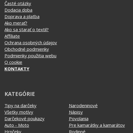
Doprava a platba
Ako merať?
Ako sa starať o textil?
Affiliate
Ochrana osobných údajov
Obchodné podmienky
Podmienky použitia webu
O cookie
KONTAKTY
KATEGÓRIE
Tipy na darčeky
Narodeninové
Všetky motívy
Nápisy
Darčekové poukazy
Povolania
Auto - Moto
Pre kamarátky a kamarátov
Hrnčeky
Rodinné
Cestovanie
Sex
EKG - moje srdce bije
Športy