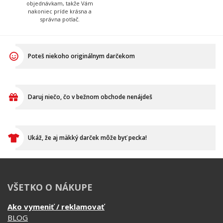
Poteš niekoho originálnym darčekom
Daruj niečo, čo v bežnom obchode nenájdeš
Ukáž, že aj mäkký darček môže byť pecka!
VŠETKO O NÁKUPE
Ako vymeniť / reklamovať
BLOG
Časté otázky
Dodacia doba