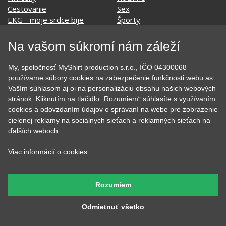
Evolúcia
Školské
Film a Seriál
Tehotenské tričká
Geek
Vianoce a Veľká noc
Hobby
Vojenské
Na vašom súkromí nám záleží
Hudobné
Významné dni
Jedlo, pitie a relax
Zvierata
My, spoločnosť MyShirt production s.r.o., IČO 04300068
Kvetiny
MyShirt
používame súbory cookies na zabezpečenie funkčnosti webu as
Láska
Vaším súhlasom aj oi na personalizáciu obsahu našich webových
stránok. Kliknutím na tlačidlo „Rozumiem“ súhlasíte s využívaním
cookies a odovzdaním údajov o správaní na webe pre zobrazenie
cielenej reklamy na sociálnych sieťach a reklamných sieťach na
SOCIÁLNE SIETE
ďalších weboch.
Viac informácií o cookies
KONTAKT
Rozumiem
MyShirt production s.r.o.
Odmietnuť všetko
+420 606 105 375