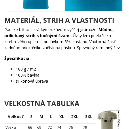
🌟 Zaľúbeným párom, ktorí chcú dať najavo, že patria k
sebe
MATERIÁL, STRIH A VLASTNOSTI
💡 Novomanželom hľadajúcim originálny spôsob, ako
osláviť svoju lásku
Pánske tričko s krátkym rukávom vyššej gramáže.
Módne,
🔥 Valentínskym dobrodruhom, ktorí nechcú ísť cestou
priliehavý strih s bočnými švami.
Úzky lem priekrčníka
nudných kvetín
z rebrového úpletu s prídavkom 5% elastanu. Vnútorná časť
🎯 Každému, kto verí, že pravá láska do seba zapadá ako
zadného priekrčníku začistená páskou. Spevnený ramenný šev.
puzzle
Špecifikácia:
Nezabudni – tento motív existuje aj v párovej verzii. Ty držíš svoju
polovicu, tvoj človek tú druhú. Spolu tvoríte celok. Objednaj oba a
180 g / m2
darujte si niečo, čo naozaj dáva zmysel. 💪
100% bavlna
silikónová úprava
VEĽKOSTNÁ TABUĽKA
Veľkosť
S
M
L
XL
2XL
3XL
Výška
66
69
72
74
76
79