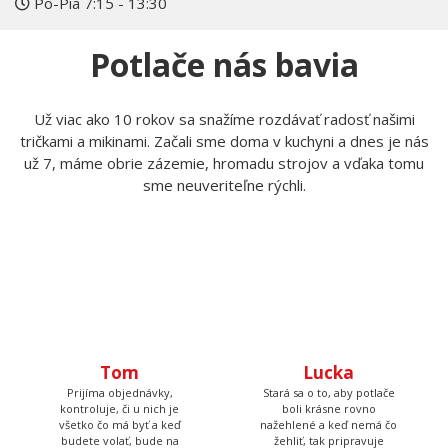
Pokiaľ čokoľvek nevieš, kontaktuj nás
Zavolajte nám
Napíšte nám
+420 606 105 375
info@myshirt.cz
Po-Pia 7:15 - 13:30
Potlače nás bavia
Už viac ako 10 rokov sa snažíme rozdávať radosť našimi
tričkami a mikinami. Začali sme doma v kuchyni a dnes je nás
už 7, máme obrie zázemie, hromadu strojov a vďaka tomu
sme neuveriteľne rýchli.
Tom
Lucka
Prijíma objednávky,
Stará sa o to, aby potlače