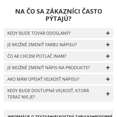
NA ČO SA ZÁKAZNÍCI ČASTO
PÝTAJÚ?
KEDY BUDE TOVAR ODOSLANÝ?
JE MOŽNÉ ZMENIŤ FARBU NÁPISU?
ČO AK CHCEM POTLAČ INAM?
JE MOŽNÉ ZMENIŤ NÁPIS NA PRODUKTE?
AKO MÁM OPÍSAŤ VEĽKOSŤ NÁPISU?
KEDY BUDE DOSTUPNÁ VEĽKOSŤ, KTORÁ
TERAZ NIE JE?
INFORMÁCIE O TEXTILE
VEĽKOSTNÁ TABUĽKA
PODOBNÉ P