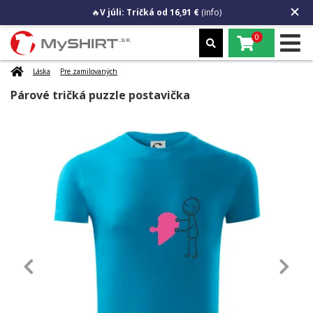
🔥
V júli: Tričká od 16,91 €
(info)
0
Láska
Pre zamilovaných
Párové tričká puzzle postavička