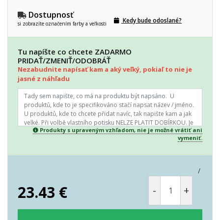
Dostupnosť
Kedy bude odoslané?
si zobrazíte označením farby a veľkosti
Tu napíšte co chcete ZADARMO
PRIDAŤ/ZMENIŤ/ODOBRÁŤ
Nezabudnite napísať kam a aký veľký, pokiaľ to nie je
jasné z náhľadu
Produkty s upraveným vzhľadom, nie je možné vrátiť ani
vymeniť.
/
23.43
€
-
+