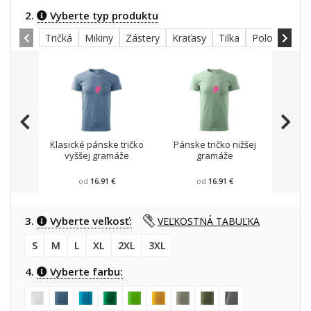
2.
Vyberte typ produktu
Tričká
Mikiny
Zástery
Kraťasy
Tilka
Polokošele
Klasické pánske tričko
Pánske tričko nižšej
Mikin
vyššej gramáže
gramáže
od
16.91 €
od
16.91 €
3.
Vyberte veľkosť:
VEĽKOSTNÁ TABUĽKA
S
M
L
XL
2XL
3XL
4.
Vyberte farbu: