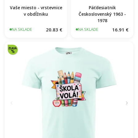
Vaše miesto - vrstevnice
Päťdesiatnik
v obdĺžniku
Československý 1963 -
1978
20.83 €
16.91 €
NA SKLADE
NA SKLADE