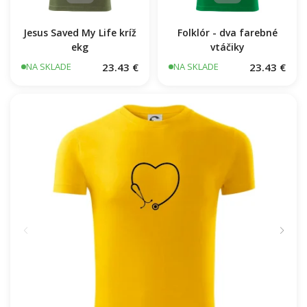
Jesus Saved My Life kríž
Folklór - dva farebné
ekg
vtáčiky
23.43 €
23.43 €
NA SKLADE
NA SKLADE