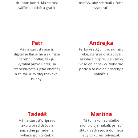
kontroluje, či u nich je
boli krásne rovno
všetko čo má byť a keď
nažehlené a keď nemá čo
budete volať, bude na
žehliť, tak pripravuje
druhom konci. Má starosť
motívy, aby ste mali z čoho
väčšinu potlačí a grafík
vyberať.
Petr
Andrejka
Má na starosť naše tri
Farby všetkých tričiek má v
digitálne tlačiarne a ak máte
oku, stará sa o skladové
farebnú potlač, tak ju
zásoby a pripravuje všetky
vyrábal práve Peter, so
Vaše objednávky. Výborne
starostlivosťou jeho vlastnej
pečie a to nielen hrnčeky s
a za zvuku tvrdej rockovej
potlačou.
hudby.
Tadeáš
Martina
Má na starosť prípravu
Tá to nakoniec všetko
textilu pred tlačou a
skontroluje, zabalí, prilepí
následné priradenie
štítok s adresou a dohliada
vytlačených tričiek k
aby to kuriér odviezol.
objednávkam, takže Vám
nakoniec príde krásna a
správna potlač.