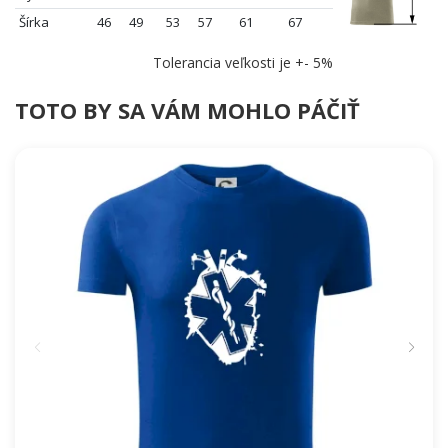
Šírka
46
49
53
57
61
67
Tolerancia veľkosti je +- 5%
TOTO BY SA VÁM MOHLO PÁČIŤ