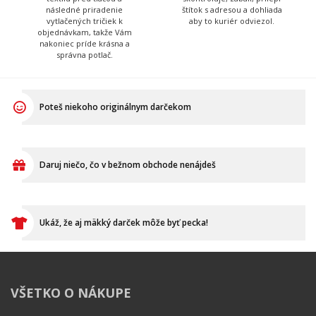
vytlačených tričiek k
aby to kuriér odviezol.
objednávkam, takže Vám
nakoniec príde krásna a
správna potlač.
Poteš niekoho originálnym darčekom
Daruj niečo, čo v bežnom obchode nenájdeš
Ukáž, že aj mäkký darček môže byť pecka!
VŠETKO O NÁKUPE
Ako vymeniť / reklamovať