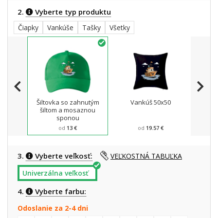
2.
Vyberte typ produktu
Čiapky
Vankúše
Tašky
Všetky
Šiltovka so zahnutým
Vankúš 50x50
Ta
šiltom a mosaznou
sponou
od
13 €
od
19.57 €
3.
Vyberte veľkosť:
VEĽKOSTNÁ TABUĽKA
Univerzálna veľkosť
4.
Vyberte farbu:
Odoslanie za 2-4 dni