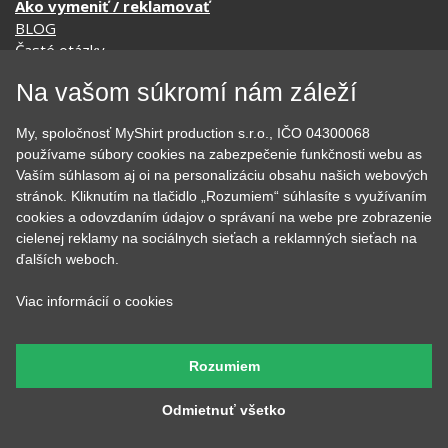
BLOG
Časté otázky
Dodacia doba
Doprava a platba
Na vašom súkromí nám záleží
Ako merať?
Ako sa starať o textil?
Affiliate
My, spoločnosť MyShirt production s.r.o., IČO 04300068
používame súbory cookies na zabezpečenie funkčnosti webu as
Ochrana osobných údajov
Vaším súhlasom aj oi na personalizáciu obsahu našich webových
Obchodné podmienky
stránok. Kliknutím na tlačidlo „Rozumiem“ súhlasíte s využívaním
Podmienky použitia webu
cookies a odovzdaním údajov o správaní na webe pre zobrazenie
O cookie
cielenej reklamy na sociálnych sieťach a reklamných sieťach na
KONTAKTY
ďalších weboch.
Viac informácií o cookies
KATEGÓRIE
Rozumiem
Tipy na darčeky
Narodeninové
Všetky motívy
Nápisy
Odmietnuť všetko
Darčekové poukazy
Povolania
Auto - Moto
Pre kamarátky a kamarátov