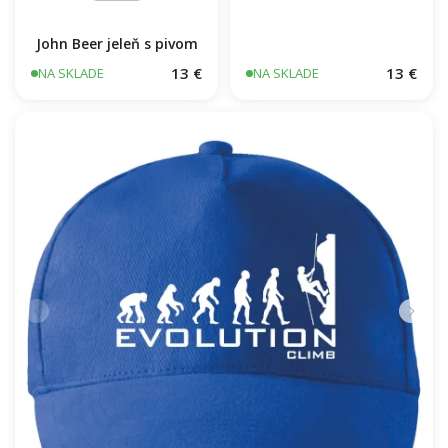
John Beer jeleň s pivom
Šipkár kreslený terč
13 €
13 €
NA SKLADE
NA SKLADE