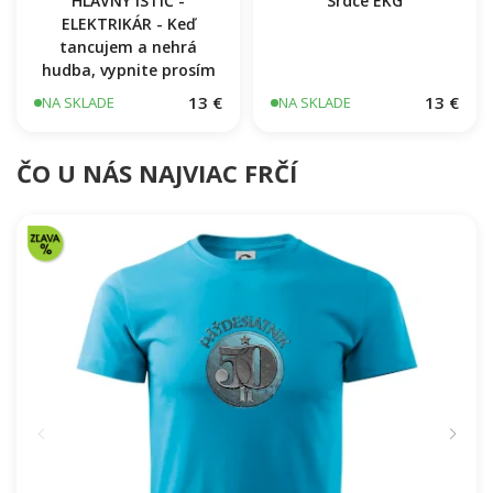
HLAVNÝ ISTIČ -
Srdce EKG
ELEKTRIKÁR - Keď
tancujem a nehrá
hudba, vypnite prosím
13 €
13 €
NA SKLADE
NA SKLADE
ČO U NÁS NAJVIAC FRČÍ