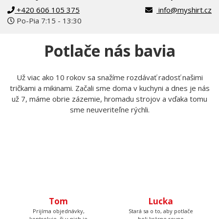
+420 606 105 375
info@myshirt.cz
Po-Pia 7:15 - 13:30
Potlače nás bavia
Už viac ako 10 rokov sa snažíme rozdávať radosť našimi
tričkami a mikinami. Začali sme doma v kuchyni a dnes je nás
už 7, máme obrie zázemie, hromadu strojov a vďaka tomu
sme neuveriteľne rýchli.
Tom
Prijíma objednávky,
kontroluje, či u nich je
Lucka
všetko čo má byť a keď
budete volať, bude na
Stará sa o to, aby potlače
druhom konci. Má starosť
boli krásne rovno