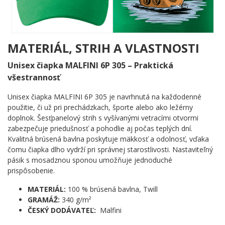
vyžarujú takú bezstarostnú radosť, že odolať im jednoducho
nejde. Farby sú teplé, línie výrazné a celá scéna dýcha morskou
slobodou i hravou náklonnosťou.
Komu urobí radosť?
MATERIÁL, STRIH A VLASTNOSTI
🔥 Zamilovaným dvojiciam, ktoré hľadajú niečo originálne
Unisex čiapka MALFINI 6P 305 – Praktická
a s príbehom
všestrannosť
✨ Milovníkom mora, lodí a všetkého, čo vonia soľou a
dobrodružstvom
Unisex čiapka MALFINI 6P 305 je navrhnutá na každodenné
💡 Tým, čo veria, že jeden snuje plány a druhý ich pevne
použitie, či už pri prechádzkach, športe alebo ako ležérny
drží pri zemi
doplnok. Šesťpanelový strih s vyšívanými vetracími otvormi
🌟 Každému, kto chce darovať úsmev zabalený do
zabezpečuje priedušnosť a pohodlie aj počas teplých dní.
námorníckej pohody
Kvalitná brúsená bavlna poskytuje mäkkosť a odolnosť, vďaka
čomu čiapka dlho vydrží pri správnej starostlivosti. Nastaviteľný
Nečakaj na príliv – chyť tento motív skôr, než odplávajú posledné
pásik s mosadznou sponou umožňuje jednoduché
kusy! ⚓
prispôsobenie.
MATERIÁL:
100 % brúsená bavlna, Twill
GRAMÁŽ:
340 g/m²
ČESKÝ DODÁVATEĽ:
Malfini