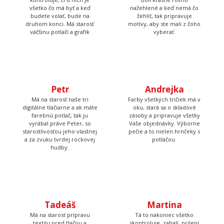
väčšinu potlačí a grafík
nažehlené a keď nemá čo
žehliť, tak pripravuje
motívy, aby ste mali z čoho
vyberať.
Petr
Má na starosť naše tri
digitálne tlačiarne a ak máte
Andrejka
farebnú potlač, tak ju
vyrábal práve Peter, so
Farby všetkých tričiek má v
starostlivosťou jeho vlastnej
oku, stará sa o skladové
a za zvuku tvrdej rockovej
zásoby a pripravuje všetky
hudby.
Vaše objednávky. Výborne
pečie a to nielen hrnčeky s
potlačou.
Tadeáš
Martina
Má na starosť prípravu
Tá to nakoniec všetko
textilu pred tlačou a
skontroluje, zabalí, prilepí
následné priradenie
štítok s adresou a dohliada