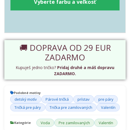
Vyberte farbu a veľkosť
🚚 DOPRAVA OD 29 EUR
ZADARMO
Kupuješ jedno tričko?
Pridaj druhé a máš dopravu
ZADARMO.
Podobné motívy
detský motív
Párové tričká
prístav
pre páry
Tričká pre páry
Trička pre zamilovaných
Valentín
Voda
Pre zamilovaných
Valentín
Kategórie