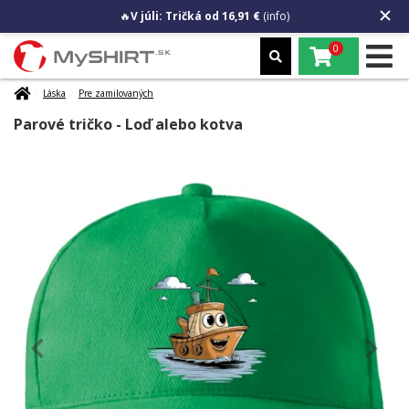
🔥
V júli: Tričká od 16,91 €
(info)
0
Láska
Pre zamilovaných
Parové tričko - Loď alebo kotva