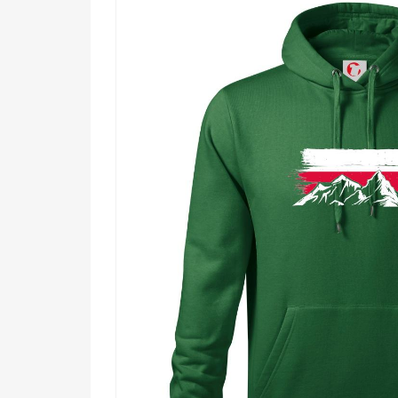
🔥 Každému, kto miluje Poľsko a jeho drsné
💪 Turistom a horolezcom, pre ktorých sú ho
🌟 Cestovateľom, ktorí zbierajú spomienky 
🖤 Milovníkom výrazných, kontrastných mo
Poľské hory ťa čakajú – nechaj ich na sebe zanechať 