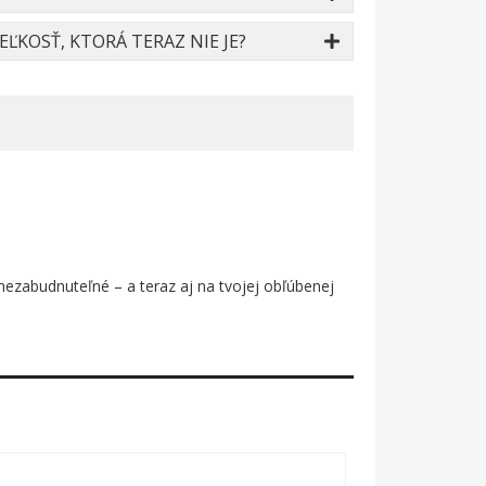
ĽKOSŤ, KTORÁ TERAZ NIE JE?
 nezabudnuteľné – a teraz aj na tvojej obľúbenej
ch farbách, zachytená štetcovým ťahom – surová,
mpozícia na čiernom podklade pôsobí dramaticky a