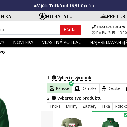
🔥
V júli: Tričká od 16,91 €
(info)
TNIKA
FUTBALISTU
PRE TUR
+420 606 105 375
Hľadať
Po-Pia 7:15 - 13:30
VY
NOVINKY
VLASTNÁ POTLAČ
NAJPREDÁVANEJŠ
ory
1.
Vyberte výrobok
Pánske
Dámske
Detské
2.
Vyberte typ produktu
Tričká
Mikiny
Zástery
Tilka
Polok