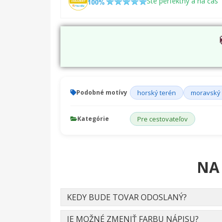
Ste perfektný a na čas
Podobné motívy
horský terén
moravský 
Kategórie
Pre cestovateľov
NA
KEDY BUDE TOVAR ODOSLANÝ?
JE MOŽNÉ ZMENIŤ FARBU NÁPISU?