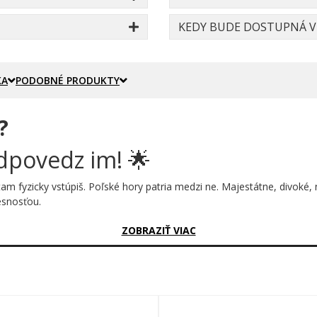
KEDY BUDE DOSTUPNÁ VE
KA
PODOBNÉ PRODUKTY
?
odpovedz im! 🌟
 tam fyzicky vstúpiš. Poľské hory patria medzi ne. Majestátne, divoké,
esnosťou.
sný?
ZOBRAZIŤ VIAC
ého celku. V hornej časti sa rozkladá poľská vlajka v bielo-červený
iluety horských štítov, ktoré akoby vyrástli priamo z vlajky. Celá ko
ý.