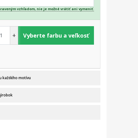
praveným vzhľadom, nie je možné vrátiť ani vymeniť.
+
Vyberte farbu a veľkosť
 u každého motívu
výrobok