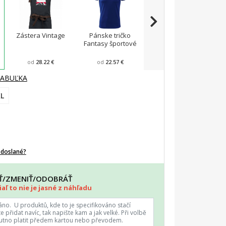
Zástera Vintage
Pánske tričko
Viper FIT - Pánske
A
Fantasy športové
zúžené tričko
od
28.22 €
od
22.57 €
od
23.43 €
TABUĽKA
L
odoslané?
AŤ/ZMENIŤ/ODOBRÁŤ
aľ to nie je jasné z náhľadu