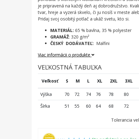
je pripravená na každý deň aj dobrodružstvo. Kvali
tvar, hreje a vyzerá skvelo, či ju nosíš v meste ale
Pridaj svoj osobitý potlač a ukáž svetu, kto si.
MATERIÁL:
65 % bavlna, 35 % polyester
GRAMÁŽ
: 320 g/m²
ČESKÝ DODÁVATEĽ:
Malfini
Viac informácii o produkte
VEĽKOSTNÁ TABUĽKA
Veľkosť
S
M
L
XL
2XL
3XL
Výška
70
72
74
76
78
80
Šírka
51
55
60
64
68
72
Tolerancia veľ