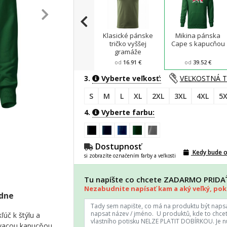
Klasické pánske
Mikina pánska
tričko vyššej
Cape s kapucňou
gramáže
od
16.91 €
od
39.52 €
3.
Vyberte veľkosť:
VEĽKOSTNÁ 
S
M
L
XL
2XL
3XL
4XL
5X
4.
Vyberte farbu:
Dostupnosť
Kedy bude 
si zobrazíte označením farby a veľkosti
Tu napíšte co chcete ZADARMO PRID
Nezabudnite napísať kam a aký veľký, poki
adne
ľúč k štýlu a
ovacou kapucňou