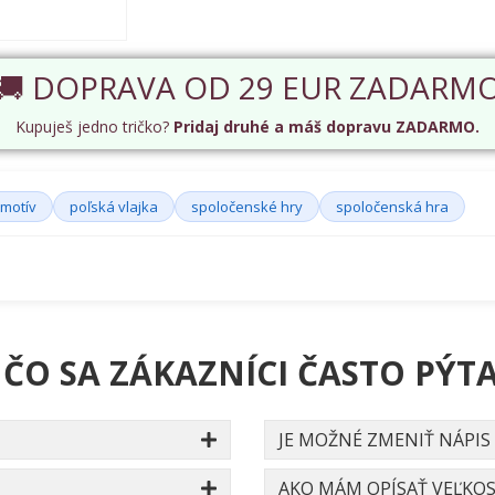
🚚 DOPRAVA OD 29 EUR ZADARM
Kupuješ jedno tričko?
Pridaj druhé a máš dopravu ZADARMO.
motív
poľská vlajka
spoločenské hry
spoločenská hra
 ČO SA ZÁKAZNÍCI ČASTO PÝTA
JE MOŽNÉ ZMENIŤ NÁPIS
AKO MÁM OPÍSAŤ VEĽKOS