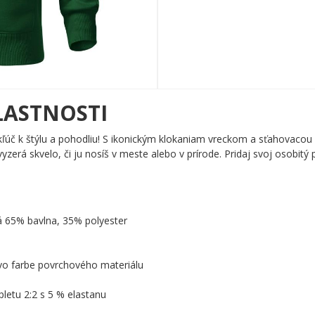
LASTNOSTI
kľúč k štýlu a pohodliu! S ikonickým klokaniam vreckom a sťahovacou
vyzerá skvelo, či ju nosíš v meste alebo v prírode. Pridaj svoj osobitý p
á 65% bavlna, 35% polyester
 vo farbe povrchového materiálu
letu 2:2 s 5 % elastanu