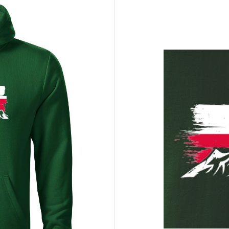
 horské krásy
ry viac než len scenéria
z každého kúta Európy
tívov s národným nádychom
stopu. Pridaj do košíka a nosi v sebe kus tej divokej krásy každý deň! ✨