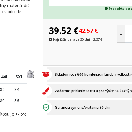
tný materiál drží
Produkty s u
bo v prírode.
39.52
€
42.57
€
-
Najnižšia cena za 30 dní
:
42.57
€
Skladom cez 600 kombinácií farieb a veľkostí
4XL
5XL
82
84
Zadarmo pridanie textu a prezývky na každý 
80
86
Garancia výmeny/vrátenia 90 dní
kosti je +- 5%