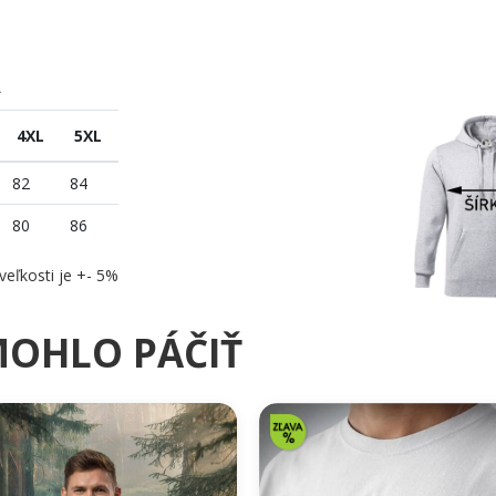
A
4XL
5XL
82
84
80
86
veľkosti je +- 5%
MOHLO PÁČIŤ