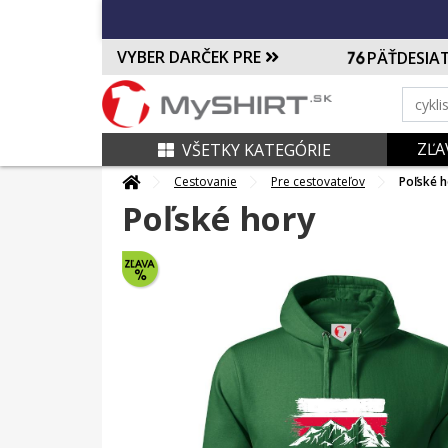
VYBER DARČEK PRE
PÄŤDESIA
ZĽA
VŠETKY KATEGÓRIE
Cestovanie
Pre cestovateľov
Poľské h
Poľské hory