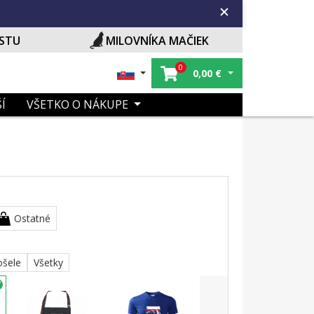
ISTU
MILOVNÍKA MAČIEK
0
0,00
€
Í
VŠETKO O NÁKUPE
Ostatné
ošele
Všetky