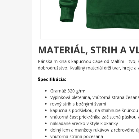
MATERIÁL, STRIH A V
Pánska mikina s kapucňou Cape od Malfini – tvoj 
dobrodružstvo. Kvalitný materiál drží tvar, hreje a 
Špecifikácia:
Gramáž 320 g/m²
Výplnková pletenina, vnútorná strana česan
rovný strih s bočnými švami
kapucňa s podšívkou, na stiahnutie šnúrkou
vnútorná časť priekrčníka začistená páskou
nakladané vrecko v štýle klokanky
dolný lem a manžety rukávov z rebrového úp
vnútorná strana počesaná