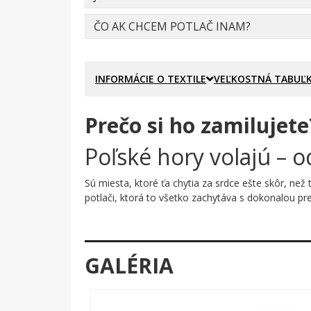
ČO AK CHCEM POTLAČ INAM?
INFORMÁCIE O TEXTILE
VEĽKOSTNÁ TABUĽ
Prečo si ho zamilujete
Poľské hory volajú – 
Sú miesta, ktoré ťa chytia za srdce ešte skôr, než
potlači, ktorá to všetko zachytáva s dokonalou pr
Prečo je tento motív úža
Potlač spája dve silné symboly do jedného pôsobiv
GALÉRIA
expresívna, plná energie. Pod ňou sa týčia ostré s
silno, s kontrastom, ktorý nezostane nepovšimnut
Komu urobí radosť?