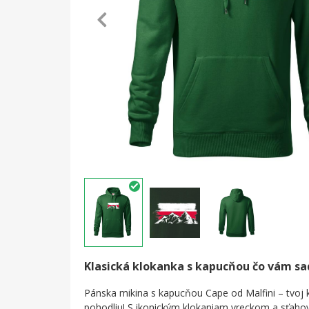
Klasická klokanka s kapucňou čo vám s
Pánska mikina s kapucňou Cape od Malfini – tvoj k
pohodliu! S ikonickým klokaniam vreckom a sťah