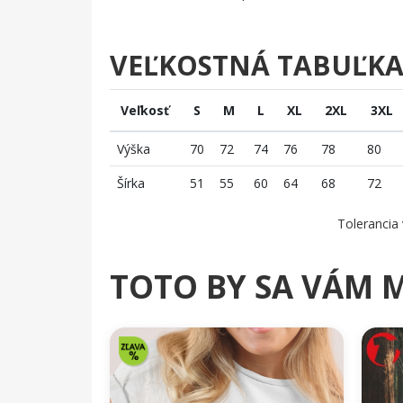
VEĽKOSTNÁ TABUĽK
Veľkosť
S
M
L
XL
2XL
3XL
Výška
70
72
74
76
78
80
Šírka
51
55
60
64
68
72
Tolerancia 
TOTO BY SA VÁM 