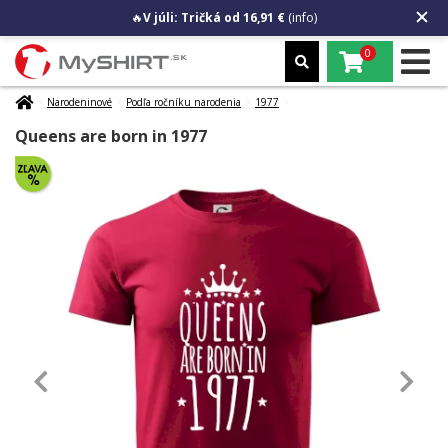
🔥
V júli: Tričká od 16,91 €
(info)
0
Narodeninové
Podľa ročníku narodenia
1977
Queens are born in 1977