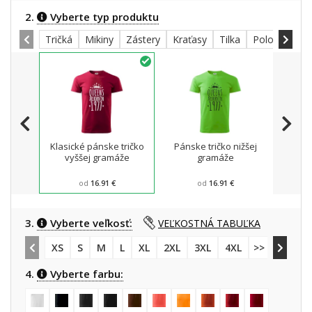
2.
Vyberte typ produktu
Tričká
Mikiny
Zástery
Kraťasy
Tilka
Polokošele
Klasické pánske tričko
Pánske tričko nižšej
Mikin
vyššej gramáže
gramáže
od
16.91 €
od
16.91 €
3.
Vyberte veľkosť:
VEĽKOSTNÁ TABUĽKA
XS
S
M
L
XL
2XL
3XL
4XL
>> 5XL
4.
Vyberte farbu: