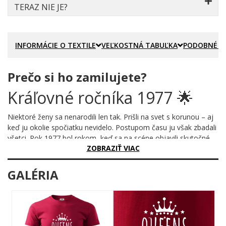
TERAZ NIE JE?
INFORMÁCIE O TEXTILE
VEĽKOSTNÁ TABUĽKA
PODOBNÉ P
Prečo si ho zamilujete?
Kráľovné ročníka 1977 🌟
Niektoré ženy sa nenarodili len tak. Prišli na svet s korunou – aj
keď ju okolie spočiatku nevidelo. Postupom času ju však zbadali
všetci. Rok 1977 bol rokom, keď sa na scéne objavili skutočné
ZOBRAZIŤ VIAC
kráľovné. Tento motív to hlása nahlas, bez okolkov a bez
akýchkoľvek výhovoriek.
GALÉRIA
Prečo je tento motív úžasný?
Grafika hovorí sama za seba – mohutná kráľovská koruna
ozdobená hviezdičkami kraľuje nad výrazným nápisom, ktorý
nenechá nikoho na pochybách. Písmo kombinuje elegantnú