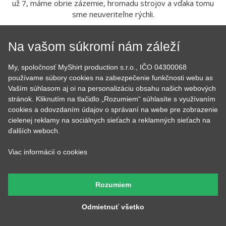
už 7, máme obrie zázemie, hromadu strojov a vďaka tomu
sme neuveriteľne rýchli.
Na vašom súkromí nám záleží
My, spoločnosť MyShirt production s.r.o., IČO 04300068
používame súbory cookies na zabezpečenie funkčnosti webu as
Vaším súhlasom aj oi na personalizáciu obsahu našich webových
stránok. Kliknutím na tlačidlo „Rozumiem“ súhlasíte s využívaním
cookies a odovzdaním údajov o správaní na webe pre zobrazenie
Tom
Lucka
cielenej reklamy na sociálnych sieťach a reklamných sieťach na
Prijíma objednávky,
Stará sa o to, aby potlače
ďalších weboch.
kontroluje, či u nich je
boli krásne rovno
všetko čo má byť a keď
nažehlené a keď nemá čo
budete volať, bude na
žehliť, tak pripravuje
Viac informácií o cookies
druhom konci. Má starosť
motívy, aby ste mali z čoho
väčšinu potlačí a grafík
vyberať.
Rozumiem
Odmietnuť všetko
Petr
Andrejka