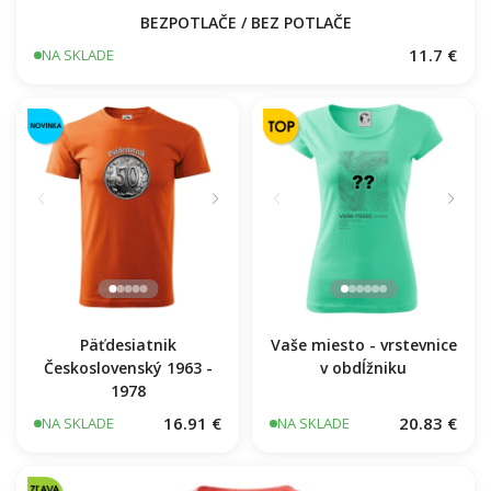
BEZPOTLAČE / BEZ POTLAČE
11.7 €
NA SKLADE
Päťdesiatnik
Vaše miesto - vrstevnice
Československý 1963 -
v obdĺžniku
1978
16.91 €
20.83 €
NA SKLADE
NA SKLADE