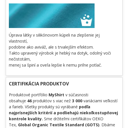
Úprava látky v silikónovom kúpeli na zlepšenie jej
vlastností,
podobne ako aviváž, ale s trvalejším efektom.
Takto upravený výrobok je hebký na dotyk, odolný voči
nečistotám,
menej sa špiní a oveľa lepšie k nemu priľne potlač.
CERTIFIKÁCIA PRODUKTOV
Produktové portfólio
MyShirt
v súčasnosti
obsahuje
46
produktov s viac než
3 000
variáciami veľkostí
a farieb. Všetky produkty sú vyrábané
podľa
najprísnejších kritérií a podliehajú niekoľkostupňovej
kontrole kvality.
Sme držiteľmi certifikátov OEKO
Tex,
Global Organic Textile Standard (GOTS)
. Dbáme