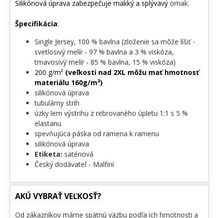
Silikónová úprava zabezpečuje mäkký a splývavý
omak.
Špecifikácia
:
Single Jersey, 100 % bavlna (zloženie sa môže líšiť -
svetlosivý melír - 97 % bavlna a 3 % viskóza,
tmavosivý melír - 85 % bavlna, 15 % viskóza)
200 g/m²
(veľkosti nad 2XL môžu mať hmotnosť
materiálu 160g/m²)
silikónová úprava
tubulárny strih
úzky lem výstrihu z rebrovaného úpletu 1:1 s 5 %
elastanu
spevňujúca páska od ramena k ramenu
silikónová úprava
Etiketa:
saténová
Český dodávateľ - Malfini
AKÚ VYBRAŤ VEĽKOSŤ?
Od zákazníkov máme spätnú väzbu podľa ich hmotnosti a