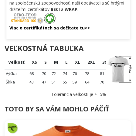
na spoločenskú zodpovednosť, naši dodávatelia sú hrdými
držiteľmi certifikátov
BSCI
a
WRAP
.
Viac o certifikátoch sa dočítate tu>>
VEĽKOSTNÁ TABUĽKA
Veľkosť
XS
S
M
L
XL
2XL
3XL
4XL
Výška
68
70
72
74
76
78
81
84
Šírka
43
47
51
55
59
64
70
76
Tolerancia veľkosti je +- 5%
TOTO BY SA VÁM MOHLO PÁČIŤ