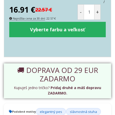
/
16.91
€
22.57
€
-
+
Najnižšia cena za 30 dní
:
22.57
€
Vyberte farbu a veľkosť
🚚 DOPRAVA OD 29 EUR
ZADARMO
Kupuješ jedno tričko?
Pridaj druhé a máš dopravu
ZADARMO.
elegantný pes
slávnostná stuha
Podobné motívy