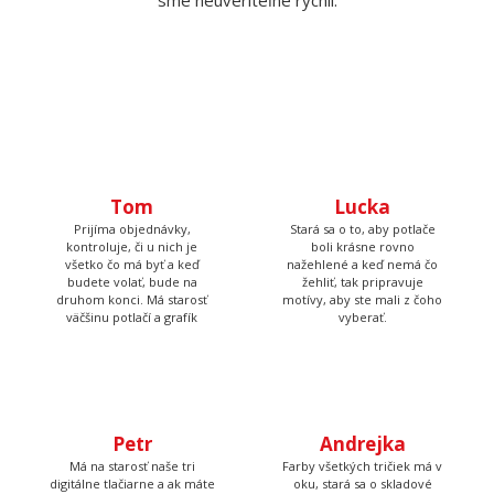
sme neuveriteľne rýchli.
Tom
Lucka
Prijíma objednávky,
Stará sa o to, aby potlače
kontroluje, či u nich je
boli krásne rovno
všetko čo má byť a keď
nažehlené a keď nemá čo
budete volať, bude na
žehliť, tak pripravuje
druhom konci. Má starosť
motívy, aby ste mali z čoho
väčšinu potlačí a grafík
vyberať.
Petr
Andrejka
Má na starosť naše tri
Farby všetkých tričiek má v
digitálne tlačiarne a ak máte
oku, stará sa o skladové
farebnú potlač, tak ju
zásoby a pripravuje všetky
vyrábal práve Peter, so
Vaše objednávky. Výborne
starostlivosťou jeho vlastnej
pečie a to nielen hrnčeky s
a za zvuku tvrdej rockovej
potlačou.
hudby.