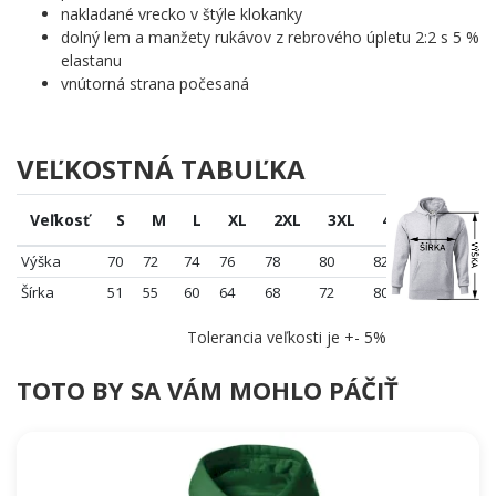
nakladané vrecko v štýle klokanky
dolný lem a manžety rukávov z rebrového úpletu 2:2 s 5 %
elastanu
vnútorná strana počesaná
VEĽKOSTNÁ TABUĽKA
Veľkosť
S
M
L
XL
2XL
3XL
4XL
5XL
Výška
70
72
74
76
78
80
82
84
Šírka
51
55
60
64
68
72
80
86
Tolerancia veľkosti je +- 5%
TOTO BY SA VÁM MOHLO PÁČIŤ