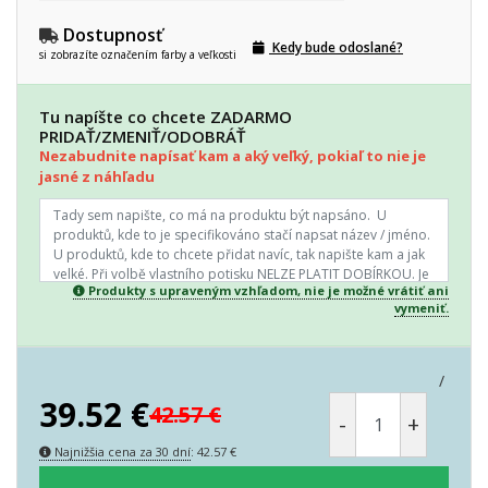
Dostupnosť
Kedy bude odoslané?
si zobrazíte označením farby a veľkosti
Tu napíšte co chcete ZADARMO
PRIDAŤ/ZMENIŤ/ODOBRÁŤ
Nezabudnite napísať kam a aký veľký, pokiaľ to nie je
jasné z náhľadu
Produkty s upraveným vzhľadom, nie je možné vrátiť ani
vymeniť.
/
39.52
€
42.57
€
-
+
Najnižšia cena za 30 dní
:
42.57
€