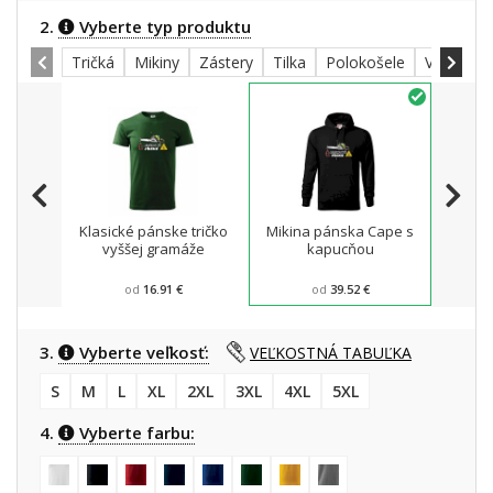
2.
Vyberte typ produktu
Tričká
Mikiny
Zástery
Tilka
Polokošele
Všetky
Klasické pánske tričko
Mikina pánska Cape s
Zá
vyššej gramáže
kapucňou
od
16.91 €
od
39.52 €
3.
Vyberte veľkosť:
VEĽKOSTNÁ TABUĽKA
S
M
L
XL
2XL
3XL
4XL
5XL
4.
Vyberte farbu: