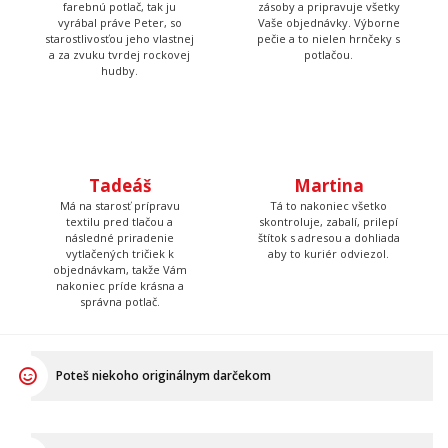
Tadeáš
Martina
Má na starosť prípravu
Tá to nakoniec všetko
textilu pred tlačou a
skontroluje, zabalí, prilepí
následné priradenie
štítok s adresou a dohliada
vytlačených tričiek k
aby to kuriér odviezol.
objednávkam, takže Vám
nakoniec príde krásna a
správna potlač.
Poteš niekoho originálnym darčekom
Daruj niečo, čo v bežnom obchode nenájdeš
Ukáž, že aj mäkký darček môže byť pecka!