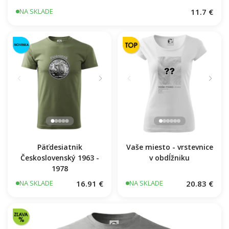
11.7 €
NA SKLADE
Päťdesiatnik
Vaše miesto - vrstevnice
Československý 1963 -
v obdĺžniku
1978
16.91 €
20.83 €
NA SKLADE
NA SKLADE