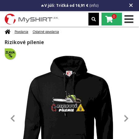
🔥
V júli: Tričká od 16,91 €
(info)
0
Povolania
Ostatné povolania
Rizikové pílenie