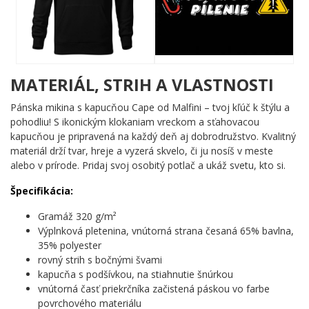
výstražnú značku so stromom. Nápis Rizikové pílenie to všetko
zasadí do správneho kontextu: ide o prácu, ktorá nie je pre
slaboduchých. Celý vizuál je čistý, výrazný a okamžite
zrozumiteľný každému, kto pozná vôňu čerstvo rezaného dreva.
Komu urobí radosť?
MATERIÁL, STRIH A VLASTNOSTI
🔥 Arboristom a stromolezcom, ktorí každý deň vzdorujú
Pánska mikina s kapucňou Cape od Malfini – tvoj kľúč k štýlu a
gravitácii
pohodliu! S ikonickým klokaniam vreckom a sťahovacou
💪 Lesným robotníkom a drevorubačom s reťazovkou v
kapucňou je pripravená na každý deň aj dobrodružstvo. Kvalitný
ruke
materiál drží tvar, hreje a vyzerá skvelo, či ju nosíš v meste
🎯 Každému, kto miluje prácu v lese a neberie sa príliš
alebo v prírode. Pridaj svoj osobitý potlač a ukáž svetu, kto si.
vážne
🌟 Ako skvelý tip na narodeniny pre každého správneho
Špecifikácia:
chlapa lesa
Gramáž 320 g/m²
Nezabudni – riziko je pre tých, čo to robia bez štýlu. Ty ho máš.
Výplnková pletenina, vnútorná strana česaná 65% bavlna,
Pridaj si tento motív do košíka a daj vedieť svetu, čo robíš! ✨
35% polyester
rovný strih s bočnými švami
kapucňa s podšívkou, na stiahnutie šnúrkou
vnútorná časť priekrčníka začistená páskou vo farbe
povrchového materiálu