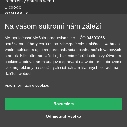
KATEGÓRIE
Tipy na darčeky
Narodeninové
Všetky motívy
Nápisy
Na vašom súkromí nám záleží
Darčekové poukazy
Povolania
Auto - Moto
Pre kamarátky a kamarátov
My, spoločnosť MyShirt production s.r.o., IČO 04300068
Hrnčeky
Rodinné
používame súbory cookies na zabezpečenie funkčnosti webu as
Cestovanie
Sex
Vaším súhlasom aj oi na personalizáciu obsahu našich webových
EKG - moje srdce bije
Športy
stránok. Kliknutím na tlačidlo „Rozumiem“ súhlasíte s využívaním
Evolúcia
Školské
cookies a odovzdaním údajov o správaní na webe pre zobrazenie
Film a Seriál
Tehotenské tričká
cielenej reklamy na sociálnych sieťach a reklamných sieťach na
ďalších weboch.
Geek
Vianoce a Veľká noc
Hobby
Vojenské
Viac informácií o cookies
Hudobné
Významné dni
Jedlo, pitie a relax
Zvierata
Kvetiny
MyShirt
Rozumiem
Láska
Odmietnuť všetko