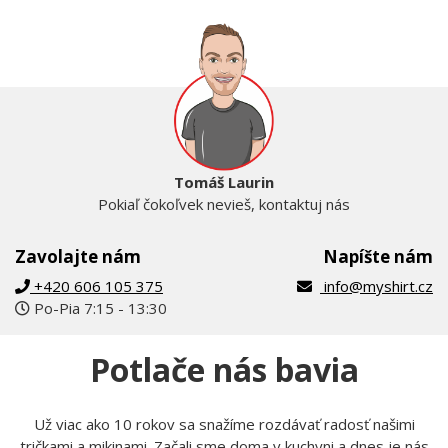
Tomáš Laurin
Pokiaľ čokoľvek nevieš, kontaktuj nás
Zavolajte nám
Napíšte nám
+420 606 105 375
info@myshirt.cz
Po-Pia 7:15 - 13:30
Potlače nás bavia
Už viac ako 10 rokov sa snažíme rozdávať radosť našimi
tričkami a mikinami. Začali sme doma v kuchyni a dnes je nás