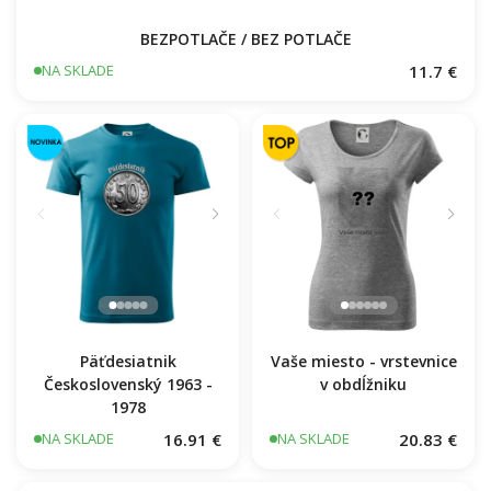
BEZPOTLAČE / BEZ POTLAČE
11.7 €
NA SKLADE
Päťdesiatnik
Vaše miesto - vrstevnice
Československý 1963 -
v obdĺžniku
1978
16.91 €
20.83 €
NA SKLADE
NA SKLADE