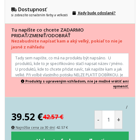
Dostupnosť
Kedy bude odoslané?
si zobrazíte označením farby a veľkosti
Tu napíšte co chcete ZADARMO
PRIDAŤ/ZMENIŤ/ODOBRÁŤ
Nezabudnite napísať kam a aký veľký, pokiaľ to nie je
jasné z náhľadu
Produkty s upraveným vzhľadom, nie je možné vrátiť ani
vymeniť.
/
39.52
€
42.57
€
-
+
Najnižšia cena za 30 dní
:
42.57
€