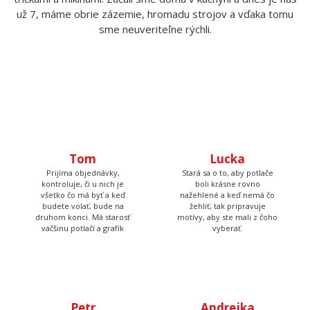
už 7, máme obrie zázemie, hromadu strojov a vďaka tomu
sme neuveriteľne rýchli.
Tom
Lucka
Prijíma objednávky,
Stará sa o to, aby potlače
kontroluje, či u nich je
boli krásne rovno
všetko čo má byť a keď
nažehlené a keď nemá čo
budete volať, bude na
žehliť, tak pripravuje
druhom konci. Má starosť
motívy, aby ste mali z čoho
väčšinu potlačí a grafík
vyberať.
Petr
Andrejka