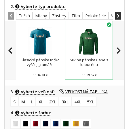
2.
Vyberte typ produktu
Tričká
Mikiny
Zástery
Tilka
Polokošele
Všetky
Klasické pánske tričko
Mikina pánska Cape s
Zá
vyššej gramáže
kapucňou
od
16.91 €
od
39.52 €
3.
Vyberte veľkosť:
VEĽKOSTNÁ TABUĽKA
S
M
L
XL
2XL
3XL
4XL
5XL
4.
Vyberte farbu: