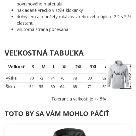
povrchového materiálu
nakladané vrecko v štýle klokanky
dolný lem a manžety rukávov z rebrového úpletu 2:2 s 5 %
elastanu
vnútorná strana počesaná
VEĽKOSTNÁ TABUĽKA
Veľkosť
S
M
L
XL
2XL
3XL
4XL
5XL
Výška
70
72
74
76
78
80
82
84
Šírka
51
55
60
64
68
72
80
86
Tolerancia veľkosti je +- 5%
TOTO BY SA VÁM MOHLO PÁČIŤ