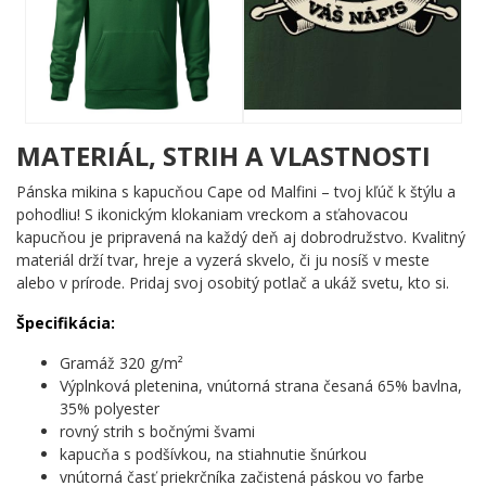
ktorý z neho robí skutočný originál. V strede kompozície trónila
elegantná stuha – a na nej? Tvoj vlastný nápis. Okolo nej sa
krížia dve masívne bubenícke paličky, po stranách šľahajú blesky
energie. Celá potlač je spracovaná v tlmených krémovo-čiernych
odtieňoch, ktoré evokujú klasický rockový plagát zo zlatej éry
hudby. Žiadna náhoda, iba čistý štýl.
MATERIÁL, STRIH A VLASTNOSTI
Komu urobí radosť?
Pánska mikina s kapucňou Cape od Malfini – tvoj kľúč k štýlu a
pohodliu! S ikonickým klokaniam vreckom a sťahovacou
🥁 Bubeníkom a hudobníkom, ktorí chcú nosiť kus svojej
kapucňou je pripravená na každý deň aj dobrodružstvo. Kvalitný
vášne so sebou
materiál drží tvar, hreje a vyzerá skvelo, či ju nosíš v meste
🔥 Rockovým nadšencom, pre ktorých je hudba životný
alebo v prírode. Pridaj svoj osobitý potlač a ukáž svetu, kto si.
štýl, nie koníček
🎯 Každému, kto hľadá originálny darček s osobným
Špecifikácia:
odkazom
💡 Kapelám a partám, ktoré chcú spoločný motív s
Gramáž 320 g/m²
vlastným názvom
Výplnková pletenina, vnútorná strana česaná 65% bavlna,
35% polyester
Zadaj svoj nápis, vyber si podklad a nechaj svet vedieť, kto za tým
rovný strih s bočnými švami
bubnovaním stojí. ✨ Tvoj motív, tvoje pravidlá – rock nezomiera!
kapucňa s podšívkou, na stiahnutie šnúrkou
vnútorná časť priekrčníka začistená páskou vo farbe