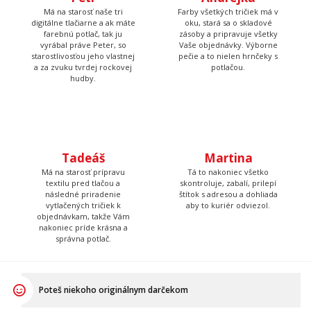
Má na starosť naše tri
Farby všetkých tričiek má v
digitálne tlačiarne a ak máte
oku, stará sa o skladové
farebnú potlač, tak ju
zásoby a pripravuje všetky
vyrábal práve Peter, so
Vaše objednávky. Výborne
starostlivosťou jeho vlastnej
pečie a to nielen hrnčeky s
a za zvuku tvrdej rockovej
potlačou.
hudby.
Tadeáš
Martina
Má na starosť prípravu
Tá to nakoniec všetko
textilu pred tlačou a
skontroluje, zabalí, prilepí
následné priradenie
štítok s adresou a dohliada
vytlačených tričiek k
aby to kuriér odviezol.
objednávkam, takže Vám
nakoniec príde krásna a
správna potlač.
Poteš niekoho originálnym darčekom