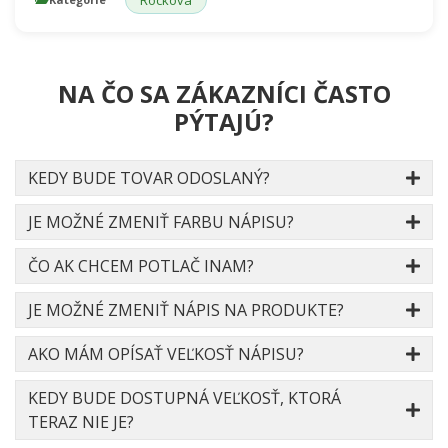
Rocková
NA ČO SA ZÁKAZNÍCI ČASTO
PÝTAJÚ?
KEDY BUDE TOVAR ODOSLANÝ?
JE MOŽNÉ ZMENIŤ FARBU NÁPISU?
ČO AK CHCEM POTLAČ INAM?
JE MOŽNÉ ZMENIŤ NÁPIS NA PRODUKTE?
AKO MÁM OPÍSAŤ VEĽKOSŤ NÁPISU?
KEDY BUDE DOSTUPNÁ VEĽKOSŤ, KTORÁ
TERAZ NIE JE?