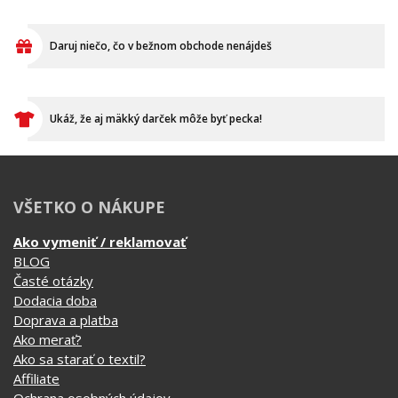
Daruj niečo, čo v bežnom obchode nenájdeš
Ukáž, že aj mäkký darček môže byť pecka!
VŠETKO O NÁKUPE
Ako vymeniť / reklamovať
BLOG
Časté otázky
Dodacia doba
Doprava a platba
Ako merať?
Ako sa starať o textil?
Affiliate