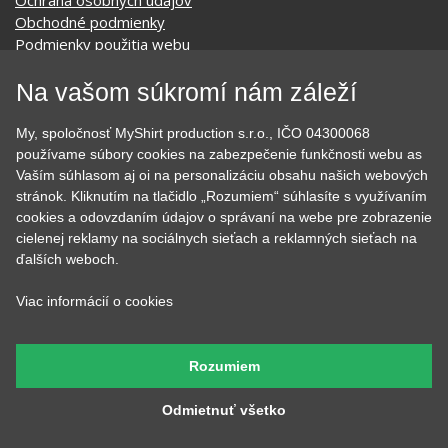
Ochrana osobných údajov
Obchodné podmienky
Podmienky použitia webu
O cookie
Na vašom súkromí nám záleží
KONTAKTY
My, spoločnosť MyShirt production s.r.o., IČO 04300068
používame súbory cookies na zabezpečenie funkčnosti webu as
KATEGÓRIE
Vaším súhlasom aj oi na personalizáciu obsahu našich webových
stránok. Kliknutím na tlačidlo „Rozumiem“ súhlasíte s využívaním
Tipy na darčeky
Narodeninové
cookies a odovzdaním údajov o správaní na webe pre zobrazenie
Všetky motívy
Nápisy
cielenej reklamy na sociálnych sieťach a reklamných sieťach na
Darčekové poukazy
Povolania
ďalších weboch.
Auto - Moto
Pre kamarátky a kamarátov
Hrnčeky
Rodinné
Viac informácií o cookies
Cestovanie
Sex
EKG - moje srdce bije
Športy
Evolúcia
Školské
Rozumiem
Film a Seriál
Tehotenské tričká
Geek
Vianoce a Veľká noc
Odmietnuť všetko
Hobby
Vojenské