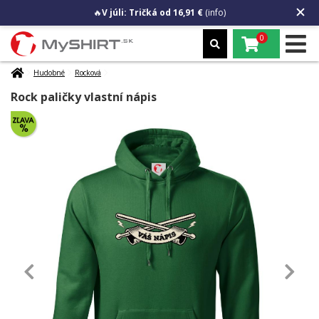
🔥
V júli: Tričká od 16,91 €
(info)
0
Hudobné
Rocková
Rock paličky vlastní nápis