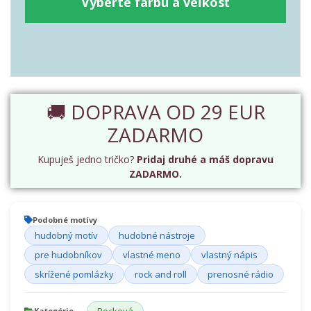
Vyberte farbu a veľkosť
🚚 DOPRAVA OD 29 EUR
ZADARMO
Kupuješ jedno tričko?
Pridaj druhé a máš dopravu
ZADARMO.
Podobné motívy
hudobný motív
hudobné nástroje
pre hudobníkov
vlastné meno
vlastný nápis
skrížené pomlázky
rock and roll
prenosné rádio
Kategórie