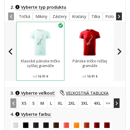
2.
Vyberte typ produktu
Tričká
Mikiny
Zástery
Kraťasy
Tilka
Polokošele
Klasické pánske tričko
Pánske tričko nižšej
Mikin
vyššej gramáže
gramáže
od
16.91 €
od
16.91 €
3.
Vyberte veľkosť:
VEĽKOSTNÁ TABUĽKA
XS
S
M
L
XL
2XL
3XL
4XL
>> 5XL
4.
Vyberte farbu: