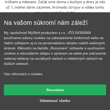
tričkami a mikinami. Začali sme doma v kuchyni a dnes je nás
už 7, máme obrie zázemie, hromadu strojov a vďaka tomu
sme neuveriteľne rýchli.
Na vašom súkromí nám záleží
My, spoločnosť MyShirt production s.r.o., IČO 04300068
používame súbory cookies na zabezpečenie funkčnosti webu as
Vaším súhlasom aj oi na personalizáciu obsahu našich webových
stránok. Kliknutím na tlačidlo „Rozumiem“ súhlasíte s využívaním
cookies a odovzdaním údajov o správaní na webe pre zobrazenie
Tom
Lucka
cielenej reklamy na sociálnych sieťach a reklamných sieťach na
ďalších weboch.
Prijíma objednávky,
Stará sa o to, aby potlače
kontroluje, či u nich je
boli krásne rovno
všetko čo má byť a keď
nažehlené a keď nemá čo
Viac informácií o cookies
budete volať, bude na
žehliť, tak pripravuje
druhom konci. Má starosť
motívy, aby ste mali z čoho
väčšinu potlačí a grafík
vyberať.
Rozumiem
Odmietnuť všetko