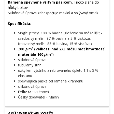
Ramená spevnené všitým pásikom.
Tričko siaha do
hĺbky bokov.
Silikónová úprava zabezpečuje mäkký a splývavý
omak.
Špecifikácia
:
Single Jersey, 100 % bavlna (zloženie sa môže líšiť -
svetlosivý melír - 97 % bavlna a 3 % viskóza,
tmavosivý melír - 85 % bavlna, 15 % viskóza)
200 g/m²
(veľkosti nad 2XL môžu mať hmotnosť
materiálu 160g/m²)
silikónová úprava
tubulárny strih
úzky lem výstrihu z rebrovaného úpletu 1:1 s 5 %
elastanu
spevňujúca páska od ramena k ramenu
silikónová úprava
Etiketa:
saténová
Český dodávateľ - Malfini
AKÚ VYBRAŤ VEĽKOSŤ?