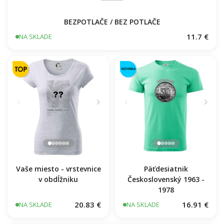
BEZPOTLAČE / BEZ POTLAČE
11.7 €
NA SKLADE
Vaše miesto - vrstevnice
Päťdesiatnik
v obdĺžniku
Československý 1963 -
1978
20.83 €
16.91 €
NA SKLADE
NA SKLADE