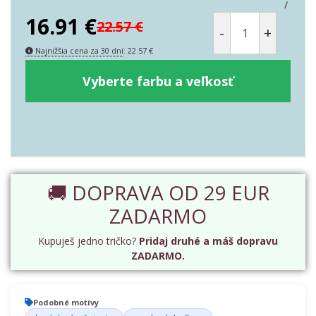
/
16.91
€
22.57
€
-
+
Najnižšia cena za 30 dní
:
22.57
€
Vyberte farbu a veľkosť
🚚 DOPRAVA OD 29 EUR
ZADARMO
Kupuješ jedno tričko?
Pridaj druhé a máš dopravu
ZADARMO.
Podobné motívy