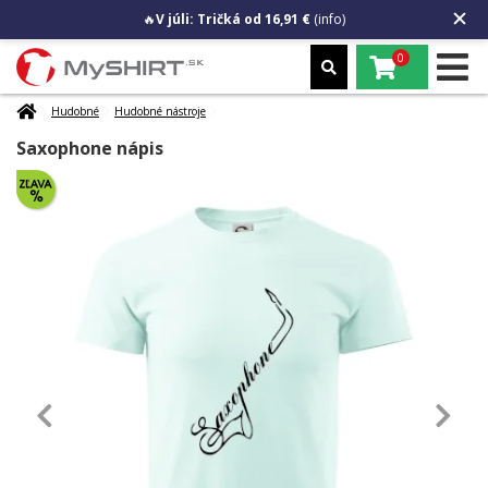
🔥
V júli: Tričká od 16,91 €
(info)
0
Hudobné
Hudobné nástroje
Saxophone nápis