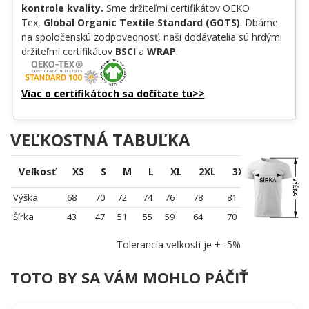
kontrole kvality.
Sme držiteľmi certifikátov OEKO
Tex,
Global Organic Textile Standard (GOTS)
. Dbáme
na spoločenskú zodpovednosť, naši dodávatelia sú hrdými
držiteľmi certifikátov
BSCI
a
WRAP
.
Viac o certifikátoch sa dočítate tu>>
VEĽKOSTNÁ TABUĽKA
Veľkosť
XS
S
M
L
XL
2XL
3XL
4XL
Výška
68
70
72
74
76
78
81
84
Šírka
43
47
51
55
59
64
70
76
Tolerancia veľkosti je +- 5%
TOTO BY SA VÁM MOHLO PÁČIŤ