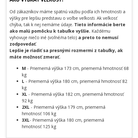
Od zákazníkov máme spätnú väzbu podľa ich hmotnosti a
výšky pre lepšiu predstavu o voľbe veľkosti. Ak veľkosť
chýba, tak k nej nemáme údaje.
Tieto informácie berte
ako malú pomôcku k tabuľke vyššie.
Každému
vyhovuje niečo iné (voľné/na telo)
a preto to nemusí
zodpovedať
.
Lepšie je riadiť sa presnými rozmermi z tabuľky, ak
máte možnosť zmerať.
M
- Priemerná výška 173 cm, priemerná hmotnosť 68
kg
L
- Priemerná výška 180 cm, priemerná hmotnosť 82
kg
XL
- Priemerná výška 182 cm, priemerná hmotnosť
92 kg
2XL
- Priemerná výška 179 cm, priemerná
hmotnosť 106 kg
3XL
- Priemerná výška 180 cm, priemerná
hmotnosť 125 kg