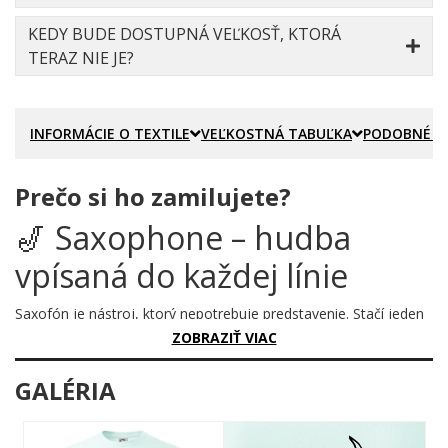
KEDY BUDE DOSTUPNÁ VEĽKOSŤ, KTORÁ
TERAZ NIE JE?
INFORMÁCIE O TEXTILE
VEĽKOSTNÁ TABUĽKA
PODOBNÉ P
Prečo si ho zamilujete?
🎷 Saxophone – hudba
vpísaná do každej línie
Saxofón je nástroj, ktorý nepotrebuje predstavenie. Stačí jeden
tón a miestnosť stíchne. Stačí jeden pohľad na tento motív a
ZOBRAZIŤ VIAC
pochopíš, prečo je hudba viac než len zvuk.
GALÉRIA
Prečo je tento motív úžasný?
Grafika zobrazuje siluetu saxofónu vytvorenú výhradne z