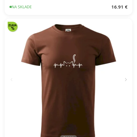
Škola volá - farebné
16.91 €
NA SKLADE