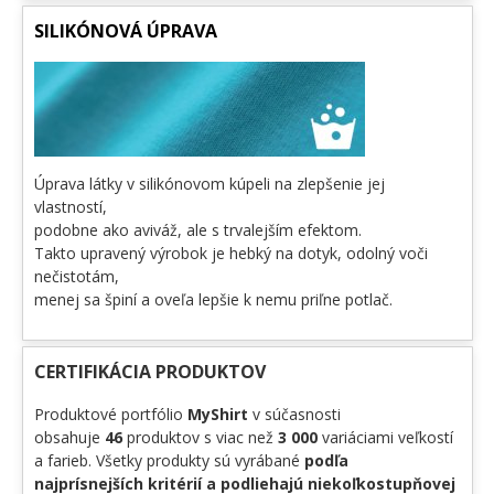
SILIKÓNOVÁ ÚPRAVA
Úprava látky v silikónovom kúpeli na zlepšenie jej
vlastností,
podobne ako aviváž, ale s trvalejším efektom.
Takto upravený výrobok je hebký na dotyk, odolný voči
nečistotám,
menej sa špiní a oveľa lepšie k nemu priľne potlač.
CERTIFIKÁCIA PRODUKTOV
Produktové portfólio
MyShirt
v súčasnosti
obsahuje
46
produktov s viac než
3 000
variáciami veľkostí
a farieb. Všetky produkty sú vyrábané
podľa
najprísnejších kritérií a podliehajú niekoľkostupňovej