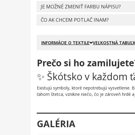
JE MOŽNÉ ZMENIŤ FARBU NÁPISU?
ČO AK CHCEM POTLAČ INAM?
INFORMÁCIE O TEXTILE
VEĽKOSTNÁ TABUĽ
Prečo si ho zamilujete
✨ Škótsko v každom ť
Existujú symboly, ktoré nepotrebujú vysvetlenie. 
ťahom štetca, vznikne niečo, čo je zároveň hrdé a
Prečo je tento motív úža
Škótska vlajka tu nie je len skopírovaná zo strán
GALÉRIA
že ju niekto práve naniesol jedným silným gestom. M
sila.