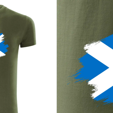
to krajine silné putá
koho fandí ich srdce
 Škótsko nosí v duši
ehom a charakterom
tento motív a nechaj Andrejev kríž hovoriť za teba – hlasno, hrdo a s 