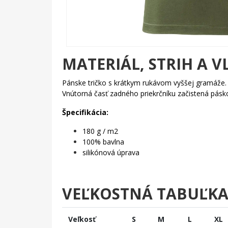
MATERIÁL, STRIH A V
Pánske tričko s krátkym rukávom vyššej gramáže
Vnútorná časť zadného priekrčníku začistená pás
Špecifikácia:
180 g / m2
100% bavlna
silikónová úprava
VEĽKOSTNÁ TABUĽK
Veľkosť
S
M
L
XL