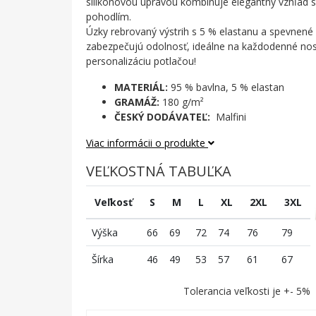
silikónovou úpravou kombinuje elegantný vzhľad
pohodlím.
Úzky rebrovaný výstrih s 5 % elastanu a spevnen
zabezpečujú odolnosť, ideálne na každodenné nos
personalizáciu potlačou!
MATERIÁL:
95 % bavlna, 5 % elastan
GRAMÁŽ:
180 g/m²
ČESKÝ DODÁVATEĽ:
Malfini
Viac informácii o produkte
VEĽKOSTNÁ TABUĽKA
Veľkosť
S
M
L
XL
2XL
3XL
Výška
66
69
72
74
76
79
Šírka
46
49
53
57
61
67
Tolerancia veľkosti je +- 5%