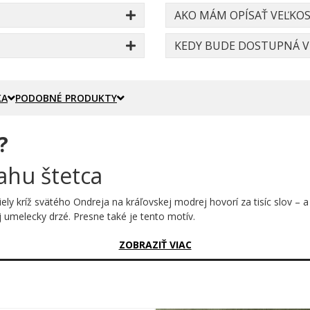
AKO MÁM OPÍSAŤ VEĽKOS
KEDY BUDE DOSTUPNÁ VE
KA
PODOBNÉ PRODUKTY
?
ahu štetca
Biely kríž svätého Ondreja na kráľovskej modrej hovorí za tisíc slov 
j umelecky drzé. Presne také je tento motív.
sný?
ZOBRAZIŤ VIAC
ky encyklopédie. Je namaľovaná – s charakterom, s energiou, s tými kr
odrá je sýta, biela čistá a celý dizajn má v sebe niečo surové a auten