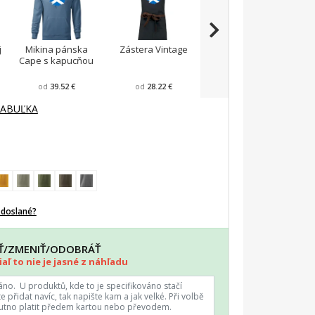
j
Mikina pánska
Zástera Vintage
Pánska zástera na
Cape s kapucňou
varenie
F
od
39.52 €
od
28.22 €
od
23.87 €
TABUĽKA
odoslané?
AŤ/ZMENIŤ/ODOBRÁŤ
aľ to nie je jasné z náhľadu