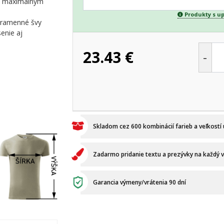
 s maximálnym
Produkty s u
é ramenné švy
enie aj
23.43
€
-
Skladom cez 600 kombinácií farieb a veľkostí
Zadarmo pridanie textu a prezývky na každý 
Garancia výmeny/vrátenia 90 dní