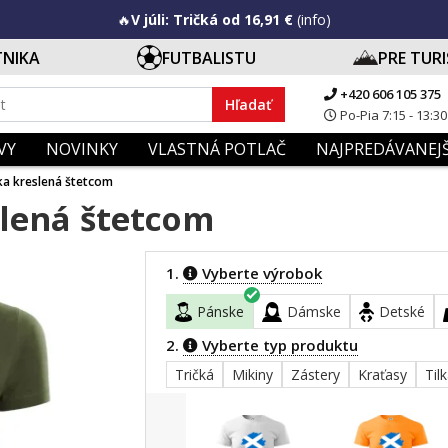
🔥
V júli: Tričká od 16,91 €
(info)
TNIKA
FUTBALISTU
PRE TUR
+420 606 105 375
Hľadať
Po-Pia 7:15 - 13:30
VY
NOVINKY
VLASTNÁ POTLAČ
NAJPREDÁVANEJŠ
ka kreslená štetcom
slená štetcom
1.
Vyberte výrobok
Pánske
Dámske
Detské
2.
Vyberte typ produktu
Tričká
Mikiny
Zástery
Kraťasy
Til