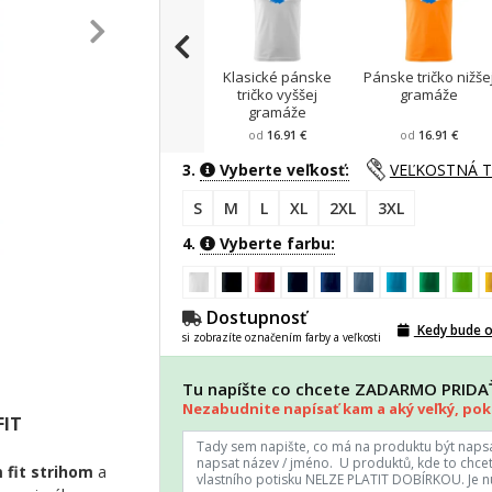
Klasické pánske
Pánske tričko nižše
tričko vyššej
gramáže
gramáže
od
16.91 €
od
16.91 €
3.
Vyberte veľkosť:
VEĽKOSTNÁ 
S
M
L
XL
2XL
3XL
4.
Vyberte farbu:
Dostupnosť
Kedy bude 
si zobrazíte označením farby a veľkosti
Tu napíšte co chcete ZADARMO PRID
Nezabudnite napísať kam a aký veľký, poki
FIT
 fit strihom
a