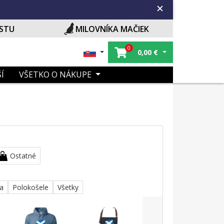
ISTU
MILOVNÍKA MAČIEK
0
0,00
€
Í
VŠETKO O NÁKUPE
Ostatné
ka
Polokošele
Všetky