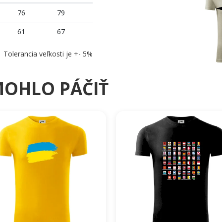
76
79
61
67
Tolerancia veľkosti je +- 5%
MOHLO PÁČIŤ