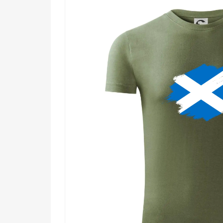
Komu urobí radosť?
🌟 Hrdým Škótom a všetkým, ktorí majú k tej
🔥 Fanúšikom športu, ktorí chcú ukázať, za 
💡 Cestovateľom a milovníkom kultúry, ktorí
🎯 Každému, kto chce štýlový motív s príb
Škótsko ťa volá. Odpovedz mu s noblesou. Vyber si 