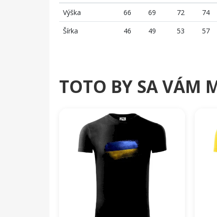
Výška
66
69
72
74
Šírka
46
49
53
57
TOTO BY SA VÁM 