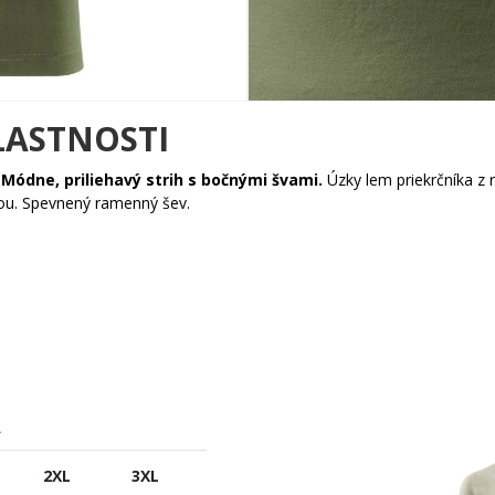
LASTNOSTI
.
Módne, priliehavý strih s bočnými švami.
Úzky lem priekrčníka z
kou. Spevnený ramenný šev.
A
2XL
3XL