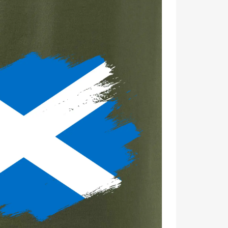
umeleckým šmrncom. 💪