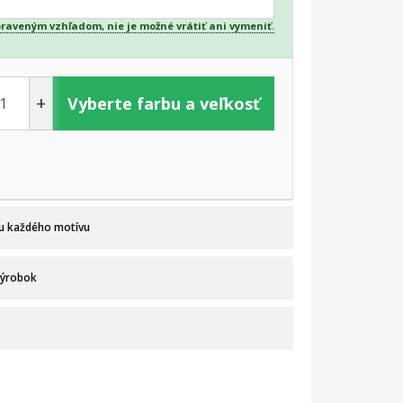
praveným vzhľadom, nie je možné vrátiť ani vymeniť.
+
Vyberte farbu a veľkosť
 u každého motívu
výrobok