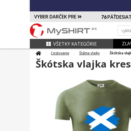
VYBER DARČEK PRE
PÄŤDESIA
ZĽA
VŠETKY KATEGÓRIE
Cestovanie
Štátne vlajky
Škótska vlaj
Škótska vlajka kre