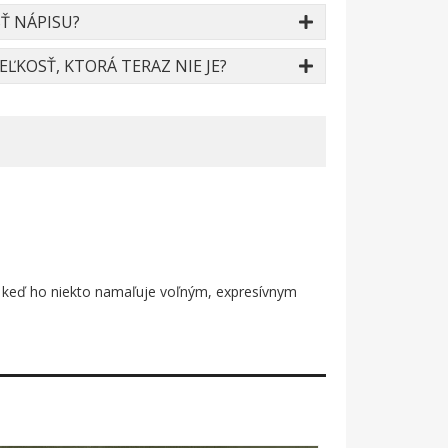
Ť NÁPISU?
ĽKOSŤ, KTORÁ TERAZ NIE JE?
– a keď ho niekto namaľuje voľným, expresívnym
ásnymi roztrepenými okrajmi, ktoré dávajú pocit,
tické. Žiadna sterilná grafika, len čistá výtvarná