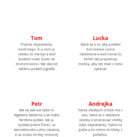
Tom
Lucka
Prijíma objednávky,
Stará sa o to, aby potlače
kontroluje, či u nich je
boli krásne rovno
všetko čo má byť a keď
nažehlené a keď nemá čo
budete volať, bude na
žehliť, tak pripravuje
druhom konci. Má starosť
motívy, aby ste mali z čoho
väčšinu potlačí a grafík
vyberať.
Petr
Andrejka
Má na starosť naše tri
Farby všetkých tričiek má v
digitálne tlačiarne a ak máte
oku, stará sa o skladové
farebnú potlač, tak ju
zásoby a pripravuje všetky
vyrábal práve Peter, so
Vaše objednávky. Výborne
starostlivosťou jeho vlastnej
pečie a to nielen hrnčeky s
a za zvuku tvrdej rockovej
potlačou.