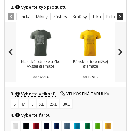
2.
Vyberte typ produktu
Tričká
Mikiny
Zástery
Kraťasy
Tilka
Polokošele
Klasické pánske tričko
Pánske tričko nižšej
Mikin
vyššej gramáže
gramáže
od
16.91 €
od
16.91 €
3.
Vyberte veľkosť:
VEĽKOSTNÁ TABUĽKA
S
M
L
XL
2XL
3XL
4.
Vyberte farbu: