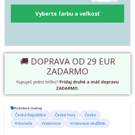
Vyberte farbu a veľkosť
🚚 DOPRAVA OD 29 EUR
ZADARMO
Kupuješ jedno tričko?
Pridaj druhé a máš dopravu
ZADARMO.
Podobné motívy
Česká Republika
České hory
Česko
Krkonoše
Vrstevnice
Vrstevnice obdĺžnik