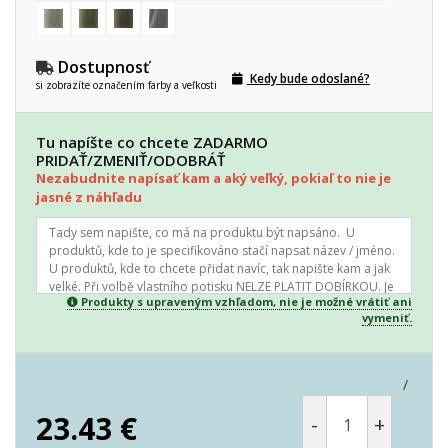
Dostupnosť
Kedy bude odoslané?
si zobrazíte označením farby a veľkosti
Tu napíšte co chcete ZADARMO
PRIDAŤ/ZMENIŤ/ODOBRÁŤ
Nezabudnite napísať kam a aký veľký, pokiaľ to nie je
jasné z náhľadu
Produkty s upraveným vzhľadom, nie je možné vrátiť ani
vymeniť.
/
23.43
€
-
+