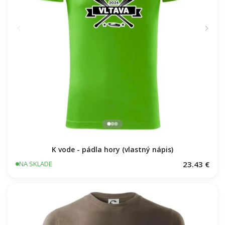
K vode - pádla hory (vlastný nápis)
23.43 €
NA SKLADE