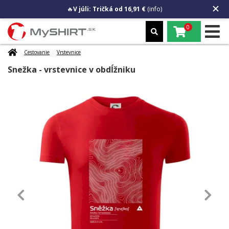
🔥
V júli: Tričká od 16,91 €
(info)
0
Cestovanie
Vrstevnice
Snežka - vrstevnice v obdĺžniku