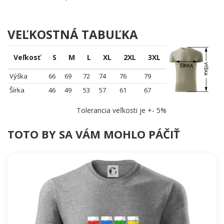
hory u srdce, aniž by museli používat kýčovité ilustrace.
Sněžka v tomto podání není jen suvenýr, je to vyjádření identity.
VEĽKOSTNÁ TABUĽKA
Veľkosť
S
M
L
XL
2XL
3XL
Výška
66
69
72
74
76
79
Šírka
46
49
53
57
61
67
Tolerancia veľkosti je +- 5%
TOTO BY SA VÁM MOHLO PÁČIŤ