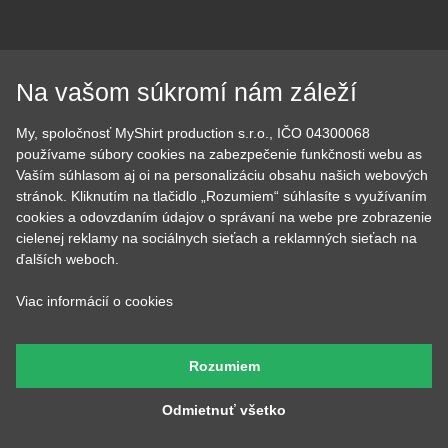
KATEGÓRIE
Na vašom súkromí nám záleží
Tipy na darčeky
Narodeninové
Všetky motívy
Nápisy
My, spoločnosť MyShirt production s.r.o., IČO 04300068
Darčekové poukazy
Povolania
používame súbory cookies na zabezpečenie funkčnosti webu as
Auto - Moto
Pre kamarátky a kamarátov
Vaším súhlasom aj oi na personalizáciu obsahu našich webových
Hrnčeky
Rodinné
stránok. Kliknutím na tlačidlo „Rozumiem“ súhlasíte s využívaním
Cestovanie
Sex
cookies a odovzdaním údajov o správaní na webe pre zobrazenie
EKG - moje srdce bije
Športy
cielenej reklamy na sociálnych sieťach a reklamných sieťach na
ďalších weboch.
Evolúcia
Školské
Film a Seriál
Tehotenské tričká
Viac informácií o cookies
Geek
Vianoce a Veľká noc
Hobby
Vojenské
Hudobné
Významné dni
Rozumiem
Jedlo, pitie a relax
Zvierata
Kvetiny
MyShirt
Odmietnuť všetko
Láska