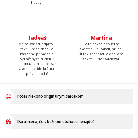
hudby.
Tadeáš
Martina
Má na starosť prípravu
Tá to nakoniec všetko
textilu pred tlačou a
skontroluje, zabalí, prilepí
následné priradenie
štítok s adresou a dohliada
vytlačených tričiek k
aby to kuriér odviezol.
objednávkam, takže Vám
nakoniec príde krásna a
správna potlač.
Poteš niekoho originálnym darčekom
Daruj niečo, čo v bežnom obchode nenájdeš