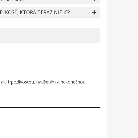
ĽKOSŤ, KTORÁ TERAZ NIE JE?
u, ale trpezlivosťou, nadšením a nekonečnou
 záchrannej misii. Na hrudi mu svieti zlaté „S" –
drží ceruzku, ktorá mu svieti ako maják. Celý motív