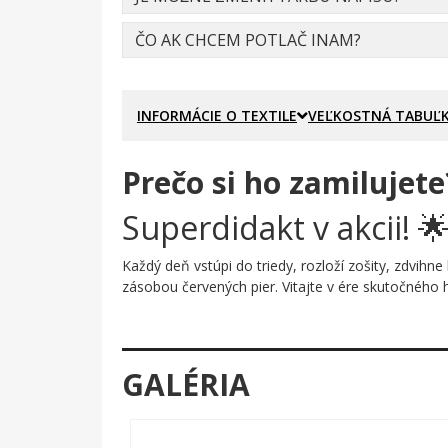
ČO AK CHCEM POTLAČ INAM?
INFORMÁCIE O TEXTILE
VEĽKOSTNÁ TABUĽ
Prečo si ho zamilujete
Superdidakt v akcii! 
Každý deň vstúpi do triedy, rozloží zošity, zdvihn
zásobou červených pier. Vitajte v ére skutočného h
Prečo je tento motív úža
Na potlači ožíva rozkošná kresba chlapca v červen
GALÉRIA
symbol vzdelania a odhodlania. V jednej ruke zvier
je hravý, farebný a plný energie – presne taký, akí 