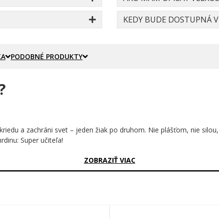
KEDY BUDE DOSTUPNÁ VE
KA
PODOBNÉ PRODUKTY
?

e kriedu a zachráni svet – jeden žiak po druhom. Nie plášťom, nie silo
rdinu: Super učiteľa!
sný?
ZOBRAZIŤ VIAC
om hrdinsky kostýme s žiarivozeleným plášťom, ktorý sa vzdúva ako pri
a knihy (vedomosti sú predsa najsilnejšia zbraň), v druhej triumfálne 
sú tí najlepší pedagógovia.