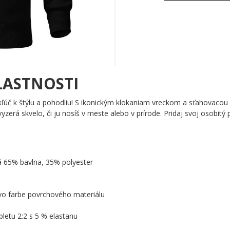
LASTNOSTI
kľúč k štýlu a pohodliu! S ikonickým klokaniam vreckom a sťahovacou
vyzerá skvelo, či ju nosíš v meste alebo v prírode. Pridaj svoj osobitý p
á 65% bavlna, 35% polyester
 vo farbe povrchového materiálu
letu 2:2 s 5 % elastanu