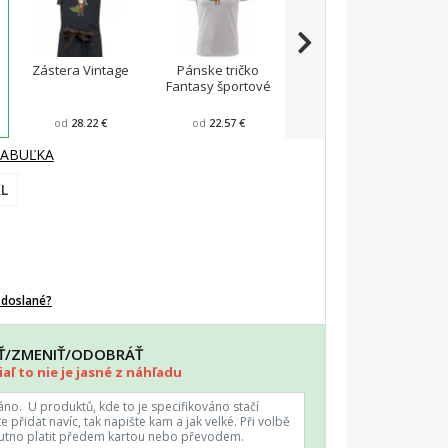
Zástera Vintage
Pánske tričko
Viper FIT - Pánske
A
Fantasy športové
zúžené tričko
od
28.22 €
od
22.57 €
od
23.43 €
TABUĽKA
L
odoslané?
AŤ/ZMENIŤ/ODOBRÁŤ
aľ to nie je jasné z náhľadu