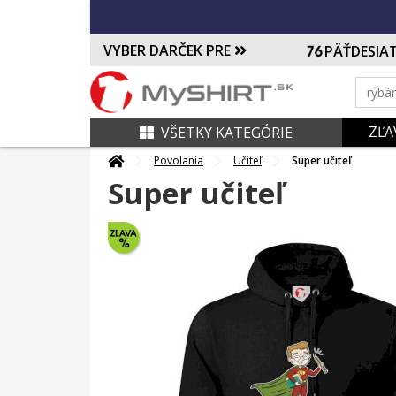
VYBER DARČEK PRE
PÄŤDESIA
ZĽA
VŠETKY KATEGÓRIE
Povolania
Učiteľ
Super učiteľ
Super učiteľ