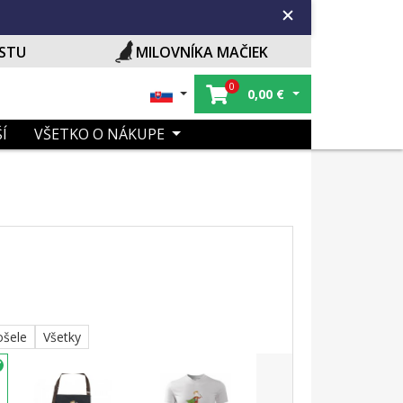
ISTU
MILOVNÍKA MAČIEK
0
0,00
€
Í
VŠETKO O NÁKUPE
ošele
Všetky