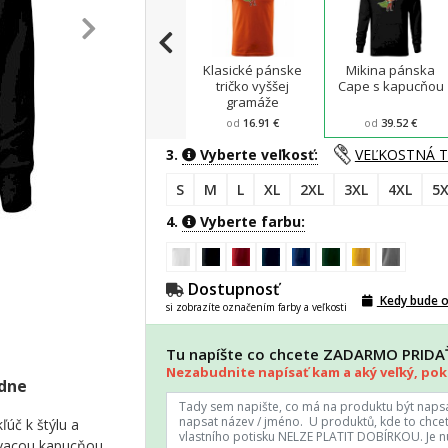
Klasické pánske
Mikina pánska
tričko vyššej
Cape s kapucňou
gramáže
od
16.91 €
od
39.52 €
3.
Vyberte veľkosť:
VEĽKOSTNÁ 
S
M
L
XL
2XL
3XL
4XL
5X
4.
Vyberte farbu:
Dostupnosť
Kedy bude 
si zobrazíte označením farby a veľkosti
Tu napíšte co chcete ZADARMO PRID
Nezabudnite napísať kam a aký veľký, poki
adne
ľúč k štýlu a
ovacou kapucňou