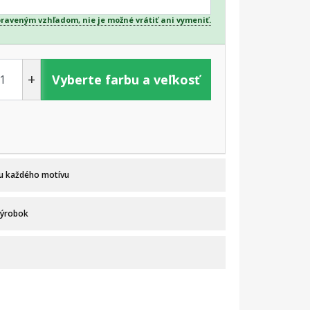
praveným vzhľadom, nie je možné vrátiť ani vymeniť.
+
Vyberte farbu a veľkosť
 u každého motívu
výrobok