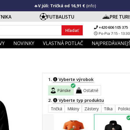
🔥
V júli: Tričká od 16,91 €
(info)
TNIKA
FUTBALISTU
PRE TUR
+420 606 105 375
Hľadať
Po-Pia 7:15 - 13:30
VY
NOVINKY
VLASTNÁ POTLAČ
NAJPREDÁVANEJŠ
1.
Vyberte výrobok
Pánske
Ostatné
2.
Vyberte typ produktu
Tričká
Mikiny
Zástery
Tilka
Polok