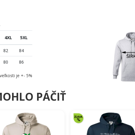
A
4XL
5XL
82
84
80
86
veľkosti je +- 5%
MOHLO PÁČIŤ