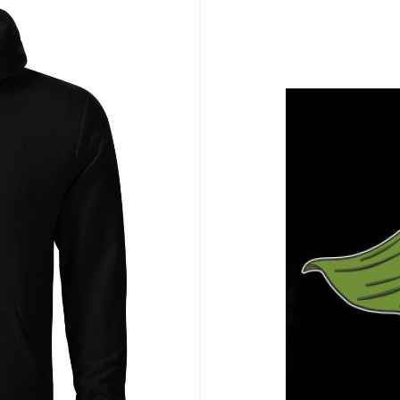
žia nosit hrdinský titul
ny darček k Dňu učiteľov
u učiteľovi s úsmevom
opnosti sa skrývajú za katedrou
 – ale keď ho oblečú, celá trieda to pocíti. Urob radosť svojmu obľúbe