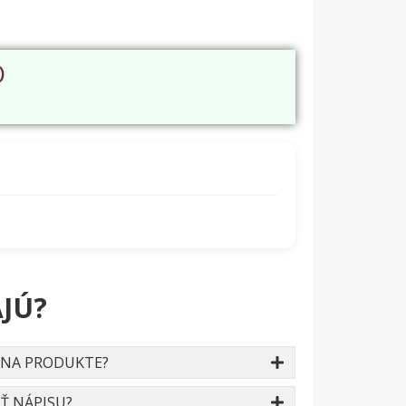
O
JÚ?
 NA PRODUKTE?
Ť NÁPISU?