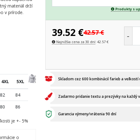
tný materiál drží
Produkty s u
bo v prírode.
39.52
€
42.57
€
-
Najnižšia cena za 30 dní
:
42.57
€
Skladom cez 600 kombinácií farieb a veľkostí
4XL
5XL
82
84
Zadarmo pridanie textu a prezývky na každý 
80
86
Garancia výmeny/vrátenia 90 dní
kosti je +- 5%
ormácie o