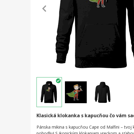
Klasická klokanka s kapucňou čo vám s
Pánska mikina s kapucňou Cape od Malfini – tvoj k
pohodliu! S ikonickým klokaniam vreckom a sťah