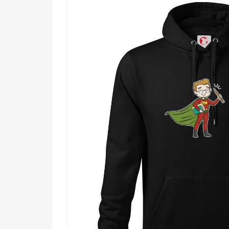
Komu urobí radosť?
🌟 Každému učiteľovi a učiteľke, ktorí si zaslú
🎯 Kolegom a priateľom hľadajúcim originál
💡 Rodičom, ktorí chcú poďakovať triednem
🔥 Všetkým, čo vedia, že skutočné supersch
Pretože najväčší hrdinovia nenosia plášť každý deň
vystihuje na sto percent! ✨