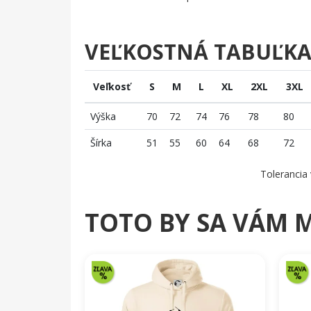
VEĽKOSTNÁ TABUĽK
Veľkosť
S
M
L
XL
2XL
3XL
Výška
70
72
74
76
78
80
Šírka
51
55
60
64
68
72
Tolerancia 
TOTO BY SA VÁM 