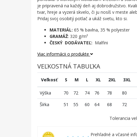
je pripravená na každý deň aj dobrodružstvo. Kvali
tvar, hreje a vyzerá skvelo, či ju nosíš v meste ale
Pridaj svoj osobitý potlač a ukáž svetu, kto si.
MATERIÁL:
65 % bavlna, 35 % polyester
GRAMÁŽ
: 320 g/m²
ČESKÝ DODÁVATEĽ:
Malfini
Viac informácii o produkte
VEĽKOSTNÁ TABUĽKA
Veľkosť
S
M
L
XL
2XL
3XL
Výška
70
72
74
76
78
80
Šírka
51
55
60
64
68
72
Tolerancia veľ
Prehľadné a včasné inf