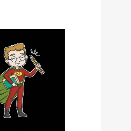
nému pedagógovi a dopraj mu motív, ktorý ho