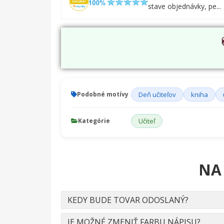
stave objednávky, pe...
Podobné motívy
Deň učiteľov
kniha
Kategórie
Učiteľ
NA
KEDY BUDE TOVAR ODOSLANÝ?
JE MOŽNÉ ZMENIŤ FARBU NÁPISU?