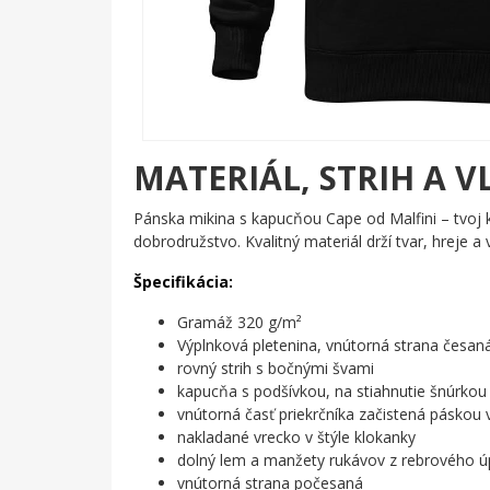
MATERIÁL, STRIH A V
Pánska mikina s kapucňou Cape od Malfini – tvoj 
dobrodružstvo. Kvalitný materiál drží tvar, hreje a 
Špecifikácia:
Gramáž 320 g/m²
Výplnková pletenina, vnútorná strana česan
rovný strih s bočnými švami
kapucňa s podšívkou, na stiahnutie šnúrkou
vnútorná časť priekrčníka začistená páskou
nakladané vrecko v štýle klokanky
dolný lem a manžety rukávov z rebrového úp
vnútorná strana počesaná