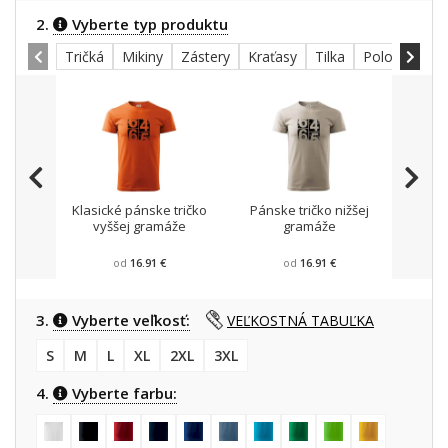
2.
Vyberte typ produktu
Tričká
Mikiny
Zástery
Kraťasy
Tilka
Polokošele
Klasické pánske tričko
Pánske tričko nižšej
Mikin
vyššej gramáže
gramáže
od
16.91 €
od
16.91 €
3.
Vyberte veľkosť:
VEĽKOSTNÁ TABUĽKA
S
M
L
XL
2XL
3XL
4.
Vyberte farbu: