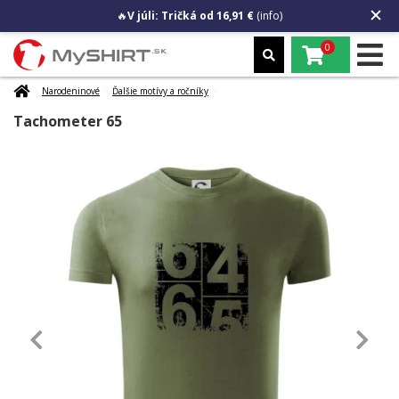
🔥
V júli: Tričká od 16,91 €
(info)
0
Narodeninové
Ďalšie motívy a ročníky
Tachometer 65