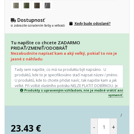
Dostupnosť
Kedy bude odoslané?
si zobrazíte označením farby a veľkosti
Tu napíšte co chcete ZADARMO
PRIDAŤ/ZMENIŤ/ODOBRÁŤ
Nezabudnite napísať kam a aký veľký, pokiaľ to nie je
jasné z náhľadu
Produkty s upraveným vzhľadom, nie je možné vrátiť ani
vymeniť.
/
23.43
€
-
+