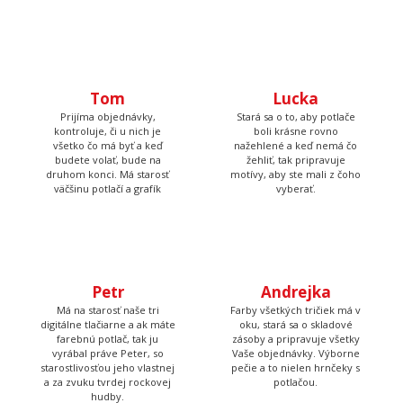
Tom
Lucka
Prijíma objednávky,
Stará sa o to, aby potlače
kontroluje, či u nich je
boli krásne rovno
všetko čo má byť a keď
nažehlené a keď nemá čo
budete volať, bude na
žehliť, tak pripravuje
druhom konci. Má starosť
motívy, aby ste mali z čoho
väčšinu potlačí a grafík
vyberať.
Petr
Andrejka
Má na starosť naše tri
Farby všetkých tričiek má v
digitálne tlačiarne a ak máte
oku, stará sa o skladové
farebnú potlač, tak ju
zásoby a pripravuje všetky
vyrábal práve Peter, so
Vaše objednávky. Výborne
starostlivosťou jeho vlastnej
pečie a to nielen hrnčeky s
a za zvuku tvrdej rockovej
potlačou.
hudby.
Tadeáš
Martina