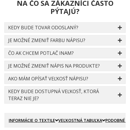
NA ČO SA ZÁKAZNÍCI ČASTO
PÝTAJÚ?
KEDY BUDE TOVAR ODOSLANÝ?
JE MOŽNÉ ZMENIŤ FARBU NÁPISU?
ČO AK CHCEM POTLAČ INAM?
JE MOŽNÉ ZMENIŤ NÁPIS NA PRODUKTE?
AKO MÁM OPÍSAŤ VEĽKOSŤ NÁPISU?
KEDY BUDE DOSTUPNÁ VEĽKOSŤ, KTORÁ
TERAZ NIE JE?
INFORMÁCIE O TEXTILE
VEĽKOSTNÁ TABUĽKA
PODOBNÉ P