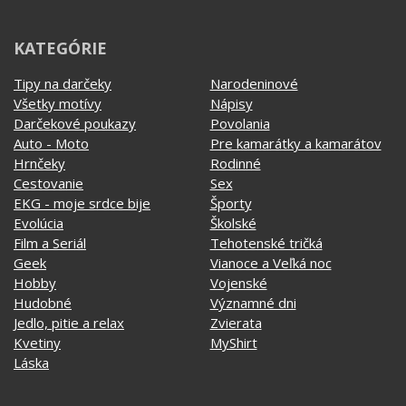
Darčekové poukazy
Povolania
Auto - Moto
Pre kamarátky a kamarátov
Hrnčeky
Rodinné
Cestovanie
Sex
EKG - moje srdce bije
Športy
Evolúcia
Školské
Film a Seriál
Tehotenské tričká
Geek
Vianoce a Veľká noc
Hobby
Vojenské
Hudobné
Významné dni
Jedlo, pitie a relax
Zvierata
Kvetiny
MyShirt
Láska
SOCIÁLNE SIETE