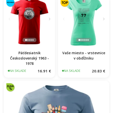
Päťdesiatnik
Vaše miesto - vrstevnice
Československý 1963 -
v obdĺžniku
1978
16.91 €
20.83 €
NA SKLADE
NA SKLADE