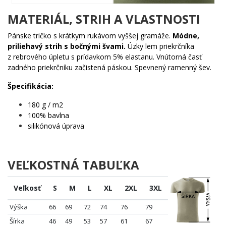
🔥 Každému, kto oslavuje 65. narodeniny s úsmevom a
štýlom
MATERIÁL, STRIH A VLASTNOSTI
🎯 Ľuďom, ktorí vedia, že vek je len číslo – a toto číslo
vyzerá skvele
Pánske tričko s krátkym rukávom vyššej gramáže.
Módne,
💪 Tým, čo majú za sebou 65 rokov skúseností a pred
priliehavý strih s bočnými švami.
Úzky lem priekrčníka
sebou ešte kopu kilometrov
z rebrového úpletu s prídavkom 5% elastanu. Vnútorná časť
✨ Každému hľadajúcemu originálny darček, ktorý
zadného priekrčníku začistená páskou. Spevnený ramenný šev.
nezapadne do zabudnutia
Špecifikácia:
Život má najlepšie kilometre ešte pred sebou. Zaisti si tento motív
ešte dnes a daruj niekomu (alebo sebe) kúsok štýlu, ktorý sa nedá
180 g / m2
prehliadnuť! 🌟
100% bavlna
silikónová úprava
VEĽKOSTNÁ TABUĽKA
Veľkosť
S
M
L
XL
2XL
3XL
Výška
66
69
72
74
76
79
Šírka
46
49
53
57
61
67