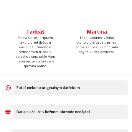
Má na starosť prípravu
Tá to nakoniec všetko
textilu pred tlačou a
skontroluje, zabalí, prilepí
následné priradenie
štítok s adresou a dohliada
vytlačených tričiek k
aby to kuriér odviezol.
objednávkam, takže Vám
nakoniec príde krásna a
správna potlač.
Poteš niekoho originálnym darčekom
Daruj niečo, čo v bežnom obchode nenájdeš
Ukáž, že aj mäkký darček môže byť pecka!
VŠETKO O NÁKUPE