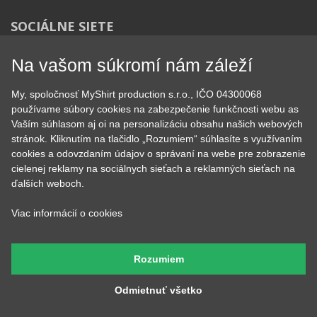
KONTAKT
MyShirt production s.r.o.
Na vašom súkromí nám záleží
+420 606 105 375
info@myshirt.cz
My, spoločnosť MyShirt production s.r.o., IČO 04300068
používame súbory cookies na zabezpečenie funkčnosti webu as
Vaším súhlasom aj oi na personalizáciu obsahu našich webových
Podhorská 752/50
stránok. Kliknutím na tlačidlo „Rozumiem“ súhlasíte s využívaním
46601 Jablonec nad Nisou, Česko
cookies a odovzdaním údajov o správaní na webe pre zobrazenie
cielenej reklamy na sociálnych sieťach a reklamných sieťach na
ďalších weboch.
Viac informácií o cookies
Rozumiem
Heureka
Odmietnuť všetko