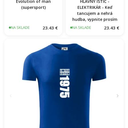
Evolution of man
HLAVNÝ ISTIČ -
(supersport)
ELEKTRIKÁR - Keď
tancujem a nehrá
hudba, vypnite prosím
23.43 €
23.43 €
NA SKLADE
NA SKLADE