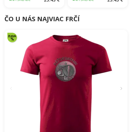
Husľový kľúč kvety
Tancujúci Santa a sob
23.43 €
23.43 €
NA SKLADE
NA SKLADE
ČO U NÁS NAJVIAC FRČÍ