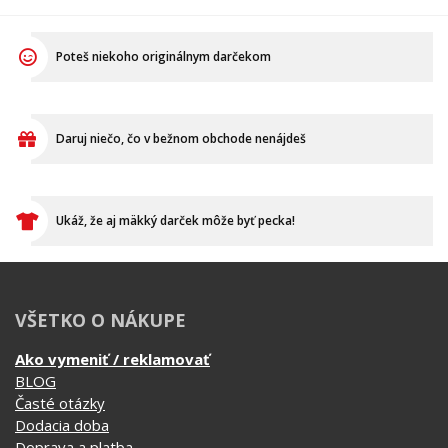
textilu pred tlačou a
skontroluje, zabalí, prilepí
následné priradenie
štítok s adresou a dohliada
vytlačených tričiek k
aby to kuriér odviezol.
objednávkam, takže Vám
nakoniec príde krásna a
správna potlač.
Poteš niekoho originálnym darčekom
Daruj niečo, čo v bežnom obchode nenájdeš
Ukáž, že aj mäkký darček môže byť pecka!
VŠETKO O NÁKUPE