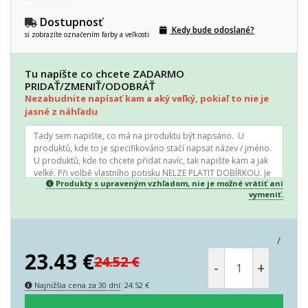
Dostupnosť
Kedy bude odoslané?
si zobrazíte označením farby a veľkosti
Tu napíšte co chcete ZADARMO
PRIDAŤ/ZMENIŤ/ODOBRÁŤ
Nezabudnite napísať kam a aký veľký, pokiaľ to nie je
jasné z náhľadu
Produkty s upraveným vzhľadom, nie je možné vrátiť ani
vymeniť.
/
23.43
€
24.52
€
-
+
Najnižšia cena za 30 dní
:
24.52
€