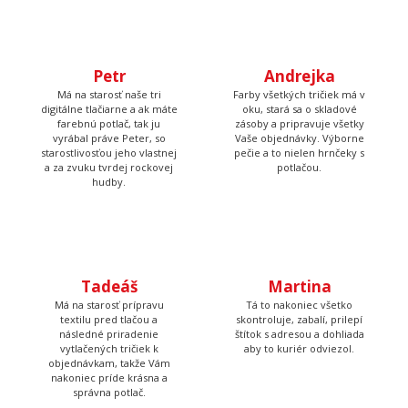
kontroluje, či u nich je
boli krásne rovno
všetko čo má byť a keď
nažehlené a keď nemá čo
budete volať, bude na
žehliť, tak pripravuje
druhom konci. Má starosť
motívy, aby ste mali z čoho
väčšinu potlačí a grafík
vyberať.
Petr
Andrejka
Má na starosť naše tri
Farby všetkých tričiek má v
digitálne tlačiarne a ak máte
oku, stará sa o skladové
farebnú potlač, tak ju
zásoby a pripravuje všetky
vyrábal práve Peter, so
Vaše objednávky. Výborne
starostlivosťou jeho vlastnej
pečie a to nielen hrnčeky s
a za zvuku tvrdej rockovej
potlačou.
hudby.
Tadeáš
Martina
Má na starosť prípravu
Tá to nakoniec všetko