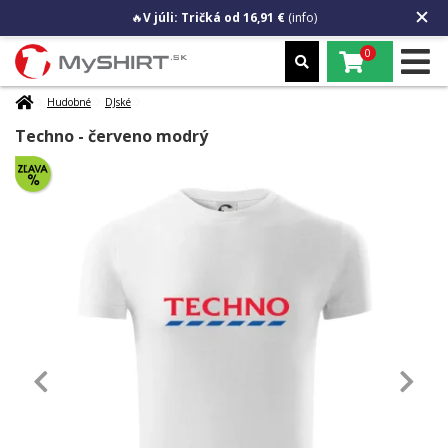
🔥
V júli: Tričká od 16,91 €
(info)
0
Hudobné
DJské
Techno - červeno modrý