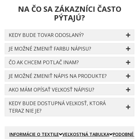
NA ČO SA ZÁKAZNÍCI ČASTO
PÝTAJÚ?
KEDY BUDE TOVAR ODOSLANÝ?
JE MOŽNÉ ZMENIŤ FARBU NÁPISU?
ČO AK CHCEM POTLAČ INAM?
JE MOŽNÉ ZMENIŤ NÁPIS NA PRODUKTE?
AKO MÁM OPÍSAŤ VEĽKOSŤ NÁPISU?
KEDY BUDE DOSTUPNÁ VEĽKOSŤ, KTORÁ
TERAZ NIE JE?
INFORMÁCIE O TEXTILE
VEĽKOSTNÁ TABUĽKA
PODOBNÉ P