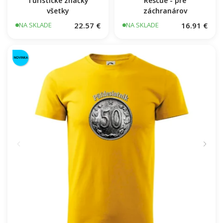
Turistické značky
Rescue - pre
všetky
záchranárov
22.57 €
16.91 €
NA SKLADE
NA SKLADE