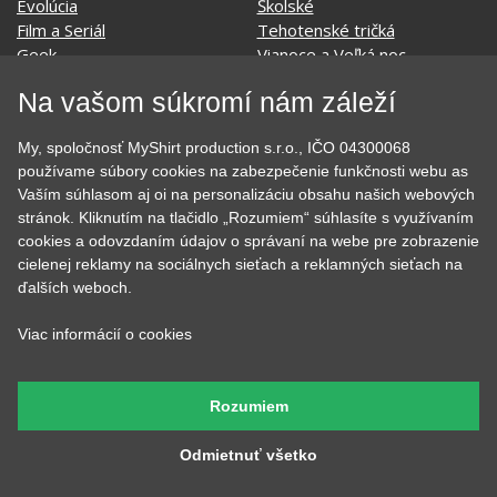
Darčekové poukazy
Povolania
Auto - Moto
Pre kamarátky a kamarátov
Hrnčeky
Rodinné
Cestovanie
Sex
Na vašom súkromí nám záleží
EKG - moje srdce bije
Športy
Evolúcia
Školské
Film a Seriál
Tehotenské tričká
My, spoločnosť MyShirt production s.r.o., IČO 04300068
Geek
Vianoce a Veľká noc
používame súbory cookies na zabezpečenie funkčnosti webu as
Vaším súhlasom aj oi na personalizáciu obsahu našich webových
Hobby
Vojenské
stránok. Kliknutím na tlačidlo „Rozumiem“ súhlasíte s využívaním
Hudobné
Významné dni
cookies a odovzdaním údajov o správaní na webe pre zobrazenie
Jedlo, pitie a relax
Zvierata
cielenej reklamy na sociálnych sieťach a reklamných sieťach na
Kvetiny
MyShirt
ďalších weboch.
Láska
Viac informácií o cookies
SOCIÁLNE SIETE
Rozumiem
Odmietnuť všetko