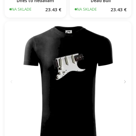
Dead Bull
Dnes to nedávam
23.43 €
23.43 €
NA SKLADE
NA SKLADE