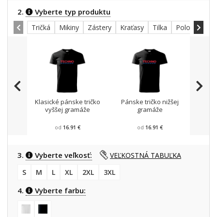
2.
Vyberte typ produktu
Tričká
Mikiny
Zástery
Kraťasy
Tilka
Polokošele
Klasické pánske tričko
Pánske tričko nižšej
Mikin
vyššej gramáže
gramáže
od
16.91 €
od
16.91 €
3.
Vyberte veľkosť:
VEĽKOSTNÁ TABUĽKA
S
M
L
XL
2XL
3XL
4.
Vyberte farbu: