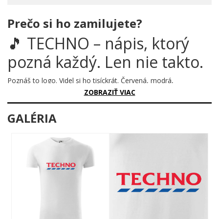
Prečo si ho zamilujete?
🎵 TECHNO – nápis, ktorý
pozná každý. Len nie takto.
Poznáš to logo. Videl si ho tisíckrát. Červená, modrá,
nezameniteľný štýl. Ale toto nie je supermarket – toto je
tričko
ZOBRAZIŤ VIAC
pre milovníkov techno scény
, ktorí ocenia vtipnú paródiu
naplno. Pretože nakupovať v Techne je zážitok iného druhu.
GALÉRIA
Motív
„Techno – červeno modrý"
je rafinovaná paródia
stylizovaná do podoby globálne známeho loga. Jednoduchý
nápis TECHNO v tučných červených písmenách s modrými
šrafovanými prúžkami – a výsledok je geniálne dvojzmyselný.
Každý pozná, každý sa zasmieje, každý chce vedieť, kde si to
vzal.
Pre koho je toto tričko stvorené?
DJovia a techno nadšenci
, ktorí milujú hudbu aj dobrý