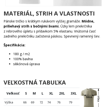
vtip
Návštevníci festivalov
, ktorí chcú vyniknúť z davu
MATERIÁL, STRIH A VLASTNOSTI
originálnym spôsobom
Každý, kto stojí v supermarkete a premýšľa
o
Pánske tričko s krátkym rukávom vyššej gramáže.
Módne,
lepšom živote na tanečnom parkete
priliehavý strih s bočnými švami.
Úzky lem priekrčníka
Milovníci chytrých paródií
, kde dvojitý zmysel funguje
z rebrového úpletu s prídavkom 5% elastanu. Vnútorná časť
dokonale
zadného priekrčníku začistená páskou. Spevnený ramenný šev.
Tričko je
skvelý darček pre DJa, techno fanúšikov alebo
Špecifikácia:
jednoducho pre každého s dobrým zmyslom pre humor
.
Na festivale, v klube alebo na nákupoch – vždy vyvolá reakciu.
180 g / m2
🎧😄
100% bavlna
silikónová úprava
Techno. Nie je to supermarket. Aj keď rad na vstupe to niekedy
pripomína.
VEĽKOSTNÁ TABUĽKA
Veľkosť
S
M
L
XL
2XL
3XL
Výška
66
69
72
74
76
79