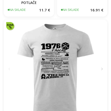
BEZPOTLAČE / BEZ
Škola volá - farebné
POTLAČE
11.7 €
16.91 €
NA SKLADE
NA SKLADE