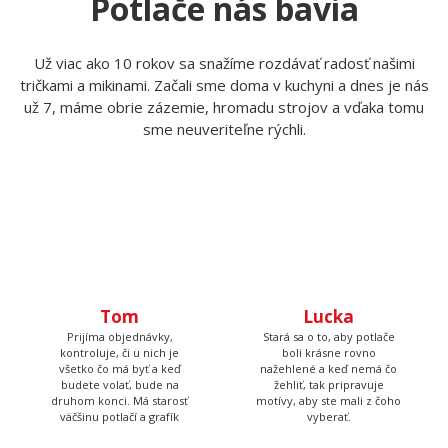
Zavolajte nám
Napíšte nám
+420 606 105 375
info@myshirt.cz
Po-Pia 7:15 - 13:30
Potlače nás bavia
Už viac ako 10 rokov sa snažíme rozdávať radosť našimi
tričkami a mikinami. Začali sme doma v kuchyni a dnes je nás
už 7, máme obrie zázemie, hromadu strojov a vďaka tomu
sme neuveriteľne rýchli.
Tom
Lucka
Prijíma objednávky,
Stará sa o to, aby potlače