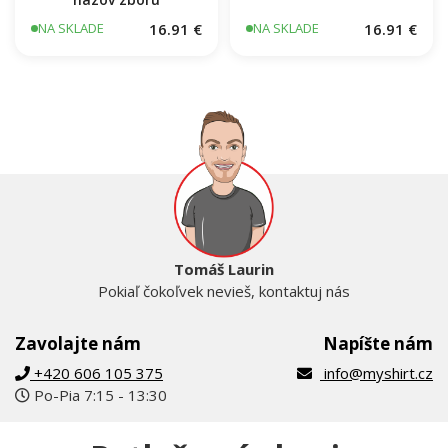
Hasiči - žltý nápis - váš
Hory EKG
názov zboru
16.91 €
16.91 €
NA SKLADE
NA SKLADE
Tomáš Laurin
Pokiaľ čokoľvek nevieš, kontaktuj nás