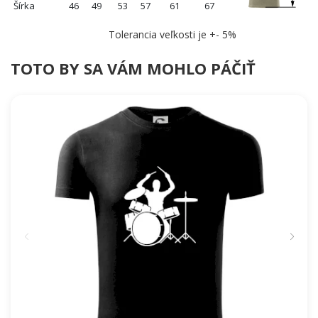
Šírka
46
49
53
57
61
67
Tolerancia veľkosti je +- 5%
TOTO BY SA VÁM MOHLO PÁČIŤ