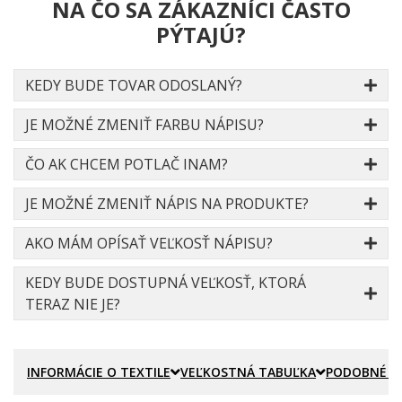
NA ČO SA ZÁKAZNÍCI ČASTO
PÝTAJÚ?
KEDY BUDE TOVAR ODOSLANÝ?
JE MOŽNÉ ZMENIŤ FARBU NÁPISU?
ČO AK CHCEM POTLAČ INAM?
JE MOŽNÉ ZMENIŤ NÁPIS NA PRODUKTE?
AKO MÁM OPÍSAŤ VEĽKOSŤ NÁPISU?
KEDY BUDE DOSTUPNÁ VEĽKOSŤ, KTORÁ
TERAZ NIE JE?
INFORMÁCIE O TEXTILE
VEĽKOSTNÁ TABUĽKA
PODOBNÉ P