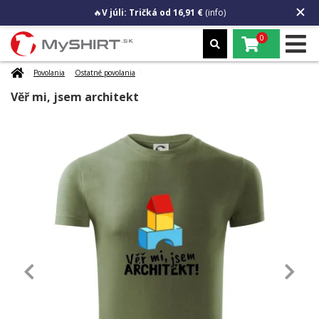
🔥
V júli: Tričká od 16,91 €
(info)
0
Povolania
Ostatné povolania
Věř mi, jsem architekt