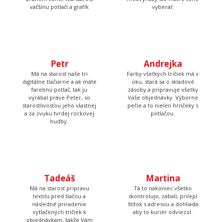
druhom konci. Má starosť
motívy, aby ste mali z čoho
väčšinu potlačí a grafík
vyberať.
Petr
Andrejka
Má na starosť naše tri
Farby všetkých tričiek má v
digitálne tlačiarne a ak máte
oku, stará sa o skladové
farebnú potlač, tak ju
zásoby a pripravuje všetky
vyrábal práve Peter, so
Vaše objednávky. Výborne
starostlivosťou jeho vlastnej
pečie a to nielen hrnčeky s
a za zvuku tvrdej rockovej
potlačou.
hudby.
Tadeáš
Martina
Má na starosť prípravu
Tá to nakoniec všetko
textilu pred tlačou a
skontroluje, zabalí, prilepí
následné priradenie
štítok s adresou a dohliada
vytlačených tričiek k
aby to kuriér odviezol.
objednávkam, takže Vám
nakoniec príde krásna a
správna potlač.