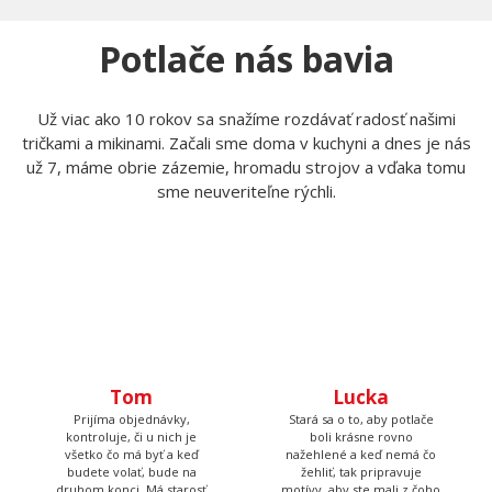
Zavolajte nám
Napíšte nám
+420 606 105 375
info@myshirt.cz
Po-Pia 7:15 - 13:30
Potlače nás bavia
Už viac ako 10 rokov sa snažíme rozdávať radosť našimi
tričkami a mikinami. Začali sme doma v kuchyni a dnes je nás
už 7, máme obrie zázemie, hromadu strojov a vďaka tomu
sme neuveriteľne rýchli.
Tom
Lucka
Prijíma objednávky,
Stará sa o to, aby potlače
kontroluje, či u nich je
boli krásne rovno
všetko čo má byť a keď
nažehlené a keď nemá čo
budete volať, bude na
žehliť, tak pripravuje