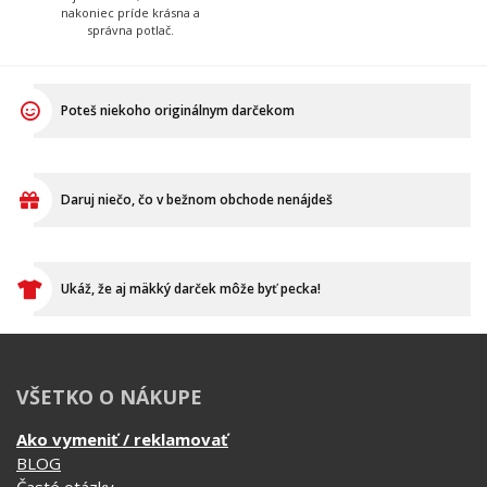
Poteš niekoho originálnym darčekom
Daruj niečo, čo v bežnom obchode nenájdeš
Ukáž, že aj mäkký darček môže byť pecka!
VŠETKO O NÁKUPE
Ako vymeniť / reklamovať
BLOG
Časté otázky
Dodacia doba
Doprava a platba
Ako merať?
Ako sa starať o textil?