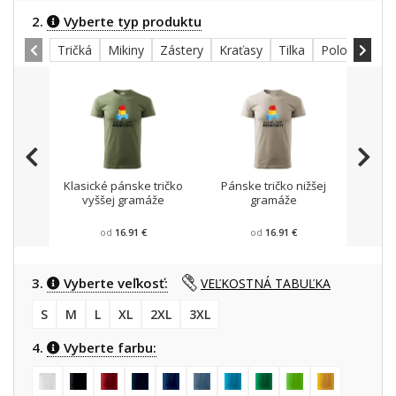
2.
Vyberte typ produktu
Tričká
Mikiny
Zástery
Kraťasy
Tilka
Polokošele
Klasické pánske tričko
Pánske tričko nižšej
Mikin
vyššej gramáže
gramáže
od
16.91 €
od
16.91 €
3.
Vyberte veľkosť:
VEĽKOSTNÁ TABUĽKA
S
M
L
XL
2XL
3XL
4.
Vyberte farbu: