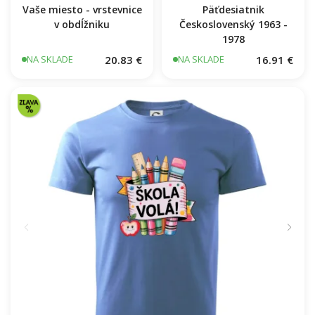
Vaše miesto - vrstevnice
Päťdesiatnik
v obdĺžniku
Československý 1963 -
1978
20.83 €
16.91 €
NA SKLADE
NA SKLADE