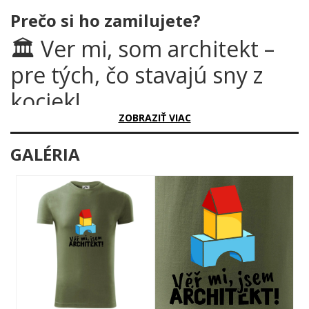
Prečo si ho zamilujete?
🏛️ Ver mi, som architekt –
pre tých, čo stavajú sny z
kociek!
ZOBRAZIŤ VIAC
Každý architekt vie, že najlepšie stavby začínajú s víziou,
ceruzkou a... detskými drevenými kockami! Tento motív je
GALÉRIA
dokonalou zmesou humoru, hrdosti a profesionálnej sebairónie,
ktorá zaručene vyvolá úsmev na tvári každého, kto niekedy
kreslil plány domov alebo len tak skladal kocky v detstve.
🧠 Prečo je tento motív úžasný?
Dizajn zachytáva to najlepšie z dvoch svetov – farebnú detskú
hravosť a vážnosť architektonického remesla. Tri klasické
drevené kocky v živých farbách – červenej, žltej a modrej –
tvoria roztomilý domček, ktorý symbolizuje začiatky každej
veľkej stavby. Pod ním hrdý nápis „Ver mi, som architekt!" hovorí