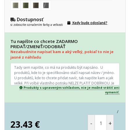
Dostupnosť
Kedy bude odoslané?
si zobrazíte označením farby a veľkosti
Tu napíšte co chcete ZADARMO
PRIDAŤ/ZMENIŤ/ODOBRÁŤ
Nezabudnite napísať kam a aký veľký, pokiaľ to nie je
jasné z náhľadu
Produkty s upraveným vzhľadom, nie je možné vrátiť ani
vymeniť.
/
23.43
€
-
+