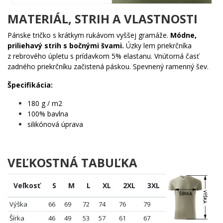
za všetko. Jednoduchý, vtipný a okamžite zrozumiteľný
každému.
MATERIÁL, STRIH A VLASTNOSTI
🎯 Komu urobí radosť?
Pánske tričko s krátkym rukávom vyššej gramáže.
Módne,
priliehavý strih s bočnými švami.
Úzky lem priekrčníka
🏗️ Architektom a študentom architektúry, ktorí milujú
z rebrového úpletu s prídavkom 5% elastanu. Vnútorná časť
svoju prácu s humorom
zadného priekrčníku začistená páskou. Spevnený ramenný šev.
🎁 Skvelý darček pre kolegu alebo absolventa
architektonickej fakulty
Špecifikácia:
🏠 Každému, kto má vzťah k stavbám, dizajnu a tvorbe
180 g / m2
priestoru
100% bavlna
😄 Fanúšikom originálnych a vtipných motívov z prostredia
silikónová úprava
rôznych povolaní
Neváhaj a pridaj tento kúsok do košíka – pretože dobrý architekt
vie, že správne rozhodnutia treba robiť rýchlo! Objednaj teraz a
VEĽKOSTNÁ TABUĽKA
stav svoju kolekciu na pevných základoch! 🏡✏️
Veľkosť
S
M
L
XL
2XL
3XL
Výška
66
69
72
74
76
79
Šírka
46
49
53
57
61
67