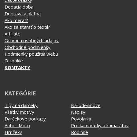
Affiliate
Ochrana osobných údajov
Obchodné podmienky
Podmienky použitia webu
O cookie
KONTAKTY
KATEGÓRIE
Tipy na darčeky
Narodeninové
Všetky motívy
Nápisy
Darčekové poukazy
Povolania
Auto - Moto
Pre kamarátky a kamarátov
Hrnčeky
Rodinné
Cestovanie
Sex
EKG - moje srdce bije
Športy
Evolúcia
Školské
Film a Seriál
Tehotenské tričká