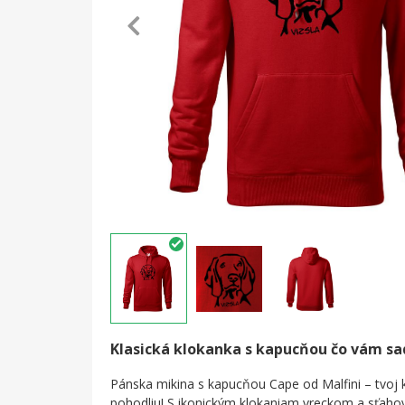
Klasická klokanka s kapucňou čo vám s
Pánska mikina s kapucňou Cape od Malfini – tvoj k
pohodliu! S ikonickým klokaniam vreckom a sťah