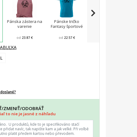
Pánska zástera na
Pánske tričko
Viper FIT - Pánske
A
varenie
Fantasy športové
zúžené tričko
od
23.87 €
od
22.57 €
od
23.43 €
TABUĽKA
L
odoslané?
AŤ/ZMENIŤ/ODOBRÁŤ
aľ to nie je jasné z náhľadu