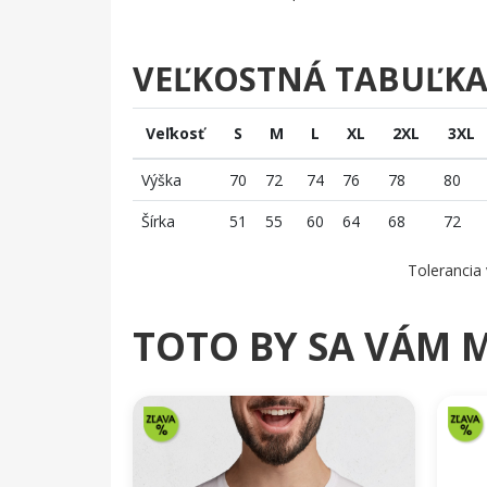
VEĽKOSTNÁ TABUĽK
Veľkosť
S
M
L
XL
2XL
3XL
Výška
70
72
74
76
78
80
Šírka
51
55
60
64
68
72
Tolerancia 
TOTO BY SA VÁM 