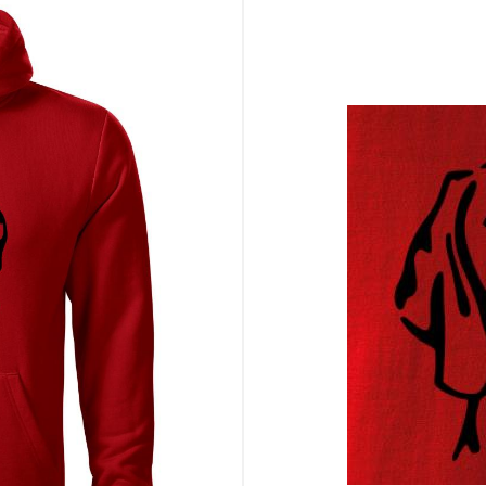
kázať svetu, aký výnimočný psík má doma
 vkusné motívy s príbehom
a či priateľku, ktorí žijú pre svojho štvornohého spoločníka
šie zabije pri pohľade na tie smutné, hlboké oči vizsly
o životný štýl. Vyberte si tento motív a noste ho s hrdosťou! ✨