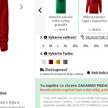
Klasické pánske
Mikina pánska
tričko vyššej
Cape s kapucňou
gramáže
od
16.91 €
od
39.52 €
3.
Vyberte veľkosť:
VEĽKOSTNÁ 
S
M
L
XL
2XL
3XL
4XL
5X
4.
Vyberte farbu:
Dostupnosť
Kedy bude 
si zobrazíte označením farby a veľkosti
Tu napíšte co chcete ZADARMO PRID
Nezabudnite napísať kam a aký veľký, poki
adne
ľúč k štýlu a
ovacou kapucňou