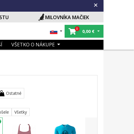
ISTU
MILOVNÍKA MAČIEK
0
0,00
€
Í
VŠETKO O NÁKUPE
Ostatné
ošele
Všetky