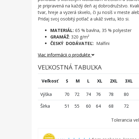
je pripravená na každý deň aj dobrodružstvo. Kvali
tvar, hreje a vyzerá skvelo, či ju nosíš v meste ale
Pridaj svoj osobitý potlač a ukáž svetu, kto si.
MATERIÁL:
65 % bavlna, 35 % polyester
GRAMÁŽ
: 320 g/m²
ČESKÝ DODÁVATEĽ:
Malfini
Viac informácii o produkte
VEĽKOSTNÁ TABUĽKA
Veľkosť
S
M
L
XL
2XL
3XL
Výška
70
72
74
76
78
80
Šírka
51
55
60
64
68
72
Tolerancia veľ