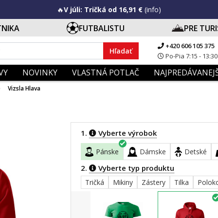
🔥
V júli: Tričká od 16,91 €
(info)
TNIKA
FUTBALISTU
PRE TUR
+420 606 105 375
Hľadať
Po-Pia 7:15 - 13:30
VY
NOVINKY
VLASTNÁ POTLAČ
NAJPREDÁVANEJŠ
Vizsla Hlava
1.
Vyberte výrobok
Pánske
Dámske
Detské
2.
Vyberte typ produktu
Tričká
Mikiny
Zástery
Tilka
Polok