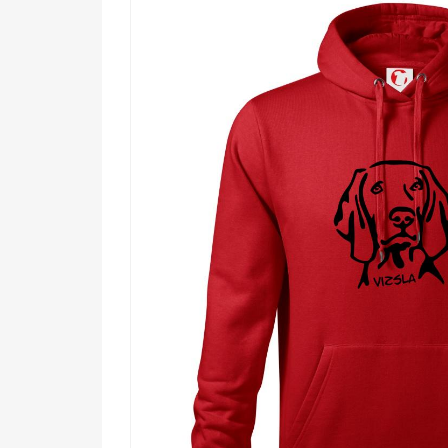
🐾 Každému majiteľovi vizsly, ktorý chce u
🌟 Milovníkom psov, ktorí oceňujú krásne a
💡 Hľadáčom originálneho darčeka pre priateľ
🔥 Všetkým, ktorých srdce vždy trochu rýchlej
Nechajte svetu vedieť, že vizsla nie je len pes – je t