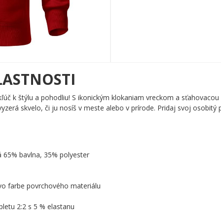
LASTNOSTI
kľúč k štýlu a pohodliu! S ikonickým klokaniam vreckom a sťahovacou
vyzerá skvelo, či ju nosíš v meste alebo v prírode. Pridaj svoj osobitý p
á 65% bavlna, 35% polyester
 vo farbe povrchového materiálu
letu 2:2 s 5 % elastanu