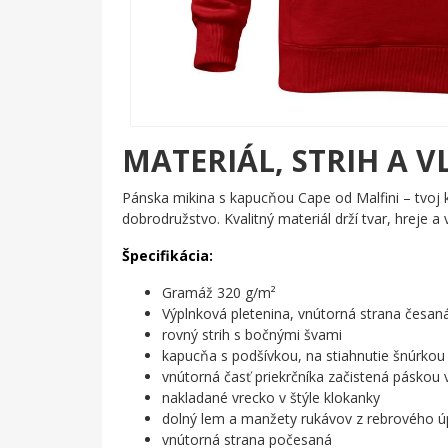
MATERIÁL, STRIH A V
Pánska mikina s kapucňou Cape od Malfini – tvoj 
dobrodružstvo. Kvalitný materiál drží tvar, hreje a 
Špecifikácia:
Gramáž 320 g/m²
Výplnková pletenina, vnútorná strana česan
rovný strih s bočnými švami
kapucňa s podšívkou, na stiahnutie šnúrkou
vnútorná časť priekrčníka začistená páskou
nakladané vrecko v štýle klokanky
dolný lem a manžety rukávov z rebrového úp
vnútorná strana počesaná