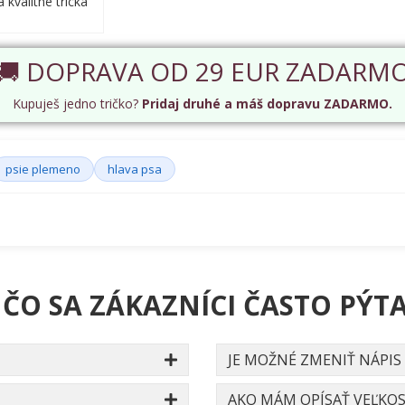
kvalitne tricka
🚚 DOPRAVA OD 29 EUR ZADARM
Kupuješ jedno tričko?
Pridaj druhé a máš dopravu ZADARMO.
psie plemeno
hlava psa
 ČO SA ZÁKAZNÍCI ČASTO PÝTA
JE MOŽNÉ ZMENIŤ NÁPIS
AKO MÁM OPÍSAŤ VEĽKOS