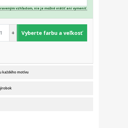
praveným vzhľadom, nie je možné vrátiť ani vymeniť.
+
Vyberte farbu a veľkosť
 u každého motívu
výrobok