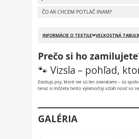
ČO AK CHCEM POTLAČ INAM?
INFORMÁCIE O TEXTILE
VEĽKOSTNÁ TABUĽ
Prečo si ho zamilujete
🐾 Vizsla – pohľad, kt
Existujú psy, ktoré nie sú len zvieratami – sú spol
teraz si môžete tento výnimočný vzťah nosiť so s
Prečo je tento motív úža
Motív zachytáva hlavu vizsly v elegantnom čiernobi
GALÉRIA
nádhernej rasy. Pod portrétosom nechýba hrdý náp
Komu urobí radosť?