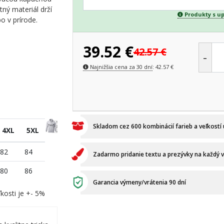
tný materiál drží
Produkty s u
bo v prírode.
39.52
€
42.57
€
-
Najnižšia cena za 30 dní
:
42.57
€
Skladom cez 600 kombinácií farieb a veľkostí
4XL
5XL
82
84
Zadarmo pridanie textu a prezývky na každý 
80
86
Garancia výmeny/vrátenia 90 dní
kosti je +- 5%