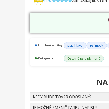
Som spokojna, krasne a 
Podobné motívy
psia hlava
psí motív
Kategórie
Ostatné psie plemená
NA
KEDY BUDE TOVAR ODOSLANÝ?
JE MOŽNÉ ZMENIŤ FARBU NÁPISU?