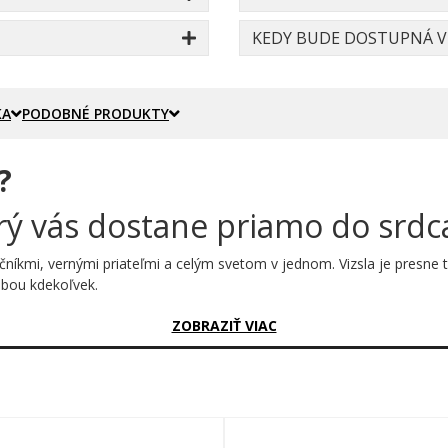
KEDY BUDE DOSTUPNÁ VE
KA
PODOBNÉ PRODUKTY
?
orý vás dostane priamo do srdc
očníkmi, vernými priateľmi a celým svetom v jednom. Vizsla je presne ta
ebou kdekoľvek.
sný?
ZOBRAZIŤ VIAC
elom prevedení – čisté línie, výrazné obrysové ťahy a precízne spraco
is VIZSLA, ktorý celý motív završuje s noblesou. Jednoduché, a pr