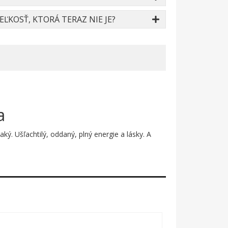
ĽKOSŤ, KTORÁ TERAZ NIE JE?
a
ký. Ušľachtilý, oddaný, plný energie a lásky. A
vané detaily zachytávajú každú črtičku tejto
edsa dokonalé – tak ako samotné plemeno.