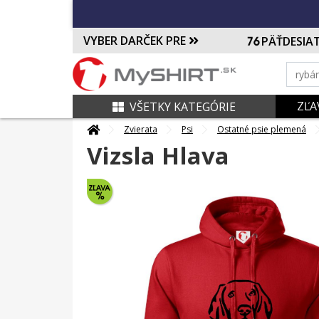
VYBER DARČEK PRE
PÄŤDESIA
ZĽA
VŠETKY KATEGÓRIE
Zvierata
Psi
Ostatné psie plemená
Vizsla Hlava