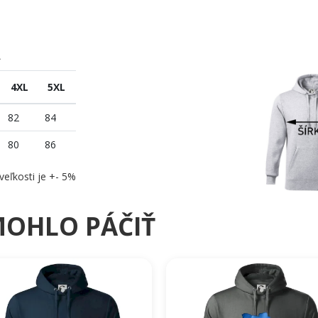
A
4XL
5XL
82
84
80
86
veľkosti je +- 5%
MOHLO PÁČIŤ