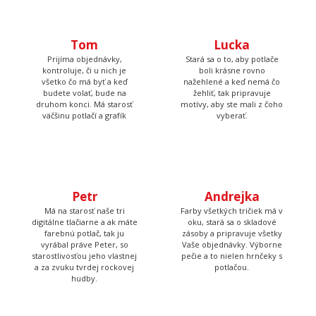
Tom
Lucka
Prijíma objednávky,
Stará sa o to, aby potlače
kontroluje, či u nich je
boli krásne rovno
všetko čo má byť a keď
nažehlené a keď nemá čo
budete volať, bude na
žehliť, tak pripravuje
druhom konci. Má starosť
motívy, aby ste mali z čoho
väčšinu potlačí a grafík
vyberať.
Petr
Andrejka
Má na starosť naše tri
Farby všetkých tričiek má v
digitálne tlačiarne a ak máte
oku, stará sa o skladové
farebnú potlač, tak ju
zásoby a pripravuje všetky
vyrábal práve Peter, so
Vaše objednávky. Výborne
starostlivosťou jeho vlastnej
pečie a to nielen hrnčeky s
a za zvuku tvrdej rockovej
potlačou.