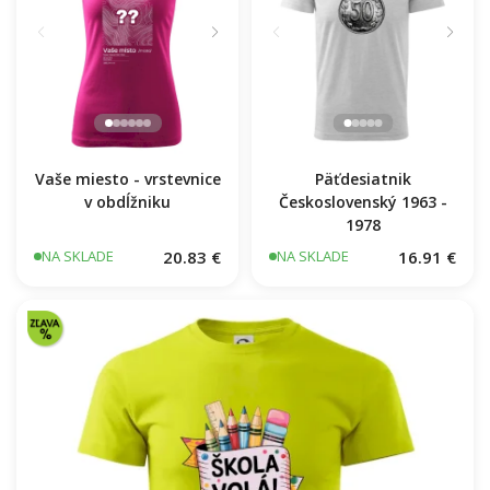
Vaše miesto - vrstevnice
Päťdesiatnik
v obdĺžniku
Československý 1963 -
1978
20.83 €
16.91 €
NA SKLADE
NA SKLADE