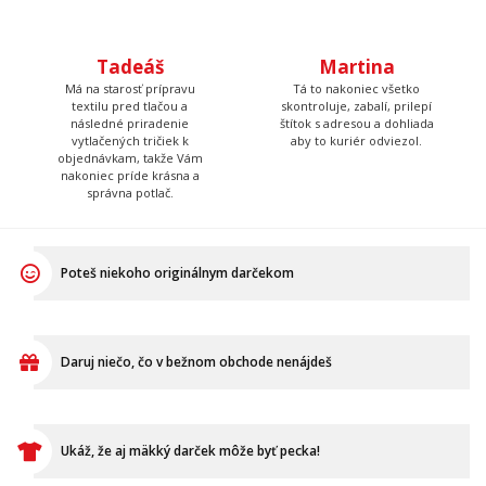
hudby.
Tadeáš
Martina
Má na starosť prípravu
Tá to nakoniec všetko
textilu pred tlačou a
skontroluje, zabalí, prilepí
následné priradenie
štítok s adresou a dohliada
vytlačených tričiek k
aby to kuriér odviezol.
objednávkam, takže Vám
nakoniec príde krásna a
správna potlač.
Poteš niekoho originálnym darčekom
Daruj niečo, čo v bežnom obchode nenájdeš