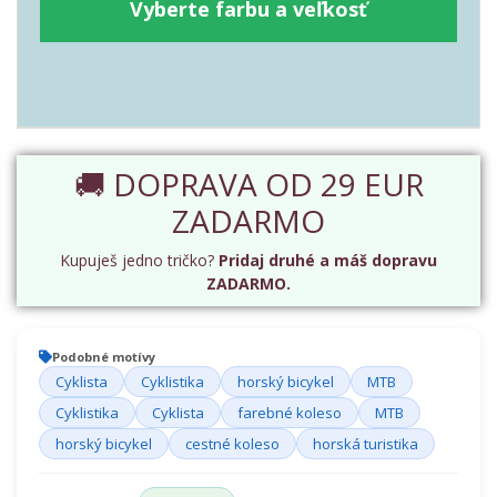
Vyberte farbu a veľkosť
🚚 DOPRAVA OD 29 EUR
ZADARMO
Kupuješ jedno tričko?
Pridaj druhé a máš dopravu
ZADARMO.
Podobné motívy
Cyklista
Cyklistika
horský bicykel
MTB
Cyklistika
Cyklista
farebné koleso
MTB
horský bicykel
cestné koleso
horská turistika