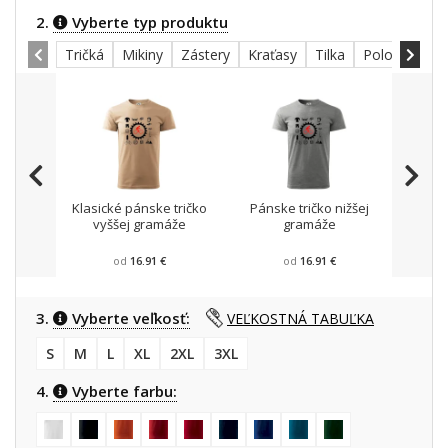
2.
Vyberte typ produktu
Tričká
Mikiny
Zástery
Kraťasy
Tilka
Polokošele
Klasické pánske tričko
Pánske tričko nižšej
Mikin
vyššej gramáže
gramáže
od
16.91 €
od
16.91 €
3.
Vyberte veľkosť:
VEĽKOSTNÁ TABUĽKA
S
M
L
XL
2XL
3XL
4.
Vyberte farbu: