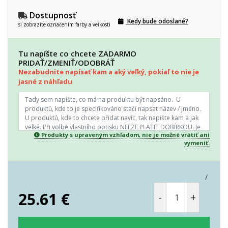
Dostupnosť
Kedy bude odoslané?
si zobrazíte označením farby a veľkosti
Tu napíšte co chcete ZADARMO
PRIDAŤ/ZMENIŤ/ODOBRÁŤ
Nezabudnite napísať kam a aký veľký, pokiaľ to nie je
jasné z náhľadu
Produkty s upraveným vzhľadom, nie je možné vrátiť ani
vymeniť.
/
25.61
€
-
+