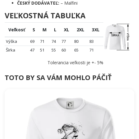
ČESKÝ DODÁVATEĽ:
– Malfini
VEĽKOSTNÁ TABUĽKA
Veľkosť
S
M
L
XL
2XL
3XL
Výška
69
71
74
77
80
83
Šírka
47
51
55
60
65
71
Tolerancia veľkosti je +- 5%
TOTO BY SA VÁM MOHLO PÁČIŤ