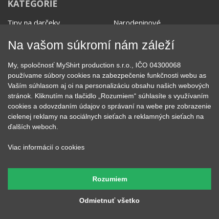
KATEGÓRIE
Na vašom súkromí nám záleží
Tipy na darčeky
Narodeninové
Všetky motívy
Nápisy
My, spoločnosť MyShirt production s.r.o., IČO 04300068
Darčekové poukazy
Povolania
používame súbory cookies na zabezpečenie funkčnosti webu as
Auto - Moto
Pre kamarátky a kamarátov
Vaším súhlasom aj oi na personalizáciu obsahu našich webových
Hrnčeky
Rodinné
stránok. Kliknutím na tlačidlo „Rozumiem“ súhlasíte s využívaním
Cestovanie
Sex
cookies a odovzdaním údajov o správaní na webe pre zobrazenie
EKG - moje srdce bije
Športy
cielenej reklamy na sociálnych sieťach a reklamných sieťach na
Evolúcia
Školské
ďalších weboch.
Film a Seriál
Tehotenské tričká
Geek
Vianoce a Veľká noc
Viac informácií o cookies
Hobby
Vojenské
Hudobné
Významné dni
Jedlo, pitie a relax
Zvierata
Rozumiem
Kvetiny
MyShirt
Láska
Odmietnuť všetko