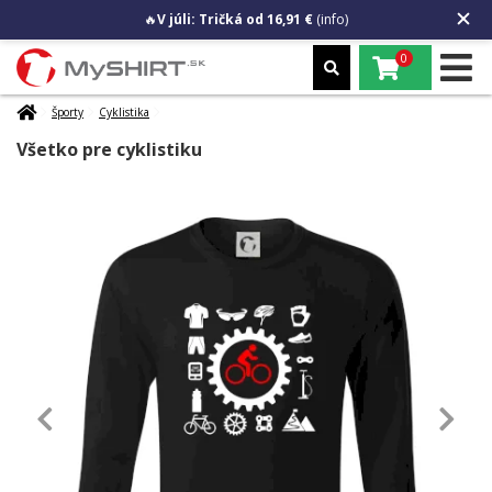
🔥
V júli: Tričká od 16,91 €
(info)
0
Športy
Cyklistika
Všetko pre cyklistiku