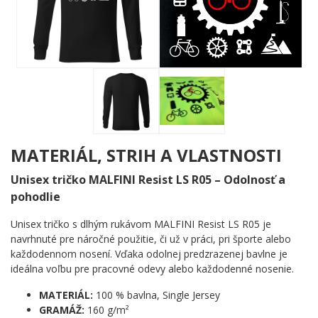
každý kopec. Okolo celej sústavy sa rozprestiera starostlivo
zostavená galéria všetkého, čo cyklista potrebuje: helma,
okuliare, rukavice bez prstov, tretry, cyklopočítač, fľaša na pitie,
pumpa, reťaz, ozubené kolieska aj horská panoráma s cieľovou
vlajkou. Motív je spracovaný v čistej čiernobielej kombinácii s
výrazným červeným akcentom – výsledok je prehľadný,
energický a okamžite zrozumiteľný každému, kto kedy sadol do
sedla.
Komu urobí radosť?
MATERIÁL, STRIH A VLASTNOSTI
🔥 Vášnivým cyklistom, ktorí nemyslia na nič iné ako na
Unisex tričko MALFINI Resist LS R05 – Odolnosť a
ďalší výjazd
🎯 Nadšencom do MTB aj cestnej cyklistiky bez rozdielu
pohodlie
💪 Každému, kto si zakladá na výbave a vie, prečo každý
Unisex tričko s dlhým rukávom MALFINI Resist LS R05 je
detail záleží
navrhnuté pre náročné použitie, či už v práci, pri športe alebo
🌟 Skvelá voľba ako pozornosť pre kamaráta, parťáka z
každodennom nosení. Vďaka odolnej predzrazenej bavlne je
tímu alebo pretekára
ideálna voľbu pre pracovné odevy alebo každodenné nosenie.
Šliapaj vpred a ukáž svetu, čomu sa venuješ naplno. Pridaj tento
MATERIÁL:
100 % bavlna, Single Jersey
motív do košíka ešte dnes!
GRAMÁŽ:
160 g/m²