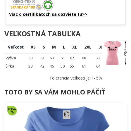
Viac o certifikátoch sa dozviete tu>>
VEĽKOSTNÁ TABUĽKA
Veľkosť
XS
S
M
L
XL
2XL
3XL
Výška
60
61
63
65
67
68
72
Šírka
38
42
46
50
55
61
64
Tolerancia veľkosti je +- 5%
TOTO BY SA VÁM MOHLO PÁČIŤ