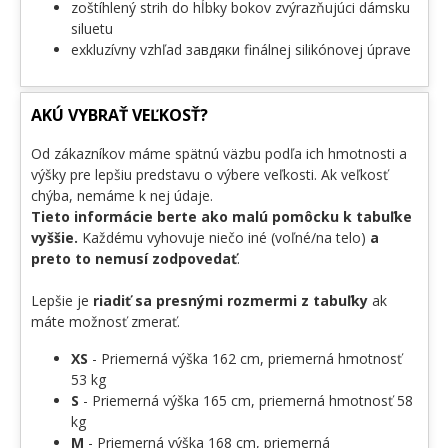
zoštíhlený strih do hĺbky bokov zvýrazňujúci dámsku
siluetu
exkluzívny vzhľad завдяки finálnej silikónovej úprave
AKÚ VYBRAŤ VEĽKOSŤ?
Od zákazníkov máme spätnú väzbu podľa ich hmotnosti a
výšky pre lepšiu predstavu o výbere veľkosti. Ak veľkosť
chýba, nemáme k nej údaje.
Tieto informácie berte ako malú pomôcku k tabuľke
vyššie.
Každému vyhovuje niečo iné (voľné/na telo)
a
preto to nemusí zodpovedať
.
Lepšie je
riadiť sa presnými rozmermi z tabuľky
ak
máte možnosť zmerať.
XS
- Priemerná výška 162 cm, priemerná hmotnosť
53 kg
S
- Priemerná výška 165 cm, priemerná hmotnosť 58
kg
M
- Priemerná výška 168 cm, priemerná