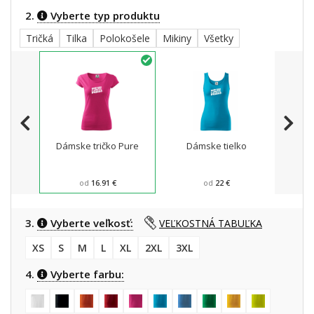
2.
Vyberte typ produktu
Tričká
Tilka
Polokošele
Mikiny
Všetky
Dámske tričko Pure
Dámske tielko
Dá
šport
od
16.91 €
od
22 €
3.
Vyberte veľkosť:
VEĽKOSTNÁ TABUĽKA
XS
S
M
L
XL
2XL
3XL
4.
Vyberte farbu: