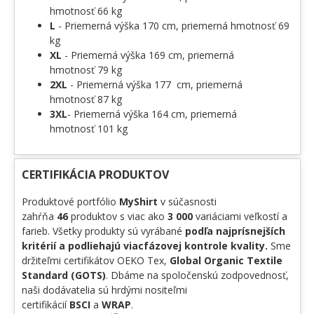
hmotnosť 66 kg
L
- Priemerná výška 170 cm, priemerná hmotnosť 69
kg
XL
- Priemerná výška 169 cm, priemerná
hmotnosť 79 kg
2XL
- Priemerná výška 177 cm, priemerná
hmotnosť 87 kg
3XL
- Priemerná výška 164 cm, priemerná
hmotnosť 101 kg
CERTIFIKÁCIA PRODUKTOV
Produktové portfólio
MyShirt
v súčasnosti
zahŕňa
46
produktov s viac ako
3 000
variáciami veľkostí a
farieb. Všetky produkty sú vyrábané
podľa najprísnejších
kritérií a podliehajú viacfázovej kontrole kvality.
Sme
držiteľmi certifikátov OEKO Tex,
Global Organic Textile
Standard (GOTS)
. Dbáme na spoločenskú zodpovednosť,
naši dodávatelia sú hrdými nositeľmi
certifikácií
BSCI
a
WRAP
.