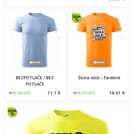
Vaše miesto - vrstevnice v obdĺžniku
20.83 €
NA SKLADE
BEZPOTLAČE / BEZ
Škola volá - farebné
POTLAČE
11.7 €
16.91 €
NA SKLADE
NA SKLADE