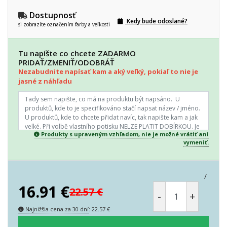
Dostupnosť
Kedy bude odoslané?
si zobrazíte označením farby a veľkosti
Tu napíšte co chcete ZADARMO
PRIDAŤ/ZMENIŤ/ODOBRÁŤ
Nezabudnite napísať kam a aký veľký, pokiaľ to nie je
jasné z náhľadu
Produkty s upraveným vzhľadom, nie je možné vrátiť ani
vymeniť.
/
16.91
€
22.57
€
-
+
Najnižšia cena za 30 dní
:
22.57
€