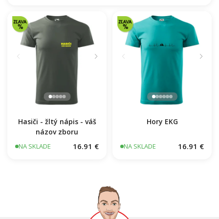
Jesus Saved My Life kríž ekg
16.91 €
NA SKLADE
Hasiči - žltý nápis - váš
Hory EKG
názov zboru
16.91 €
16.91 €
NA SKLADE
NA SKLADE