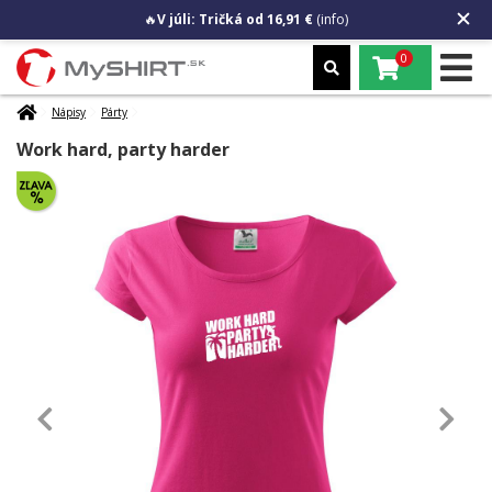
🔥
V júli: Tričká od 16,91 €
(info)
0
Nápisy
Párty
Work hard, party harder