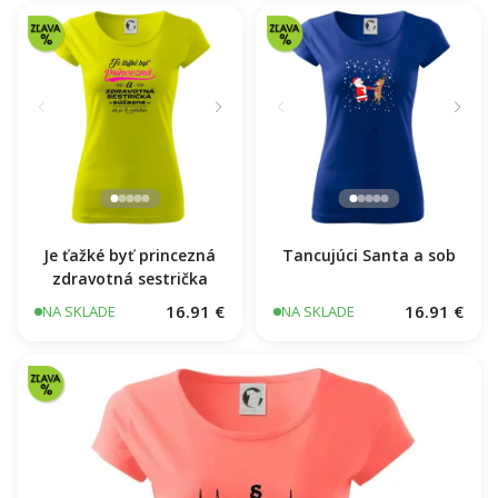
16.91 €
NA SKLADE
Je ťažké byť princezná
Tancujúci Santa a sob
zdravotná sestrička
16.91 €
16.91 €
NA SKLADE
NA SKLADE