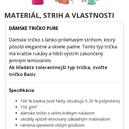
MATERIÁL, STRIH A VLASTNOSTI
DÁMSKE TRIČKO PURE
Dámske tričko s ľahko priliehavým strihom, ktorý
pôsobí elegantne a skvele padne. Tento typ trička
má kratšie rukávy a hlbší výstrih zakončený
jemným lemovaním.
Ak hľadáte tolerantnejší typ trička, zvoľte
tričko Basic
Špecifikácia
:
100 % bavlna (sivé farby obsahujú 5-20 % polyesteru)
150 g/m²
dámske tričko s veľmi krátkym rukávom
okrúhly výstrih lemovaný základným materiálom
ramená spevnené všitým prúžkom