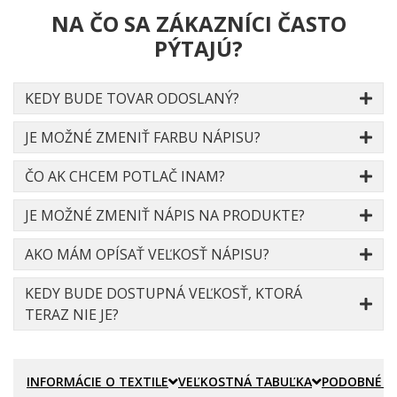
NA ČO SA ZÁKAZNÍCI ČASTO
PÝTAJÚ?
KEDY BUDE TOVAR ODOSLANÝ?
JE MOŽNÉ ZMENIŤ FARBU NÁPISU?
ČO AK CHCEM POTLAČ INAM?
JE MOŽNÉ ZMENIŤ NÁPIS NA PRODUKTE?
AKO MÁM OPÍSAŤ VEĽKOSŤ NÁPISU?
KEDY BUDE DOSTUPNÁ VEĽKOSŤ, KTORÁ
TERAZ NIE JE?
INFORMÁCIE O TEXTILE
VEĽKOSTNÁ TABUĽKA
PODOBNÉ P