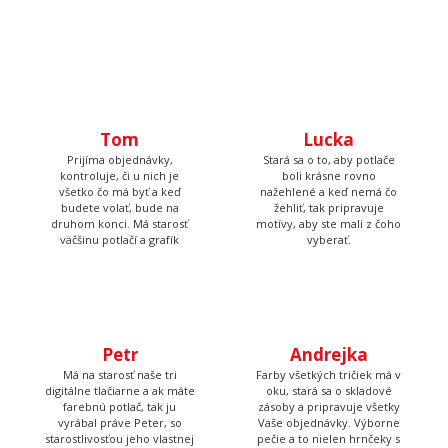
sme neuveriteľne rýchli.
Tom
Lucka
Prijíma objednávky,
Stará sa o to, aby potlače
kontroluje, či u nich je
boli krásne rovno
všetko čo má byť a keď
nažehlené a keď nemá čo
budete volať, bude na
žehliť, tak pripravuje
druhom konci. Má starosť
motívy, aby ste mali z čoho
väčšinu potlačí a grafík
vyberať.
Petr
Andrejka
Má na starosť naše tri
Farby všetkých tričiek má v