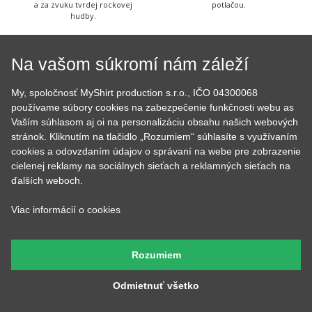
digitálne tlačiarne a ak máte
oku, stará sa o skladové
farebnú potlač, tak ju
zásoby a pripravuje všetky
vyrábal práve Peter, so
Vaše objednávky. Výborne
starostlivosťou jeho vlastnej
pečie a to nielen hrnčeky s
a za zvuku tvrdej rockovej
potlačou.
hudby.
Na vašom súkromí nám záleží
My, spoločnosť MyShirt production s.r.o., IČO 04300068
používame súbory cookies na zabezpečenie funkčnosti webu as
Vaším súhlasom aj oi na personalizáciu obsahu našich webových
Tadeáš
Martina
stránok. Kliknutím na tlačidlo „Rozumiem“ súhlasíte s využívaním
Má na starosť prípravu
Tá to nakoniec všetko
cookies a odovzdaním údajov o správaní na webe pre zobrazenie
textilu pred tlačou a
skontroluje, zabalí, prilepí
cielenej reklamy na sociálnych sieťach a reklamných sieťach na
následné priradenie
štítok s adresou a dohliada
ďalších weboch.
vytlačených tričiek k
aby to kuriér odviezol.
objednávkam, takže Vám
nakoniec príde krásna a
Viac informácií o cookies
správna potlač.
Rozumiem
Poteš niekoho originálnym darčekom
Odmietnuť všetko