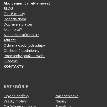
Affiliate
Ochrana osobných údajov
Obchodné podmienky
Podmienky použitia webu
O cookie
KONTAKTY
KATEGÓRIE
Tipy na darčeky
Narodeninové
Všetky motívy
Nápisy
Darčekové poukazy
Povolania
Auto - Moto
Pre kamarátky a kamarátov
Hrnčeky
Rodinné
Cestovanie
Sex
EKG - moje srdce bije
Športy
Evolúcia
Školské
Film a Seriál
Tehotenské tričká
Geek
Vianoce a Veľká noc