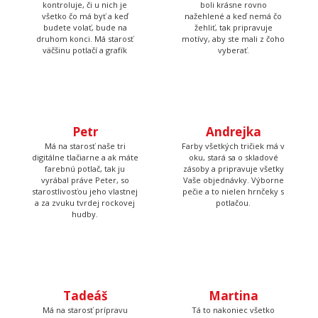
väčšinu potlačí a grafík
vyberať.
Petr
Andrejka
Má na starosť naše tri
Farby všetkých tričiek má v
digitálne tlačiarne a ak máte
oku, stará sa o skladové
farebnú potlač, tak ju
zásoby a pripravuje všetky
vyrábal práve Peter, so
Vaše objednávky. Výborne
starostlivosťou jeho vlastnej
pečie a to nielen hrnčeky s
a za zvuku tvrdej rockovej
potlačou.
hudby.
Tadeáš
Martina
Má na starosť prípravu
Tá to nakoniec všetko
textilu pred tlačou a
skontroluje, zabalí, prilepí
následné priradenie
štítok s adresou a dohliada
vytlačených tričiek k
aby to kuriér odviezol.
objednávkam, takže Vám
nakoniec príde krásna a
správna potlač.