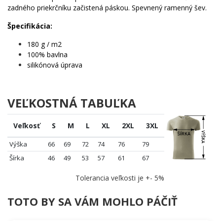
Päťdesiat rokov skúseností, jeden geniálny motív. Neváhaj –
zadného priekrčníku začistená páskou. Spevnený ramenný šev.
výročia sa neopakujú, ale správny darček zostane v pamäti navždy.
💪
Špecifikácia:
180 g / m2
100% bavlna
silikónová úprava
VEĽKOSTNÁ TABUĽKA
Veľkosť
S
M
L
XL
2XL
3XL
Výška
66
69
72
74
76
79
Šírka
46
49
53
57
61
67
Tolerancia veľkosti je +- 5%
TOTO BY SA VÁM MOHLO PÁČIŤ