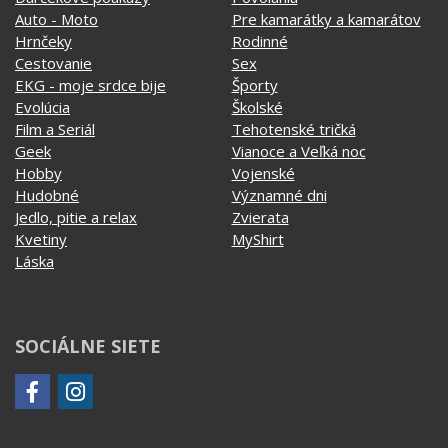
Hobby
Vojenské
Hudobné
Významné dni
Jedlo, pitie a relax
Zvierata
Kvetiny
MyShirt
Láska
SOCIÁLNE SIETE
KONTAKT
MyShirt production s.r.o.
+420 606 105 375
info@myshirt.cz