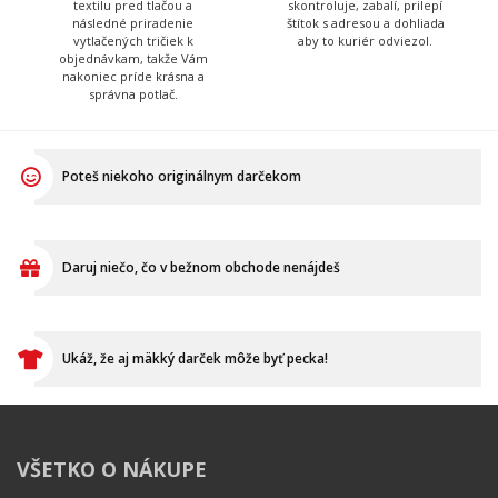
Poteš niekoho originálnym darčekom
Daruj niečo, čo v bežnom obchode nenájdeš
Ukáž, že aj mäkký darček môže byť pecka!
VŠETKO O NÁKUPE
Ako vymeniť / reklamovať
BLOG
Časté otázky
Dodacia doba
Doprava a platba
Ako merať?
Ako sa starať o textil?