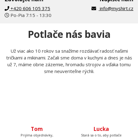
+420 606 105 375
info@myshirt.cz
Po-Pia 7:15 - 13:30
Potlače nás bavia
Už viac ako 10 rokov sa snažíme rozdávať radosť našimi
tričkami a mikinami. Začali sme doma v kuchyni a dnes je nás
už 7, máme obrie zázemie, hromadu strojov a vďaka tomu
sme neuveriteľne rýchli.
Tom
Lucka
Prijíma objednávky,
Stará sa o to, aby potlače
kontroluje, či u nich je
boli krásne rovno
všetko čo má byť a keď
nažehlené a keď nemá čo
budete volať, bude na
žehliť, tak pripravuje
druhom konci. Má starosť
motívy, aby ste mali z čoho