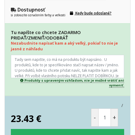
Dostupnosť
Kedy bude odoslané?
si zobrazíte označením farby a veľkosti
Tu napíšte co chcete ZADARMO
PRIDAŤ/ZMENIŤ/ODOBRÁŤ
Nezabudnite napísať kam a aký veľký, pokiaľ to nie je
jasné z náhľadu
Produkty s upraveným vzhľadom, nie je možné vrátiť ani
vymeniť.
/
23.43
€
-
+