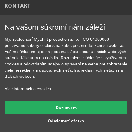
Podhorská 752/50
46601 Jablonec nad Nisou, Česko
Na vašom súkromí nám záleží
My, spoločnosť MyShirt production s.r.o., IČO 04300068
používame súbory cookies na zabezpečenie funkčnosti webu as
Vaším súhlasom aj oi na personalizáciu obsahu našich webových
stránok. Kliknutím na tlačidlo „Rozumiem“ súhlasíte s využívaním
Heureka
cookies a odovzdaním údajov o správaní na webe pre zobrazenie
cielenej reklamy na sociálnych sieťach a reklamných sieťach na
ďalších weboch.
Copyright © 2015 - 2026 MyShirt.cz - Všetky práva vyhradené
by
Viac informácií o cookies
RAVENSOFT
Rozumiem
Odmietnuť všetko