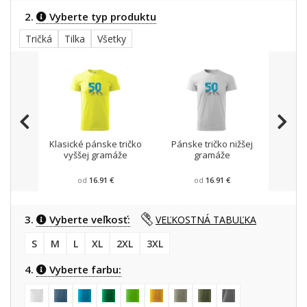
2.
Vyberte typ produktu
Tričká
Tilka
Všetky
Klasické pánske tričko
Pánske tričko nižšej
Trič
vyššej gramáže
gramáže
od
16.91 €
od
16.91 €
3.
Vyberte veľkosť:
VEĽKOSTNÁ TABUĽKA
S
M
L
XL
2XL
3XL
4.
Vyberte farbu: