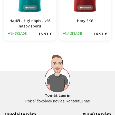
Hasiči - žltý nápis - váš
Hory EKG
názov zboru
16.91 €
16.91 €
NA SKLADE
NA SKLADE
Tomáš Laurin
Pokiaľ čokoľvek nevieš, kontaktuj nás
Zavolajte nám
Napíšte nám