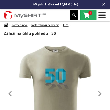
🔥
V júli: Tričká od 16,91 €
(info)
0
Narodeninové
Podľa ročníku narodenia
1975
Záleží na úhlu pohledu - 50