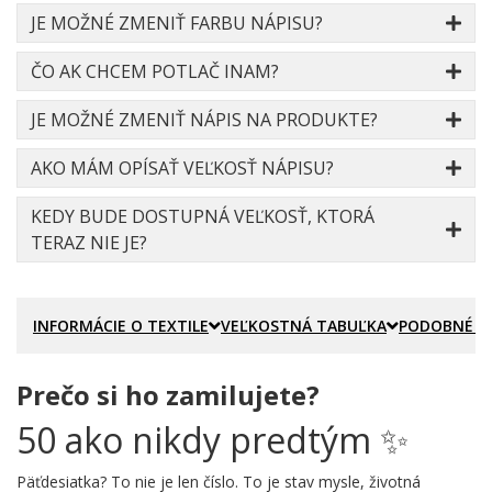
JE MOŽNÉ ZMENIŤ FARBU NÁPISU?
ČO AK CHCEM POTLAČ INAM?
JE MOŽNÉ ZMENIŤ NÁPIS NA PRODUKTE?
AKO MÁM OPÍSAŤ VEĽKOSŤ NÁPISU?
KEDY BUDE DOSTUPNÁ VEĽKOSŤ, KTORÁ
TERAZ NIE JE?
INFORMÁCIE O TEXTILE
VEĽKOSTNÁ TABUĽKA
PODOBNÉ P
Prečo si ho zamilujete?
50 ako nikdy predtým ✨
Päťdesiatka? To nie je len číslo. To je stav mysle, životná