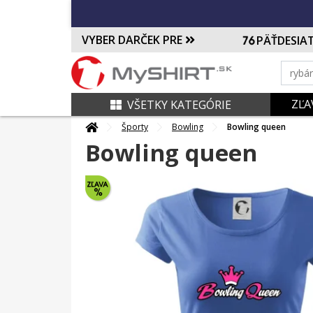
VYBER DARČEK PRE
PÄŤDESIA
ZĽA
VŠETKY KATEGÓRIE
Športy
Bowling
Bowling queen
Bowling queen