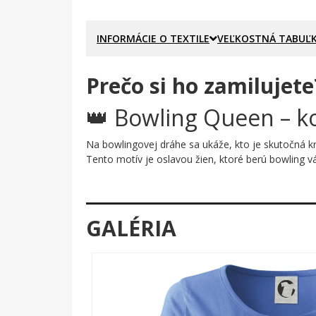
INFORMÁCIE O TEXTILE
VEĽKOSTNÁ TABUĽ
Prečo si ho zamilujete
👑 Bowling Queen – ko
Na bowlingovej dráhe sa ukáže, kto je skutočná kr
Tento motív je oslavou žien, ktoré berú bowling vá
Prečo je tento motív úža
Výrazný ružový nápis Bowling Queen v okrúhlom k
GALÉRIA
obrysom – symbol nadvlády nad dráhou aj nad súper
svojom posolstve: táto žena vie, čo robí, a kolky
bowlingová kráľovná vo chvíli, keď sa guľa kutáľa 
Komu urobí radosť?
🎯 Každej bowlistke, ktorá zbiera strikes tak