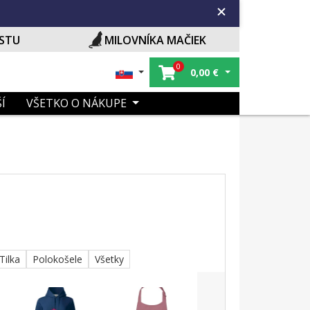
ISTU
MILOVNÍKA MAČIEK
0
0,00
€
Í
VŠETKO O NÁKUPE
Tilka
Polokošele
Všetky