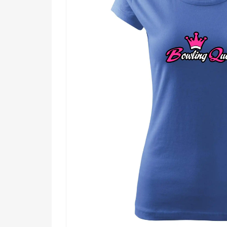
👑 Žene, čo na dráhe vládne s úsmevom a 
🌟 Kamarátke, sestre alebo kolegyni, pre kto
🔥 Každej hrdej hráčke, ktorá chce, aby to b
Prijmi svoj titul a daj svetu vedieť, kto tu vládne.