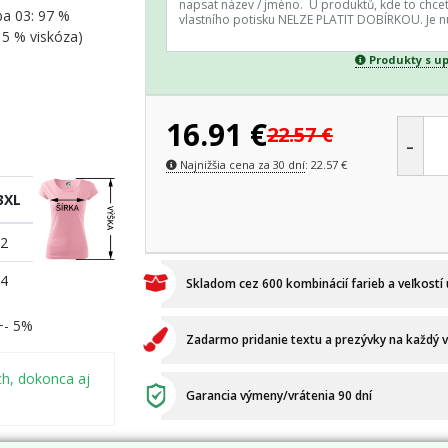
ba 03: 97 %
15 % viskóza)
Produkty s u
16.91
€
22.57
€
-
Najnižšia cena za 30 dní
:
22.57
€
3XL
2
4
Skladom cez 600 kombinácií farieb a veľkostí
 +- 5%
Zadarmo pridanie textu a prezývky na každý 
ch, dokonca aj
Garancia výmeny/vrátenia 90 dní