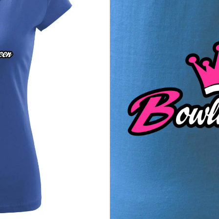
presnosťou hodnou kráľovnej
rú je bowling viac než len zábava
olo vidieť aj mimo dráhy
 Bowlingová kráľovná nezostáva v anonymite – a tento motív sa o to postar