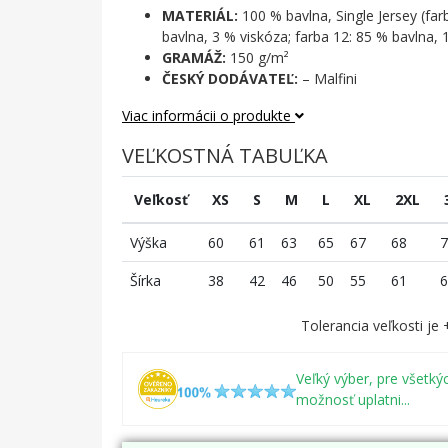
MATERIÁL:
100 % bavlna, Single Jersey (far
bavlna, 3 % viskóza; farba 12: 85 % bavlna, 
GRAMÁŽ:
150 g/m²
ČESKÝ DODÁVATEĽ:
– Malfini
Viac informácii o produkte
VEĽKOSTNÁ TABUĽKA
Veľkosť
XS
S
M
L
XL
2XL
Výška
60
61
63
65
67
68
7
Šírka
38
42
46
50
55
61
6
Tolerancia veľkosti je
Veľký výber, pre všetký
možnosť uplatni...