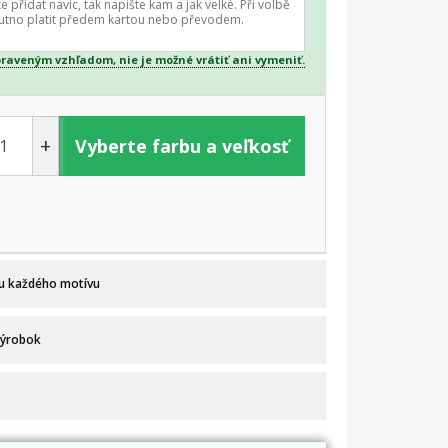
praveným vzhľadom, nie je možné vrátiť ani vymeniť.
+
Vyberte farbu a veľkosť
 u každého motívu
výrobok