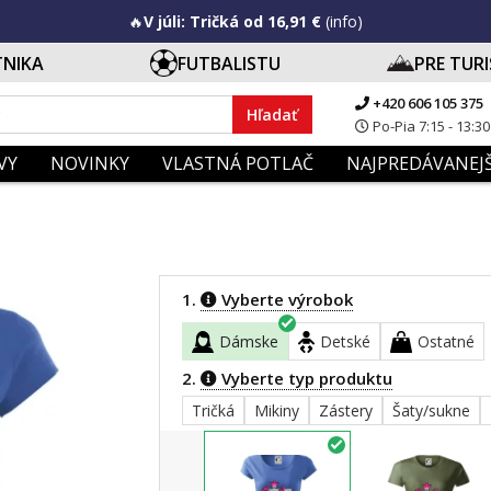
🔥
V júli: Tričká od 16,91 €
(info)
TNIKA
FUTBALISTU
PRE TUR
+420 606 105 375
Hľadať
Po-Pia 7:15 - 13:30
VY
NOVINKY
VLASTNÁ POTLAČ
NAJPREDÁVANEJŠ
1.
Vyberte výrobok
Dámske
Detské
Ostatné
2.
Vyberte typ produktu
Tričká
Mikiny
Zástery
Šaty/sukne