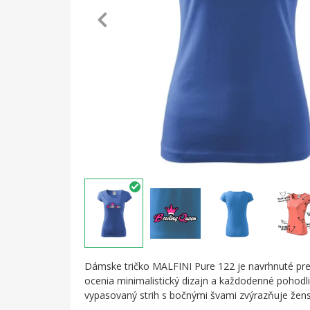
Dámske tričko MALFINI Pure 122 je navrhnuté pre
ocenia minimalistický dizajn a každodenné pohodl
vypasovaný strih s bočnými švami zvýrazňuje žensk