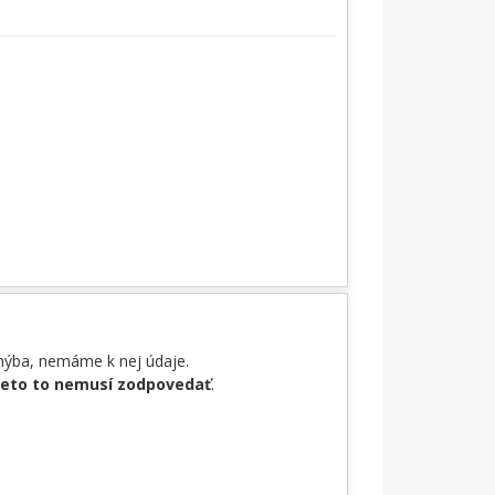
chýba, nemáme k nej údaje.
reto to nemusí zodpovedať
.