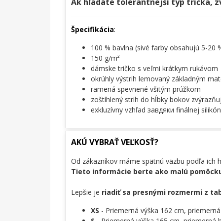
Ak hľadáte tolerantnejší typ trička, z
Špecifikácia
:
100 % bavlna (sivé farby obsahujú 5-20 
150 g/m²
dámske tričko s veľmi krátkym rukávom
okrúhly výstrih lemovaný základným mat
ramená spevnené všitým prúžkom
zoštíhlený strih do hĺbky bokov zvýrazňu
exkluzívny vzhľad завдяки finálnej silikó
AKÚ VYBRAŤ VEĽKOSŤ?
Od zákazníkov máme spätnú väzbu podľa ich hm
Tieto informácie berte ako malú pomôcku
Lepšie je
riadiť sa presnými rozmermi z ta
XS
- Priemerná výška 162 cm, priemern
S
- Priemerná výška 165 cm, priemerná 