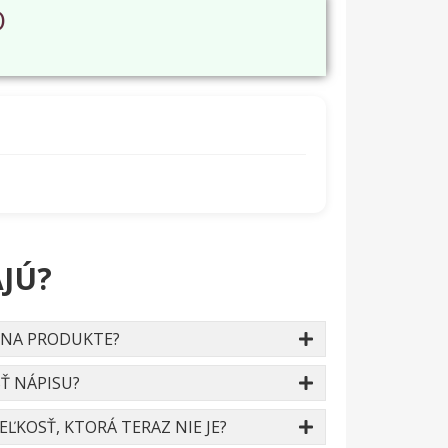
O
JÚ?
 NA PRODUKTE?
Ť NÁPISU?
ĽKOSŤ, KTORÁ TERAZ NIE JE?