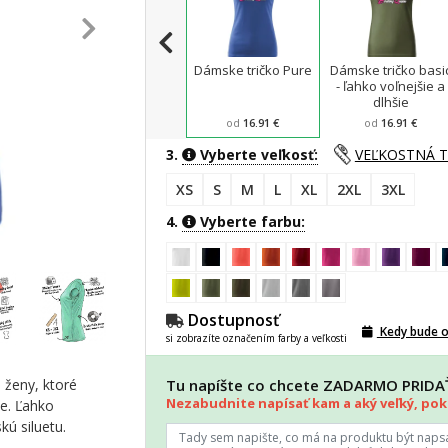
Dámske tričko Pure
Dámske tričko basi
- ľahko voľnejšie a
dlhšie
od
16.91 €
od
16.91 €
3.
Vyberte veľkosť:
VEĽKOSTNÁ 
XS
S
M
L
XL
2XL
3XL
4.
Vyberte farbu:
Dostupnosť
Kedy bude 
si zobrazíte označením farby a veľkosti
 ženy, ktoré
Tu napíšte co chcete ZADARMO PRID
Nezabudnite napísať kam a aký veľký, poki
ie. Ľahko
ú siluetu.