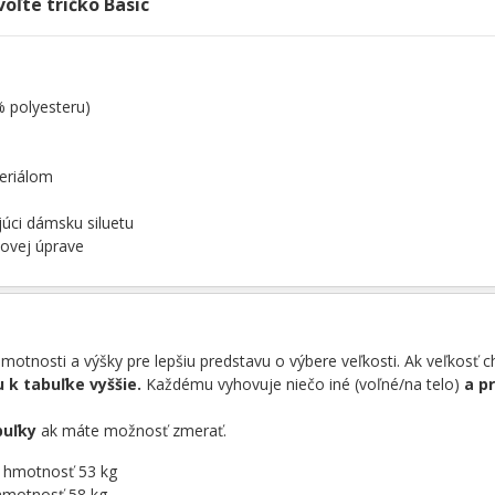
voľte tričko Basic
% polyesteru)
eriálom
júci dámsku siluetu
novej úprave
otnosti a výšky pre lepšiu predstavu o výbere veľkosti. Ak veľkosť 
 k tabuľke vyššie.
Každému vyhovuje niečo iné (voľné/na telo)
a p
buľky
ak máte možnosť zmerať.
á hmotnosť 53 kg
hmotnosť 58 kg