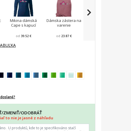
c
Mikina dámská
Dámska zástera na
Voľné tričko city
Cape s kapucí
varenie
od
39.52 €
od
23.87 €
od
24.3 €
TABUĽKA
odoslané?
AŤ/ZMENIŤ/ODOBRÁŤ
aľ to nie je jasné z náhľadu