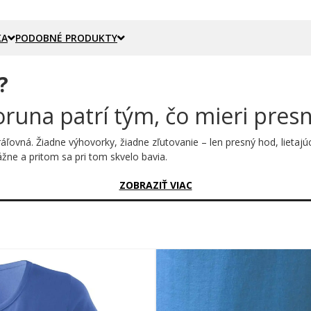
KA
PODOBNÉ PRODUKTY
?
runa patrí tým, čo mieri pres
áľovná. Žiadne výhovorky, žiadne zľutovanie – len presný hod, lieta
žne a pritom sa pri tom skvelo bavia.
sný?
ZOBRAZIŤ VIAC
aligrafickom písme s čiernym tieňom okamžite upúta pozornosť. Nad 
kami. Kombinácia sýtej ružovej, bielej a čiernej vytvára grafiku, kt
 sa pred ňou pokojne upratujú z cesty. Motív pôsobí energicky a seba
presne tam, kam ju poslala.
, ako iné zbierajú pohľadnice