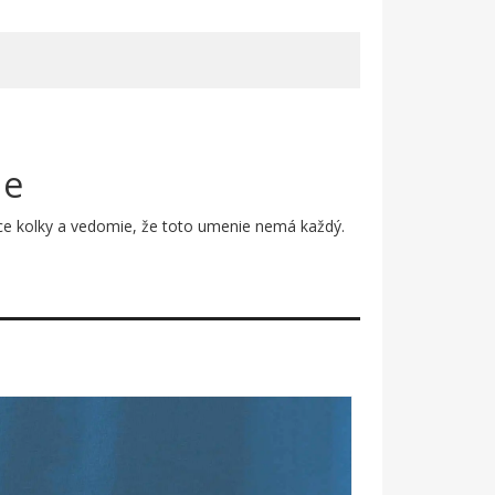
ne
júce kolky a vedomie, že toto umenie nemá každý.
ním tróni žiarivo ružová koruna s čiernym
orá je odvážna, hravá a pritom absolútne jasná vo
vedomo – presne tak, ako sa cíti každá skutočná