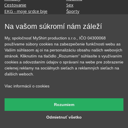
Cestovanie
Sex
EKG - moje srdce bije
Športy
Evolúcia
Školské
Film a Seriál
Tehotenské tričká
Na vašom súkromí nám záleží
Geek
Vianoce a Veľká noc
Hobby
Vojenské
My, spoločnosť MyShirt production s.r.o., IČO 04300068
Hudobné
Významné dni
používame súbory cookies na zabezpečenie funkčnosti webu as
Jedlo, pitie a relax
Zvierata
Vaším súhlasom aj oi na personalizáciu obsahu našich webových
Kvetiny
MyShirt
stránok. Kliknutím na tlačidlo „Rozumiem“ súhlasíte s využívaním
Láska
cookies a odovzdaním údajov o správaní na webe pre zobrazenie
cielenej reklamy na sociálnych sieťach a reklamných sieťach na
ďalších weboch.
SOCIÁLNE SIETE
Viac informácií o cookies
Rozumiem
Odmietnuť všetko
KONTAKT