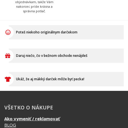
objednávkam, takže Vám
nakoniec príde krásna a
správna potlač.
Poteš niekoho originálnym darčekom
Daruj niečo, čo v bežnom obchode nenájdeš
Ukáž, že aj mäkký darček môže byť pecka!
VŠETKO O NÁKUPE
Ako vymeniť / reklamovať
BLOG