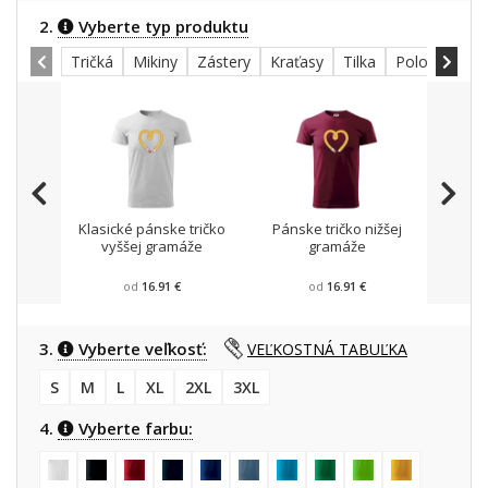
2.
Vyberte typ produktu
Tričká
Mikiny
Zástery
Kraťasy
Tilka
Polokošele
Klasické pánske tričko
Pánske tričko nižšej
Mikin
vyššej gramáže
gramáže
od
16.91 €
od
16.91 €
3.
Vyberte veľkosť:
VEĽKOSTNÁ TABUĽKA
S
M
L
XL
2XL
3XL
4.
Vyberte farbu: