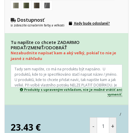
Dostupnosť
Kedy bude odoslané?
si zobrazíte označením farby a veľkosti
Tu napíšte co chcete ZADARMO
PRIDAŤ/ZMENIŤ/ODOBRÁŤ
Nezabudnite napísať kam a aký veľký, pokiaľ to nie je
jasné z náhľadu
Produkty s upraveným vzhľadom, nie je možné vrátiť ani
vymeniť.
/
23.43
€
-
+