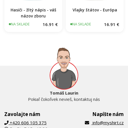
Hasiči - žltý nápis - váš
Vlajky štátov - Európa
názov zboru
16.91 €
16.91 €
NA SKLADE
NA SKLADE
Tomáš Laurin
Pokiaľ čokoľvek nevieš, kontaktuj nás
Zavolajte nám
Napíšte nám
+420 606 105 375
info@myshirt.cz