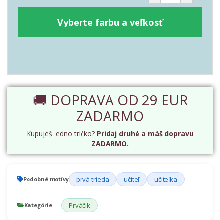
Vyberte farbu a veľkosť
🚚 DOPRAVA OD 29 EUR
ZADARMO
Kupuješ jedno tričko?
Pridaj druhé a máš dopravu
ZADARMO.
prvá trieda
učiteľ
učiteľka
Podobné motívy
Prváčik
Kategórie