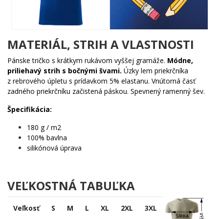
Komu urobí radosť?
✨ Prvňáčikovi, ktorý sa teší na každé nové písmenko
🌟 Učiteľke, pre ktorú je trieda druhý domov
MATERIÁL, STRIH A VLASTNOSTI
💡 Rodičovi, ktorý chce vyjadriť hrdosť na svoje školáčik
🎯 Každému, pre koho škola nebola len povinnosť, ale
Pánske tričko s krátkym rukávom vyššej gramáže.
Módne,
vášeň
priliehavý strih s bočnými švami.
Úzky lem priekrčníka
z rebrového úpletu s prídavkom 5% elastanu. Vnútorná časť
Ceruzka môže nakresliť čokoľvek – ale tvar srdca je ten najkrajší.
zadného priekrčníku začistená páskou. Spevnený ramenný šev.
Pridaj tento motív do košíka a daruj niekomu pocit, že učenie je
skutočná láska! 🔥
Špecifikácia:
180 g / m2
100% bavlna
silikónová úprava
VEĽKOSTNÁ TABUĽKA
Veľkosť
S
M
L
XL
2XL
3XL