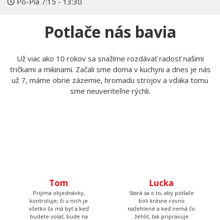
Po-Pia 7:15 - 13:30
Potlače nás bavia
Už viac ako 10 rokov sa snažíme rozdávať radosť našimi
tričkami a mikinami. Začali sme doma v kuchyni a dnes je nás
už 7, máme obrie zázemie, hromadu strojov a vďaka tomu
sme neuveriteľne rýchli.
Tom
Lucka
Prijíma objednávky,
Stará sa o to, aby potlače
kontroluje, či u nich je
boli krásne rovno
všetko čo má byť a keď
nažehlené a keď nemá čo
budete volať, bude na
žehliť, tak pripravuje