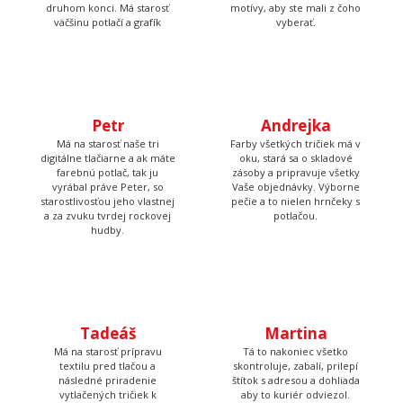
druhom konci. Má starosť
motívy, aby ste mali z čoho
väčšinu potlačí a grafík
vyberať.
Petr
Andrejka
Má na starosť naše tri
Farby všetkých tričiek má v
digitálne tlačiarne a ak máte
oku, stará sa o skladové
farebnú potlač, tak ju
zásoby a pripravuje všetky
vyrábal práve Peter, so
Vaše objednávky. Výborne
starostlivosťou jeho vlastnej
pečie a to nielen hrnčeky s
a za zvuku tvrdej rockovej
potlačou.
hudby.
Tadeáš
Martina
Má na starosť prípravu
Tá to nakoniec všetko
textilu pred tlačou a
skontroluje, zabalí, prilepí
následné priradenie
štítok s adresou a dohliada
vytlačených tričiek k
aby to kuriér odviezol.