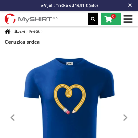
🔥
V júli: Tričká od 16,91 €
(info)
0
Školské
Prváčik
Ceruzka srdca