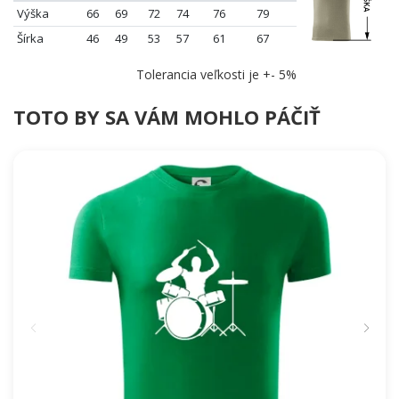
Výška
66
69
72
74
76
79
Šírka
46
49
53
57
61
67
Tolerancia veľkosti je +- 5%
TOTO BY SA VÁM MOHLO PÁČIŤ