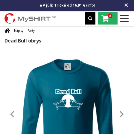
🔥
V júli: Tričká od 16,91 €
(info)
0
Nápisy
Párty
Dead Bull obrys