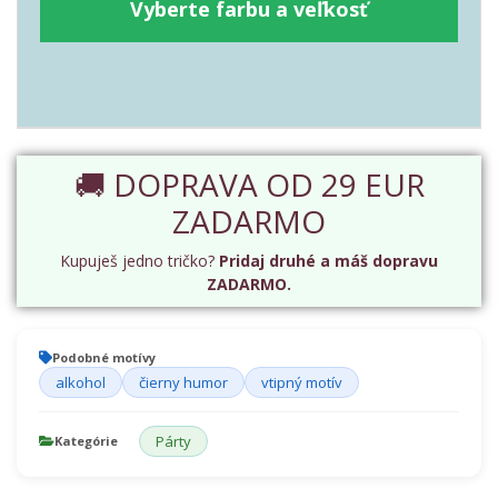
Vyberte farbu a veľkosť
🚚 DOPRAVA OD 29 EUR
ZADARMO
Kupuješ jedno tričko?
Pridaj druhé a máš dopravu
ZADARMO.
Podobné motívy
alkohol
čierny humor
vtipný motív
Párty
Kategórie