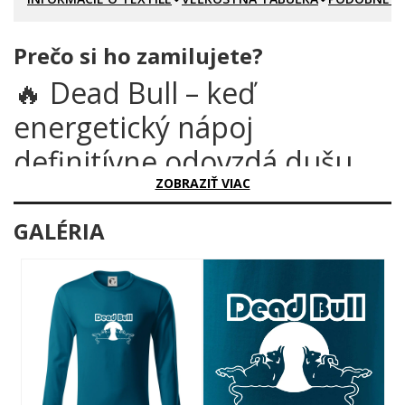
Prečo si ho zamilujete?
🔥 Dead Bull – keď
energetický nápoj
definitívne odovzdá dušu
ZOBRAZIŤ VIAC
Poznáš ten slávny nápoj, čo dáva krídla? Tento motív prináša
jeho odvrátenú stranu – s humorom, iróniou a poriadnou
GALÉRIA
dávkou čierneho vtipu. Dead Bull je paródia, ktorá hovorí za
všetko: dvaja býci, ktorí namiesto lietania ležia nohami hore, a
za nimi veľký tmavý kruh ako tichý svedok ich pádu. Toto nie je
energia – toto je jej slávnostné rozlúčenie.
Prečo je tento motív úžasný?
Grafika hovorí jasnou rečou. Dvaja symetricky rozmiestnení býci
v obrysovom prevedení ležia na chrbte s nohami vystretými do
vzduchu – klasická póza úplného vyčerpania alebo niečoho ešte