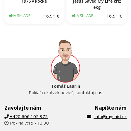
1976 v kocke
Jesus Saved My Life kríž
ekg
16.91 €
16.91 €
NA SKLADE
NA SKLADE
Tomáš Laurin
Pokiaľ čokoľvek nevieš, kontaktuj nás
Zavolajte nám
Napíšte nám