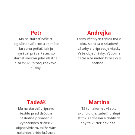
väčšinu potlačí a grafík
vyberať.
Petr
Andrejka
Má na starosť naše tri
Farby všetkých tričiek má v
digitálne tlačiarne a ak máte
oku, stará sa o skladové
farebnú potlač, tak ju
zásoby a pripravuje všetky
vyrábal práve Peter, so
Vaše objednávky. Výborne
starostlivosťou jeho vlastnej
pečie a to nielen hrnčeky s
a za zvuku tvrdej rockovej
potlačou.
hudby.
Tadeáš
Martina
Má na starosť prípravu
Tá to nakoniec všetko
textilu pred tlačou a
skontroluje, zabalí, prilepí
následné priradenie
štítok s adresou a dohliada
vytlačených tričiek k
aby to kuriér odviezol.
objednávkam, takže Vám
nakoniec príde krásna a
správna potlač.
Poteš niekoho originálnym darčekom