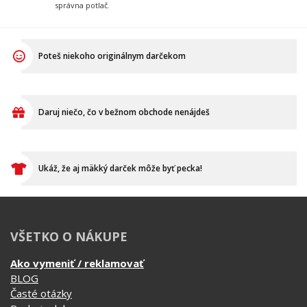
Daruj niečo, čo v bežnom obchode nenájdeš
Ukáž, že aj mäkký darček môže byť pecka!
VŠETKO O NÁKUPE
Ako vymeniť / reklamovať
BLOG
Časté otázky
Dodacia doba
Doprava a platba
Ako merať?
Ako sa starať o textil?