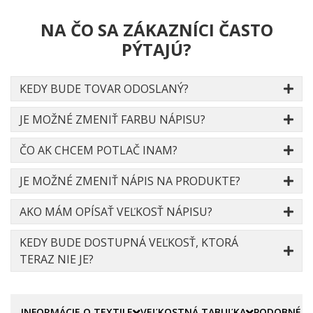
NA ČO SA ZÁKAZNÍCI ČASTO
PÝTAJÚ?
KEDY BUDE TOVAR ODOSLANÝ?
JE MOŽNÉ ZMENIŤ FARBU NÁPISU?
ČO AK CHCEM POTLAČ INAM?
JE MOŽNÉ ZMENIŤ NÁPIS NA PRODUKTE?
AKO MÁM OPÍSAŤ VEĽKOSŤ NÁPISU?
KEDY BUDE DOSTUPNÁ VEĽKOSŤ, KTORÁ
TERAZ NIE JE?
INFORMÁCIE O TEXTILE
VEĽKOSTNÁ TABUĽKA
PODOBNÉ P