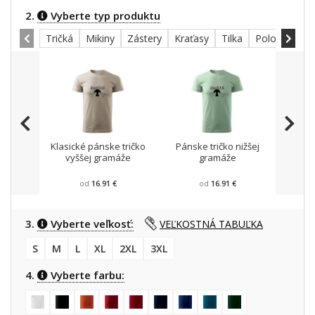
2.
Vyberte typ produktu
Tričká
Mikiny
Zástery
Kraťasy
Tilka
Polokošele
Klasické pánske tričko
Pánske tričko nižšej
Mikin
vyššej gramáže
gramáže
od
16.91 €
od
16.91 €
3.
Vyberte veľkosť:
VEĽKOSTNÁ TABUĽKA
S
M
L
XL
2XL
3XL
4.
Vyberte farbu: