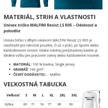
horšieho. Tmavý kruh v pozadí dodáva celej kompozícii
dramatický nádych, akoby išlo o plagát k filmu, ktorý nikdy
nevznikol. Nápis Dead Bull v tučnom písme s bielym vnútrom a
MATERIÁL, STRIH A VLASTNOSTI
čiernym obrysom dokonale kopíruje vizuálny jazyk svetoznámej
značky – avšak s pointou, ktorá vás rozosmieje skôr, než
Unisex tričko MALFINI Resist LS R05 – Odolnosť a
stihnete dopiť kávu.
pohodlie
Komu urobí radosť?
Unisex tričko s dlhým rukávom MALFINI Resist LS R05 je
navrhnuté pre náročné použitie, či už v práci, pri športe alebo
🔥 Každému, kto si rád dá energetický nápoj a zároveň sa
každodennom nosení. Vďaka odolnej predzrazenej bavlne je
vie smiať sám na sebe
ideálna voľbu pre pracovné odevy alebo každodenné nosenie.
💡 Fanúšikom paródií a vizuálnych vtipov, ktorí ocenia
dômyselnú grafiku
MATERIÁL:
100 % bavlna, Single Jersey
🎯 Dušiam nočných párty, kde sa pije, zabáva a spomína
GRAMÁŽ:
160 g/m²
na padlých vojakov
ČESKÝ DODÁVATEĽ:
– Malfini
🖤 Všetkým, ktorí milujú temný humor zabalený do
VEĽKOSTNÁ TABUĽKA
jednoduchého, no výstižného obrazca
Dead Bull ti možno krídla nedá, ale zaručene ti pridá body za
Veľkosť
S
M
L
XL
2XL
3XL
zmysel pre humor. Pridaj motív do košíka a nechaj ostatných
hádať, či si preživší alebo obeť dnešnej noci. ✨
Výška
69
71
74
77
80
83