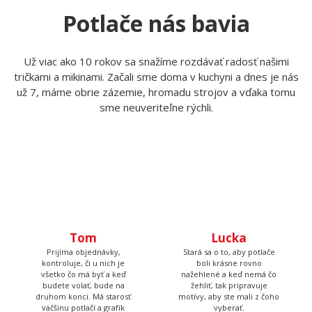
+420 606 105 375
info@myshirt.cz
Po-Pia 7:15 - 13:30
Potlače nás bavia
Už viac ako 10 rokov sa snažíme rozdávať radosť našimi
tričkami a mikinami. Začali sme doma v kuchyni a dnes je nás
už 7, máme obrie zázemie, hromadu strojov a vďaka tomu
sme neuveriteľne rýchli.
Tom
Lucka
Prijíma objednávky,
Stará sa o to, aby potlače
kontroluje, či u nich je
boli krásne rovno
všetko čo má byť a keď
nažehlené a keď nemá čo
budete volať, bude na
žehliť, tak pripravuje
druhom konci. Má starosť
motívy, aby ste mali z čoho