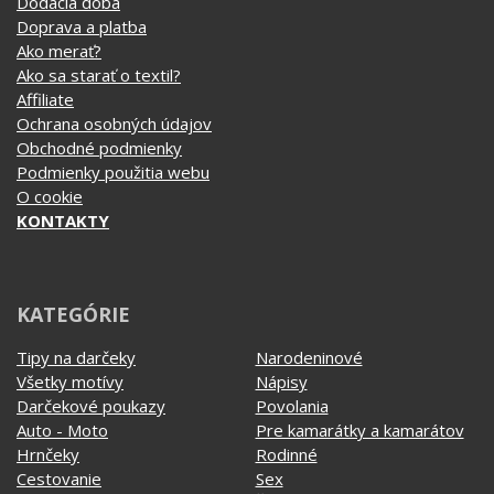
Affiliate
Ochrana osobných údajov
Obchodné podmienky
Podmienky použitia webu
O cookie
KONTAKTY
KATEGÓRIE
Tipy na darčeky
Narodeninové
Všetky motívy
Nápisy
Darčekové poukazy
Povolania
Auto - Moto
Pre kamarátky a kamarátov
Hrnčeky
Rodinné
Cestovanie
Sex
EKG - moje srdce bije
Športy
Evolúcia
Školské
Film a Seriál
Tehotenské tričká
Geek
Vianoce a Veľká noc