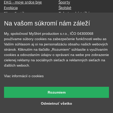
Hobby
Vojenské
Hudobné
Významné dni
Jedlo, pitie a relax
Zvierata
Kvetiny
MyShirt
Na vašom súkromí nám záleží
Láska
My, spoločnosť MyShirt production s.r.o., IČO 04300068
používame súbory cookies na zabezpečenie funkčnosti webu as
Vaším súhlasom aj oi na personalizáciu obsahu našich webových
SOCIÁLNE SIETE
stránok. Kliknutím na tlačidlo „Rozumiem“ súhlasíte s využívaním
cookies a odovzdaním údajov o správaní na webe pre zobrazenie
cielenej reklamy na sociálnych sieťach a reklamných sieťach na
ďalších weboch.
KONTAKT
Viac informácií o cookies
MyShirt production s.r.o.
+420 606 105 375
Rozumiem
info@myshirt.cz
Odmietnuť všetko
Podhorská 752/50