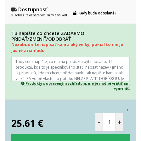
Dostupnosť
Kedy bude odoslané?
si zobrazíte označením farby a veľkosti
Tu napíšte co chcete ZADARMO
PRIDAŤ/ZMENIŤ/ODOBRÁŤ
Nezabudnite napísať kam a aký veľký, pokiaľ to nie je
jasné z náhľadu
Produkty s upraveným vzhľadom, nie je možné vrátiť ani
vymeniť.
/
25.61
€
-
+