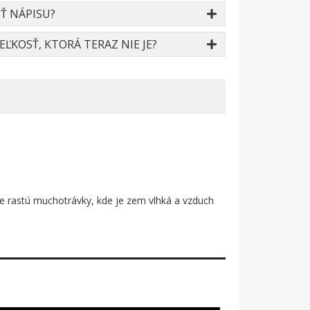
Ť NÁPISU?
ĽKOSŤ, KTORÁ TERAZ NIE JE?
de rastú muchotrávky, kde je zem vlhká a vzduch
erveným klobúkom sa týči nad svojimi menšími
naku – ako erb niekoho, kto si postavil domov