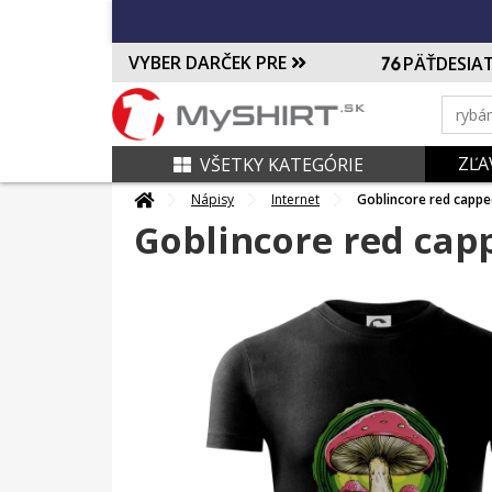
VYBER DARČEK PRE
PÄŤDESIA
ZĽA
VŠETKY KATEGÓRIE
Nápisy
Internet
Goblincore red cap
Goblincore red ca