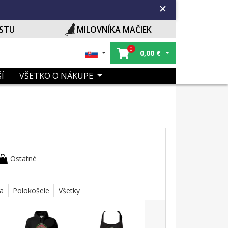
ISTU
MILOVNÍKA MAČIEK
0
0,00
€
Í
VŠETKO O NÁKUPE
Ostatné
ka
Polokošele
Všetky