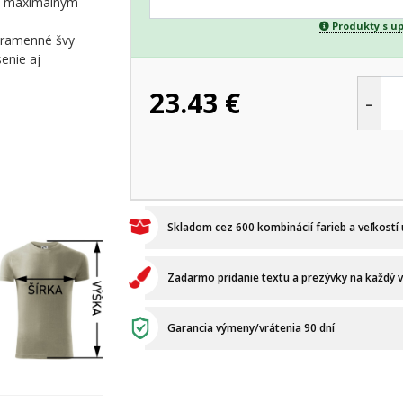
 s maximálnym
Produkty s u
é ramenné švy
enie aj
23.43
€
-
Skladom cez 600 kombinácií farieb a veľkostí
Zadarmo pridanie textu a prezývky na každý 
Garancia výmeny/vrátenia 90 dní