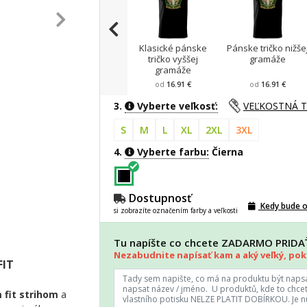
Klasické pánske
Pánske tričko nižše
tričko vyššej
gramáže
gramáže
od
16.91 €
od
16.91 €
3.
Vyberte veľkosť:
VEĽKOSTNÁ 
S
M
L
XL
2XL
3XL
4.
Vyberte farbu:
Čierna
Dostupnosť
Kedy bude 
si zobrazíte označením farby a veľkosti
Tu napíšte co chcete ZADARMO PRID
Nezabudnite napísať kam a aký veľký, poki
FIT
 fit strihom
a