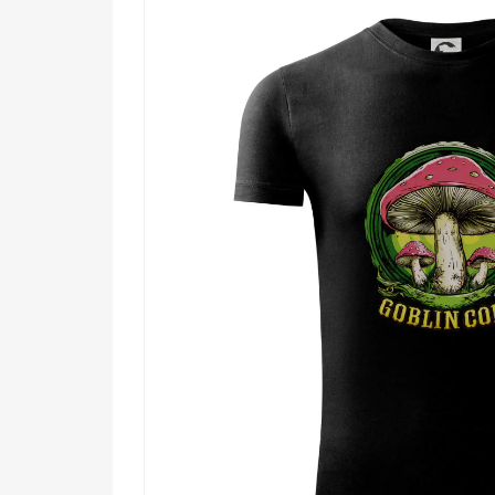
Komu urobí radosť?
🍄 Zoomerom a Gen Alpha, ktorí vedia, čo z
🔥 Milovníkom húb, lesa a všetkého, čo väč
🧠 Tým, čo trávia viac času na TikToku o my
🖤 Každému, kto si aspoň raz odniesol dom
Goblincore nie je trend. Je to životný štýl. Ak rezonu