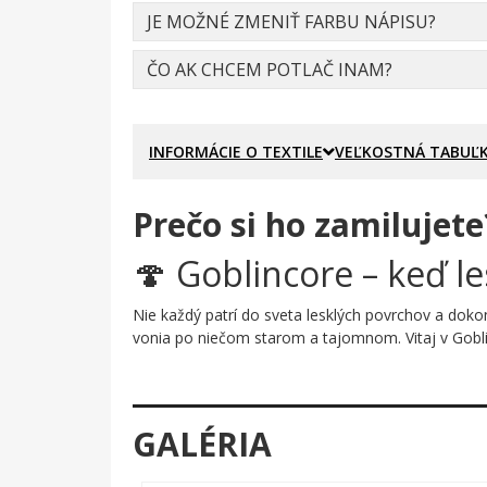
JE MOŽNÉ ZMENIŤ FARBU NÁPISU?
ČO AK CHCEM POTLAČ INAM?
INFORMÁCIE O TEXTILE
VEĽKOSTNÁ TABUĽ
Prečo si ho zamilujete
🍄 Goblincore – keď le
Nie každý patrí do sveta lesklých povrchov a doko
vonia po niečom starom a tajomnom. Vitaj v Gobl
Prečo je tento motív úža
Uprostred tmavého pozadia exploduje kruhová kom
GALÉRIA
spoločníkmi, obklopená vírivým vencom sýtozelene
pod koreňom starého duba a je s tým absolútne s