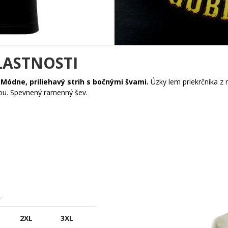
LASTNOSTI
.
Módne, priliehavý strih s bočnými švami.
Úzky lem priekrčníka z
kou. Spevnený ramenný šev.
A
2XL
3XL