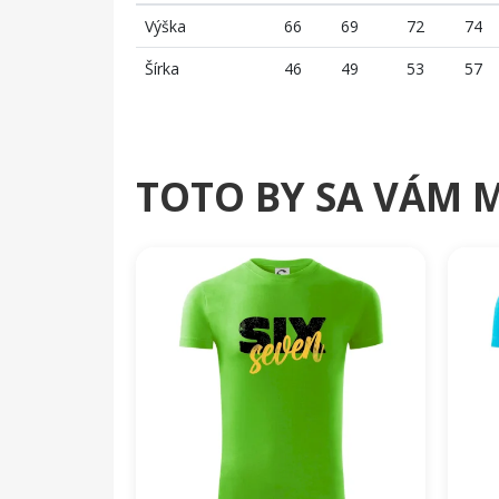
Výška
66
69
72
74
Šírka
46
49
53
57
TOTO BY SA VÁM 