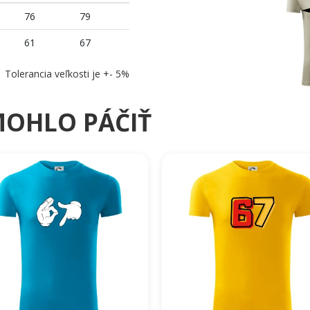
76
79
61
67
Tolerancia veľkosti je +- 5%
MOHLO PÁČIŤ