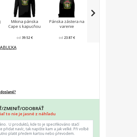
j
Mikina pánska
Pánska zástera na
Pánske tričko
T
Cape s kapucňou
varenie
Fantasy športové
od
39.52 €
od
23.87 €
od
22.57 €
TABUĽKA
odoslané?
AŤ/ZMENIŤ/ODOBRÁŤ
aľ to nie je jasné z náhľadu