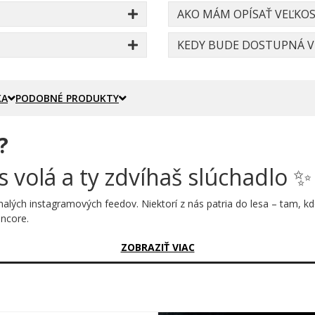
AKO MÁM OPÍSAŤ VEĽKOS
KEDY BUDE DOSTUPNÁ VE
KA
PODOBNÉ PRODUKTY
?
s volá a ty zdvíhaš slúchadlo ✨
nalých instagramových feedov. Niektorí z nás patria do lesa – tam, k
incore.
sný?
ZOBRAZIŤ VIAC
pozícia plná divokej energie. Dominantná muchotrávka s výrazne č
j vegetácie. Zlatý nápis GOBLIN CORE dodáva celku nádych fantasy z
pokojný. 🌟