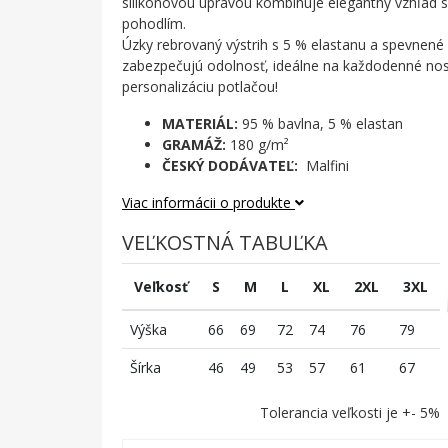
silikónovou úpravou kombinuje elegantný vzhľad
pohodlím.
Úzky rebrovaný výstrih s 5 % elastanu a spevnen
zabezpečujú odolnosť, ideálne na každodenné nos
personalizáciu potlačou!
MATERIÁL:
95 % bavlna, 5 % elastan
GRAMÁŽ:
180 g/m²
ČESKÝ DODÁVATEĽ:
Malfini
Viac informácii o produkte
VEĽKOSTNÁ TABUĽKA
Veľkosť
S
M
L
XL
2XL
3XL
Výška
66
69
72
74
76
79
Šírka
46
49
53
57
61
67
Tolerancia veľkosti je +- 5%