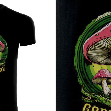
namená cottagecore vs. goblincore a prečo je ten druhý lepší
šina ľudí obchádza oblúkom
ológii než na večierkoch
ov zaujímavý kameň alebo šišku bez hanby
ješ, vieš čo robiť – pridaj do košíka a nechaj les prehovoriť za teba. 🐾