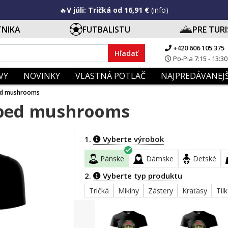
🔥
V júli: Tričká od 16,91 €
(info)
TNIKA
FUTBALISTU
PRE TUR
+420 606 105 375
Hľadať
Po-Pia 7:15 - 13:30
VY
NOVINKY
VLASTNÁ POTLAČ
NAJPREDÁVANEJŠ
ped mushrooms
pped mushrooms
1.
Vyberte výrobok
Pánske
Dámske
Detské
2.
Vyberte typ produktu
Tričká
Mikiny
Zástery
Kraťasy
Til