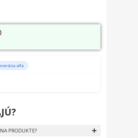
O
enerácia alfa
JÚ?
 NA PRODUKTE?