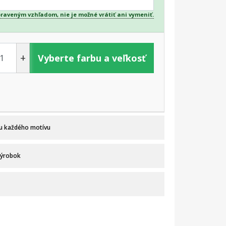
praveným vzhľadom, nie je možné vrátiť ani vymeniť.
+
Vyberte farbu a veľkosť
 u každého motívu
výrobok