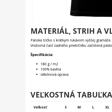
MATERIÁL, STRIH A V
Pánske tričko s krátkym rukávom vyššej gramáže
Vnútorná časť zadného priekrčníku začistená pás
Špecifikácia:
180 g / m2
100% bavlna
silikónová úprava
VEĽKOSTNÁ TABUĽK
Veľkosť
S
M
L
XL