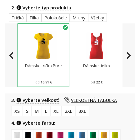
2.
Vyberte typ produktu
Tričká
Tilka
Polokošele
Mikiny
Všetky
Dámske tričko Pure
Dámske tielko
Dá
šport
od
16.91 €
od
22 €
3.
Vyberte veľkosť:
VEĽKOSTNÁ TABUĽKA
XS
S
M
L
XL
2XL
3XL
4.
Vyberte farbu: