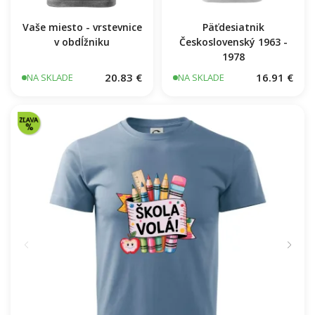
Vaše miesto - vrstevnice
Päťdesiatnik
v obdĺžniku
Československý 1963 -
1978
20.83 €
16.91 €
NA SKLADE
NA SKLADE