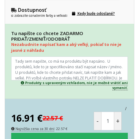
Dostupnosť
Kedy bude odoslané?
si zobrazíte označením farby a veľkosti
Tu napíšte co chcete ZADARMO
PRIDAŤ/ZMENIŤ/ODOBRÁŤ
Nezabudnite napísať kam a aký veľký, pokiaľ to nie je
jasné z náhľadu
Produkty s upraveným vzhľadom, nie je možné vrátiť ani
vymeniť.
/
16.91
€
22.57
€
-
+
Najnižšia cena za 30 dní
:
22.57
€