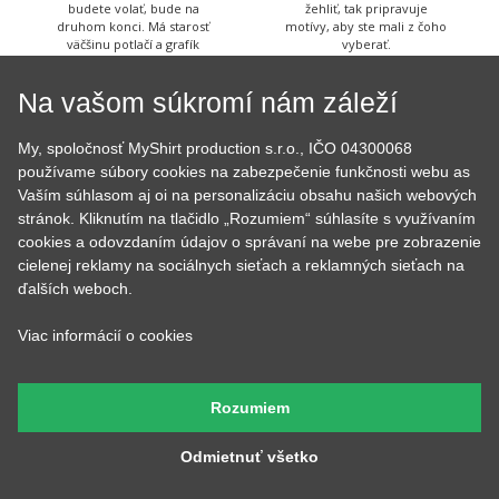
všetko čo má byť a keď
nažehlené a keď nemá čo
budete volať, bude na
žehliť, tak pripravuje
druhom konci. Má starosť
motívy, aby ste mali z čoho
väčšinu potlačí a grafík
vyberať.
Na vašom súkromí nám záleží
My, spoločnosť MyShirt production s.r.o., IČO 04300068
používame súbory cookies na zabezpečenie funkčnosti webu as
Petr
Andrejka
Vaším súhlasom aj oi na personalizáciu obsahu našich webových
Má na starosť naše tri
Farby všetkých tričiek má v
stránok. Kliknutím na tlačidlo „Rozumiem“ súhlasíte s využívaním
digitálne tlačiarne a ak máte
oku, stará sa o skladové
farebnú potlač, tak ju
zásoby a pripravuje všetky
cookies a odovzdaním údajov o správaní na webe pre zobrazenie
vyrábal práve Peter, so
Vaše objednávky. Výborne
cielenej reklamy na sociálnych sieťach a reklamných sieťach na
starostlivosťou jeho vlastnej
pečie a to nielen hrnčeky s
ďalších weboch.
a za zvuku tvrdej rockovej
potlačou.
hudby.
Viac informácií o cookies
Rozumiem
Tadeáš
Martina
Odmietnuť všetko
Má na starosť prípravu
Tá to nakoniec všetko
textilu pred tlačou a
skontroluje, zabalí, prilepí
následné priradenie
štítok s adresou a dohliada