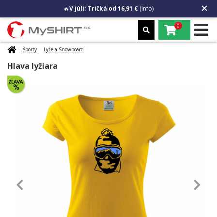
🔥
V júli: Tričká od 16,91 €
(info)
0
Športy
Lyže a Snowboard
Hlava lyžiara