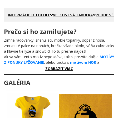
INFORMÁCIE O TEXTILE
VEĽKOSTNÁ TABUĽKA
PODOBNÉ P
Prečo si ho zamilujete?
Zimné radovánky, snehuliaci, mokré topánky, sopeľ z nosa,
zmrznuté palce na nohách, brečka všade okolo, vôňa cukrovinky
a hlavne tie lyže a snowbič! To tu presne nájdeš!
Ak sa vám tento motív nepozdáva, tak si prezrite ďalšie
MOTÍVY
Z PONUKY LYŽOVANIE
, alebo tričko s
motívom HOR
a
nezabudnite ani na
TRIČKÁ pre cestovateľov
ZOBRAZIŤ VIAC
GALÉRIA