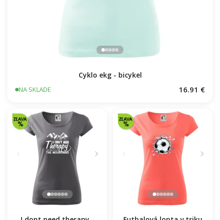
Cyklo ekg - bicykel
16.91 €
NA SKLADE
Futbalová lopta v triku