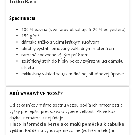
tričko Basic
Špecifikácia
:
100 % bavlna (sivé farby obsahujú 5-20 % polyesteru)
150 g/m²
dámske tričko s veľmi krátkym rukávom
okrúhly výstrih lemovaný základným materiálom
ramená spevnené všitým prúžkom
zoštíhlený strih do hĺbky bokov zvýrazňujúci dámsku
siluetu
exkluzívny vzhľad завдяки finálnej silikónovej úprave
AKÚ VYBRAŤ VEĽKOSŤ?
Od zákazníkov máme spätnú väzbu podľa ich hmotnosti a
výšky pre lepšiu predstavu o výbere veľkosti. Ak veľkosť
chýba, nemáme k nej údaje.
Tieto informácie berte ako malú pomôcku k tabuľke
vyššie.
Každému vyhovuje niečo iné (voľné/na telo)
a