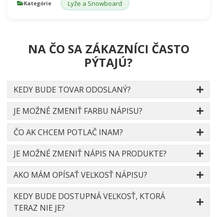
Lyže a Snowboard
Kategórie
NA ČO SA ZÁKAZNÍCI ČASTO
PÝTAJÚ?
KEDY BUDE TOVAR ODOSLANÝ?
JE MOŽNÉ ZMENIŤ FARBU NÁPISU?
ČO AK CHCEM POTLAČ INAM?
JE MOŽNÉ ZMENIŤ NÁPIS NA PRODUKTE?
AKO MÁM OPÍSAŤ VEĽKOSŤ NÁPISU?
KEDY BUDE DOSTUPNÁ VEĽKOSŤ, KTORÁ
TERAZ NIE JE?