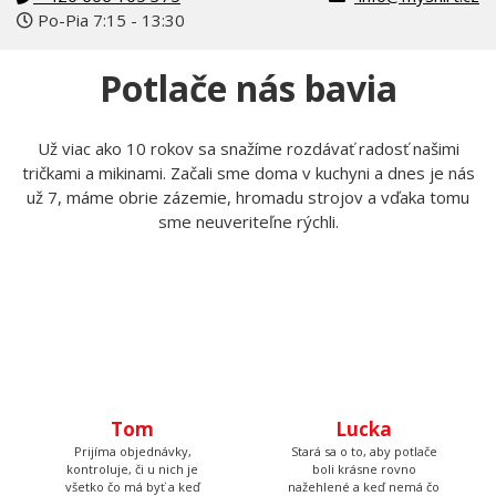
+420 606 105 375
info@myshirt.cz
Po-Pia 7:15 - 13:30
Potlače nás bavia
Už viac ako 10 rokov sa snažíme rozdávať radosť našimi
tričkami a mikinami. Začali sme doma v kuchyni a dnes je nás
už 7, máme obrie zázemie, hromadu strojov a vďaka tomu
sme neuveriteľne rýchli.
Tom
Lucka
Prijíma objednávky,
Stará sa o to, aby potlače
kontroluje, či u nich je
boli krásne rovno