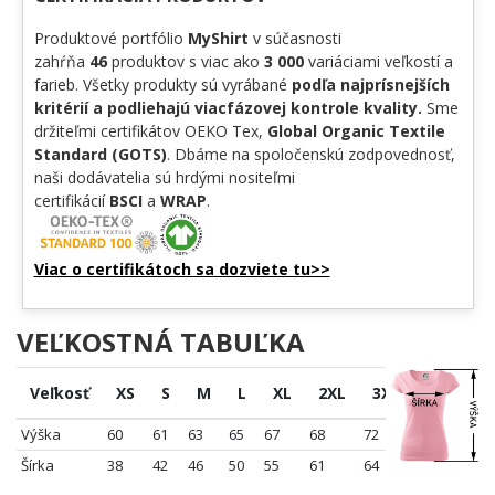
Produktové portfólio
MyShirt
v súčasnosti
zahŕňa
46
produktov s viac ako
3 000
variáciami veľkostí a
farieb. Všetky produkty sú vyrábané
podľa najprísnejších
kritérií a podliehajú viacfázovej kontrole kvality.
Sme
držiteľmi certifikátov OEKO Tex,
Global Organic Textile
Standard (GOTS)
. Dbáme na spoločenskú zodpovednosť,
naši dodávatelia sú hrdými nositeľmi
certifikácií
BSCI
a
WRAP
.
Viac o certifikátoch sa dozviete tu>>
VEĽKOSTNÁ TABUĽKA
Veľkosť
XS
S
M
L
XL
2XL
3XL
Výška
60
61
63
65
67
68
72
Šírka
38
42
46
50
55
61
64