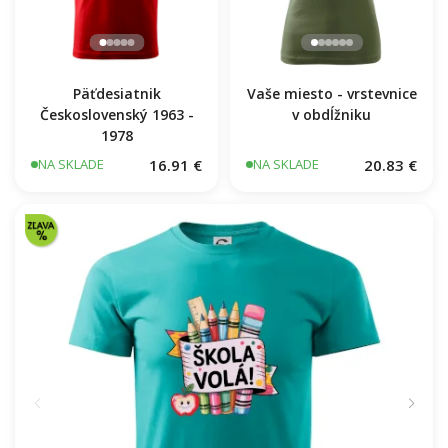
Päťdesiatnik
Vaše miesto - vrstevnice
Československý 1963 -
v obdĺžniku
1978
16.91 €
20.83 €
NA SKLADE
NA SKLADE