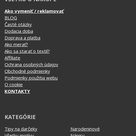
Časté otázky
Dodacia doba
Doprava a platba
Ako merať?
Ako sa starať o textil?
Affiliate
Ochrana osobných údajov
Obchodné podmienky
Podmienky použitia webu
O cookie
KONTAKTY
KATEGÓRIE
Tipy na darčeky
Narodeninové
Všetky motívy
Nápisy
Darčekové poukazy
Povolania
Auto - Moto
Pre kamarátky a kamarátov
Hrnčeky
Rodinné