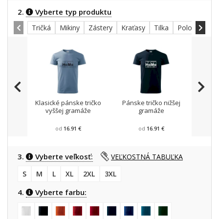
2.
Vyberte typ produktu
Tričká
Mikiny
Zástery
Kraťasy
Tilka
Polokošele
Klasické pánske tričko
Pánske tričko nižšej
Mikin
vyššej gramáže
gramáže
od
16.91 €
od
16.91 €
3.
Vyberte veľkosť:
VEĽKOSTNÁ TABUĽKA
S
M
L
XL
2XL
3XL
4.
Vyberte farbu: