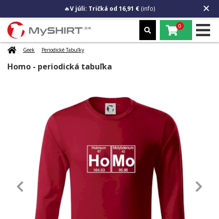
🔥
V júli: Tričká od 16,91 €
(info)
0
Geek
Periodické Tabuľky
Homo - periodická tabuľka