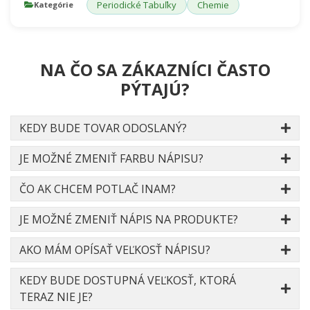
Periodické Tabuľky
Chemie
Kategórie
NA ČO SA ZÁKAZNÍCI ČASTO
PÝTAJÚ?
KEDY BUDE TOVAR ODOSLANÝ?
JE MOŽNÉ ZMENIŤ FARBU NÁPISU?
ČO AK CHCEM POTLAČ INAM?
JE MOŽNÉ ZMENIŤ NÁPIS NA PRODUKTE?
AKO MÁM OPÍSAŤ VEĽKOSŤ NÁPISU?
KEDY BUDE DOSTUPNÁ VEĽKOSŤ, KTORÁ
TERAZ NIE JE?