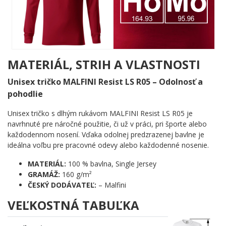
protónové číslo 67) a Mo (molybdenum, protónové číslo 42).
Dokopy tvoria slovo HOMO. Prevedenie je zámerne strohé,
čiernobiele a absolútne verné originálu periodickej tabuľky.
Žiadne zbytočné ozdoby, žiadne prídavné efekty – iba čistá veda
s dokonalým dvojzmyslom. Práve táto jednoduchosť robí motív
tak výnimočným. Človek ho buď okamžite pochopí a zasmeje
MATERIÁL, STRIH A VLASTNOSTI
sa, alebo sa zamyslí – a potom sa zasmeje ešte viac. Tak či
Unisex tričko MALFINI Resist LS R05 – Odolnosť a
onak, nezostane ľahostajný.
pohodlie
Komu urobí radosť?
Unisex tričko s dlhým rukávom MALFINI Resist LS R05 je
🧠 Všetkým milovníkom chémie a prírodných vied, ktorí
navrhnuté pre náročné použitie, či už v práci, pri športe alebo
ocenia vedeckú presnosť podanú s nadhľadom
každodennom nosení. Vďaka odolnej predzrazenej bavlne je
🔥 Hrdým členom LGBTQ+ komunity, ktorí milujú chytré
ideálna voľbu pre pracovné odevy alebo každodenné nosenie.
vyjadrenie svojej identity
✨ Gíkovským dušiam, pre ktoré je periodická tabuľka
MATERIÁL:
100 % bavlna, Single Jersey
každodennou súčasťou života
GRAMÁŽ:
160 g/m²
💡 Každému, kto chce vyjadriť sám seba s humorom a
ČESKÝ DODÁVATEĽ:
– Malfini
inteligenciou zároveň
VEĽKOSTNÁ TABUĽKA
Veda nikdy nebola taká osobná. Pridaj tento motív do košíka a
ukáž svetu, že byť homo je úplne prirodzené – Mendelejev to