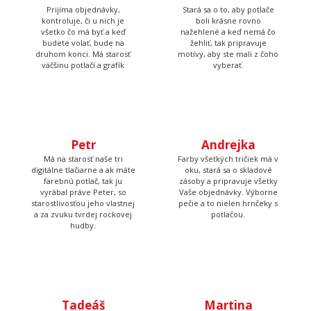
budete volať, bude na
žehliť, tak pripravuje
druhom konci. Má starosť
motívy, aby ste mali z čoho
väčšinu potlačí a grafík
vyberať.
Petr
Má na starosť naše tri
digitálne tlačiarne a ak máte
Andrejka
farebnú potlač, tak ju
vyrábal práve Peter, so
Farby všetkých tričiek má v
starostlivosťou jeho vlastnej
oku, stará sa o skladové
a za zvuku tvrdej rockovej
zásoby a pripravuje všetky
hudby.
Vaše objednávky. Výborne
pečie a to nielen hrnčeky s
potlačou.
Tadeáš
Martina
Má na starosť prípravu
Tá to nakoniec všetko
textilu pred tlačou a
skontroluje, zabalí, prilepí
následné priradenie
štítok s adresou a dohliada
vytlačených tričiek k
aby to kuriér odviezol.