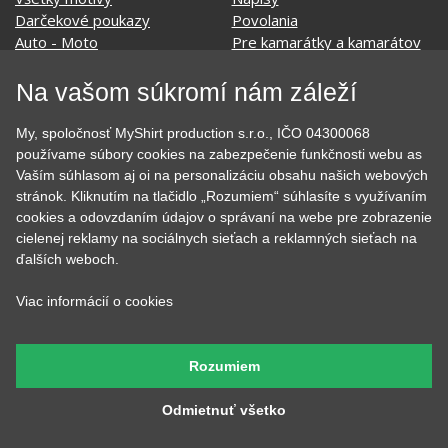
Cestovanie
Sex
EKG - moje srdce bije
Športy
Evolúcia
Školské
Film a Seriál
Tehotenské tričká
Na vašom súkromí nám záleží
Geek
Vianoce a Veľká noc
Hobby
Vojenské
My, spoločnosť MyShirt production s.r.o., IČO 04300068
Hudobné
Významné dni
používame súbory cookies na zabezpečenie funkčnosti webu as
Jedlo, pitie a relax
Zvierata
Vaším súhlasom aj oi na personalizáciu obsahu našich webových
Kvetiny
MyShirt
stránok. Kliknutím na tlačidlo „Rozumiem“ súhlasíte s využívaním
Láska
cookies a odovzdaním údajov o správaní na webe pre zobrazenie
cielenej reklamy na sociálnych sieťach a reklamných sieťach na
ďalších weboch.
SOCIÁLNE SIETE
Viac informácií o cookies
Rozumiem
Odmietnuť všetko
KONTAKT