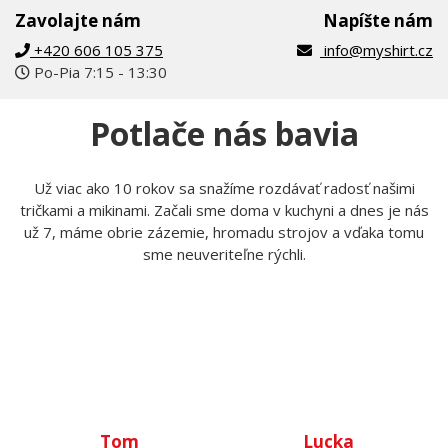
Zavolajte nám
Napíšte nám
+420 606 105 375
info@myshirt.cz
Po-Pia 7:15 - 13:30
Potlače nás bavia
Už viac ako 10 rokov sa snažíme rozdávať radosť našimi
tričkami a mikinami. Začali sme doma v kuchyni a dnes je nás
už 7, máme obrie zázemie, hromadu strojov a vďaka tomu
sme neuveriteľne rýchli.
Tom
Lucka
Prijíma objednávky,
Stará sa o to, aby potlače
kontroluje, či u nich je
boli krásne rovno
všetko čo má byť a keď
nažehlené a keď nemá čo