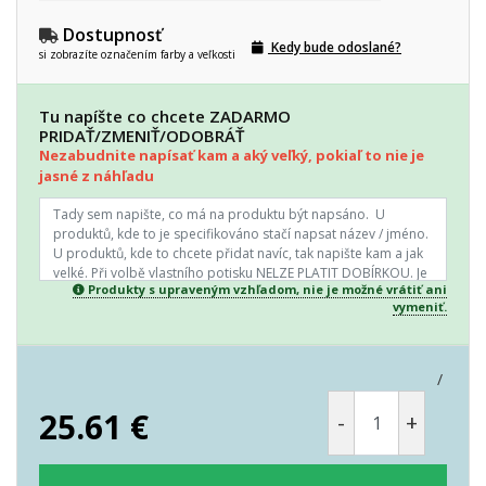
Dostupnosť
Kedy bude odoslané?
si zobrazíte označením farby a veľkosti
Tu napíšte co chcete ZADARMO
PRIDAŤ/ZMENIŤ/ODOBRÁŤ
Nezabudnite napísať kam a aký veľký, pokiaľ to nie je
jasné z náhľadu
Produkty s upraveným vzhľadom, nie je možné vrátiť ani
vymeniť.
/
25.61
€
-
+