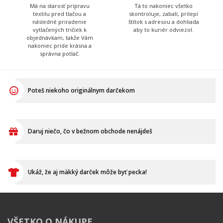
objednávkam, takže Vám
nakoniec príde krásna a
správna potlač.
Poteš niekoho originálnym darčekom
Daruj niečo, čo v bežnom obchode nenájdeš
Ukáž, že aj mäkký darček môže byť pecka!
VŠETKO O NÁKUPE
Ako vymeniť / reklamovať
BLOG