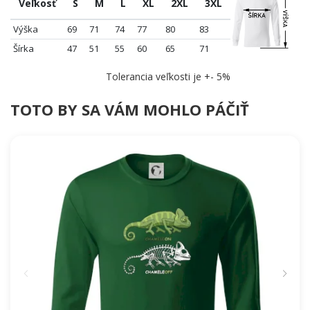
Veľkosť
S
M
L
XL
2XL
3XL
potvrdil!
Výška
69
71
74
77
80
83
Šírka
47
51
55
60
65
71
Tolerancia veľkosti je +- 5%
TOTO BY SA VÁM MOHLO PÁČIŤ