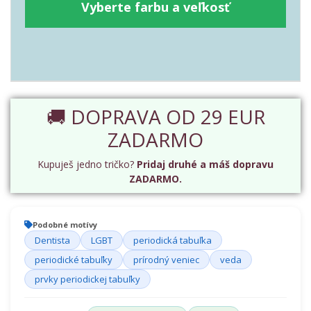
Vyberte farbu a veľkosť
🚚 DOPRAVA OD 29 EUR
ZADARMO
Kupuješ jedno tričko?
Pridaj druhé a máš dopravu
ZADARMO.
Podobné motívy
Dentista
LGBT
periodická tabuľka
periodické tabuľky
prírodný veniec
veda
prvky periodickej tabuľky