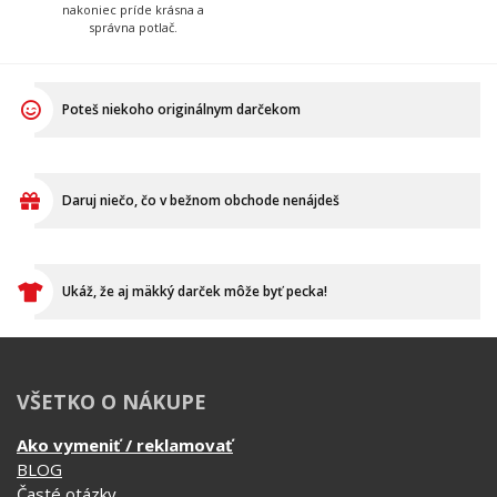
Tadeáš
Martina
Má na starosť prípravu
Tá to nakoniec všetko
textilu pred tlačou a
skontroluje, zabalí, prilepí
následné priradenie
štítok s adresou a dohliada
vytlačených tričiek k
aby to kuriér odviezol.
objednávkam, takže Vám
nakoniec príde krásna a
správna potlač.
Poteš niekoho originálnym darčekom
Daruj niečo, čo v bežnom obchode nenájdeš
Ukáž, že aj mäkký darček môže byť pecka!