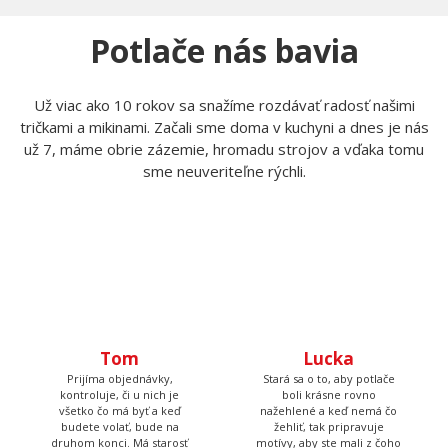
Zavolajte nám
Napíšte nám
+420 606 105 375
info@myshirt.cz
Po-Pia 7:15 - 13:30
Potlače nás bavia
Už viac ako 10 rokov sa snažíme rozdávať radosť našimi
tričkami a mikinami. Začali sme doma v kuchyni a dnes je nás
už 7, máme obrie zázemie, hromadu strojov a vďaka tomu
sme neuveriteľne rýchli.
Tom
Prijíma objednávky,
kontroluje, či u nich je