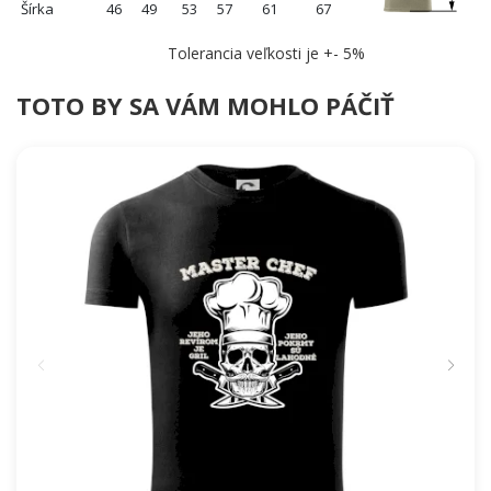
Šírka
46
49
53
57
61
67
Tolerancia veľkosti je +- 5%
TOTO BY SA VÁM MOHLO PÁČIŤ