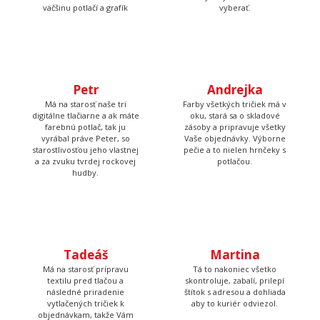
Lucka
všetko čo má byť a keď
budete volať, bude na
Stará sa o to, aby potlače
druhom konci. Má starosť
boli krásne rovno
väčšinu potlačí a grafík
nažehlené a keď nemá čo
žehliť, tak pripravuje
motívy, aby ste mali z čoho
vyberať.
Petr
Andrejka
Má na starosť naše tri
Farby všetkých tričiek má v
digitálne tlačiarne a ak máte
oku, stará sa o skladové
farebnú potlač, tak ju
zásoby a pripravuje všetky
vyrábal práve Peter, so
Vaše objednávky. Výborne
starostlivosťou jeho vlastnej
pečie a to nielen hrnčeky s
a za zvuku tvrdej rockovej
potlačou.
hudby.