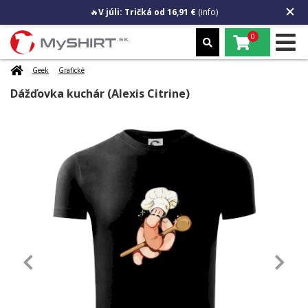
🔥
V júli: Tričká od 16,91 €
(info)
0
Geek
Grafické
Dážďovka kuchár (Alexis Citrine)