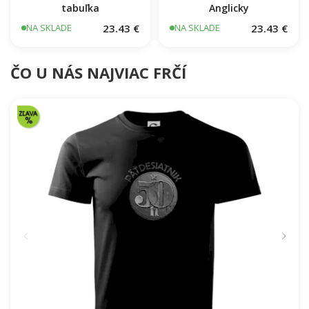
Bacon - periodická
Krava nákres rozrezanie
tabuľka
Anglicky
23.43 €
23.43 €
NA SKLADE
NA SKLADE
ČO U NÁS NAJVIAC FRČÍ