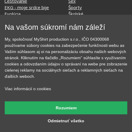
Všetky motívy
Nápisy
Darčekové poukazy
Povolania
Auto - Moto
Pre kamarátky a kamarátov
Hrnčeky
Rodinné
Na vašom súkromí nám záleží
Cestovanie
Sex
EKG - moje srdce bije
Športy
My, spoločnosť MyShirt production s.r.o., IČO 04300068
Evolúcia
Školské
používame súbory cookies na zabezpečenie funkčnosti webu as
Film a Seriál
Tehotenské tričká
Vaším súhlasom aj oi na personalizáciu obsahu našich webových
Geek
Vianoce a Veľká noc
stránok. Kliknutím na tlačidlo „Rozumiem“ súhlasíte s využívaním
Hobby
Vojenské
cookies a odovzdaním údajov o správaní na webe pre zobrazenie
Hudobné
Významné dni
cielenej reklamy na sociálnych sieťach a reklamných sieťach na
Jedlo, pitie a relax
Zvierata
ďalších weboch.
Kvetiny
MyShirt
Láska
Viac informácií o cookies
Rozumiem
SOCIÁLNE SIETE
Odmietnuť všetko