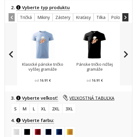
2.
Vyberte typ produktu
Tričká
Mikiny
Zástery
Kraťasy
Tilka
Polokošele
Klasické pánske tričko
Pánske tričko nižšej
Mikin
vyššej gramáže
gramáže
od
16.91 €
od
16.91 €
3.
Vyberte veľkosť:
VEĽKOSTNÁ TABUĽKA
S
M
L
XL
2XL
3XL
4.
Vyberte farbu: