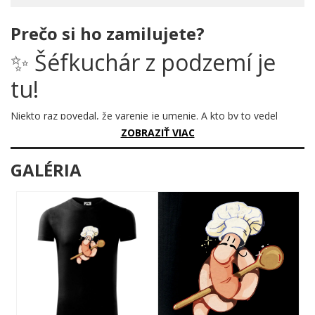
Prečo si ho zamilujete?
✨ Šéfkuchár z podzemí je
tu!
Niekto raz povedal, že varenie je umenie. A kto by to vedel
lepšie ako žížala s kuchárskou čiapkou a drevenou vareškou v
ZOBRAZIŤ VIAC
ruke? Tento motív dokazuje, že talent sa skrýva na tých
najnečakanejších miestach – aj hlboko pod zemou.
GALÉRIA
Prečo je tento motív úžasný?
Predstav si malého hrdinského kuchára, ktorý sa nebojí žiadnej
výzvy v kuchyni – ani keď nemá ruky v tradičnom zmysle slova.
Ilustrácia je plná hravej energie, teplých farieb a rozkošného
výrazu tváre, ktorý hovorí: „Dnes varím ja a bude to dokonalé."
Detailne spracovaná kuchárska čiapka, lesklá varecha a
sebavedomý postoj robia z tohto motívu malé umelecké dielo s
veľkou porciou humoru.