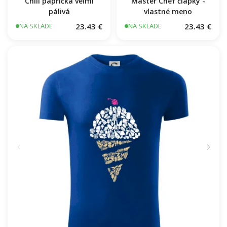
Master Chef čiapky -
vlastné meno
Chili paprička veľmi
pálivá
23.43 €
23.43 €
NA SKLADE
NA SKLADE