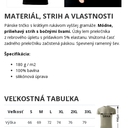
Komu urobí radosť?
MATERIÁL, STRIH A VLASTNOSTI
🔥 Každému, kto trávi viac času pri sporáku ako kdekoľvek
inde
Pánske tričko s krátkym rukávom vyššej gramáže.
Módne,
🧠 Ľuďom s originálnym zmyslom pre humor, ktorí sa
priliehavý strih s bočnými švami.
Úzky lem priekrčníka
neboja vyniknúť
z rebrového úpletu s prídavkom 5% elastanu. Vnútorná časť
✨ Fanúšikom roztomilých ilustrácií a neočakávaných
zadného priekrčníku začistená páskou. Spevnený ramenný šev.
hrdinov
🎯 Ideálny tip na darček, ktorý zaručene nikto iný nemá
Špecifikácia:
Život je príliš krátky na nudné motívy. Pridaj do svojho šatníka
180 g / m2
trochu podzemnej gastronomickej energie a ukaž svetu, že
100% bavlna
skutočný šéfkuchár nepotrebuje Michelinovu hviezdu – stačí mu
silikónová úprava
varecha a správny postoj! 💪
VEĽKOSTNÁ TABUĽKA
Veľkosť
S
M
L
XL
2XL
3XL
Výška
66
69
72
74
76
79