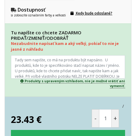
Dostupnosť
Kedy bude odoslané?
si zobrazíte označením farby a veľkosti
Tu napíšte co chcete ZADARMO
PRIDAŤ/ZMENIŤ/ODOBRÁŤ
Nezabudnite napísať kam a aký veľký, pokiaľ to nie je
jasné z náhľadu
Produkty s upraveným vzhľadom, nie je možné vrátiť ani
vymeniť.
/
23.43
€
-
+