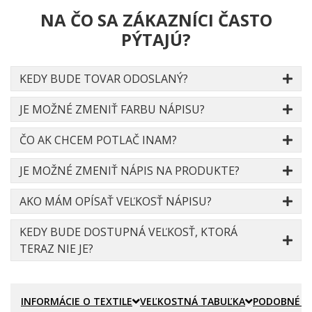
NA ČO SA ZÁKAZNÍCI ČASTO
PÝTAJÚ?
KEDY BUDE TOVAR ODOSLANÝ?
JE MOŽNÉ ZMENIŤ FARBU NÁPISU?
ČO AK CHCEM POTLAČ INAM?
JE MOŽNÉ ZMENIŤ NÁPIS NA PRODUKTE?
AKO MÁM OPÍSAŤ VEĽKOSŤ NÁPISU?
KEDY BUDE DOSTUPNÁ VEĽKOSŤ, KTORÁ
TERAZ NIE JE?
INFORMÁCIE O TEXTILE
VEĽKOSTNÁ TABUĽKA
PODOBNÉ P