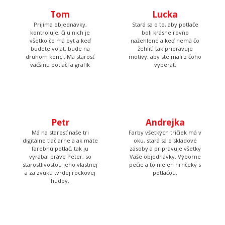
kontroluje, či u nich je
boli krásne rovno
všetko čo má byť a keď
nažehlené a keď nemá čo
budete volať, bude na
žehliť, tak pripravuje
druhom konci. Má starosť
motívy, aby ste mali z čoho
väčšinu potlačí a grafík
vyberať.
Petr
Andrejka
Má na starosť naše tri
Farby všetkých tričiek má v
digitálne tlačiarne a ak máte
oku, stará sa o skladové
farebnú potlač, tak ju
zásoby a pripravuje všetky
vyrábal práve Peter, so
Vaše objednávky. Výborne
starostlivosťou jeho vlastnej
pečie a to nielen hrnčeky s
a za zvuku tvrdej rockovej
potlačou.
hudby.
Tadeáš
Martina
Má na starosť prípravu
Tá to nakoniec všetko
textilu pred tlačou a
skontroluje, zabalí, prilepí
následné priradenie
štítok s adresou a dohliada
vytlačených tričiek k
aby to kuriér odviezol.
objednávkam, takže Vám
nakoniec príde krásna a
správna potlač.