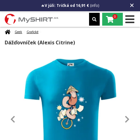
🔥
V júli: Tričká od 16,91 €
(info)
0
Geek
Grafické
Dážďovníček (Alexis Citrine)