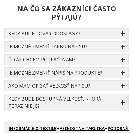
NA ČO SA ZÁKAZNÍCI ČASTO
PÝTAJÚ?
KEDY BUDE TOVAR ODOSLANÝ?
JE MOŽNÉ ZMENIŤ FARBU NÁPISU?
ČO AK CHCEM POTLAČ INAM?
JE MOŽNÉ ZMENIŤ NÁPIS NA PRODUKTE?
AKO MÁM OPÍSAŤ VEĽKOSŤ NÁPISU?
KEDY BUDE DOSTUPNÁ VEĽKOSŤ, KTORÁ
TERAZ NIE JE?
INFORMÁCIE O TEXTILE
VEĽKOSTNÁ TABUĽKA
PODOBNÉ P