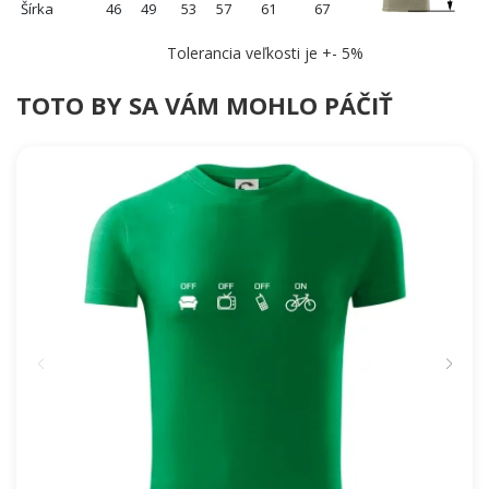
Šírka
46
49
53
57
61
67
Tolerancia veľkosti je +- 5%
TOTO BY SA VÁM MOHLO PÁČIŤ