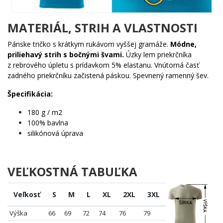
🧠 Ľuďom, čo hľadajú motív, pri ktorom sa každý spýta
„čo to vlastne je?"
✨ Fanúšikom retro ilustrácií a kresleného štýlu, ktorý má
MATERIÁL, STRIH A VLASTNOSTI
dušu
🎯 Komukoľvek, kto jednoducho odmietol byť nudný
Pánske tričko s krátkym rukávom vyššej gramáže.
Módne,
priliehavý strih s bočnými švami.
Úzky lem priekrčníka
Žížalníček nečaká na povolenie. Nasadí klobúk, vyštartuje na
z rebrového úpletu s prídavkom 5% elastanu. Vnútorná časť
jednokolke a rozbehne šou. Pridaj sa k nemu – skôr než odjazdí
zadného priekrčníku začistená páskou. Spevnený ramenný šev.
bez teba. 🌟
Špecifikácia:
180 g / m2
100% bavlna
silikónová úprava
VEĽKOSTNÁ TABUĽKA
Veľkosť
S
M
L
XL
2XL
3XL
Výška
66
69
72
74
76
79