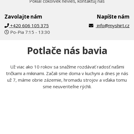
Pokiaľ čokoľvek nevieš, kontaktuj nás
Zavolajte nám
Napíšte nám
+420 606 105 375
info@myshirt.cz
Po-Pia 7:15 - 13:30
Potlače nás bavia
Už viac ako 10 rokov sa snažíme rozdávať radosť našimi
tričkami a mikinami. Začali sme doma v kuchyni a dnes je nás
už 7, máme obrie zázemie, hromadu strojov a vďaka tomu
sme neuveriteľne rýchli.
Tom
Lucka
Prijíma objednávky,
Stará sa o to, aby potlače