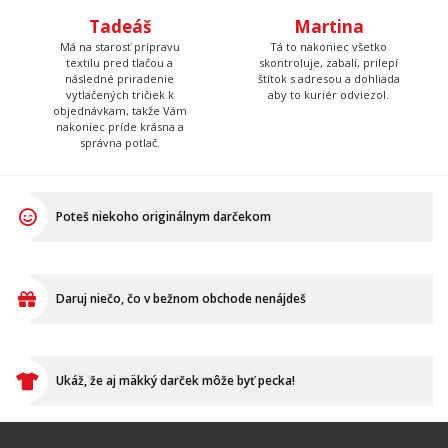
Poteš niekoho originálnym darčekom
Daruj niečo, čo v bežnom obchode nenájdeš
Ukáž, že aj mäkký darček môže byť pecka!
VŠETKO O NÁKUPE
Ako vymeniť / reklamovať
BLOG
Časté otázky
Dodacia doba