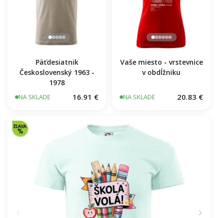
Päťdesiatnik
Vaše miesto - vrstevnice
Československý 1963 -
v obdĺžniku
1978
16.91 €
20.83 €
NA SKLADE
NA SKLADE