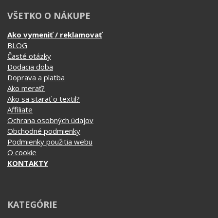
Doprava a platba
Ako merať?
Ako sa starať o textil?
Affiliate
Ochrana osobných údajov
Obchodné podmienky
Podmienky použitia webu
O cookie
KONTAKTY
KATEGÓRIE
Tipy na darčeky
Narodeninové
Všetky motívy
Nápisy
Darčekové poukazy
Povolania
Auto - Moto
Pre kamarátky a kamarátov
Hrnčeky
Rodinné
Cestovanie
Sex
EKG - moje srdce bije
Športy