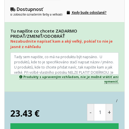
Dostupnosť
Kedy bude odoslané?
si zobrazíte označením farby a veľkosti
Tu napíšte co chcete ZADARMO
PRIDAŤ/ZMENIŤ/ODOBRÁŤ
Nezabudnite napísať kam a aký veľký, pokiaľ to nie je
jasné z náhľadu
Produkty s upraveným vzhľadom, nie je možné vrátiť ani
vymeniť.
/
23.43
€
-
+