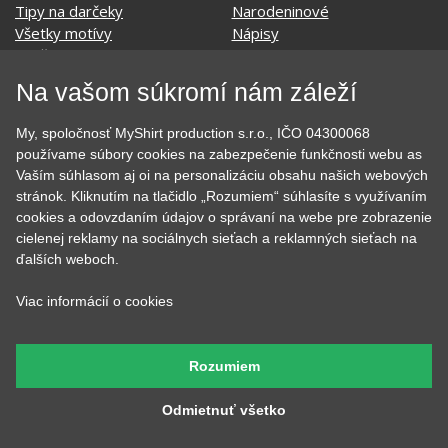
Evolúcia
Školské
Film a Seriál
Tehotenské tričká
Geek
Vianoce a Veľká noc
Hobby
Vojenské
Na vašom súkromí nám záleží
Hudobné
Významné dni
Jedlo, pitie a relax
Zvierata
My, spoločnosť MyShirt production s.r.o., IČO 04300068
Kvetiny
MyShirt
používame súbory cookies na zabezpečenie funkčnosti webu as
Láska
Vaším súhlasom aj oi na personalizáciu obsahu našich webových
stránok. Kliknutím na tlačidlo „Rozumiem“ súhlasíte s využívaním
cookies a odovzdaním údajov o správaní na webe pre zobrazenie
cielenej reklamy na sociálnych sieťach a reklamných sieťach na
SOCIÁLNE SIETE
ďalších weboch.
Viac informácií o cookies
KONTAKT
Rozumiem
MyShirt production s.r.o.
Odmietnuť všetko
+420 606 105 375