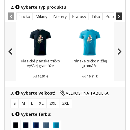
2.
Vyberte typ produktu
Tričká
Mikiny
Zástery
Kraťasy
Tilka
Polokošele
Klasické pánske tričko
Pánske tričko nižšej
Mikin
vyššej gramáže
gramáže
od
16.91 €
od
16.91 €
3.
Vyberte veľkosť:
VEĽKOSTNÁ TABUĽKA
S
M
L
XL
2XL
3XL
4.
Vyberte farbu: